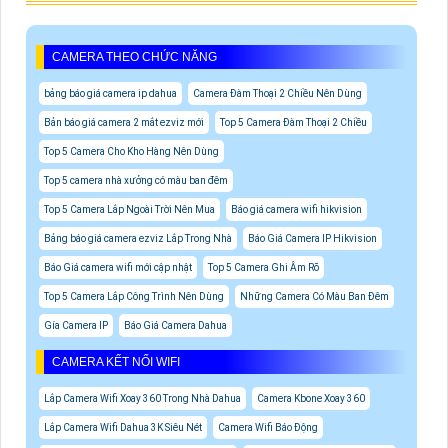
CAMERA THEO CHỨC NĂNG
bảng báo giá camera ip dahua
Camera Đàm Thoại 2 Chiều Nên Dùng
Bản báo giá camera 2 mắt ezviz mới
Top 5 Camera Đàm Thoại 2 Chiều
Top 5 Camera Cho Kho Hàng Nên Dùng
Top 5 camera nhà xưởng có màu ban đêm
Top 5 Camera Lắp Ngoài Trời Nên Mua
Báo giá camera wifi hikvision
Bảng báo giá camera ezviz Lắp Trong Nhà
Báo Giá Camera IP Hikvision
Báo Giá camera wifi mới cập nhật
Top 5 Camera Ghi Âm Rõ
Top 5 Camera Lắp Công Trình Nên Dùng
Những Camera Có Màu Ban Đêm
Gía Camera IP
Báo Giá Camera Dahua
CAMERA KẾT NỐI WIFI
Lắp Camera Wifi Xoay 360 Trong Nhà Dahua
Camera Kbone Xoay 360
Lắp Camera Wifi Dahua 3K Siêu Nét
Camera Wifi Báo Động