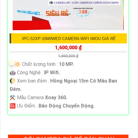
IPC-S2XP-10M0WED CAMERA WIFI IMOU GIÁ RẺ
1,600,000 ₫
1,800,000 ₫
🔆 Chất lượng hình :
10 MP.
🤖️ Công Nghệ :
IP Wifi.
🌔 Xem ban đêm :
Hồng Ngoại 15m Có Màu Ban
Ðêm.
⚒ Mẫu Camera
Xoay 360.
️🆑 Ưu Điểm :
Báo Động Chuyển Động.