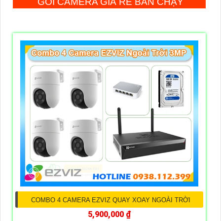
GÓI CAMERA GIÁ RẺ BÁN CHẠY
COMBO 4 CAMERA EZVIZ QUAY XOAY NGOÀI TRỜI
5,900,000 ₫