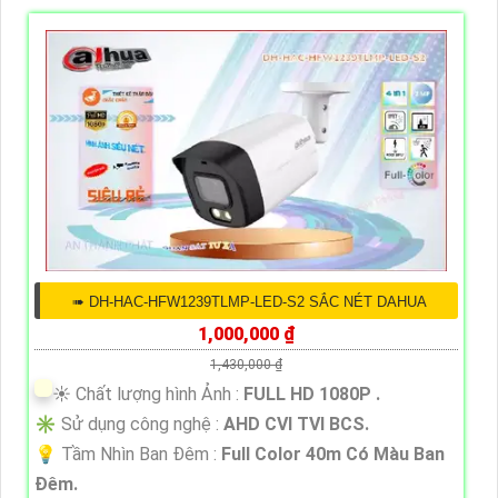
➠ DH-HAC-HFW1239TLMP-LED-S2 SẮC NÉT DAHUA
1,000,000 ₫
1,430,000 ₫
☀️ Chất lượng hình Ảnh :
FULL HD 1080P .
✳️ Sử dụng công nghệ :
AHD CVI TVI BCS.
💡 Tầm Nhìn Ban Đêm :
Full Color 40m Có Màu Ban
Đêm.