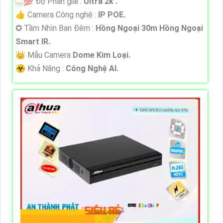
💯 Độ Phân giải :
Ultra 2k .
👍 Camera Công nghệ :
IP POE.
✪ Tầm Nhìn Ban Đêm :
Hồng Ngoại 30m Hồng Ngoại
Smart IR.
👑 Mẫu Camera
Dome Kim Loại.
️☣️ Khả Năng :
Công Nghệ AI.