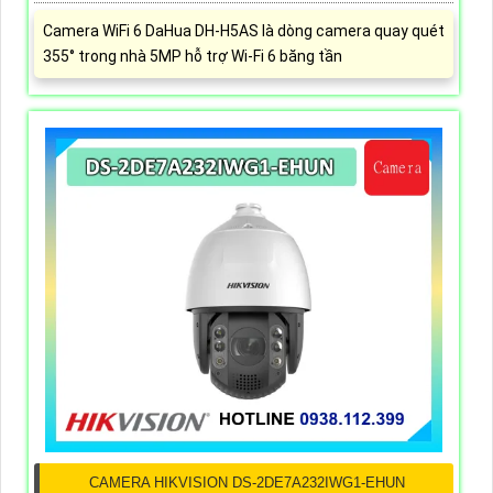
Camera WiFi 6 DaHua DH-H5AS là dòng camera quay quét
355° trong nhà 5MP hỗ trợ Wi-Fi 6 băng tần
CAMERA HIKVISION DS-2DE7A232IWG1-EHUN