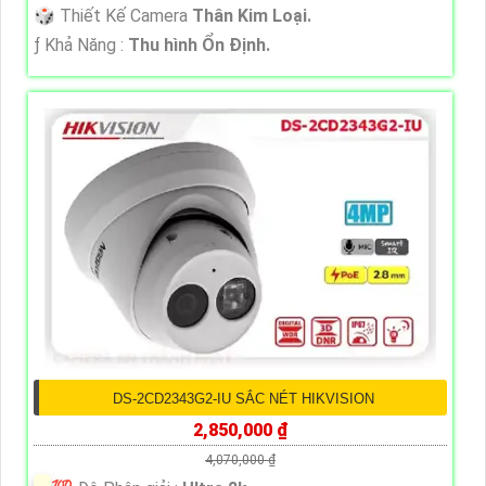
🎲 Thiết Kế Camera
Thân Kim Loại.
️ƒ Khả Năng :
Thu hình Ổn Định.
DS-2CD2343G2-IU SẮC NÉT HIKVISION
2,850,000 ₫
4,070,000 ₫