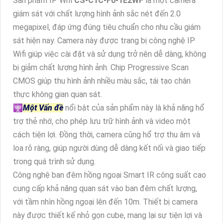
Sản phẩm IP Wifi
CS-C1C-F0-1E2WF
là một camera
giám sát với chất lượng hình ảnh sắc nét đến 2.0
megapixel, đáp ứng đúng tiêu chuẩn cho nhu cầu giám
sát hiện nay. Camera này được trang bị công nghệ IP
Wifi giúp việc cài đặt và sử dụng trở nên dễ dàng, không
bị giảm chất lượng hình ảnh. Chip Progressive Scan
CMOS giúp thu hình ảnh nhiều màu sắc, tái tạo chân
thực không gian quan sát.
🕎
Một Vấn đề
nổi bật của sản phẩm này là khả năng hổ
trợ thẻ nhớ, cho phép lưu trữ hình ảnh và video một
cách tiện lợi. Đồng thời, camera cũng hổ trợ thu âm và
loa rõ ràng, giúp người dùng dễ dàng kết nối và giao tiếp
trong quá trình sử dụng.
Công nghệ ban đêm hồng ngoại Smart IR công suất cao
cung cấp khả năng quan sát vào ban đêm chất lượng,
với tầm nhìn hồng ngoại lên đến 10m. Thiết bị camera
này được thiết kế nhỏ gọn cube, mang lại sự tiện lợi và