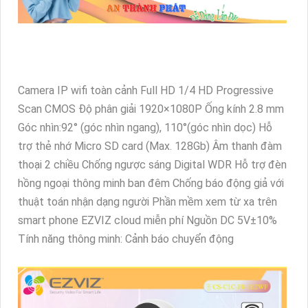
Camera IP wifi toàn cảnh Full HD 1/4 HD Progressive
Scan CMOS Độ phân giải 1920×1080P Ống kính 2.8 mm
Góc nhìn:92° (góc nhìn ngang), 110°(góc nhìn dọc) Hỗ
trợ thẻ nhớ Micro SD card (Max. 128Gb) Âm thanh đàm
thoại 2 chiều Chống ngược sáng Digital WDR Hỗ trợ đèn
hồng ngoại thông minh ban đêm Chống báo động giả với
thuật toán nhận dạng người Phần mềm xem từ xa trên
smart phone EZVIZ cloud miễn phí Nguồn DC 5V±10%
Tính năng thông minh: Cảnh báo chuyển động