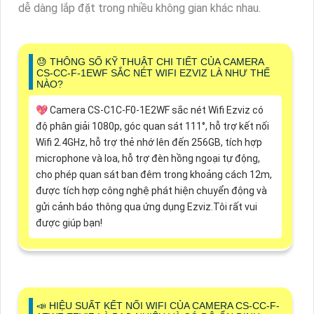
dễ dàng lắp đặt trong nhiều không gian khác nhau.
😓 THÔNG SỐ KỸ THUẬT CHI TIẾT CỦA CAMERA
CS-CC-F-1EWF SẮC NÉT WIFI EZVIZ LÀ NHƯ THẾ
NÀO?
💖 Camera CS-C1C-F0-1E2WF sắc nét Wifi Ezviz có
độ phân giải 1080p, góc quan sát 111°, hỗ trợ kết nối
Wifi 2.4GHz, hỗ trợ thẻ nhớ lên đến 256GB, tích hợp
microphone và loa, hỗ trợ đèn hồng ngoại tự động,
cho phép quan sát ban đêm trong khoảng cách 12m,
được tích hợp công nghệ phát hiện chuyển động và
gửi cảnh báo thông qua ứng dụng Ezviz.Tôi rất vui
được giúp bạn!
📣 HIỆU SUẤT KẾT NỐI WIFI CỦA CAMERA CS-CC-F-