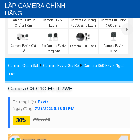
LẮP CAMERA CHÍNH
HÃNG
Camera Ezviz Có
Camera H.265
Camera Có Chống
Camera Full Color
Chống Trộm
Ezviz
Ngược Sáng Ezviz
360 Ezviz
Camera Ezviz Giá
Lắp Camera Ezviz
Camera Ezviz
Camera POE Ezviz
Rẻ
Trong Nhà
Cube
Camera Quan Sát
Camera Ezviz Giá Rẻ
Camera 360 Ezviz Ngoài
Trời
Camera CS-C1C-F0-1E2WF
Thương hiệu:
Ezviz
Ngày đăng:
7/21/2023 5:18:51 PM
30%
990,000 ₫