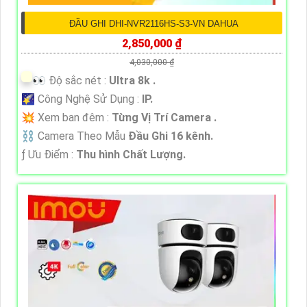
ĐẦU GHI DHI-NVR2116HS-S3-VN DAHUA
2,850,000 ₫
4,030,000 ₫
️👀 Độ sắc nét :
Ultra 8k .
🌠 Công Nghệ Sử Dụng :
IP.
💥 Xem ban đêm :
Từng Vị Trí Camera .
⛓ Camera Theo Mẫu
Đầu Ghi 16 kênh.
️ƒ Ưu Điểm :
Thu hình Chất Lượng.