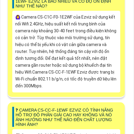
1EWF EZVIZ LÀ BAO NHIÊU VÀ CÓ ĐỘ ỔN ĐỊNH
NHƯ THẾ NÀO?
🙆‍♀️ Camera CS-C1C-F0-1E2WF của Ezviz sử dụng kết
nối Wifi 2.4GHz, hiệu suất kết nối trung bình của
camera này khoảng 30-40 feet trong điều kiện không
có cản trở. Tùy thuộc vào môi trường sử dụng, tín
hiệu có thể bị yếu khi có vật cản giữa camera và
router. Tuy nhiên, hệ thống đáng tin cậy với độ ổn
định tương đối. Để đạt kết quả tốt nhất, nên đặt
camera gần router hoặc sử dụng bộ khuếch đại tín
hiệu Wifi.Camera CS-CC-F-1EWF Ezviz được trang bị
Wi-Fi chuẩn 802.11 b/g/n, có tốc độ truyền dữ liệu lên
đến 300Mbps.
❓ CAMERA CS-CC-F-1EWF EZVIZ CÓ TÍNH NĂNG
HỖ TRỢ ĐỘ PHÂN GIẢI CAO HAY KHÔNG VÀ NÓ
ẢNH HƯỞNG NHƯ THẾ NÀO ĐẾN CHẤT LƯỢNG
HÌNH ẢNH?