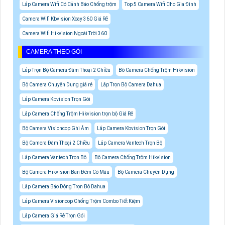
Lắp Camera Wifi Có Cảnh Báo Chống trộm
Top 5 Camera Wifi Cho Gia Đình
Camera Wifi Kbvision Xoay 360 Giá Rẻ
Camera Wifi Hikvision Ngoài Trời 360
CAMERA THEO GÓI
Lắp Trọn Bộ Camera Đàm Thoại 2 Chiều
Bô Camera Chống Trộm Hikvision
Bộ Camera Chuyên Dụng giá rẻ
Lắp Trọn Bộ Camera Dahua
Lắp Camera Kbvision Trọn Gói
Lắp Camera Chống Trộm Hikvision trọn bộ Giá Rẻ
Bộ Camera Visioncop Ghi Âm
Lắp Camera Kbvision Trọn Gói
Bộ Camera Đàm Thoại 2 Chiều
Lắp Camera Vantech Trọn Bộ
Lắp Camera Vantech Trọn Bộ
Bô Camera Chống Trộm Hikvision
Bộ Camera Hikvision Ban Đêm Có Màu
Bộ Camera Chuyên Dụng
Lắp Camera Báo Động Trọn Bộ Dahua
Lắp Camera Visioncop Chống Trộm Combo Tiết Kiệm
Lắp Camera Giá Rẻ Trọn Gói