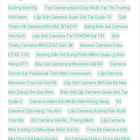
Xưởng Định Kỳ
Top Camera Bán Chạy Nhất Tại Thị Trường
Việt Nam
Lắp Đặt Camera Quan Sát Tại Quận 10
Giới
Thiệu Về Camera DH-HAC-B1A21P
Bảng Báo Giá Camera
Vantech
Lắp Đặt Camera Tại TP.HCM Giá Tốt
Giới
Thiệu Camera Wifi EZVIZ C6C 4K
Review Camera Cube
EZVIZ C1C
Hướng Dẫn Sử Dụng Phần Mềm Quản Lý Đơn
Hàng ATP
Báo Giá Camera Ip Kbvision Giá Rè
Camera
Check Var Pickleball Tích Hợp Livetsream
Lắp Camera
Hikvision Trọn Gói Giá Rẻ
Lắp Đặt Camera Wifi Giá Rẻ Nào
Nên Dùng Cho Gia Đình
Báo Giá Lắp Camera Quan Sát Tại
Quận 3
Camera Giám Sát Nhân Viên Đóng Hàng
Bộ
Camera Cửa Hàng Thu âm
Lắp Camera Xưởng Sản Xuất
Trọn Bộ
Bộ Camera Giá Rẻ , Thông Minh
Lắp Camera
Nhà Xưởng Có Màu Ban Đêm Giá Rẻ
Trọn Bộ Camera Sắc
Nét Cho Cửa Hàng Giá Rẻ
Bộ Camera Chống Trộm Gia Đình