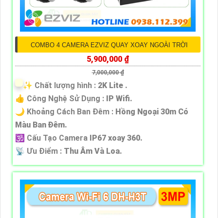
COMBO 4 CAMERA EZVIZ QUAY XOAY NGOÀI TRỜI
5,900,000 ₫
7,000,000 ₫
✨ Chất lượng hình :
2K Lite .
👍 Công Nghệ Sử Dụng :
IP Wifi.
🌙 Khoảng Cách Ban Đêm :
Hồng Ngoại 30m Có
Màu Ban Ðêm.
🕉️ Cấu Tạo Camera
IP67 xoay 360.
️📡 Ưu Điểm :
Thu Âm Và Loa.