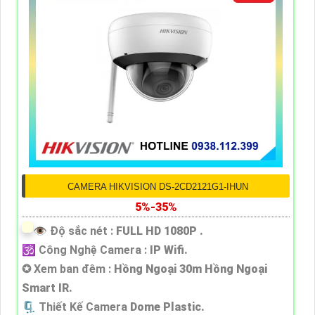
CAMERA HIKVISION DS-2CD2121G1-IHUN
5%-35%
👁 Độ sắc nét :
FULL HD 1080P .
🕉️ Công Nghệ Camera :
IP Wifi.
✪ Xem ban đêm :
Hồng Ngoại 30m Hồng Ngoại
Smart IR.
🗜️ Thiết Kế Camera
Dome Plastic.