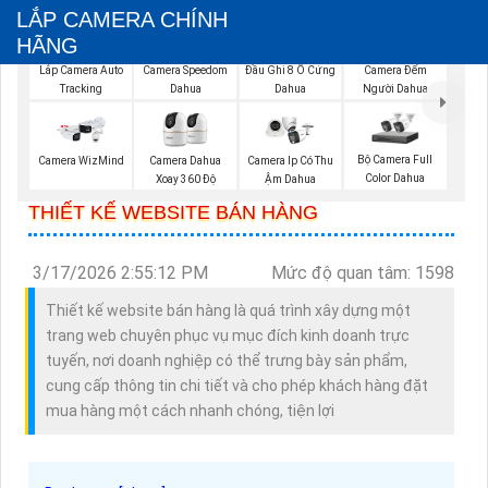
LẮP CAMERA CHÍNH
HÃNG
Camera Đếm
Lắp Camera Auto
Camera Speedom
Đầu Ghi 8 Ổ Cứng
Người Dahua
Tracking
Dahua
Dahua
Bộ Camera Full
Camera WizMind
Camera Dahua
Camera Ip Có Thu
Color Dahua
Xoay 360 Độ
Ậm Dahua
THIẾT KẾ WEBSITE BÁN HÀNG
3/17/2026 2:55:12 PM
Mức độ quan tâm: 1598
Thiết kế website bán hàng là quá trình xây dựng một
trang web chuyên phục vụ mục đích kinh doanh trực
tuyến, nơi doanh nghiệp có thể trưng bày sản phẩm,
cung cấp thông tin chi tiết và cho phép khách hàng đặt
mua hàng một cách nhanh chóng, tiện lợi