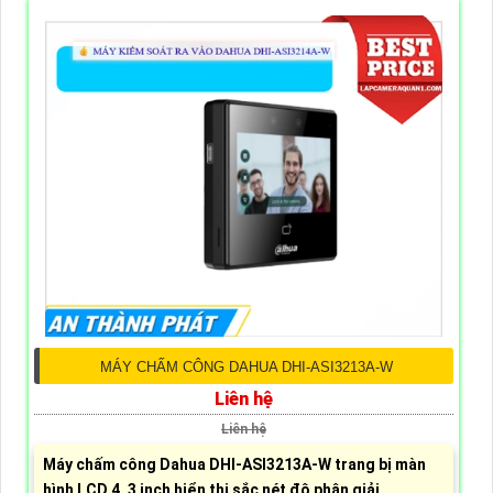
MÁY CHẤM CÔNG DAHUA DHI-ASI3213A-W
Liên hệ
Liên hệ
Máy chấm công Dahua DHI-ASI3213A-W trang bị màn
hình LCD 4. 3 inch hiển thị sắc nét độ phân giải