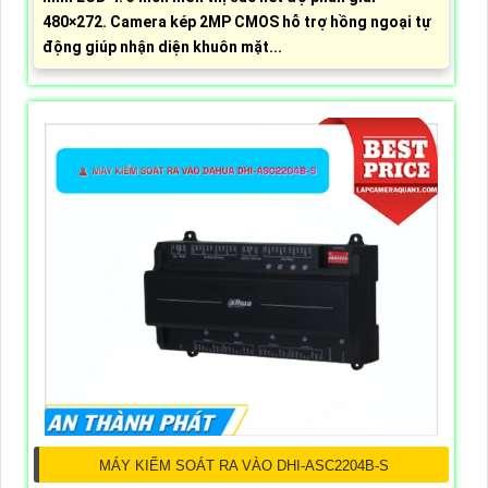
480×272. Camera kép 2MP CMOS hỗ trợ hồng ngoại tự
động giúp nhận diện khuôn mặt...
MÁY KIỂM SOÁT RA VÀO DHI-ASC2204B-S