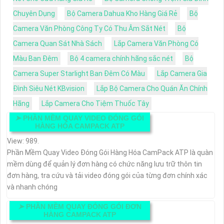
Chuyên Dụng
Bộ Camera Dahua Kho Hàng Giá Rẻ
Bộ
Camera Văn Phòng Công Ty Có Thu Âm Sắt Nét
Bộ
Camera Quan Sát Nhà Sách
Lắp Camera Văn Phòng Có
Màu Ban Đêm
Bộ 4 camera chính hãng sắc nét
Bộ
Camera Super Starlight Ban Đêm Có Màu
Lắp Camera Gia
Đình Siêu Nét KBvision
Lắp Bộ Camera Cho Quán Ăn Chính
Hãng
Lắp Camera Cho Tiệm Thuốc Tây
➤
PHẦN MỀM QUAY VIDEO ĐÓNG GÓI
HÀNG HÓA CAMPACK ATP
View: 989.
Phần Mềm Quay Video Đóng Gói Hàng Hóa CamPack ATP là quàn
mềm dùng để quản lý đơn hàng có chức năng lưu trữ thôn tin
đơn hàng, tra cứu và tải video đóng gói của từng đơn chính xác
và nhanh chóng
➤
PHẦN MỀM QUAY ĐÓNG GÓI ĐƠN
HÀNG CAMPACK ATP