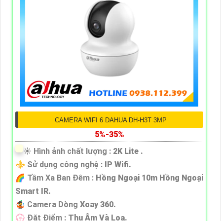
CAMERA WIFI 6 DAHUA DH-H3T 3MP
5%-35%
☀️ Hình ảnh chất lượng :
2K Lite .
⚜️ Sử dụng công nghệ :
IP Wifi.
🌈 Tầm Xa Ban Đêm :
Hồng Ngoại 10m Hồng Ngoại
Smart IR.
🤹 Camera Dòng
Xoay 360.
️💮 Đặt Điểm :
Thu Âm Và Loa.