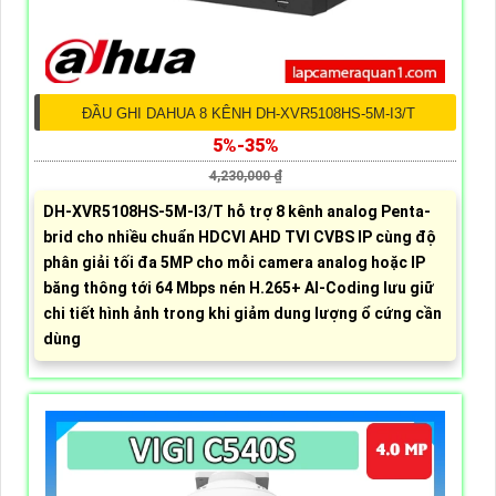
ĐẦU GHI DAHUA 8 KÊNH DH-XVR5108HS-5M-I3/T
5%-35%
4,230,000 ₫
DH-XVR5108HS-5M-I3/T hỗ trợ 8 kênh analog Penta-
brid cho nhiều chuẩn HDCVI AHD TVI CVBS IP cùng độ
phân giải tối đa 5MP cho mỗi camera analog hoặc IP
băng thông tới 64 Mbps nén H.265+ AI-Coding lưu giữ
chi tiết hình ảnh trong khi giảm dung lượng ổ cứng cần
dùng