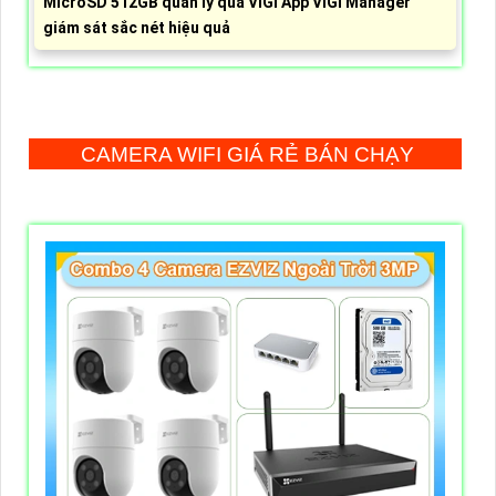
MicroSD 512GB quản lý qua VIGI App VIGI Manager
giám sát sắc nét hiệu quả
CAMERA WIFI GIÁ RẺ BÁN CHẠY