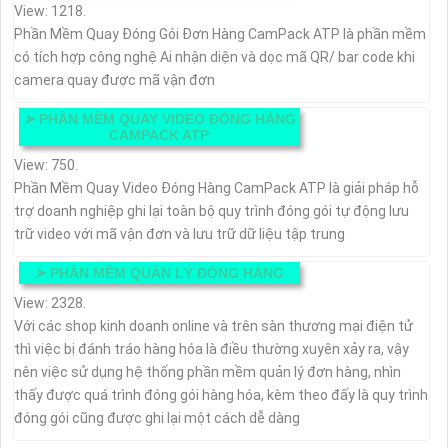
View: 1218.
Phần Mềm Quay Đóng Gói Đơn Hàng CamPack ATP là phần mềm
có tích hợp công nghệ Ai nhận diện và dọc mã QR/ bar code khi
camera quay được mã vận đơn
➤
PHẦN MỀM QUAY VIDEO ĐÓNG HÀNG
CAMPACK ATP
View: 750.
Phần Mềm Quay Video Đóng Hàng CamPack ATP là giải pháp hỗ
trợ doanh nghiệp ghi lại toàn bộ quy trình đóng gói tự động lưu
trữ video với mã vận đơn và lưu trữ dữ liệu tập trung
➤
PHẦN MỀM QUẢN LÝ ĐÓNG HÀNG
View: 2328.
Với các shop kinh doanh online và trên sàn thương mại điện tử
thì việc bị đánh tráo hàng hóa là điều thường xuyên xảy ra, vậy
nên việc sử dụng hệ thống phần mềm quản lý đơn hàng, nhìn
thấy được quá trình đóng gói hàng hóa, kèm theo đấy là quy trình
đóng gói cũng được ghi lại một cách dễ dàng