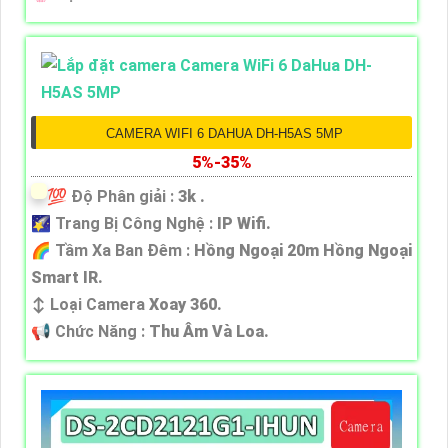
CAMERA WIFI 6 DAHUA DH-H5AS 5MP
5%-35%
💯 Độ Phân giải :
3k .
🌠 Trang Bị Công Nghệ :
IP Wifi.
🌈 Tầm Xa Ban Đêm :
Hồng Ngoại 20m Hồng Ngoại
Smart IR.
↕️ Loại Camera
Xoay 360.
️📢 Chức Năng :
Thu Âm Và Loa.