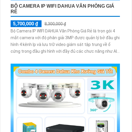
BỘ CAMERA IP WIFI DAHUA VĂN PHÒNG GIÁ
RẺ
5,700,000 ₫
8,300,000 ₫
Bộ Camera IP WIFI DAHUA Văn Phòng Giá Rẻ là trọn gói 4
mắt camera với độ phân giải 3MP được quản lý bở đầu ghi
hình 4 kênh Ip và lưu trữ video giám sát tập trung về ổ
cứng trong đầu ghi hình với đầy đủ các chưc năng như AI
Phát hiện chuyển động, đàm thoại âm thanh 2 chiều và
giám sát có màu vào ban đêm