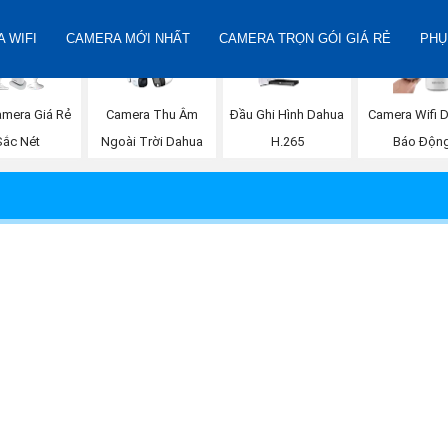
 WIFI
CAMERA MỚI NHẤT
CAMERA TRỌN GÓI GIÁ RẺ
PHỤ
amera Giá Rẻ
Camera Thu Âm
Đầu Ghi Hình Dahua
Camera Wifi 
Sắc Nét
Ngoài Trời Dahua
H.265
Báo Độn