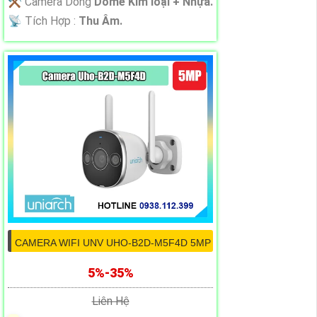
⚒ Camera Dòng
Dome Kim loại + Nhựa.
️📡 Tích Hợp :
Thu Âm.
CAMERA WIFI UNV UHO-B2D-M5F4D 5MP
5%-35%
Liên Hệ