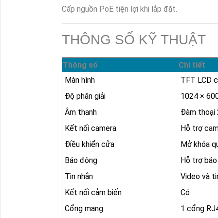
Cấp nguồn PoE tiện lợi khi lắp đặt.
THÔNG SỐ KỸ THUẬT
Thông số
Chi tiết
Màn hình
TFT LCD c
Độ phân giải
1024 × 60
Âm thanh
Đàm thoại 
Kết nối camera
Hỗ trợ cam
Điều khiển cửa
Mở khóa qu
Báo động
Hỗ trợ báo
Tin nhắn
Video và ti
Kết nối cảm biến
Có
Cổng mạng
1 cổng RJ