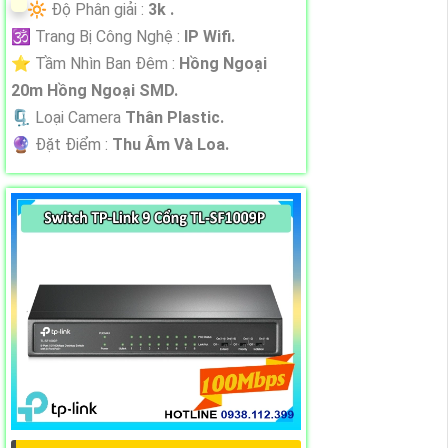
🔆 Độ Phân giải :
3k .
🕉️ Trang Bị Công Nghệ :
IP Wifi.
⭐ Tầm Nhìn Ban Đêm :
Hồng Ngoại
20m Hồng Ngoại SMD.
🗜️ Loại Camera
Thân Plastic.
️🔮 Đặt Điểm :
Thu Âm Và Loa.