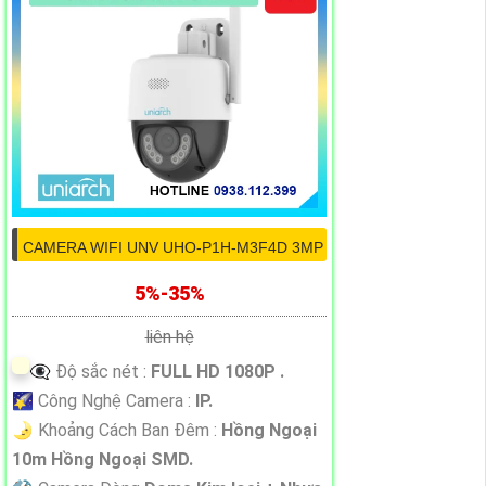
CAMERA WIFI UNV UHO-P1H-M3F4D 3MP
5%-35%
liên hệ
👁️‍🗨 Độ sắc nét :
FULL HD 1080P .
🌠 Công Nghệ Camera :
IP.
🌛 Khoảng Cách Ban Đêm :
Hồng Ngoại
10m Hồng Ngoại SMD.