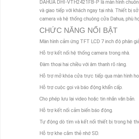
DAHUA DHI-VTH2421FB-P là màn hình chuông cử
và giao tiếp với khách ngay tại nhà. Thiết bị s
camera và hệ thống chuông cửa Dahua, phù hợp
CHỨC NĂNG NỔI BẬT
Màn hình cảm ứng TFT LCD 7 inch độ phân giả
Hỗ trợ kết nối hệ thống camera trong nhà.
Đàm thoại hai chiều với âm thanh rõ ràng.
Hỗ trợ mở khóa cửa trực tiếp qua màn hình ho
Hỗ trợ cuộc gọi và báo động khẩn cấp.
Cho phép lưu lại video hoặc tin nhắn văn bản.
Hỗ trợ kết nối cảm biến báo động.
Tự động dò tìm và kết nối thiết bị trong hệ th
Hỗ trợ khe cắm thẻ nhớ SD.