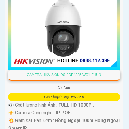
CAMERA HIKVISION DS-2DE4225IWG1-EHUN
Giá Bán:
Giá Khuyến Mại: 5%-35%
👀 Chất lượng hình Ảnh :
FULL HD 1080P .
⚜️ Camera Công nghệ :
IP POE.
💥 Giám sát Ban Đêm :
Hồng Ngoại 100m Hồng Ngoại
Smart IR.