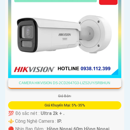
CAMERA HIKVISION DS-2CD2647G3-LIZS2UY/SRBHUN
Giá Bán:
Giá Khuyến Mại: 5%-35%
💯 Độ sắc nét :
Ultra 2k + .
⚜️ Công Nghệ Camera :
IP.
🔴 Nhìn Ban Đêm :
Hồng Ngoại 60m Hồng Ngoại