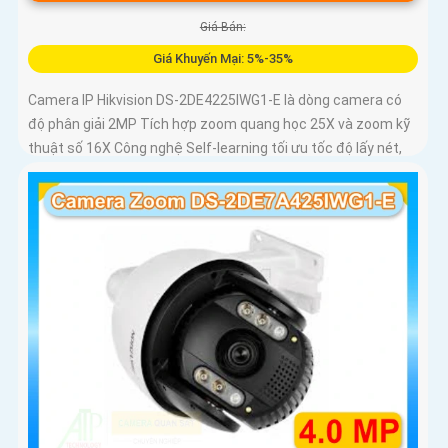
Giá Bán:
Giá Khuyến Mại: 5%-35%
Camera IP Hikvision DS-2DE4225IWG1-E là dòng camera có
độ phân giải 2MP Tích hợp zoom quang học 25X và zoom kỹ
thuật số 16X Công nghệ Self-learning tối ưu tốc độ lấy nét,
trong khi AI AcuSense hỗ trợ nhận diện người và phương
tiện, chụp tối đa 5 khuôn mặt đồng thời