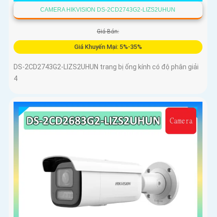
CAMERA HIKVISION DS-2CD2743G2-LIZS2UHUN
Giá Bán:
Giá Khuyến Mại: 5%-35%
DS-2CD2743G2-LIZS2UHUN trang bị ống kính có độ phân giải
4