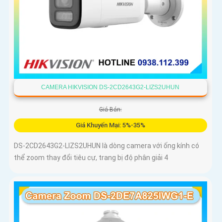
CAMERA HIKVISION DS-2CD2643G2-LIZS2UHUN
Giá Bán:
Giá Khuyến Mại: 5%-35%
DS-2CD2643G2-LIZS2UHUN là dòng camera với ống kính có
thể zoom thay đổi tiêu cự, trang bị độ phân giải 4