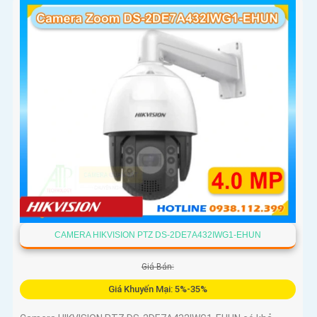
CAMERA HIKVISION PTZ DS-2DE7A432IWG1-EHUN
Giá Bán:
Giá Khuyến Mại: 5%-35%