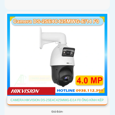
CAMERA HIKVISION DS-2SE4C425MWG-E/14 F0 ỐNG KÍNH KÉP
Giá Bán: