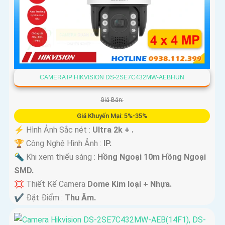
CAMERA IP HIKVISION DS-2SE7C432MW-AEBHUN
Giá Bán:
Giá Khuyến Mại: 5%-35%
️⚡ Hình Ảnh Sắc nét :
Ultra 2k + .
🏆 Công Nghệ Hình Ảnh :
IP.
🔦 Khi xem thiếu sáng :
Hồng Ngoại 10m Hồng Ngoại
SMD.
💢 Thiết Kế Camera
Dome Kim loại + Nhựa.
️✔️ Đặt Điểm :
Thu Âm.