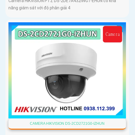
Camera HIKVISION PTZ DS-2DE7A432IWG1-EHUN có khả
năng giám sát với độ phân giải 4
CAMERA HIKVISION DS-2CD2721G0-IZHUN