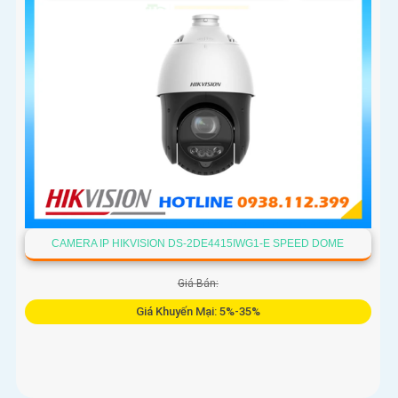
CAMERA IP HIKVISION DS-2DE4415IWG1-E SPEED DOME
Giá Bán:
Giá Khuyến Mại: 5%-35%