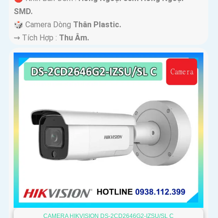
SMD.
🎲 Camera Dòng
Thân Plastic.
️⇝ Tích Hợp :
Thu Âm.
CAMERA HIKVISION DS-2CD2646G2-IZSU/SL C