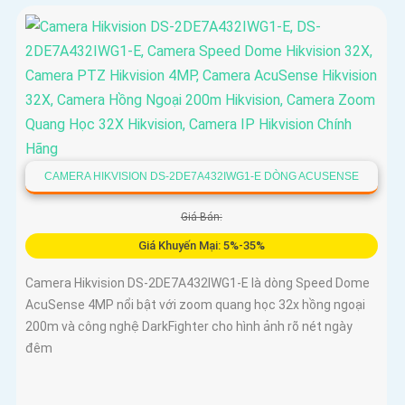
CAMERA HIKVISION DS-2DE7A432IWG1-E DÒNG ACUSENSE
Giá Bán:
Giá Khuyến Mại: 5%-35%
Camera Hikvision DS-2DE7A432IWG1-E là dòng Speed Dome
AcuSense 4MP nổi bật với zoom quang học 32x hồng ngoại
200m và công nghệ DarkFighter cho hình ảnh rõ nét ngày
đêm