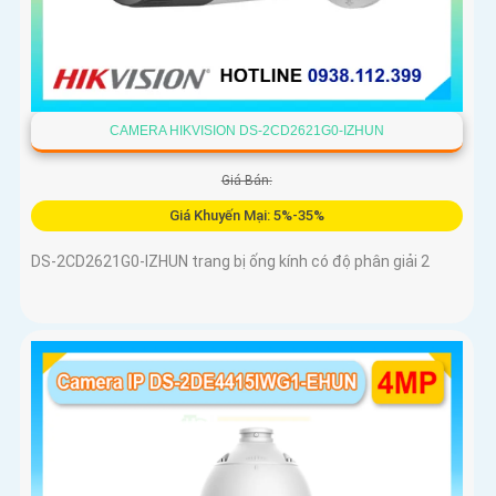
CAMERA HIKVISION DS-2CD2621G0-IZHUN
Giá Bán:
Giá Khuyến Mại: 5%-35%
DS-2CD2621G0-IZHUN trang bị ống kính có độ phân giải 2