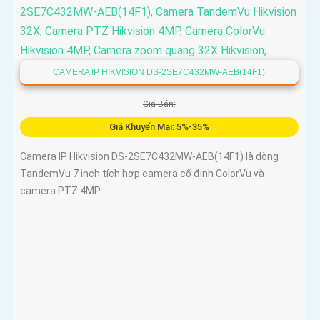
CAMERA IP HIKVISION DS-2SE7C432MW-AEB(14F1)
Giá Bán:
Giá Khuyến Mại: 5%-35%
Camera IP Hikvision DS-2SE7C432MW-AEB(14F1) là dòng
TandemVu 7 inch tích hợp camera cố định ColorVu và
camera PTZ 4MP