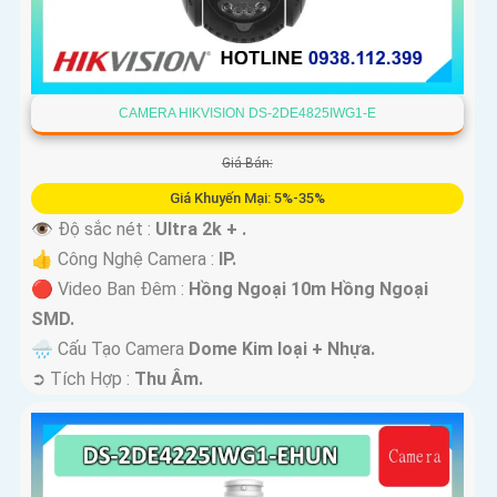
CAMERA HIKVISION DS-2DE4825IWG1-E
Giá Bán:
Giá Khuyến Mại: 5%-35%
👁 Độ sắc nét :
Ultra 2k + .
👍 Công Nghệ Camera :
IP.
🔴 Video Ban Đêm :
Hồng Ngoại 10m Hồng Ngoại
SMD.
🌧️ Cấu Tạo Camera
Dome Kim loại + Nhựa.
️➲ Tích Hợp :
Thu Âm.