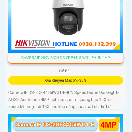
CAMERA IP HIKVISION DS-2DE4415IWG1-EHUN 4MP
Giá Bán:
Giá Khuyến Mại: 5%-35%
Camera IP DS-2DE4415IWG1-EHUN Speed Dome DarkFighter
AI-ISP AcuSense 4MP tích hợp zoom quang học 15X và
zoom kỹ thuật số 16X cho khả năng quan sát chi tiết ở
khoảng cách xa, AI AcuSense nhận diện người và phương
tiện hỗ trợ chụp đồng thời tối đa 5 khuôn mặt