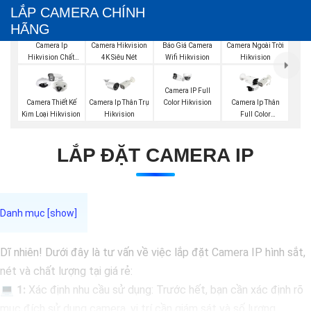
LẮP CAMERA CHÍNH
HÃNG
Báo Giá Camera
Camera Ip
Camera Hikvision
Camera Ngoài Trời
Wifi Hikvision
Hikvision Chất
4K Siêu Nét
Hikvision
Lượng
Camera IP Full
Color Hikvision
Camera Thiết Kế
Camera Ip Thân Trụ
Camera Ip Thân
Kim Loại Hikvision
Hikvision
Full Color
Hikvision
LẮP ĐẶT CAMERA IP
Dĩ nhiên! Dưới đây là tư vấn về việc lắp đặt Camera IP hình sắt,
nét và chất lượng tại giá rẻ:
💻
1:
Xác định nhu cầu sử dụng: Trước hết, bạn cần xác định rõ
mục đích sử dụng camera, vị trí cần giám sát và số lượng