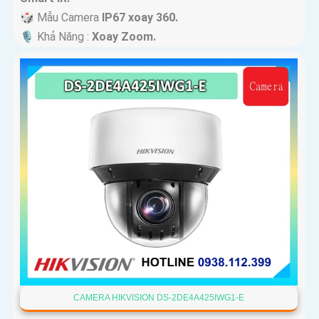
🎲 Mẫu Camera
IP67 xoay 360.
️🎙 Khả Năng :
Xoay Zoom.
CAMERA HIKVISION DS-2DE4A425IWG1-E