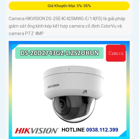
Giá Khuyến Mại: 5%-35%
Camera HIKVISION DS-2SE4C425MWG-E/14(F0) là giải pháp
giám sát ống kính kép kết hợp camera cố định ColorVu và
camera PTZ 4MP