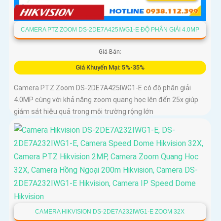
CAMERA PTZ ZOOM DS-2DE7A425IWG1-E ĐỘ PHÂN GIẢI 4.0MP
Giá Bán:
Giá Khuyến Mại: 5%-35%
Camera PTZ Zoom DS-2DE7A425IWG1-E có độ phân giải
4.0MP cùng với khả năng zoom quang học lên đến 25x giúp
giám sát hiệu quả trong môi trường rộng lớn
CAMERA HIKVISION DS-2DE7A232IWG1-E ZOOM 32X