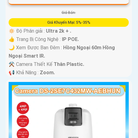
Giá Bán:
Giá Khuyến Mại: 5%-35%
🔅 Độ Phân giải :
Ultra 2k + .
👍 Trang Bị Công Nghệ :
IP POE.
🌙 Xem Được Ban Đêm :
Hồng Ngoại 60m Hồng
Ngoại Smart IR.
⚒ Camera Thiết Kế
Thân Plastic.
️📢 Khả Năng :
Zoom.