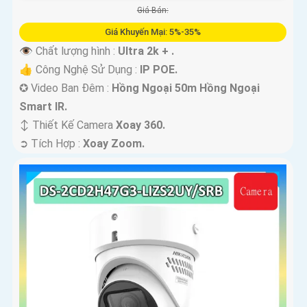
Giá Bán:
Giá Khuyến Mại: 5%-35%
👁 Chất lượng hình :
Ultra 2k + .
👍 Công Nghệ Sử Dụng :
IP POE.
✪ Video Ban Đêm :
Hồng Ngoại 50m Hồng Ngoại
Smart IR.
↕️ Thiết Kế Camera
Xoay 360.
️➲ Tích Hợp :
Xoay Zoom.