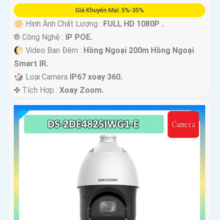
Giá Khuyến Mại: 5%-35%
🔆 Hình Ành Chất Lượng :
FULL HD 1080P .
®️ Công Nghệ :
IP POE.
🌔 Video Ban Đêm :
Hồng Ngoại 200m Hồng Ngoại
Smart IR.
🎲 Loại Camera
IP67 xoay 360.
️✤ Tích Hợp :
Xoay Zoom.