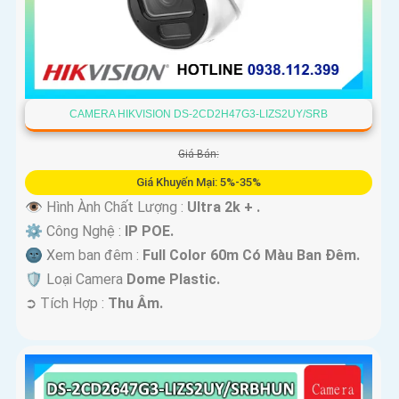
CAMERA HIKVISION DS-2CD2H47G3-LIZS2UY/SRB
Giá Bán:
Giá Khuyến Mại: 5%-35%
👁 Hình Ành Chất Lượng :
Ultra 2k + .
⚙ Công Nghệ :
IP POE.
🌚 Xem ban đêm :
Full Color 60m Có Màu Ban Ðêm.
🛡 Loại Camera
Dome Plastic.
️➲ Tích Hợp :
Thu Âm.