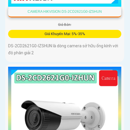
CAMERA HIKVISION DS-2CD2621G0-IZSHUN
Giá Bán:
Giá Khuyến Mại: 5%-35%
DS-2CD2621G0-IZSHUN là dòng camera sở hữu ống kính với
độ phân giải 2