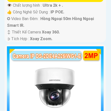
👁 Chất lượng hình :
Ultra 2k + .
👍 Công Nghệ Sử Dụng :
IP POE.
✪ Video Ban Đêm :
Hồng Ngoại 50m Hồng Ngoại
Smart IR.
↕️ Thiết Kế Camera
Xoay 360.
️➲ Tích Hợp :
Xoay Zoom.