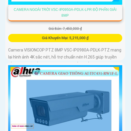
CAMERA NGOÀI TRỜI VSC-IP0950A-PDLK-LPR ĐỘ PHÂN GIẢI
8MP
Giá Bán: 7,450,000 ₫
Giá Khuyến Mại: 5,215,000 ₫
Camera VISIONCOP PTZ 8MP VSC-IP0980A-PDLK-PTZ mang
lại hình ảnh 4K sắc nét, hỗ trợ chuẩn nén H.265 giúp truyền
tải mượt mà tiết kiệm băng thông. Cảm biến CMOS 1/2