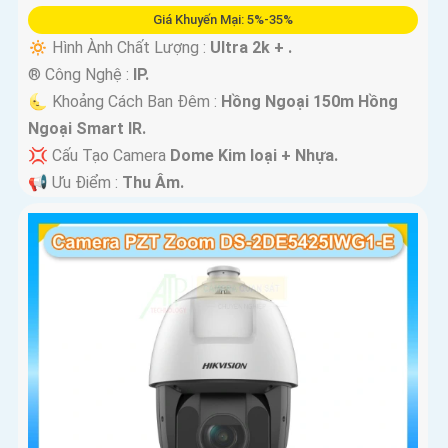
Giá Khuyến Mại: 5%-35%
🔅 Hình Ành Chất Lượng :
Ultra 2k + .
®️ Công Nghệ :
IP.
🌜 Khoảng Cách Ban Đêm :
Hồng Ngoại 150m Hồng
Ngoại Smart IR.
💢 Cấu Tạo Camera
Dome Kim loại + Nhựa.
️📢 Ưu Điểm :
Thu Âm.