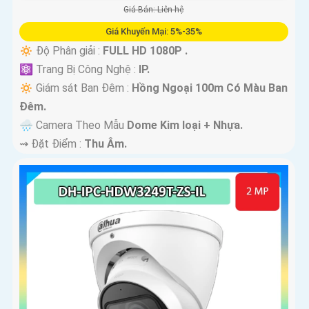
Giá Bán: Liên hệ
Giá Khuyến Mại: 5%-35%
🔅 Độ Phân giải :
FULL HD 1080P .
⚛️ Trang Bị Công Nghệ :
IP.
🔅 Giám sát Ban Đêm :
Hồng Ngoại 100m Có Màu Ban
Ðêm.
🌧️ Camera Theo Mẫu
Dome Kim loại + Nhựa.
️⇝ Đặt Điểm :
Thu Âm.