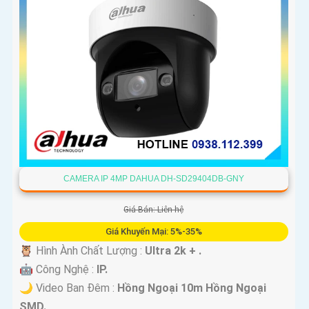
CAMERA IP 4MP DAHUA DH-SD29404DB-GNY
Giá Bán: Liên hệ
Giá Khuyến Mại: 5%-35%
🦉 Hình Ành Chất Lượng :
Ultra 2k + .
🤖️ Công Nghệ :
IP.
🌙 Video Ban Đêm :
Hồng Ngoại 10m Hồng Ngoại
SMD.