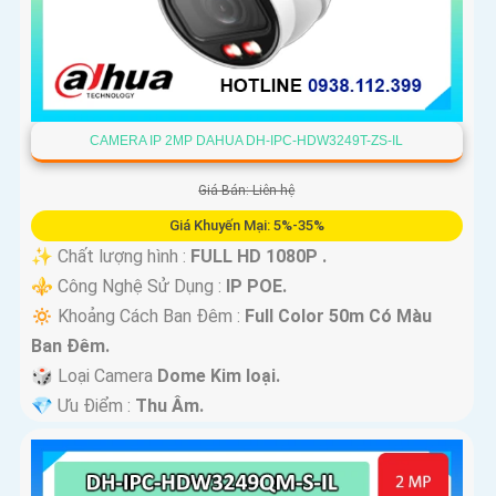
CAMERA IP 2MP DAHUA DH-IPC-HDW3249T-ZS-IL
Giá Bán: Liên hệ
Giá Khuyến Mại: 5%-35%
✨ Chất lượng hình :
FULL HD 1080P .
⚜️ Công Nghệ Sử Dụng :
IP POE.
🔅 Khoảng Cách Ban Đêm :
Full Color 50m Có Màu
Ban Ðêm.
🎲 Loại Camera
Dome Kim loại.
️💎 Ưu Điểm :
Thu Âm.