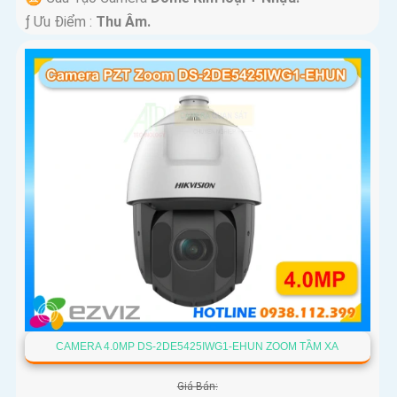
️ƒ Ưu Điểm :
Thu Âm.
CAMERA 4.0MP DS-2DE5425IWG1-EHUN ZOOM TẦM XA
Giá Bán: