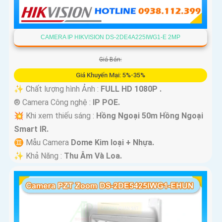
CAMERA IP HIKVISION DS-2DE4A225IWG1-E 2MP
Giá Bán:
Giá Khuyến Mại: 5%-35%
✨ Chất lượng hình Ảnh :
FULL HD 1080P .
®️ Camera Công nghệ :
IP POE.
💥 Khi xem thiếu sáng :
Hồng Ngoại 50m Hồng Ngoại
Smart IR.
♊ Mẫu Camera
Dome Kim loại + Nhựa.
️✨ Khả Năng :
Thu Âm Và Loa.