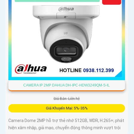
CAMERA IP 2MP DAHUA DH-IPC-HDW3249QM-S-IL
Giá Bán: Liên hệ
Giá Khuyến Mại: 5%-35%
Camera Dome 2MP hỗ trợ thẻ nhớ 512GB, WDR, H.265+; phát
hiện xâm nhập, giả mạo, chuyển động thông minh vượt trội