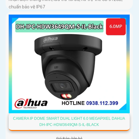
chuẩn bảo vệ IP67
CAMERA IP DOME SMART DUAL LIGHT 6.0 MEGAPIXEL DAHUA
DH-IPC-HDW3649QM-S-IL-BLACK
Giá Bán: liên hệ