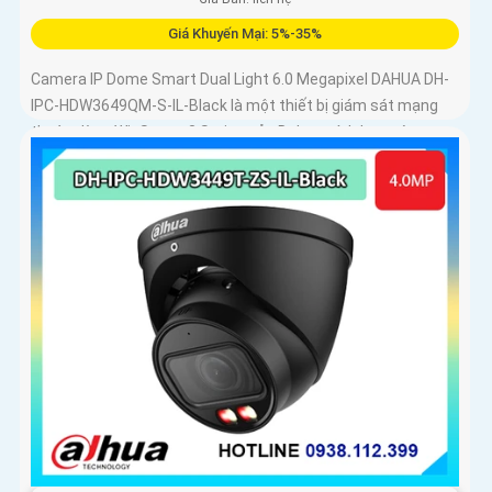
Giá Khuyến Mại: 5%-35%
Camera IP Dome Smart Dual Light 6.0 Megapixel DAHUA DH-
IPC-HDW3649QM-S-IL-Black là một thiết bị giám sát mạng
thuộc dòng WizSense 3 Series của Dahua, tích hợp công
nghệ AI tiên...