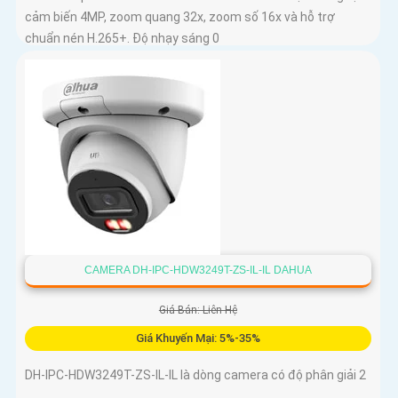
cảm biến 4MP, zoom quang 32x, zoom số 16x và hỗ trợ
chuẩn nén H.265+. Độ nhạy sáng 0
CAMERA DH-IPC-HDW3249T-ZS-IL-IL DAHUA
Giá Bán: Liên Hệ
Giá Khuyến Mại: 5%-35%
DH-IPC-HDW3249T-ZS-IL-IL là dòng camera có độ phân giải 2