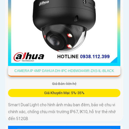
CAMERA IP 4MP DAHUA DH-IPC-HDBW3449R-ZAS-IL-BLACK
Giá Bán: liên hệ
Giá Khuyến Mại: 5%-35%
Smart Dual Light cho hình ảnh màu ban đêm, bảo vệ chu vi
chính xác, chống chịu môi trường IP67, IK10, hỗ trợ thẻ nhớ
đến 512GB