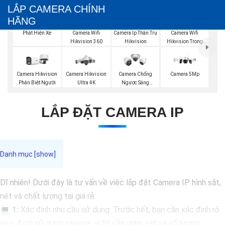
LẮP CAMERA CHÍNH
HÃNG
Lắp Camera Hik
Phát Hiện Xe
Camera Wifi
Camera Wifi
Camera Ip Thân Trụ
Hikvision 360
Hikvision Trong
Hikvision
Nhà
Camera Hikvision
Camera Hikvision
Camera Chống
Camera 5Mp
Phân Biệt Người
Ultra 4K
Ngược Sáng
Hikvision
LẮP ĐẶT CAMERA IP
Dĩ nhiên! Dưới đây là tư vấn về việc lắp đặt Camera IP hình sắt,
nét và chất lượng tại giá rẻ:
💻
1:
Xác định nhu cầu sử dụng: Trước hết, bạn cần xác định rõ
mục đích sử dụng camera, vị trí cần giám sát và số lượng