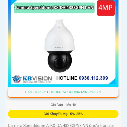
CAMERA SPEEDDOME AI KX-DAI4328GPN3-VN
Giá Bán: Liên Hệ
Giá Khuyến Mại: 5%-35%
Camera Speeddome AI KX-DAi4328GPN3-VN được trang bị