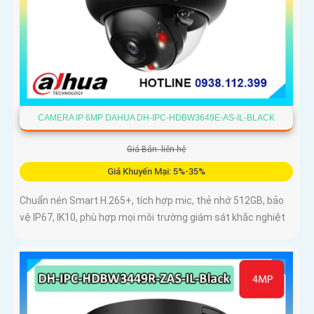
CAMERA IP 6MP DAHUA DH-IPC-HDBW3649E-AS-IL-BLACK
Giá Bán: liên hệ
Giá Khuyến Mại: 5%-35%
Chuẩn nén Smart H.265+, tích hợp mic, thẻ nhớ 512GB, bảo
vệ IP67, IK10, phù hợp mọi môi trường giám sát khắc nghiệt