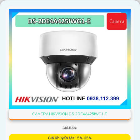
〘
6:
Lựa chọn nhà cung cấp uy tín và giá thành phù hợp: Lua
chọn nhà cung cấp camera IP uy tín, cam kết chất lượng sản
phẩm và dịch vụ hậu mãi tốt.
Mong rằng những thông tin trên sẽ giúp bạn có sự lựa chọn tốt
nhất cho việc lắp đặt Camera IP hình sắt, nét và chất lượng với
giá rẻ. Nếu bạn cần thêm thông tin hoặc có bất kỳ câu hỏi nào
khác, vui lòng cho biết để được tư vấn chi tiết hơn.
CAMERA HIKVISION DS-2DE4A425IWG1-E
Giá Bán:
'
Giá Khuyến Mại: 5%-35%