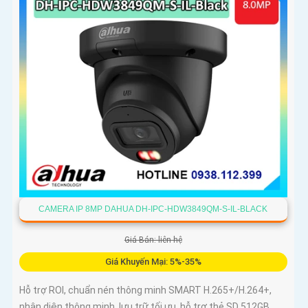
CAMERA IP 8MP DAHUA DH-IPC-HDW3849QM-S-IL-BLACK
Giá Bán: liên hệ
Giá Khuyến Mại: 5%-35%
Hỗ trợ ROI, chuẩn nén thông minh SMART H.265+/H.264+,
nhận diện thông minh, lưu trữ tối ưu, hỗ trợ thẻ SD 512GB,