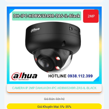
CAMERA IP 2MP DAHUA DH-IPC-HDBW3249R-ZAS-IL-BLACK
Giá Bán: liên hệ
Giá Khuyến Mại: 5%-35%