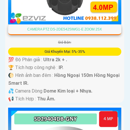
CAMERA PTZ DS-2DE5425IWG1-E ZOOM 25X
Giá Bán:
Giá Khuyến Mại: 5%-35%
💯 Độ Phân giải :
Ultra 2k + .
🏆 Tích hợp công nghệ :
IP.
🌔 Hình ảnh ban đêm :
Hồng Ngoại 150m Hồng Ngoại
Smart IR.
💦 Camera Dòng
Dome Kim loại + Nhựa.
️📢 Tích Hợp :
Thu Âm.