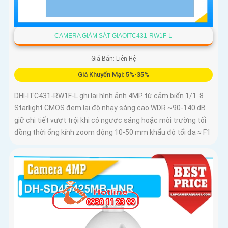
CAMERA GIÁM SÁT GIAOITC431-RW1F-L
Giá Bán: Liên Hệ
Giá Khuyến Mại: 5%-35%
DHI-ITC431-RW1F-L ghi lại hình ảnh 4MP từ cảm biến 1/1. 8
Starlight CMOS đem lại độ nhạy sáng cao WDR ~90-140 dB
giữ chi tiết vượt trội khi có ngược sáng hoặc môi trường tối
đồng thời ống kính zoom động 10-50 mm khẩu độ tối đa ≈ F1