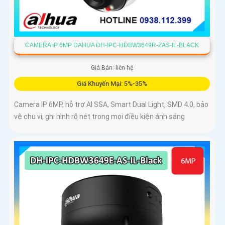
CAMERA IP 6MP DAHUA DH-IPC-HDBW3649R-ZAS-IL-BLACK
Giá Bán: liên hệ
Giá Khuyến Mại: 5%-35%
Camera IP 6MP, hỗ trợ AI SSA, Smart Dual Light, SMD 4.0, bảo
vệ chu vi, ghi hình rõ nét trong mọi điều kiện ánh sáng