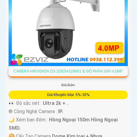
CAMERA HIKVISIION DS-2DE5432IWG1-E ĐỘ PHÂN GIẢI 4.0MP
Giá Bán:
Giá Khuyến Mại: 5%-35%
👀 Độ sắc nét :
Ultra 2k + .
®️ Công Nghệ Camera :
IP.
🌙 Xem ban đêm :
Hồng Ngoại 150m Hồng Ngoại
SMD.
♊ Cấu Tạo Camera
Dome Kim loại + Nhựa.