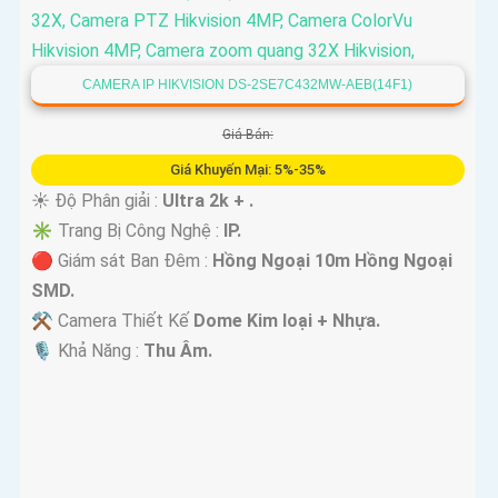
CAMERA IP HIKVISION DS-2SE7C432MW-AEB(14F1)
Giá Bán:
Giá Khuyến Mại: 5%-35%
☀️ Độ Phân giải :
Ultra 2k + .
✳️ Trang Bị Công Nghệ :
IP.
🔴 Giám sát Ban Đêm :
Hồng Ngoại 10m Hồng Ngoại
SMD.
⚒ Camera Thiết Kế
Dome Kim loại + Nhựa.
️🎙 Khả Năng :
Thu Âm.