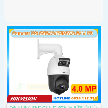
CAMERA HIKVISION DS-2SE4C425MWG-E/14 F0 ỐNG KÍNH KÉP