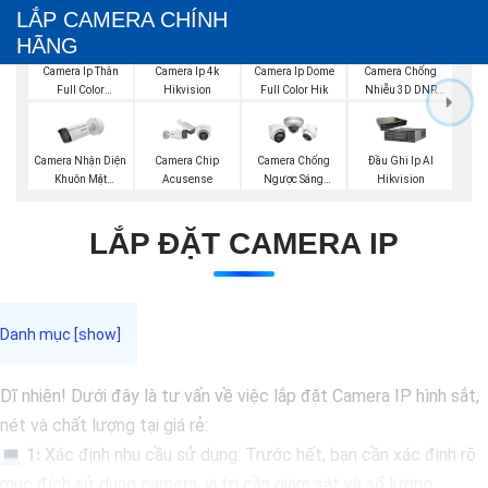
LẮP CAMERA CHÍNH
HÃNG
Camera Ip Thân
Camera Ip 4k
Camera Ip Dome
Camera Chống
Full Color
Hikvision
Full Color Hik
Nhiễu 3D DNR
Hikvision
Hikvison
Camera Nhận Diện
Camera Chip
Camera Chống
Đầu Ghi Ip AI
Khuôn Mặt
Acusense
Ngược Sáng
Hikvision
Hikvision
Hikvision
LẮP ĐẶT CAMERA IP
Dĩ nhiên! Dưới đây là tư vấn về việc lắp đặt Camera IP hình sắt,
nét và chất lượng tại giá rẻ:
💻
1:
Xác định nhu cầu sử dụng: Trước hết, bạn cần xác định rõ
mục đích sử dụng camera, vị trí cần giám sát và số lượng