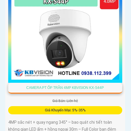
CAMERA PT ỐP TRẦN 4MP KBVISION KX-S44P
Giá Bán: Liên hệ
Giá Khuyến Mại: 5%-35%
4MP sắc nét + quay ngang 345° – bao quát chi tiết toàn
không gian LED ấm + hồng ngoại 30m – Full Color ban đêm