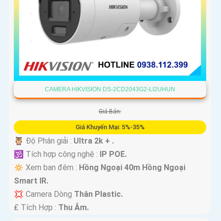
CAMERA HIKVISION DS-2CD2043G2-LI2UHUN
Giá Bán:
Giá Khuyến Mại: 5%-35%
🦉 Độ Phân giải :
Ultra 2k + .
🕉️ Tích hợp công nghệ :
IP POE.
🔅 Xem ban đêm :
Hồng Ngoại 40m Hồng Ngoại
Smart IR.
💢 Camera Dòng
Thân Plastic.
️₤ Tích Hợp :
Thu Âm.