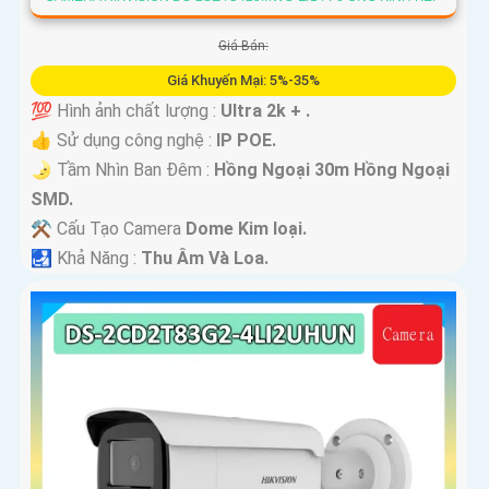
Giá Bán:
Giá Khuyến Mại: 5%-35%
💯 Hình ảnh chất lượng :
Ultra 2k + .
👍 Sử dụng công nghệ :
IP POE.
🌛 Tầm Nhìn Ban Đêm :
Hồng Ngoại 30m Hồng Ngoại
SMD.
⚒ Cấu Tạo Camera
Dome Kim loại.
️🛃 Khả Năng :
Thu Âm Và Loa.