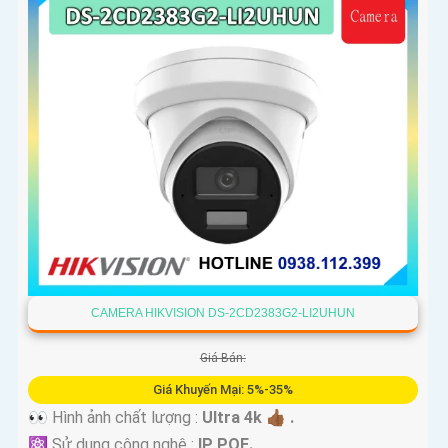
CAMERA HIKVISION DS-2CD2383G2-LI2UHUN
Giá Bán:
Giá Khuyến Mại: 5%-35%
👀 Hình ảnh chất lượng :
Ultra 4k 👍🏾 .
⚛️ Sử dụng công nghệ :
IP POE.