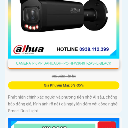
CAMERA IP 6MP DAHUA DH-IPC-HFW3649T-ZAS-IL-BLACK
Giá Bán: liên hệ
Giá Khuyến Mại: 5%-35%
Phát hiện chính xác người và phương tiện nhờ AI sâu, chống
báo động giả, hình ảnh rõ nét cả ngày lẫn đêm với công nghệ
Smart Dual Light