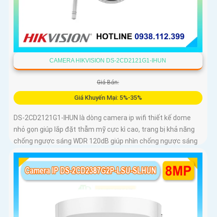
CAMERA HIKVISION DS-2CD2121G1-IHUN
Giá Bán:
Giá Khuyến Mại: 5%-35%
DS-2CD2121G1-IHUN là dòng camera ip wifi thiết kế dome
nhỏ gọn giúp lắp đặt thẫm mỹ cực kì cao, trang bị khả năng
chống ngược sáng WDR 120dB giúp nhìn chống ngược sáng
tốt, trang bị tính năng thông minh hàng rào ảo, xâm nhập
vùng cấm, nhìn ban đêm bằng hồng ngoại 30m