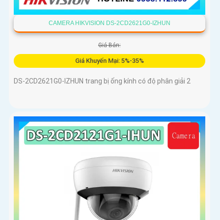
CAMERA HIKVISION DS-2CD2621G0-IZHUN
Giá Bán:
Giá Khuyến Mại: 5%-35%
DS-2CD2621G0-IZHUN trang bị ống kính có độ phân giải 2