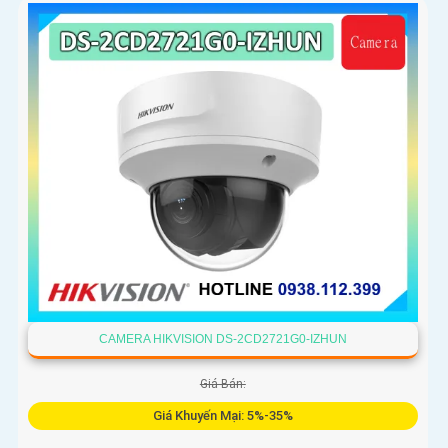
CAMERA HIKVISION DS-2CD2721G0-IZHUN
Giá Bán:
Giá Khuyến Mại: 5%-35%