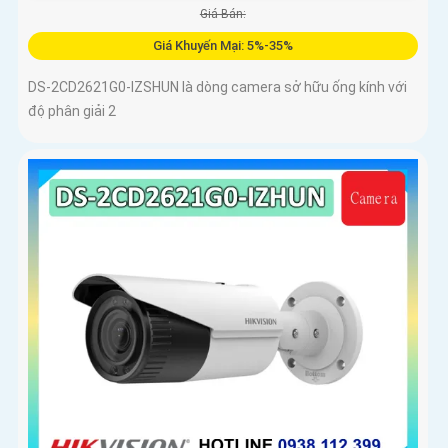
Giá Bán:
Giá Khuyến Mại: 5%-35%
DS-2CD2621G0-IZSHUN là dòng camera sở hữu ống kính với
độ phân giải 2