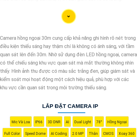
camera cần lắp đặt.
🌗
2:
Chọn loại Camera IP chất lượng: Camera IP cung cấp hình
ảnh sắc nét và chất lượng cao. Đảm bảo chọn camera có độ
phân giải cao để quan sát chi tiết một cách rõ ràng.
Camera hồng ngoại 30m cung cấp khả năng ghi hình rõ nét trong
✤
3:
Xác định vị trí lắp đặt: Đảm bảo chọn vị trí lắp đặt camera
điều kiện thiếu sáng hay thậm chí là không có ánh sáng, với tầm
sao cho có thể quan sát được toàn bộ khu vực cần giám sát
quan sát lên đến 30m. Nhờ sử dụng đèn LED hồng ngoại, camera
một cách hiệu quả nhất.
có thể chiếu sáng khu vực quan sát mà mắt thường không nhìn
Ω
4:
Chọn hệ thống lưu trữ đám mây hoặc thiết bị lưu trữ nội bộ:
thấy. Hình ảnh thu được có màu sắc trắng đen, giúp giám sát và
Lựa chọn hệ thống lưu trữ phù hợp để lưu trữ video từ camera
kiểm soát mọi hoạt động một cách hiệu quả, phù hợp với các
IP. Đám mây hoặc máy chủ lưu trữ nội bộ đều là sự lựa chọn
khu vực cần quan sát trong môi trường thiếu sáng.
thông minh.
☎
5:
Kiểm tra tính năng và ưu nhược điểm: Trước khi mua
LẮP ĐẶT CAMERA IP
camera IP, hãy kiểm tra kỹ các tính năng như hỗ trợ kết nối
mạng, góc quan sát, khả năng chống nước, ánh sáng yếu, hồng
ngoại, cảnh báo chuyển động… để Tin hơn camera phản ánh
Mic Và Loa
IP66
3D DNR
AI
Dual Light
78°
Hồng Ngoại
đúng nhu cầu sử dụng của bạn.
Full Color
Speed Dome
AI Coding
2.0 MP
Thân
CMOS
Xoay 360