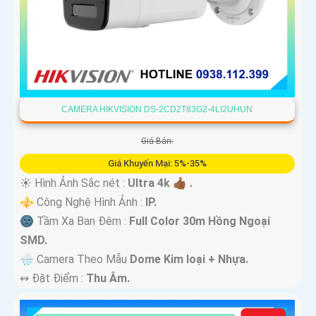
CAMERA HIKVISION DS-2CD2T83G2-4LI2UHUN
Giá Bán:
Giá Khuyến Mại: 5%-35%
☀️ Hình Ảnh Sắc nét :
Ultra 4k 👍🏾 .
⚜️ Công Nghệ Hình Ảnh :
IP.
🌚 Tầm Xa Ban Đêm :
Full Color 30m Hồng Ngoại
SMD.
🌧️ Camera Theo Mẫu
Dome Kim loại + Nhựa.
️↭ Đặt Điểm :
Thu Âm.