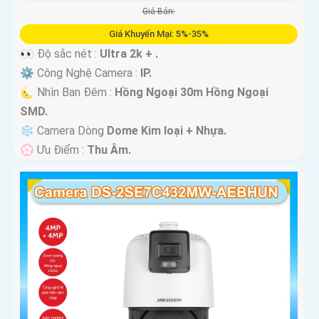
Giá Bán:
Giá Khuyến Mại: 5%-35%
👀 Độ sắc nét :
Ultra 2k + .
⚙ Công Nghệ Camera :
IP.
🌜 Nhìn Ban Đêm :
Hồng Ngoại 30m Hồng Ngoại
SMD.
❄ Camera Dòng
Dome Kim loại + Nhựa.
️💮 Ưu Điểm :
Thu Âm.