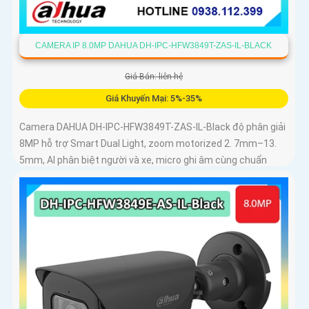
CAMERA IP 8.0MP DAHUA DH-IPC-HFW3849T-ZAS-IL-BLACK
Giá Bán: liên hệ
Giá Khuyến Mại: 5%-35%
Camera DAHUA DH-IPC-HFW3849T-ZAS-IL-Black độ phân giải
8MP hỗ trợ Smart Dual Light, zoom motorized 2. 7mm–13.
5mm, AI phân biệt người và xe, micro ghi âm cùng chuẩn
IP67 chống bụi nước