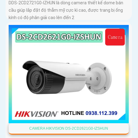
DDS-2CD2721G0-IZHUN là dòng camera thiết kế dome bán
cầu giúp lắp đặt độ thẫm mỹ cực kì cao, được trang bị ống
kính có độ phân giải cao lên đến 2
CAMERA HIKVISION DS-2CD2621G0-IZSHUN