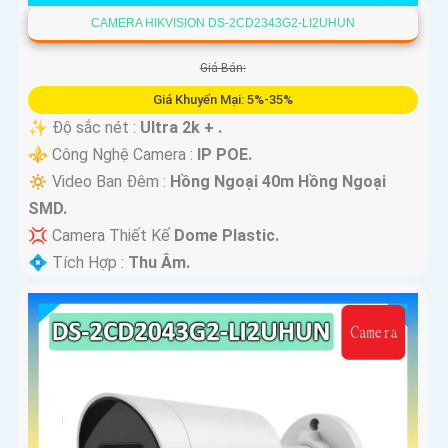
CAMERA HIKVISION DS-2CD2343G2-LI2UHUN
Giá Bán:
Giá Khuyến Mại: 5%-35%
✨ Độ sắc nét :
Ultra 2k + .
⚜️ Công Nghệ Camera :
IP POE.
🔅 Video Ban Đêm :
Hồng Ngoại 40m Hồng Ngoại
SMD.
💢 Camera Thiết Kế
Dome Plastic.
️💠 Tích Hợp :
Thu Âm.