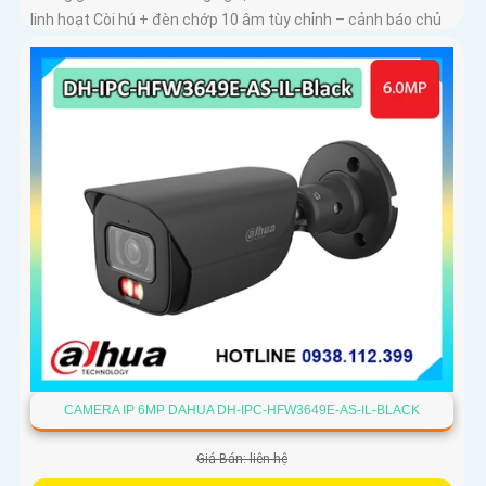
linh hoạt Còi hú + đèn chớp 10 âm tùy chỉnh – cảnh báo chủ
động tức thì
CAMERA IP 6MP DAHUA DH-IPC-HFW3649E-AS-IL-BLACK
Giá Bán: liên hệ