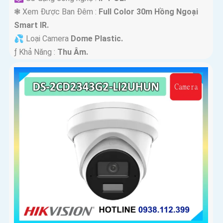
❃ Xem Được Ban Đêm :
Full Color 30m Hồng Ngoại
Smart IR.
💦 Loại Camera
Dome Plastic.
️ƒ Khả Năng :
Thu Âm.