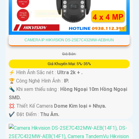
CAMERA IP HIKVISION DS-2SE7C432MW-AEBHUN
Giá Bán:
Giá Khuyến Mại: 5%-35%
️⚡ Hình Ảnh Sắc nét :
Ultra 2k + .
🏆 Công Nghệ Hình Ảnh :
IP.
🔦 Khi xem thiếu sáng :
Hồng Ngoại 10m Hồng Ngoại
SMD.
💢 Thiết Kế Camera
Dome Kim loại + Nhựa.
️✔️ Đặt Điểm :
Thu Âm.