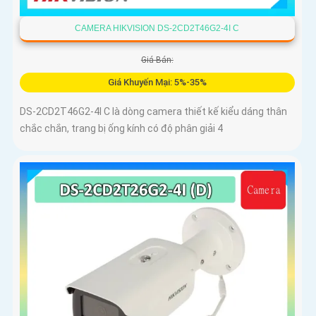
CAMERA HIKVISION DS-2CD2T46G2-4I C
Giá Bán:
Giá Khuyến Mại: 5%-35%
DS-2CD2T46G2-4I C là dòng camera thiết kế kiểu dáng thân
chắc chắn, trang bị ống kính có độ phân giải 4