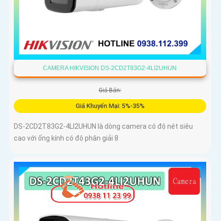
CAMERA HIKVISION DS-2CD2T83G2-4LI2UHUN
Giá Bán:
Giá Khuyến Mại: 5%-35%
DS-2CD2T83G2-4LI2UHUN là dòng camera có độ nét siêu
cao với ống kính có độ phân giải 8