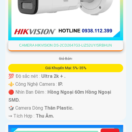
CAMERA HIKVISION DS-2CD2647G3-LIZS2UY/SRBHUN
Giá Bán:
Giá Khuyến Mại: 5%-35%
💯 Độ sắc nét :
Ultra 2k + .
⚜️ Công Nghệ Camera :
IP.
🔴 Nhìn Ban Đêm :
Hồng Ngoại 60m Hồng Ngoại
SMD.
🎲 Camera Dòng
Thân Plastic.
️⇝ Tích Hợp :
Thu Âm.