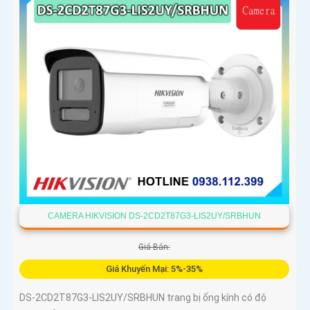
CAMERA HIKVISION DS-2CD2T87G3-LIS2UY/SRBHUN
Giá Bán:
Giá Khuyến Mại: 5%-35%
DS-2CD2T87G3-LIS2UY/SRBHUN trang bị ống kính có độ