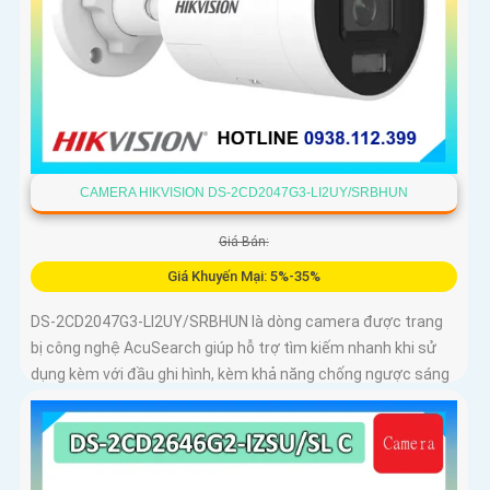
CAMERA HIKVISION DS-2CD2047G3-LI2UY/SRBHUN
Giá Bán:
Giá Khuyến Mại: 5%-35%
DS-2CD2047G3-LI2UY/SRBHUN là dòng camera được trang
bị công nghệ AcuSearch giúp hỗ trợ tìm kiếm nhanh khi sử
dụng kèm với đầu ghi hình, kèm khả năng chống ngược sáng
WDR 130dB, trang bị micro kép và loa hỗ trợ đàm thoại 2
chiều, ống kính 4