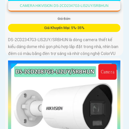
CAMERA HIKVISION DS-2CD2347G3-LIS2UY/SRBHUN
Giá Bán:
Giá Khuyến Mại: 5%-35%
DS-2CD2347G3-LIS2UY/SRBHUN là dòng camera thiết kế
kiểu dáng dome nhỏ gọn phù hợp lắp đặt trong nhà, nhìn ban
đêm có màu bằng đèn trợ sáng và nhờ công nghệ ColorVU
HikAI-ISP, có tính năng AI giúp nhận diện người và phương
tiện, tích hợp micro kép