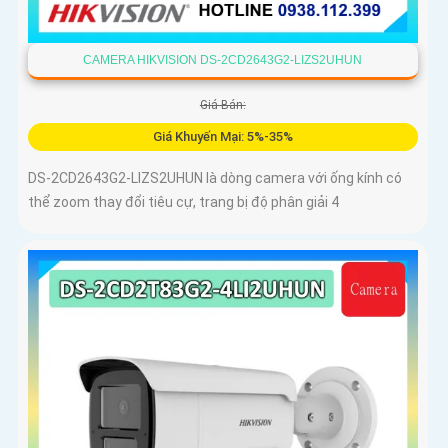
CAMERA HIKVISION DS-2CD2643G2-LIZS2UHUN
Giá Bán:
Giá Khuyến Mại: 5%-35%
DS-2CD2643G2-LIZS2UHUN là dòng camera với ống kính có
thể zoom thay đổi tiêu cự, trang bị độ phân giải 4