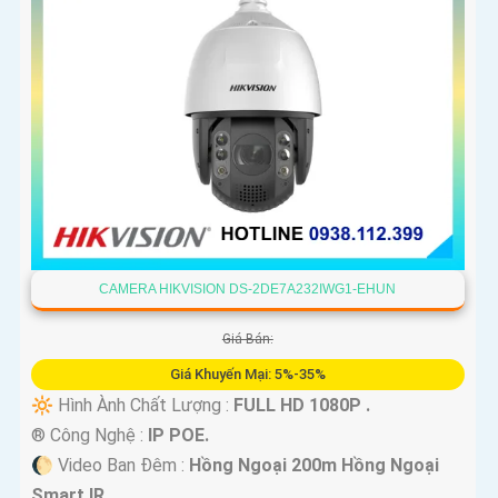
CAMERA HIKVISION DS-2DE7A232IWG1-EHUN
Giá Bán:
Giá Khuyến Mại: 5%-35%
🔆 Hình Ành Chất Lượng :
FULL HD 1080P .
®️ Công Nghệ :
IP POE.
🌔 Video Ban Đêm :
Hồng Ngoại 200m Hồng Ngoại
Smart IR.