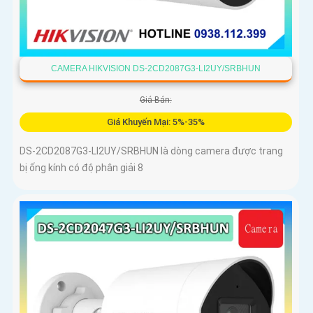
CAMERA HIKVISION DS-2CD2087G3-LI2UY/SRBHUN
Giá Bán:
Giá Khuyến Mại: 5%-35%
DS-2CD2087G3-LI2UY/SRBHUN là dòng camera được trang
bị ống kính có độ phân giải 8