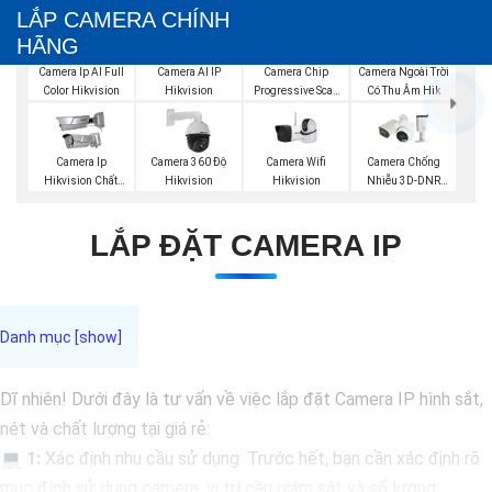
LẮP CAMERA CHÍNH
HÃNG
Camera Ip AI Full
Camera AI IP
Camera Chip
Camera Ngoài Trời
Color Hikvision
Hikvision
Progressive Scan
Có Thu Âm Hik
CMOS Hikvision
Camera Wifi
Camera Ip
Camera 360 Độ
Camera Chống
Hikvision
Hikvision Chất
Hikvision
Nhiễu 3D-DNR
Lượng
Dahua
LẮP ĐẶT CAMERA IP
Dĩ nhiên! Dưới đây là tư vấn về việc lắp đặt Camera IP hình sắt,
nét và chất lượng tại giá rẻ:
💻
1:
Xác định nhu cầu sử dụng: Trước hết, bạn cần xác định rõ
mục đích sử dụng camera, vị trí cần giám sát và số lượng