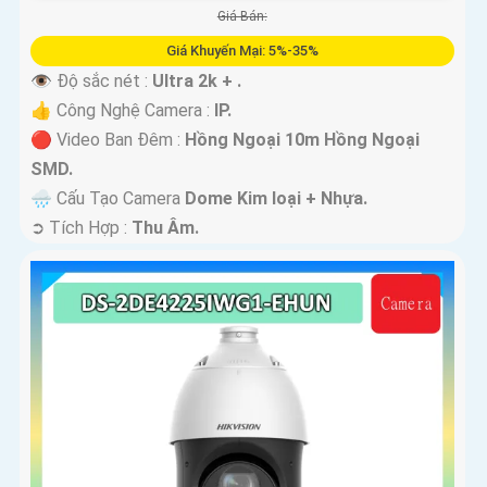
Giá Bán:
Giá Khuyến Mại: 5%-35%
👁 Độ sắc nét :
Ultra 2k + .
👍 Công Nghệ Camera :
IP.
🔴 Video Ban Đêm :
Hồng Ngoại 10m Hồng Ngoại
SMD.
🌧️ Cấu Tạo Camera
Dome Kim loại + Nhựa.
️➲ Tích Hợp :
Thu Âm.