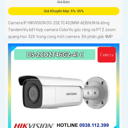
Giá Bán:
Giá Khuyến Mại: 5%-35%
Camera IP HIKVISION DS-2SE7C432MW-AEBHUN là dòng
TandemVu kết hợp camera ColorVu góc rộng và PTZ zoom
quang học 32X trong cùng một camera. Độ phân giải 4MP
hồng ngoại 200m chuẩn nén H