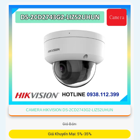
CAMERA HIKVISION DS-2CD2743G2-LIZS2UHUN
Giá Bán:
Giá Khuyến Mại: 5%-35%