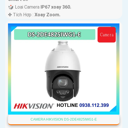
🎲 Loại Camera
IP67 xoay 360.
️✤ Tích Hợp :
Xoay Zoom.
CAMERA HIKVISION DS-2DE4825IWG1-E