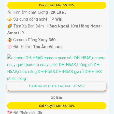
Giá Khuyến Mại: 5%-35%
☀️ Hình ảnh chất lượng :
2K Lite .
⚜️ Sử dụng công nghệ :
IP Wifi.
🌈 Tầm Xa Ban Đêm :
Hồng Ngoại 10m Hồng Ngoại
Smart IR.
🤹 Camera Dòng
Xoay 360.
️💮 Đặt Điểm :
Thu Âm Và Loa.
CAMERA WIFI 6 DAHUA DH-H5AS 5MP
Giá Bán:
Giá Khuyến Mại: 5%-35%
💯 Độ Phân giải :
3k .