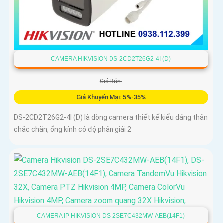
CAMERA HIKVISION DS-2CD2T26G2-4I (D)
Giá Bán:
Giá Khuyến Mại: 5%-35%
DS-2CD2T26G2-4I (D) là dòng camera thiết kế kiểu dáng thân
chắc chắn, ống kính có độ phân giải 2
CAMERA IP HIKVISION DS-2SE7C432MW-AEB(14F1)