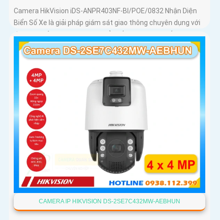
Camera HikVision iDS-ANPR403NF-BI/POE/0832 Nhận Diện
Biển Số Xe là giải pháp giám sát giao thông chuyên dụng với
độ phân giải 4MP nhận diện biển số phương tiện tốc độ từ 5
đến 120km/h cảm biến 1/1
CAMERA IP HIKVISION DS-2SE7C432MW-AEBHUN