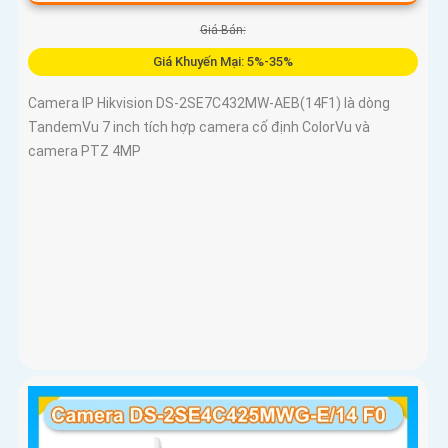
Giá Bán:
Giá Khuyến Mại: 5%-35%
Camera IP Hikvision DS-2SE7C432MW-AEB(14F1) là dòng
TandemVu 7 inch tích hợp camera cố định ColorVu và
camera PTZ 4MP