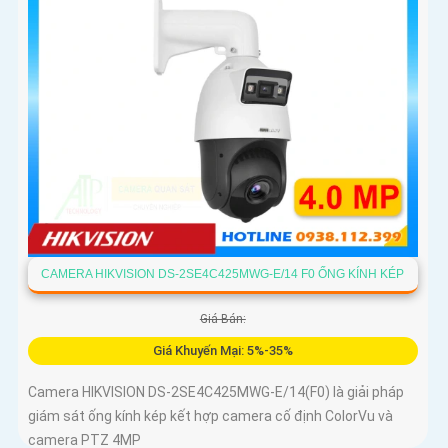
CAMERA HIKVISION DS-2SE4C425MWG-E/14 F0 ỐNG KÍNH KÉP
Giá Bán:
Giá Khuyến Mại: 5%-35%
Camera HIKVISION DS-2SE4C425MWG-E/14(F0) là giải pháp
giám sát ống kính kép kết hợp camera cố định ColorVu và
camera PTZ 4MP