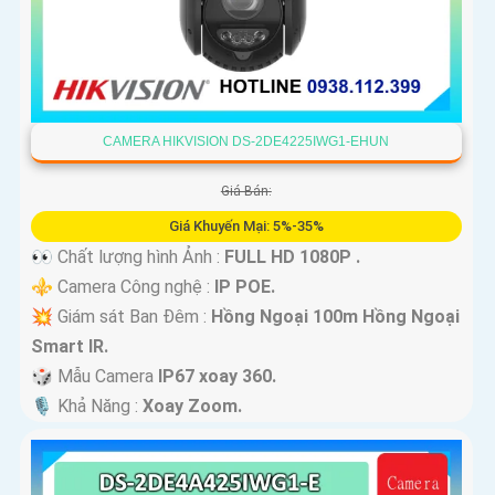
CAMERA HIKVISION DS-2DE4225IWG1-EHUN
Giá Bán:
Giá Khuyến Mại: 5%-35%
👀 Chất lượng hình Ảnh :
FULL HD 1080P .
⚜️ Camera Công nghệ :
IP POE.
💥 Giám sát Ban Đêm :
Hồng Ngoại 100m Hồng Ngoại
Smart IR.
🎲 Mẫu Camera
IP67 xoay 360.
️🎙 Khả Năng :
Xoay Zoom.