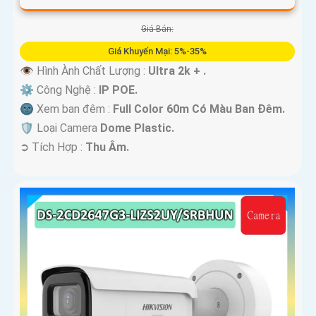
Giá Bán:
Giá Khuyến Mại: 5%-35%
👁 Hình Ành Chất Lượng :
Ultra 2k + .
⚙ Công Nghệ :
IP POE.
🌚 Xem ban đêm :
Full Color 60m Có Màu Ban Ðêm.
🛡 Loại Camera
Dome Plastic.
️➲ Tích Hợp :
Thu Âm.