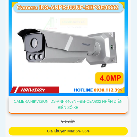
CAMERA HIKVISION IDS-ANPR403NF-BI/POE/0832 NHẬN DIỆN
BIỂN SỐ XE
Giá Bán:
Giá Khuyến Mại: 5%-35%