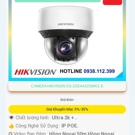
CAMERA HIKVISION DS-2DE4A425IWG1-E
Giá Bán:
Giá Khuyến Mại: 5%-35%
👁 Chất lượng hình :
Ultra 2k + .
👍 Công Nghệ Sử Dụng :
IP POE.
✪ Video Ban Đêm :
Hồng Ngoại 50m Hồng Ngoại