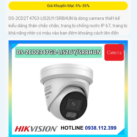
Giá Khuyến Mại: 5%-35%
DS-2CD2T47G3-LIS2UY/SRBHUN là dòng camera thiết kế
kiểu dáng thân chắc chắn, trang bị chống nước IP 67, trang bị
khả năng nhìn có màu vào ban đêm khoảng cách lên đến
60m, phát hiện chuyển động và phân biệt được người và
phương tiện, ống kính 4