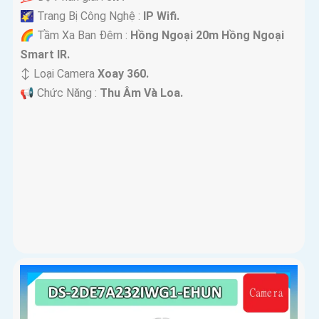
🌠 Trang Bị Công Nghệ :
IP Wifi.
🌈 Tầm Xa Ban Đêm :
Hồng Ngoại 20m Hồng Ngoại
Smart IR.
↕️ Loại Camera
Xoay 360.
️📢 Chức Năng :
Thu Âm Và Loa.