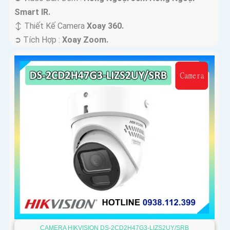
Smart IR.
↕️ Thiết Kế Camera
Xoay 360.
️➲ Tích Hợp :
Xoay Zoom.
CAMERA HIKVISION DS-2CD2H47G3-LIZS2UY/SRB