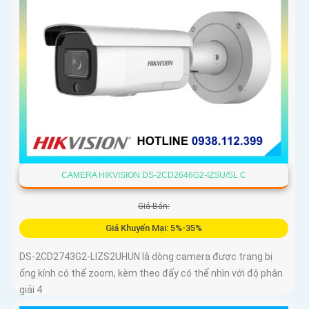
CAMERA HIKVISION DS-2CD2646G2-IZSU/SL C
Giá Bán:
Giá Khuyến Mại: 5%-35%
DS-2CD2743G2-LIZS2UHUN là dòng camera được trang bị
ống kính có thể zoom, kèm theo đấy có thể nhìn với độ phân
giải 4