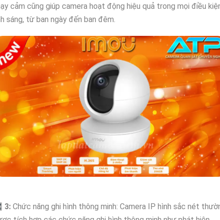
ạy cảm cũng giúp camera hoạt động hiệu quả trong mọi điều kiệ
h sáng, từ ban ngày đến ban đêm.

3:
Chức năng ghi hình thông minh: Camera IP hình sắc nét thườ
ợc tích hợp các chức năng ghi hình thông minh như phát hiện