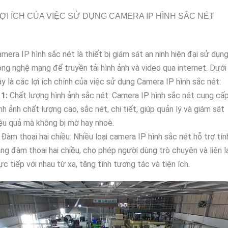
ỢI ÍCH CỦA VIỆC SỬ DỤNG CAMERA IP HÌNH SẮC NÉT
mera IP hình sắc nét là thiết bị giám sát an ninh hiện đại sử dụn
ng nghệ mạng để truyền tải hình ảnh và video qua internet. Dưới
y là các lợi ích chính của việc sử dụng Camera IP hình sắc nét:
⤃
1:
Chất lượng hình ảnh sắc nét: Camera IP hình sắc nét cung cấ
nh ảnh chất lượng cao, sắc nét, chi tiết, giúp quản lý và giám sát
ệu quả mà không bị mờ hay nhoè.
Đàm thoại hai chiều: Nhiều loại camera IP hình sắc nét hỗ trợ tín
ng đàm thoại hai chiều, cho phép người dùng trò chuyện và liên l
ực tiếp với nhau từ xa, tăng tính tương tác và tiện ích.