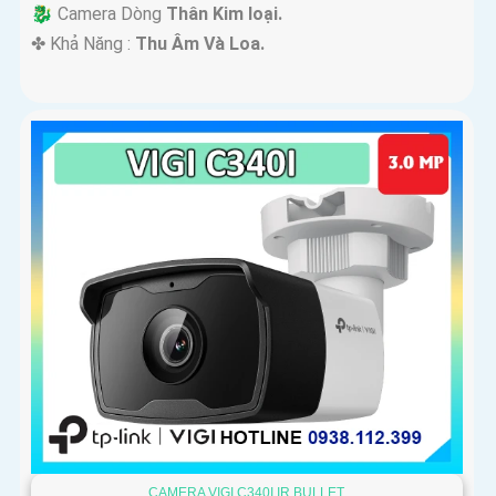
🐉️ Camera Dòng
Thân Kim loại.
️✤ Khả Năng :
Thu Âm Và Loa.
CAMERA VIGI C340I IR BULLET