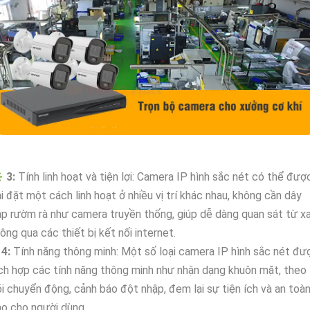
️
3:
Tính linh hoạt và tiện lợi: Camera IP hình sắc nét có thể đượ
i đặt một cách linh hoạt ở nhiều vị trí khác nhau, không cần dây
p rườm rà như camera truyền thống, giúp dễ dàng quan sát từ x
ông qua các thiết bị kết nối internet.
✱
4:
Tính năng thông minh: Một số loại camera IP hình sắc nét đư
ch hợp các tính năng thông minh như nhận dạng khuôn mặt, theo
i chuyển động, cảnh báo đột nhập, đem lại sự tiện ích và an toà
o cho người dùng.