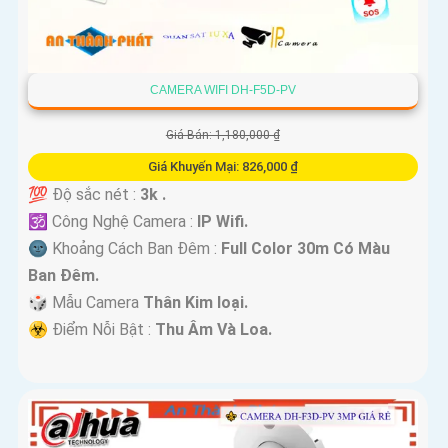
CAMERA WIFI DH-F5D-PV
Giá Bán: 1,180,000 ₫
Giá Khuyến Mại: 826,000 ₫
💯 Độ sắc nét :
3k .
🕉️ Công Nghệ Camera :
IP Wifi.
🌚 Khoảng Cách Ban Đêm :
Full Color 30m Có Màu
Ban Ðêm.
🎲 Mẫu Camera
Thân Kim loại.
️☣️ Điểm Nỗi Bật :
Thu Âm Và Loa.