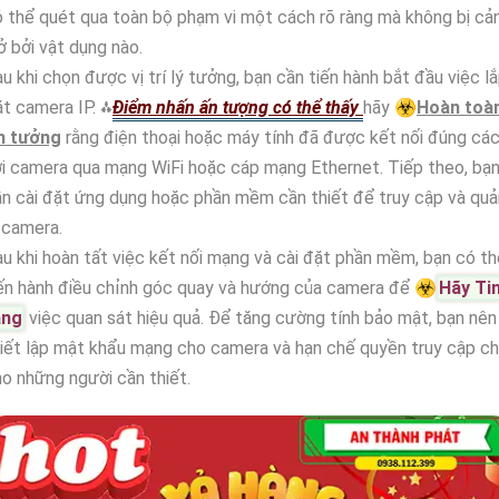
 thể quét qua toàn bộ phạm vi một cách rõ ràng mà không bị cả
ở bởi vật dụng nào.
u khi chọn được vị trí lý tưởng, bạn cần tiến hành bắt đầu việc l
t camera IP. ⁂
Điểm nhấn ấn tượng có thể thấy
hãy ☣️
Hoàn toà
in tưởng
rằng điện thoại hoặc máy tính đã được kết nối đúng cá
i camera qua mạng WiFi hoặc cáp mạng Ethernet. Tiếp theo, bạ
n cài đặt ứng dụng hoặc phần mềm cần thiết để truy cập và quả
 camera.
u khi hoàn tất việc kết nối mạng và cài đặt phần mềm, bạn có th
ến hành điều chỉnh góc quay và hướng của camera để ☣️
Hãy Ti
ằng
việc quan sát hiệu quả. Để tăng cường tính bảo mật, bạn nên
iết lập mật khẩu mạng cho camera và hạn chế quyền truy cập ch
o những người cần thiết.