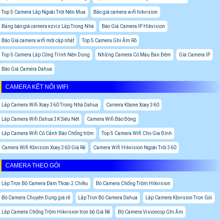
Top 5 Camera Lắp Ngoài Trời Nên Mua
Báo giá camera wifi hikvision
Bảng báo giá camera ezviz Lắp Trong Nhà
Báo Giá Camera IP Hikvision
Báo Giá camera wifi mới cập nhật
Top 5 Camera Ghi Âm Rõ
Top 5 Camera Lắp Công Trình Nên Dùng
Những Camera Có Màu Ban Đêm
Gía Camera IP
Báo Giá Camera Dahua
CAMERA KẾT NỐI WIFI
Lắp Camera Wifi Xoay 360 Trong Nhà Dahua
Camera Kbone Xoay 360
Lắp Camera Wifi Dahua 3K Siêu Nét
Camera Wifi Báo Động
Lắp Camera Wifi Có Cảnh Báo Chống trộm
Top 5 Camera Wifi Cho Gia Đình
Camera Wifi Kbvision Xoay 360 Giá Rẻ
Camera Wifi Hikvision Ngoài Trời 360
CAMERA THEO GÓI
Lắp Trọn Bộ Camera Đàm Thoại 2 Chiều
Bô Camera Chống Trộm Hikvision
Bộ Camera Chuyên Dụng giá rẻ
Lắp Trọn Bộ Camera Dahua
Lắp Camera Kbvision Trọn Gói
Lắp Camera Chống Trộm Hikvision trọn bộ Giá Rẻ
Bộ Camera Visioncop Ghi Âm