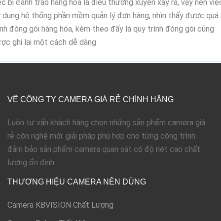
ệc bị đánh tráo hàng hóa là điều thường xuyên xảy ra, vậy nên việ
 dụng hệ thống phần mềm quản lý đơn hàng, nhìn thấy được quá
ình đóng gói hàng hóa, kèm theo đấy là quy trình đóng gói cũng
ợc ghi lại một cách dễ dàng
VỀ CÔNG TY CAMERA GIÁ RẺ CHÍNH HÃNG
Luôn tư vấn khách hàng chọn những sản phẩm camera giá
rẻ côn nghệ mới. giải pháp phù hợp cho từng công trình.
đảm bảo sản phẩm camera quan sát có độ nét cao chất
lượng ổn định.
THƯƠNG HIỆU CAMERA NÊN DÙNG
Camera KBVISION Chất Lượng