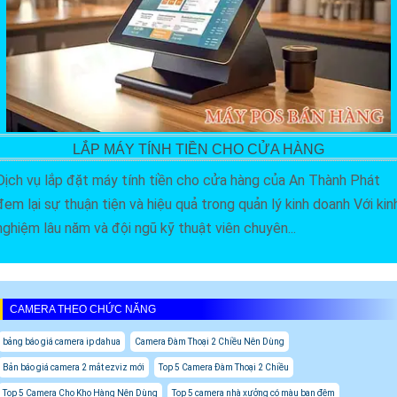
LẮP MÁY TÍNH TIỀN CHO CỬA HÀNG
Dịch vụ lắp đặt máy tính tiền cho cửa hàng của An Thành Phát
đem lại sự thuận tiện và hiệu quả trong quản lý kinh doanh Với kin
nghiệm lâu năm và đội ngũ kỹ thuật viên chuyên...
CAMERA THEO CHỨC NĂNG
bảng báo giá camera ip dahua
Camera Đàm Thoại 2 Chiều Nên Dùng
Bản báo giá camera 2 mắt ezviz mới
Top 5 Camera Đàm Thoại 2 Chiều
Top 5 Camera Cho Kho Hàng Nên Dùng
Top 5 camera nhà xưởng có màu ban đêm