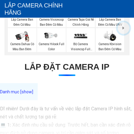
LẮP CAMERA CHÍNH
HÃNG
Camera Visioncop
Lắp Camera Ban
Lắp Camera Ban
Camera Tapo Giá Rẻ
Ban Đêm Có Màu
Đêm Có Màu UNV
Đêm Có Màu
Chính Hãng
Bộ Camera
Camera Dahua Có
Camera Hilook Full
Camera Kbvision
Visioncop Full
Màu Ban Đêm
Color
Ban Đêm Có Màu
Color
LẮP ĐẶT CAMERA IP
Dĩ nhiên! Dưới đây là tư vấn về việc lắp đặt Camera IP hình sắt,
nét và chất lượng tại giá rẻ:
💻
1:
Xác định nhu cầu sử dụng: Trước hết, bạn cần xác định rõ
mục đích sử dụng camera, vị trí cần giám sát và số lượng