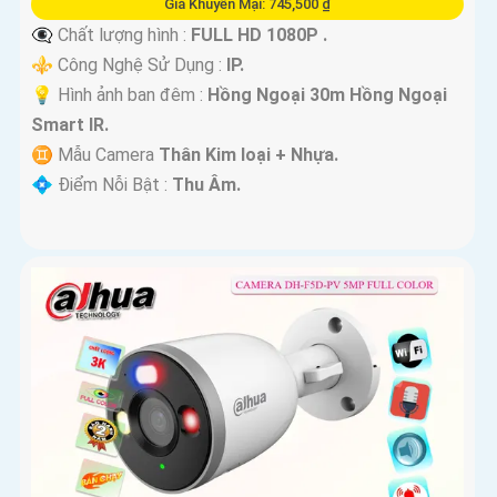
Giá Khuyến Mại: 745,500 ₫
👁️‍🗨 Chất lượng hình :
FULL HD 1080P .
⚜️ Công Nghệ Sử Dụng :
IP.
💡 Hình ảnh ban đêm :
Hồng Ngoại 30m Hồng Ngoại
Smart IR.
♊ Mẫu Camera
Thân Kim loại + Nhựa.
️💠 Điểm Nỗi Bật :
Thu Âm.