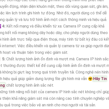
uyển động, nhận diện khuôn mặt, theo dõi vùng quan sát, ghi âm,
ặc lên lịch trình ghi hình tự động. Nhờ đó, người dùng có thể dễ
ng quản lý và lưu trữ hình ảnh một cách thông minh và hiệu quả.

4:
Kết nối mạng và điều khiển từ xa: Camera IP cung cấp khả
ng kết nối mạng không dây hoặc dây, cho phép người dùng theo
i hình ảnh trực tiếp qua điện thoại, máy tính từ bất kỳ đâu có kế
i internet. Việc điều khiển và quản lý camera từ xa giúp người dù
nh hoạt và thuận tiện trong việc giám sát.

5:
Chất lượng hình ảnh ổn định và mượt mà: Camera IP hình sắc
t thường được thiết kế để cung cấp hình ảnh ổn định và mượt 
 không bị giựt lag trong quá trình truyền tải. Công nghệ nén hình
h hiệu quả giúp giảm dung lượng file ghi hình mà vẫn ☣️
Hãy Tin
ằng
chất lượng hình ảnh sắc nét.
ững tính năng nổi bật của camera IP hình sắc nét không chỉ giú
i thiện khả năng giám sát mà còn nâng cao tính chuyên nghiệp v
ệu quả trong việc bảo vệ an ninh cho mọi người và tài sản.