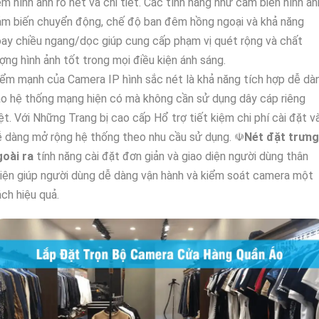
m hình ảnh rõ nét và chi tiết. Các tính năng như cảm biến hình ản
m biến chuyển động, chế độ ban đêm hồng ngoại và khả năng
ay chiều ngang/dọc giúp cung cấp phạm vị quét rộng và chất
ợng hình ảnh tốt trong mọi điều kiện ánh sáng.
ểm mạnh của Camera IP hình sắc nét là khả năng tích hợp dễ dà
o hệ thống mạng hiện có mà không cần sử dụng dây cáp riêng
ệt. Với Những Trang bị cao cấp Hổ trợ tiết kiệm chi phí cài đặt v
 dàng mở rộng hệ thống theo nhu cầu sử dụng. ☫
Nét đặt trưng
goài ra
tính năng cài đặt đơn giản và giao diện người dùng thân
iện giúp người dùng dễ dàng vận hành và kiểm soát camera một
ch hiệu quả.