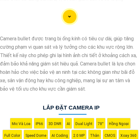
camera cần lắp đặt.
🌗
2:
Chọn loại Camera IP chất lượng: Camera IP cung cấp hình
ảnh sắc nét và chất lượng cao. Đảm bảo chọn camera có độ
phân giải cao để quan sát chi tiết một cách rõ ràng.
Camera bullet được trang bị ống kính có tiêu cự dài, giúp tăng
✤
3:
Xác định vị trí lắp đặt: Đảm bảo chọn vị trí lắp đặt camera
cường phạm vi quan sát và lý tưởng cho các khu vực rộng lớn.
sao cho có thể quan sát được toàn bộ khu vực cần giám sát
Thiết kế này cho phép ghi lại hình ảnh chi tiết ở khoảng cách xa,
một cách hiệu quả nhất.
đảm bảo khả năng giám sát hiệu quả. Camera bullet là lựa chọn
Ω
4:
Chọn hệ thống lưu trữ đám mây hoặc thiết bị lưu trữ nội bộ:
hoàn hảo cho việc bảo vệ an ninh tại các không gian như bãi đỗ
Lựa chọn hệ thống lưu trữ phù hợp để lưu trữ video từ camera
xe, sân vận động hay khu công nghiệp, mang lại sự an tâm và
IP. Đám mây hoặc máy chủ lưu trữ nội bộ đều là sự lựa chọn
bảo vệ tối ưu cho khu vực cần giám sát.
thông minh.
☎
5:
Kiểm tra tính năng và ưu nhược điểm: Trước khi mua
LẮP ĐẶT CAMERA IP
camera IP, hãy kiểm tra kỹ các tính năng như hỗ trợ kết nối
mạng, góc quan sát, khả năng chống nước, ánh sáng yếu, hồng
ngoại, cảnh báo chuyển động… để Tin hơn camera phản ánh
Mic Và Loa
IP66
3D DNR
AI
Dual Light
78°
Hồng Ngoại
đúng nhu cầu sử dụng của bạn.
Full Color
Speed Dome
AI Coding
2.0 MP
Thân
CMOS
Xoay 360