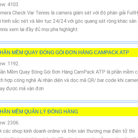
ew: 4103.
mera Check Var Tennis là camera giám sát với độ phân giải Full
i hình sắc nét và liên tục 24/24 với góc quang sát rộng khác sân
nnis xem lại đầy đủ mọi pha highlight
HẦN MỀM QUAY ĐÓNG GÓI ĐƠN HÀNG CAMPACK ATP
ew: 1192.
ần Mềm Quay Đóng Gói Đơn Hàng CamPack ATP là phần mềm c
ch hợp công nghệ Ai nhận diện và dọc mã QR/ bar code khi came
ay được mã vận đơn
HẦN MỀM QUẢN LÝ ĐÓNG HÀNG
ew: 2306.
i các shop kinh doanh online và trên sàn thương mại điện tử thì