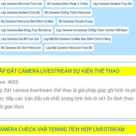
Lắp Camera Kbvision Trọn Gói
Bộ Camera Đàm Thoại 2 Chiều
Lắp Camera Vantech Trọn Bộ
Lắp Camera Vantech Trọn Bộ
Bô Camera Chống Trộm Hikvision
Bộ Camera Hikvision Ban Đêm Có Màu
Bộ Camera Chuyên Dụng
Lắp Camera Báo Động Trọn Bộ Dahua
Lắp Camera Visioncop Chống Trộm Combo Tiết Kiệm
Lắp Camera Giá Rẻ Trọn Gói
Lắp Đặt Bộ Camera Có Màu Ban Đêm Chính Hãng
Bộ Camera Ghi Âm Hikvision
Lắp Đặt Camera Hikvision Trọn Bộ
ẮP ĐẶT CAMERA LIVESTREAM SỰ KIỆN THỂ THAO
ew: 4605.
p đặt camera livestream thể thao là giải pháp giúp ghi hình và p
ực tiếp các trận đấu với chất lượng hình ảnh rõ nét ổn định theo
ời gian thực
AMERA CHECK VAR TENNIS TÍCH HỢP LIVESTREAM