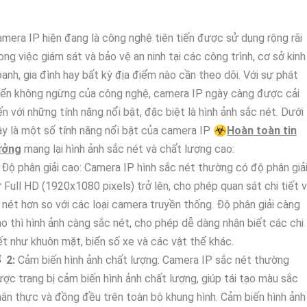
mera IP hiện đang là công nghệ tiên tiến được sử dụng rộng rãi
ong việc giám sát và bảo vệ an ninh tại các công trình, cơ sở kinh
anh, gia đình hay bất kỳ địa điểm nào cần theo dõi. Với sự phát
iển không ngừng của công nghệ, camera IP ngày càng được cải
ến với những tính năng nổi bật, đặc biệt là hình ảnh sắc nét. Dưới
y là một số tính năng nổi bật của camera IP ☣️
Hoàn toàn tin
ưởng
mang lại hình ảnh sắc nét và chất lượng cao:
Độ phân giải cao: Camera IP hình sắc nét thường có độ phân giả
 Full HD (1920x1080 pixels) trở lên, cho phép quan sát chi tiết 
 nét hơn so với các loại camera truyền thống. Độ phân giải càng
o thì hình ảnh càng sắc nét, cho phép dễ dàng nhận biết các chi
ết như khuôn mặt, biển số xe và các vật thể khác.

2:
Cảm biến hình ảnh chất lượng: Camera IP sắc nét thường
ợc trang bị cảm biến hình ảnh chất lượng, giúp tái tạo màu sắc
ân thực và đồng đều trên toàn bộ khung hình. Cảm biến hình ảnh