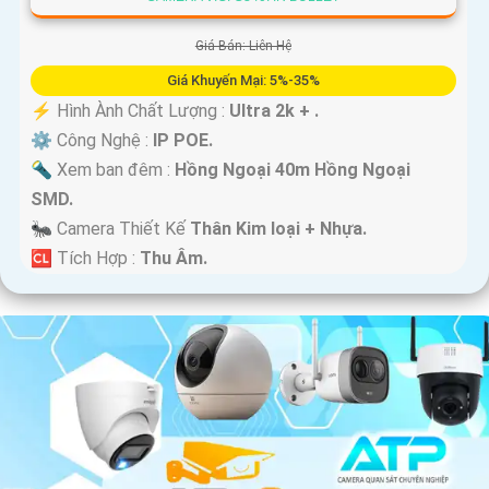
Giá Bán: Liên Hệ
Giá Khuyến Mại: 5%-35%
️⚡ Hình Ành Chất Lượng :
Ultra 2k + .
⚙ Công Nghệ :
IP POE.
🔦 Xem ban đêm :
Hồng Ngoại 40m Hồng Ngoại
SMD.
🐜 Camera Thiết Kế
Thân Kim loại + Nhựa.
️🆑 Tích Hợp :
Thu Âm.