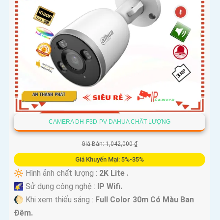
CAMERA DH-F3D-PV DAHUA CHẤT LƯỢNG
Giá Bán: 1,042,000 ₫
Giá Khuyến Mại: 5%-35%
🔆 Hình ảnh chất lượng :
2K Lite .
🌠 Sử dụng công nghệ :
IP Wifi.
🌔 Khi xem thiếu sáng :
Full Color 30m Có Màu Ban
Ðêm.