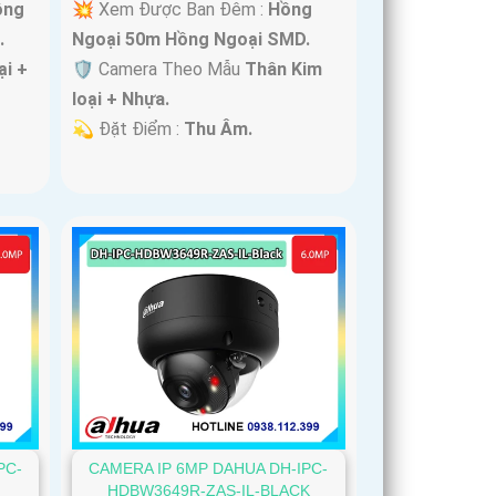
ồng
💥 Xem Được Ban Đêm :
Hồng
.
Ngoại 50m Hồng Ngoại SMD.
ại +
🛡 Camera Theo Mẫu
Thân Kim
loại + Nhựa.
️💫 Đặt Điểm :
Thu Âm.
PC-
CAMERA IP 6MP DAHUA DH-IPC-
HDBW3649R-ZAS-IL-BLACK