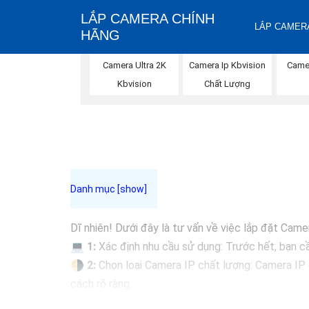
LẮP CAMERA CHÍNH
LẮP CAMERA
HÃNG
Camera Ultra 2K
Camera Ip Kbvision
Came
Kbvision
Chất Lượng
Dĩ nhiên! Dưới đây là tư vấn về việc lắp đặt Camera
💻
1:
Xác định nhu cầu sử dụng: Trước hết, bạn cầ
🌗
2:
Chọn loại Camera IP chất lượng: Camera IP 
cách rõ ràng.
✤
3:
Xác định vị trí lắp đặt: Đảm bảo chọn vị trí 