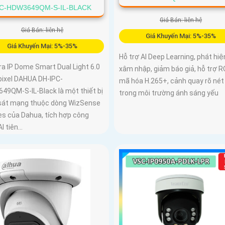
PC-HDW3649QM-S-IL-BLACK
Giá Bán: liên hệ
Giá Bán: liên hệ
Giá Khuyến Mại: 5%-35%
Giá Khuyến Mại: 5%-35%
Hỗ trợ AI Deep Learning, phát hiệ
a IP Dome Smart Dual Light 6.0
xâm nhập, giảm báo giả, hỗ trợ RO
ixel DAHUA DH-IPC-
mã hóa H.265+, cảnh quay rõ nét
49QM-S-IL-Black là một thiết bị
trong môi trường ánh sáng yếu
sát mạng thuộc dòng WizSense
es của Dahua, tích hợp công
I tiên...