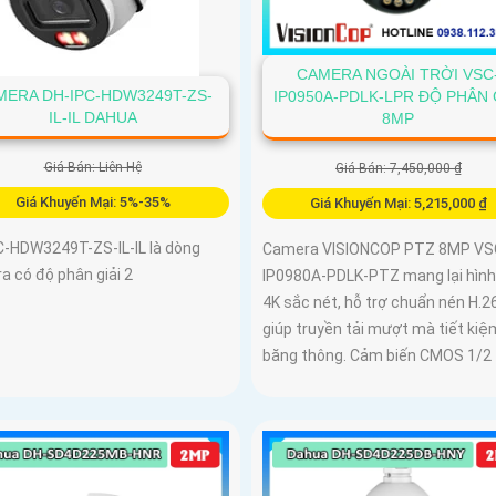
CAMERA NGOÀI TRỜI VSC
MERA DH-IPC-HDW3249T-ZS-
IP0950A-PDLK-LPR ĐỘ PHÂN 
IL-IL DAHUA
8MP
Giá Bán: Liên Hệ
Giá Bán: 7,450,000 ₫
Giá Khuyến Mại: 5%-35%
Giá Khuyến Mại: 5,215,000 ₫
C-HDW3249T-ZS-IL-IL là dòng
Camera VISIONCOP PTZ 8MP VS
a có độ phân giải 2
IP0980A-PDLK-PTZ mang lại hình
4K sắc nét, hỗ trợ chuẩn nén H.2
giúp truyền tải mượt mà tiết kiệ
băng thông. Cảm biến CMOS 1/2