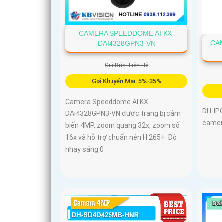
CAMERA SPEEDDOME AI KX-
CA
DAI4328GPN3-VN
Giá Bán: Liên Hệ
Giá Khuyến Mại: 5%-35%
Camera Speeddome AI KX-
DH-IP
DAi4328GPN3-VN được trang bị cảm
camer
biến 4MP, zoom quang 32x, zoom số
16x và hỗ trợ chuẩn nén H.265+. Độ
nhạy sáng 0