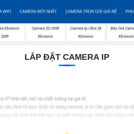
 WIFI
CAMERA MỚI NHẤT
CAMERA TRỌN GÓI GIÁ RẺ
PHỤ
Báo Giá Came
ra Kbvision
Camera 3D DNR
Camera Ip Ultra 3k
Kbvision
2MP
Kbvision
Kbvision
LẮP ĐẶT CAMERA IP
 IP hình sắt, nét và chất lượng tại giá rẻ:
n xác định rõ mục đích sử dụng camera, vị trí cần giám sát và s
cung cấp hình ảnh sắc nét và chất lượng cao. Đảm bảo chọn came
lắp đặt camera sao cho có thể quan sát được toàn bộ khu vực cần