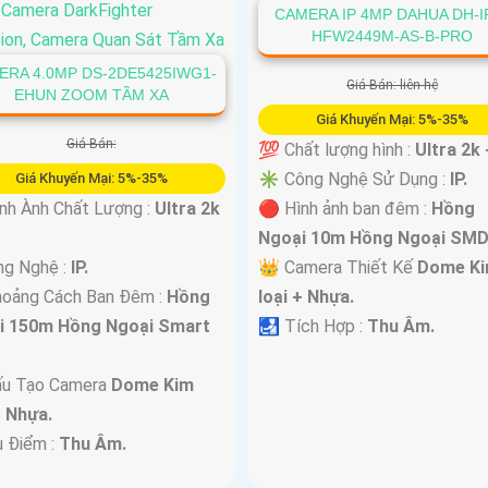
CAMERA IP 4MP DAHUA DH-I
HFW2449M-AS-B-PRO
ERA 4.0MP DS-2DE5425IWG1-
Giá Bán: liên hệ
EHUN ZOOM TẦM XA
Giá Khuyến Mại: 5%-35%
Giá Bán:
💯 Chất lượng hình :
Ultra 2k 
✳️ Công Nghệ Sử Dụng :
IP.
Giá Khuyến Mại: 5%-35%
nh Ành Chất Lượng :
Ultra 2k
🔴 Hình ảnh ban đêm :
Hồng
Ngoại 10m Hồng Ngoại SMD
ng Nghệ :
IP.
👑 Camera Thiết Kế
Dome K
hoảng Cách Ban Đêm :
Hồng
loại + Nhựa.
i 150m Hồng Ngoại Smart
️🛃 Tích Hợp :
Thu Âm.
ấu Tạo Camera
Dome Kim
+ Nhựa.
u Điểm :
Thu Âm.