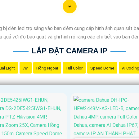
lưu trữ nội bộ: Lựa chọn hệ thống lưu trữ phù hợp để lưu trữ v
khi mua camera IP, hãy kiểm tra kỹ các tính năng như hỗ trợ kết
 bị đèn led trợ sáng vào ban đêm cung cấp hình ảnh quan sát ba
Tin hơn camera phản ánh đúng nhu cầu sử dụng của bạn.
 quả với độ bao quát và ghi hình rõ ràng các chi tiết vào ban đê
hù hợp: Lua chọn nhà cung cấp camera IP uy tín, cam kết chất lư
lựa chọn tốt nhất cho việc lắp đặt Camera IP hình sắt, nét và c
LẮP ĐẶT CAMERA IP
 để được tư vấn chi tiết hơn.
ual Light
78°
Hồng Ngoại
Full Color
Speed Dome
AI Codin