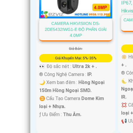
CAM
CAMERA HIKVISIION DS-
2DE5432IWG1-E ĐỘ PHÂN GIẢI
4.0MP
Giá Bán:
🔅 Hì
Giá Khuyến Mại: 5%-35%
+ .
👀 Độ sắc nét :
Ultra 2k + .
®️ Cô
®️ Công Nghệ Camera :
IP.
🌜 K
🌙 Xem ban đêm :
Hồng Ngoại
Ngoạ
150m Hồng Ngoại SMD.
'
IR.
♊ Cấu Tạo Camera
Dome Kim
💢 C
loại + Nhựa.
loại 
️ƒ Ưu Điểm :
Thu Âm.
️📢 Ư