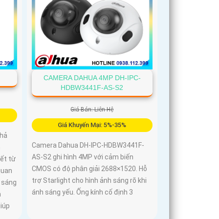
CAMERA DAHUA 4MP DH-IPC-
HDBW3441F-AS-S2
Giá Bán: Liên Hệ
Giá Khuyến Mại: 5%-35%
hả
Camera Dahua DH-IPC-HDBW3441F-
m
AS-S2 ghi hình 4MP với cảm biến
ết từ
CMOS có độ phân giải 2688×1520. Hỗ
quan
trợ Starlight cho hình ảnh sáng rõ khi
h sáng
ánh sáng yếu. Ống kính cố định 3
n
iúp