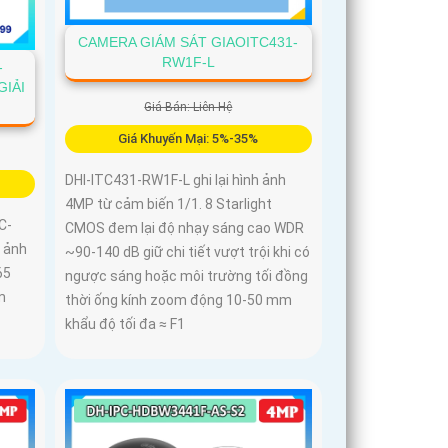
CAMERA GIÁM SÁT GIAOITC431-
RW1F-L
-
GIẢI
Giá Bán: Liên Hệ
Giá Khuyến Mại: 5%-35%
DHI-ITC431-RW1F-L ghi lại hình ảnh
4MP từ cảm biến 1/1. 8 Starlight
C-
CMOS đem lại độ nhạy sáng cao WDR
 ảnh
~90-140 dB giữ chi tiết vượt trội khi có
65
ngược sáng hoặc môi trường tối đồng
m
thời ống kính zoom động 10-50 mm
khẩu độ tối đa ≈ F1