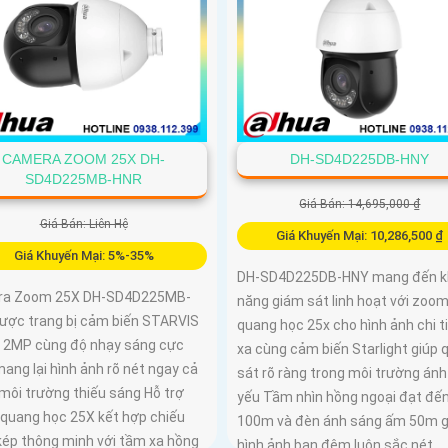
CAMERA ZOOM 25X DH-
DH-SD4D225DB-HNY
SD4D225MB-HNR
Giá Bán: 14,695,000 ₫
Giá Bán: Liên Hệ
Giá Khuyến Mại: 10,286,500 ₫
Giá Khuyến Mại: 5%-35%
DH-SD4D225DB-HNY mang đến k
ra Zoom 25X DH-SD4D225MB-
năng giám sát linh hoạt với zoo
ược trang bị cảm biến STARVIS
quang học 25x cho hình ảnh chi ti
2MP cùng độ nhạy sáng cực
xa cùng cảm biến Starlight giúp 
ang lại hình ảnh rõ nét ngay cả
sát rõ ràng trong môi trường án
môi trường thiếu sáng Hỗ trợ
yếu Tầm nhìn hồng ngoại đạt đế
quang học 25X kết hợp chiếu
100m và đèn ánh sáng ấm 50m g
kép thông minh với tầm xa hồng
hình ảnh ban đêm luôn sắc nét