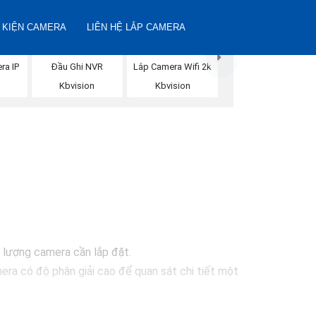
 KIỆN CAMERA
LIÊN HỆ LẮP CAMERA
ra IP
Đầu Ghi NVR
Lắp Camera Wifi 2k
Kbvision
Kbvision
ố lượng camera cần lắp đặt.
ra có độ phân giải cao để quan sát chi tiết một
 giám sát một cách hiệu quả nhất.