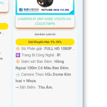
PC-
CAMERA IP 2MP KABE VISION KX-
CD2257MPN
+ .
Giá Bán: Liên hệ
Giá Khuyến Mại: 5%-35%
🔅 Độ Phân giải :
FULL HD 1080P .
.
⚛️ Trang Bị Công Nghệ :
IP.
im
🔅 Giám sát Ban Đêm :
Hồng
Ngoại 100m Có Màu Ban Ðêm.
🌧️ Camera Theo Mẫu
Dome Kim
loại + Nhựa.
️⇝ Đặt Điểm :
Thu Âm.