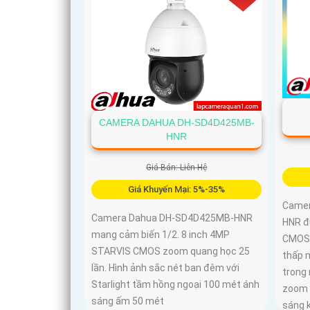
CAMERA DAHUA DH-SD4D425MB-
HNR
Giá Bán: Liên Hệ
Giá Khuyến Mại: 5%-35%
Came
Camera Dahua DH-SD4D425MB-HNR
HNR đ
mang cảm biến 1/2. 8 inch 4MP
CMOS 
STARVIS CMOS zoom quang học 25
thấp m
lần. Hình ảnh sắc nét ban đêm với
trong 
Starlight tầm hồng ngoại 100 mét ánh
zoom 
sáng ấm 50 mét
sáng 