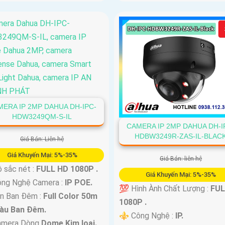
ERA IP 2MP DAHUA DH-IPC-
HDW3249QM-S-IL
CAMERA IP 2MP DAHUA DH-I
HDBW3249R-ZAS-IL-BLAC
Giá Bán: Liên hệ
Giá Khuyến Mại: 5%-35%
Giá Bán: liên hệ
 sắc nét :
FULL HD 1080P .
Giá Khuyến Mại: 5%-35%
ông Nghệ Camera :
IP POE.
💯 Hình Ành Chất Lượng :
FUL
n Ban Đêm :
Full Color 50m
1080P .
àu Ban Ðêm.
⚜️ Công Nghệ :
IP.
mera Dòng
Dome Kim loại.