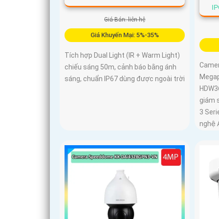
I
Giá Bán: liên hệ
Giá Khuyến Mại: 5%-35%
Tích hợp Dual Light (IR + Warm Light)
Camer
chiếu sáng 50m, cảnh báo bằng ánh
Megap
sáng, chuẩn IP67 dùng được ngoài trời
HDW36
giám 
3 Seri
nghệ A