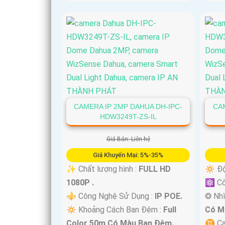
CAMERA IP 2MP DAHUA DH-IPC-
CAM
HDW3249T-ZS-IL
Giá Bán: Liên hệ
Giá Khuyến Mại: 5%-35%
✨ Chất lượng hình :
FULL HD
🔅 Độ
1080P .
⚛️ C
⚜️ Công Nghệ Sử Dụng :
IP POE.
❂ Nhì
🔅 Khoảng Cách Ban Đêm :
Full
Có M
Color 50m Có Màu Ban Ðêm.
♊ Ca