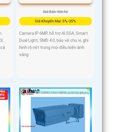
Giá Bán: liên hệ
Giá Khuyến Mại: 5%-35%
n
Camera IP 6MP, hỗ trợ AI SSA, Smart
I,
Dual Light, SMD 4.0, bảo vệ chu vi, ghi
 cả
hình rõ nét trong mọi điều kiện ánh
sáng