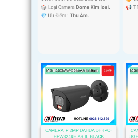
🎲 Loại Camera
Dome Kim loại.
️📢 T
️💎 Ưu Điểm :
Thu Âm.
CAMERA IP 2MP DAHUA DH-IPC-
CA
HFW3249E-AS-IL-BLACK
LIG