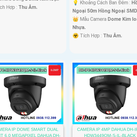
💡 Khoảng Cách Ban Đêm :
H
ích Hợp :
Thu Âm.
Ngoại 50m Hồng Ngoại SMD
👑 Mẫu Camera
Dome Kim lo
Nhựa.
️☣️ Tích Hợp :
Thu Âm.
MERA IP DOME SMART DUAL
CAMERA IP 4MP DAHUA DH-I
HT 6.0 MEGAPIXEL DAHUA DH-
HDW3449QM-S-IL-BLACK