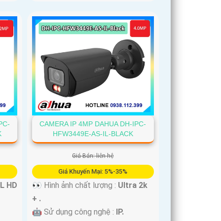
PC-
CAMERA IP 4MP DAHUA DH-IPC-
K
HFW3449E-AS-IL-BLACK
Giá Bán: liên hệ
Giá Khuyến Mại: 5%-35%
L HD
👀 Hình ảnh chất lượng :
Ultra 2k
+ .
🤖️ Sử dụng công nghệ :
IP.