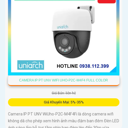
CAMERA IP PT UNV WIFI UHO-P2C-M4F4 FULL COLOR
Giá Bán: liên hệ
Giá Khuyến Mại: 5%-35%
Camera IP PT UNV WiUho-P2C-M4F4Fi là dòng camera wifi
không dâ cho phép xem hình ảnh màu đậm ban đêm Đèn LED
ánh sáng ấm hỗ trợ tầm nhìn ban đêm lên đến 30m vừa