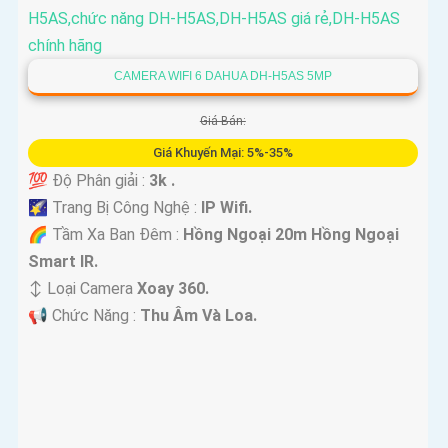
CAMERA WIFI 6 DAHUA DH-H5AS 5MP
Giá Bán:
Giá Khuyến Mại: 5%-35%
💯 Độ Phân giải :
3k .
🌠 Trang Bị Công Nghệ :
IP Wifi.
🌈 Tầm Xa Ban Đêm :
Hồng Ngoại 20m Hồng Ngoại
Smart IR.
↕️ Loại Camera
Xoay 360.
️📢 Chức Năng :
Thu Âm Và Loa.