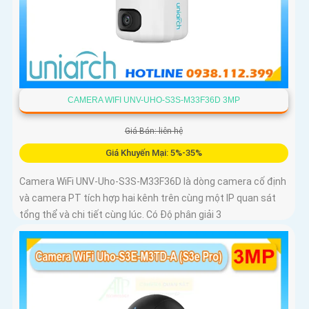
CAMERA WIFI UNV-UHO-S3S-M33F36D 3MP
Giá Bán: liên hệ
Giá Khuyến Mại: 5%-35%
Camera WiFi UNV-Uho-S3S-M33F36D là dòng camera cố định
và camera PT tích hợp hai kênh trên cùng một IP quan sát
tổng thể và chi tiết cùng lúc. Có Độ phân giải 3