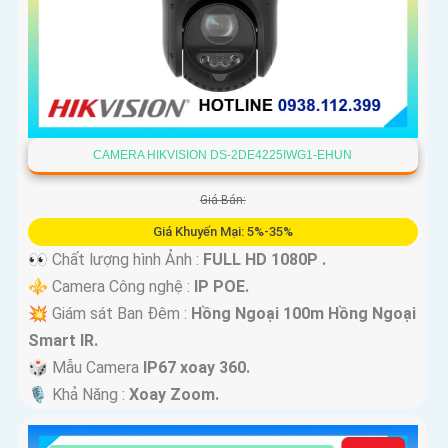
CAMERA HIKVISION DS-2DE4225IWG1-EHUN
Giá Bán:
Giá Khuyến Mại: 5%-35%
👀 Chất lượng hình Ảnh :
FULL HD 1080P .
⚜️ Camera Công nghệ :
IP POE.
💥 Giám sát Ban Đêm :
Hồng Ngoại 100m Hồng Ngoại
Smart IR.
🎲 Mẫu Camera
IP67 xoay 360.
️🎙 Khả Năng :
Xoay Zoom.