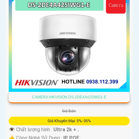
CAMERA HIKVISION DS-2DE4A425IWG1-E
Giá Bán:
Giá Khuyến Mại: 5%-35%
👁 Chất lượng hình :
Ultra 2k + .
👍 Công Nghệ Sử Dụng :
IP POE.