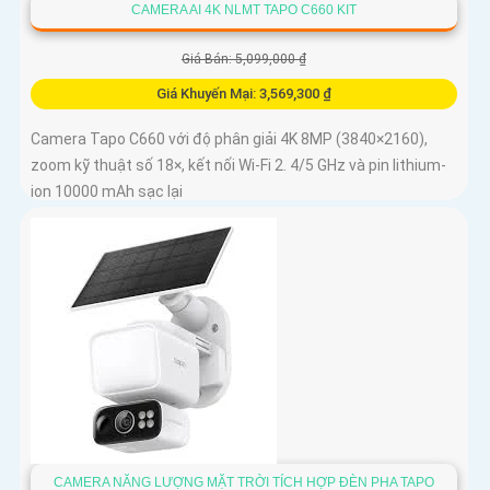
CAMERA AI 4K NLMT TAPO C660 KIT
Giá Bán: 5,099,000 ₫
Giá Khuyến Mại: 3,569,300 ₫
Camera Tapo C660 với độ phân giải 4K 8MP (3840×2160),
zoom kỹ thuật số 18×, kết nối Wi-Fi 2. 4/5 GHz và pin lithium-
ion 10000 mAh sạc lại
CAMERA NĂNG LƯỢNG MẶT TRỜI TÍCH HỢP ĐÈN PHA TAPO