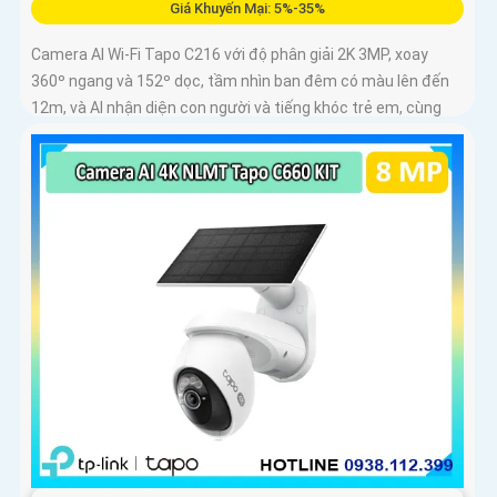
Giá Khuyến Mại: 5%-35%
Camera AI Wi-Fi Tapo C216 với độ phân giải 2K 3MP, xoay
360º ngang và 152º dọc, tầm nhìn ban đêm có màu lên đến
12m, và AI nhận diện con người và tiếng khóc trẻ em, cùng
khả năng theo dõi chuyển động tự động