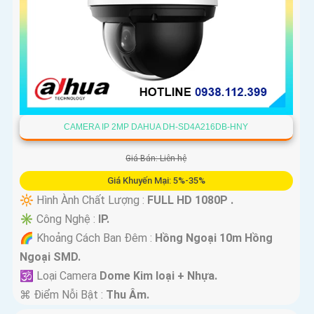
CAMERA IP 2MP DAHUA DH-SD4A216DB-HNY
Giá Bán: Liên hệ
Giá Khuyến Mại: 5%-35%
🔆 Hình Ành Chất Lượng :
FULL HD 1080P .
✳️ Công Nghệ :
IP.
🌈 Khoảng Cách Ban Đêm :
Hồng Ngoại 10m Hồng
Ngoại SMD.
🕉️ Loại Camera
Dome Kim loại + Nhựa.
️⌘ Điểm Nỗi Bật :
Thu Âm.