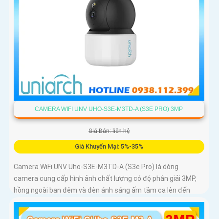
CAMERA WIFI UNV UHO-S3E-M3TD-A (S3E PRO) 3MP
Giá Bán: liên hệ
Giá Khuyến Mại: 5%-35%
Camera WiFi UNV Uho-S3E-M3TD-A (S3e Pro) là dòng
camera cung cấp hình ảnh chất lượng có độ phân giải 3MP,
hồng ngoài ban đêm và đèn ánh sáng ấm tầm ca lên đến
10m