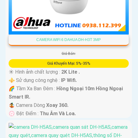
CAMERA WIFI 6 DAHUA DH-H3T 3MP
Giá Bán:
Giá Khuyến Mại: 5%-35%
☀️ Hình ảnh chất lượng :
2K Lite .
⚜️ Sử dụng công nghệ :
IP Wifi.
🌈 Tầm Xa Ban Đêm :
Hồng Ngoại 10m Hồng Ngoại
Smart IR.
🤹 Camera Dòng
Xoay 360.
️💮 Đặt Điểm :
Thu Âm Và Loa.