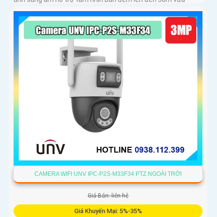
chiếu sáng vừa cảnh báo với độ phân giải 4
CAMERA WIFI UNV IPC-P2S-M33F34 PTZ NGOÀI TRỜI
Giá Bán: liên hệ
Giá Khuyến Mại: 5%-35%