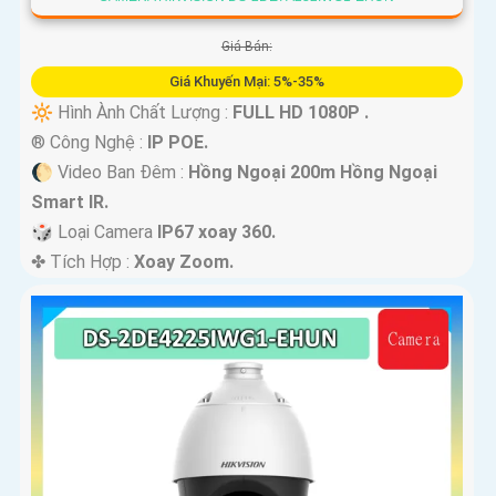
Giá Bán:
Giá Khuyến Mại: 5%-35%
🔆 Hình Ành Chất Lượng :
FULL HD 1080P .
®️ Công Nghệ :
IP POE.
🌔 Video Ban Đêm :
Hồng Ngoại 200m Hồng Ngoại
Smart IR.
🎲 Loại Camera
IP67 xoay 360.
️✤ Tích Hợp :
Xoay Zoom.