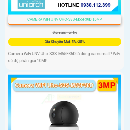
CAMERA WIFI UNV UHO-S3S-M55F36D 10MP
Giá Bán: liên hệ
Giá Khuyến Mại: 5%-35%
Camera WiFi UNV Uho-S3S-M55F36D là dòng camerea IP WiFi
có độ phân giải 10MP