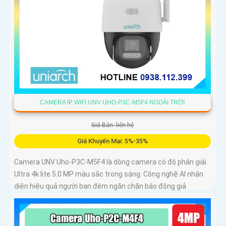
CAMERA IP WIFI UNV UHO-P3C-M5F4 NGOÀI TRỜI
Giá Bán: liên hệ
Giá Khuyến Mại: 5%-35%
Camera UNV Uho-P3C-M5F4 là dòng camera có độ phân giải
Ultra 4k lite 5.0 MP màu sắc trong sáng. Công nghệ AI nhận
diện hiệu quả người ban đêm ngăn chặn báo động giả