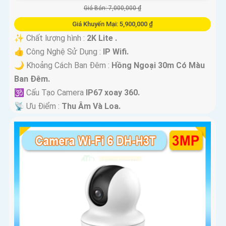
Giá Bán: 7,000,000 ₫
Giá Khuyến Mại: 5,900,000 ₫
✨ Chất lượng hình :
2K Lite .
👍 Công Nghệ Sử Dụng :
IP Wifi.
🌙 Khoảng Cách Ban Đêm :
Hồng Ngoại 30m Có Màu
Ban Ðêm.
🕉️ Cấu Tạo Camera
IP67 xoay 360.
️📡 Ưu Điểm :
Thu Âm Và Loa.