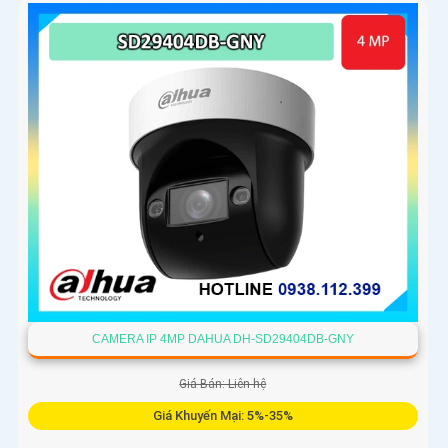
CAMERA IP 4MP DAHUA DH-SD29404DB-GNY
Giá Bán: Liên hệ
Giá Khuyến Mại: 5%-35%