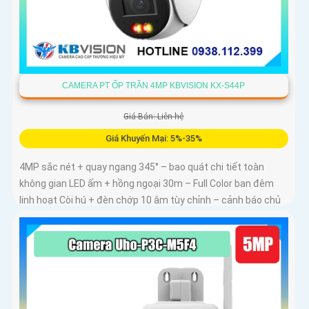
CAMERA PT ỐP TRẦN 4MP KBVISION KX-S44P
Giá Bán: Liên hệ
Giá Khuyến Mại: 5%-35%
4MP sắc nét + quay ngang 345° – bao quát chi tiết toàn
không gian LED ấm + hồng ngoại 30m – Full Color ban đêm
linh hoạt Còi hú + đèn chớp 10 âm tùy chỉnh – cảnh báo chủ
động tức thì