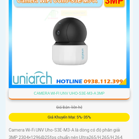
CAMERA WI-FI UNV UHO-S3E-M3-A 3MP
Giá Bán: liên hệ
Giá Khuyến Mại: 5%-35%
Camera Wi-Fi UNV Uho-S3E-M3-A là dòng có độ phân giải
3MP 2304×1296@25fps chuẩn nén Ultra265/H.265/H.264.