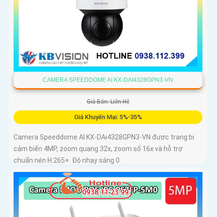
CAMERA SPEEDDOME AI KX-DAI4328GPN3-VN
Giá Bán: Liên Hệ
Giá Khuyến Mại: 5%-35%
Camera Speeddome AI KX-DAi4328GPN3-VN được trang bị
cảm biến 4MP, zoom quang 32x, zoom số 16x và hỗ trợ
chuẩn nén H.265+. Độ nhạy sáng 0