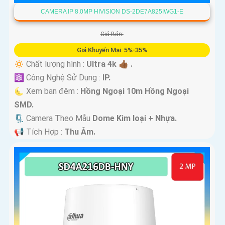
CAMERA IP 8.0MP HIVISION DS-2DE7A825IWG1-E
Giá Bán:
Giá Khuyến Mại: 5%-35%
🔅 Chất lượng hình :
Ultra 4k 👍🏾 .
⚛️ Công Nghệ Sử Dụng :
IP.
🌜 Xem ban đêm :
Hồng Ngoại 10m Hồng Ngoại
SMD.
🗜️ Camera Theo Mẫu
Dome Kim loại + Nhựa.
️📢 Tích Hợp :
Thu Âm.