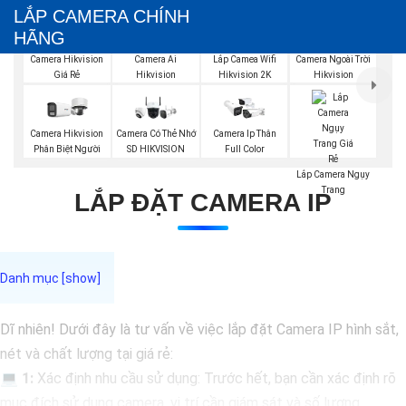
LẮP CAMERA CHÍNH
HÃNG
Camera Hikvision
Camera Ai
Lắp Camea Wifi
Camera Ngoài Trời
Giá Rẻ
Hikvision
Hikvision 2K
Hikvision
Camera Hikvision
Camera Có Thẻ Nhớ
Camera Ip Thân
Phân Biệt Người
SD HIKVISION
Full Color
Lắp Camera Ngụy
Trang
LẮP ĐẶT CAMERA IP
Dĩ nhiên! Dưới đây là tư vấn về việc lắp đặt Camera IP hình sắt,
nét và chất lượng tại giá rẻ:
💻
1:
Xác định nhu cầu sử dụng: Trước hết, bạn cần xác định rõ
mục đích sử dụng camera, vị trí cần giám sát và số lượng