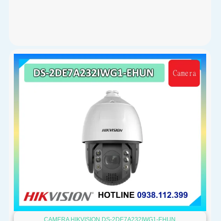
CAMERA HIKVISION DS-2DE7A232IWG1-EHUN