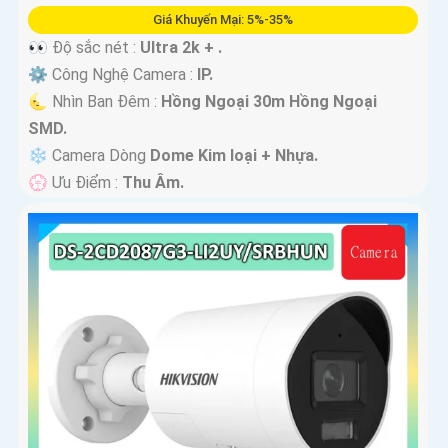
Giá Khuyến Mại: 5%-35%
👀 Độ sắc nét :
Ultra 2k + .
⚙ Công Nghệ Camera :
IP.
🌜 Nhìn Ban Đêm :
Hồng Ngoại 30m Hồng Ngoại
SMD.
❄ Camera Dòng
Dome Kim loại + Nhựa.
️💮 Ưu Điểm :
Thu Âm.