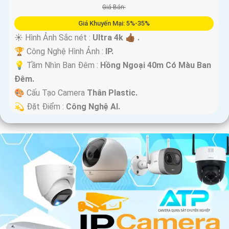
Giá Bán:
Giá Khuyến Mại: 5%-35%
☀️ Hình Ảnh Sắc nét :
Ultra 4k 👍🏾 .
🏆 Công Nghệ Hình Ảnh :
IP.
💡 Tầm Nhìn Ban Đêm :
Hồng Ngoại 40m Có Màu Ban
Ðêm.
🎨 Cấu Tạo Camera
Thân Plastic.
️💫 Đặt Điểm :
Công Nghệ AI.