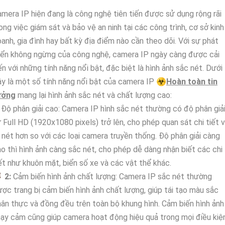
mera IP hiện đang là công nghệ tiên tiến được sử dụng rộng rãi
ong việc giám sát và bảo vệ an ninh tại các công trình, cơ sở kinh
anh, gia đình hay bất kỳ địa điểm nào cần theo dõi. Với sự phát
iển không ngừng của công nghệ, camera IP ngày càng được cải
ến với những tính năng nổi bật, đặc biệt là hình ảnh sắc nét. Dưới
y là một số tính năng nổi bật của camera IP ☣️
Hoàn toàn tin
ưởng
mang lại hình ảnh sắc nét và chất lượng cao:
Độ phân giải cao: Camera IP hình sắc nét thường có độ phân giả
 Full HD (1920x1080 pixels) trở lên, cho phép quan sát chi tiết 
 nét hơn so với các loại camera truyền thống. Độ phân giải càng
o thì hình ảnh càng sắc nét, cho phép dễ dàng nhận biết các chi
ết như khuôn mặt, biển số xe và các vật thể khác.

2:
Cảm biến hình ảnh chất lượng: Camera IP sắc nét thường
ợc trang bị cảm biến hình ảnh chất lượng, giúp tái tạo màu sắc
ân thực và đồng đều trên toàn bộ khung hình. Cảm biến hình ảnh
ạy cảm cũng giúp camera hoạt động hiệu quả trong mọi điều kiệ