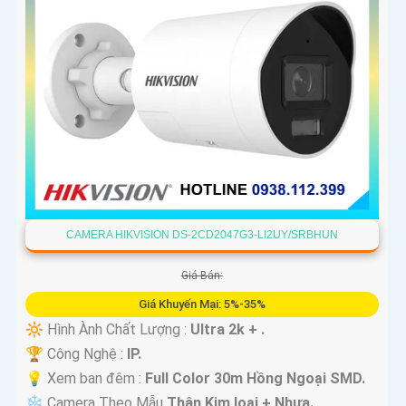
CAMERA HIKVISION DS-2CD2047G3-LI2UY/SRBHUN
Giá Bán:
Giá Khuyến Mại: 5%-35%
🔆 Hình Ành Chất Lượng :
Ultra 2k + .
🏆 Công Nghệ :
IP.
💡 Xem ban đêm :
Full Color 30m Hồng Ngoại SMD.
❄ Camera Theo Mẫu
Thân Kim loại + Nhựa.