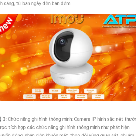
h sáng, từ ban ngày đến ban đêm.

3:
Chức năng ghi hình thông minh: Camera IP hình sắc nét thườ
ợc tích hợp các chức năng ghi hình thông minh như phát hiện
uyển động, nhận diện khuôn mặt, theo dõi vùng quan sát, ghi âm,