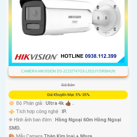
CAMERA HIKVISION DS-2CD2T47G3-LIS2UY/SRBHUN
Giá Bán:
Giá Khuyến Mại: 5%-35%
🔅 Độ Phân giải :
Ultra 4k 👍🏾 .
⚜️ Tích hợp công nghệ :
IP.
❈ Hình ảnh ban đêm :
Hồng Ngoại 60m Hồng Ngoại
SMD.
🎨 Mẫu Camera
Thân Kim loại + Nhựa.