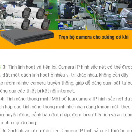
️
3:
Tính linh hoạt và tiện lợi: Camera IP hình sắc nét có thể đượ
i đặt một cách linh hoạt ở nhiều vị trí khác nhau, không cần dây
p rườm rà như camera truyền thống, giúp dễ dàng quan sát từ x
ông qua các thiết bị kết nối internet.
✱
4:
Tính năng thông minh: Một số loại camera IP hình sắc nét đư
ch hợp các tính năng thông minh như nhận dạng khuôn mặt, theo
i chuyển động, cảnh báo đột nhập, đem lại sự tiện ích và an toà
o cho người dùng.

5:
Ghi hình và lưu trữ dữ liệu: Camera IP hình sắc nét thường có