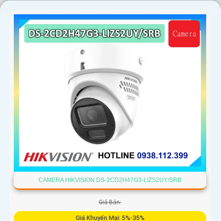
〘
6:
Lựa chọn nhà cung cấp uy tín và giá thành phù hợp: Lua
chọn nhà cung cấp camera IP uy tín, cam kết chất lượng sản
phẩm và dịch vụ hậu mãi tốt.
Mong rằng những thông tin trên sẽ giúp bạn có sự lựa chọn tốt
nhất cho việc lắp đặt Camera IP hình sắt, nét và chất lượng với
giá rẻ. Nếu bạn cần thêm thông tin hoặc có bất kỳ câu hỏi nào
khác, vui lòng cho biết để được tư vấn chi tiết hơn.
CAMERA HIKVISION DS-2CD2H47G3-LIZS2UY/SRB
Giá Bán:
'
Giá Khuyến Mại: 5%-35%