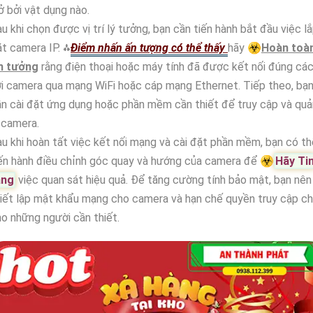
ở bởi vật dụng nào.
u khi chọn được vị trí lý tưởng, bạn cần tiến hành bắt đầu việc l
t camera IP. ⁂
Điểm nhấn ấn tượng có thể thấy
hãy ☣️
Hoàn toà
in tưởng
rằng điện thoại hoặc máy tính đã được kết nối đúng cá
i camera qua mạng WiFi hoặc cáp mạng Ethernet. Tiếp theo, bạ
n cài đặt ứng dụng hoặc phần mềm cần thiết để truy cập và quả
 camera.
u khi hoàn tất việc kết nối mạng và cài đặt phần mềm, bạn có th
ến hành điều chỉnh góc quay và hướng của camera để ☣️
Hãy Ti
ằng
việc quan sát hiệu quả. Để tăng cường tính bảo mật, bạn nên
iết lập mật khẩu mạng cho camera và hạn chế quyền truy cập ch
o những người cần thiết.