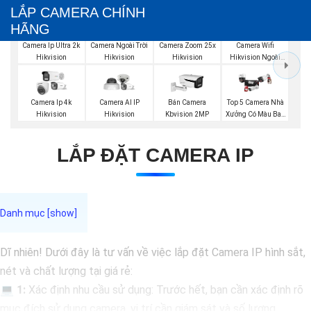
LẮP CAMERA CHÍNH
HÃNG
Camera Wifi
Camera Ip Ultra 2k
Camera Ngoài Trời
Camera Zoom 25x
Hikvision Ngoài
Hikvision
Hikvision
Hikvision
Trời
Top 5 Camera Nhà
Camera Ip 4k
Camera AI IP
Bán Camera
Xưởng Có Màu Ban
Hikvision
Hikvision
Kbvision 2MP
Đêm
LẮP ĐẶT CAMERA IP
Dĩ nhiên! Dưới đây là tư vấn về việc lắp đặt Camera IP hình sắt,
nét và chất lượng tại giá rẻ:
💻
1:
Xác định nhu cầu sử dụng: Trước hết, bạn cần xác định rõ
mục đích sử dụng camera, vị trí cần giám sát và số lượng