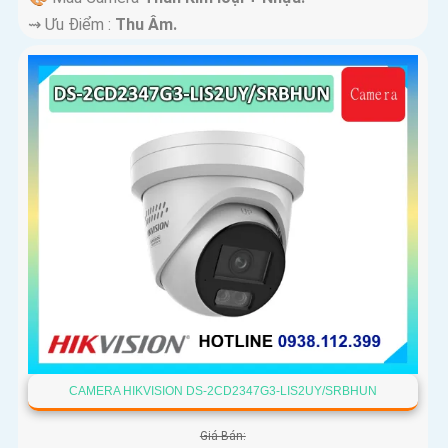
️⇝ Ưu Điểm :
Thu Âm.
CAMERA HIKVISION DS-2CD2347G3-LIS2UY/SRBHUN
Giá Bán: