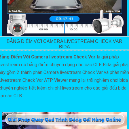
BẢNG ĐIỂM VỚI CAMERA LIVESTREAM CHECK VAR
BIDA
Bảng Điểm Với Camera livestream Check Var
là giải pháp
livestream có bảng điểm chuyên dụng cho các CLB Bida giải phá
này gồm 2 thành phần Camera livestream Check Var và phần mề
Livestream Check Var ATP Viewer mang lại trãi nghiệm chơi bida
chuyên nghiệp tiết kiệm chi phí livestream cho các giải đấu bida
tại các CLB