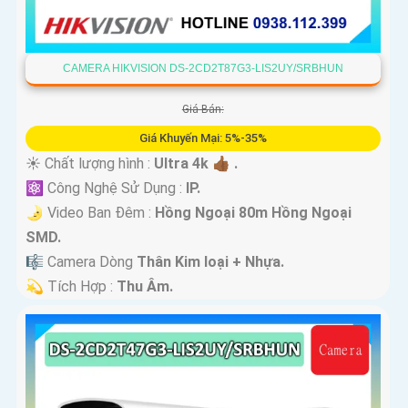
CAMERA HIKVISION DS-2CD2T87G3-LIS2UY/SRBHUN
Giá Bán:
Giá Khuyến Mại: 5%-35%
☀️ Chất lượng hình :
Ultra 4k 👍🏾 .
⚛️ Công Nghệ Sử Dụng :
IP.
🌛 Video Ban Đêm :
Hồng Ngoại 80m Hồng Ngoại
SMD.
🎼️ Camera Dòng
Thân Kim loại + Nhựa.
️💫 Tích Hợp :
Thu Âm.