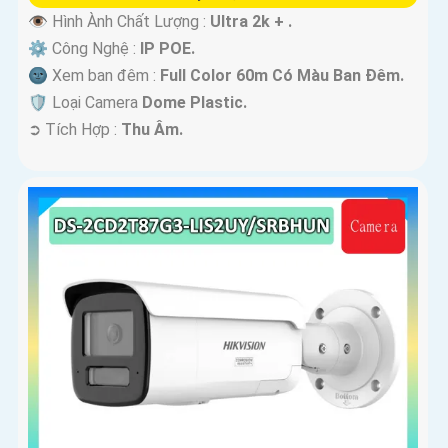
👁 Hình Ành Chất Lượng :
Ultra 2k + .
⚙ Công Nghệ :
IP POE.
🌚 Xem ban đêm :
Full Color 60m Có Màu Ban Ðêm.
🛡 Loại Camera
Dome Plastic.
️➲ Tích Hợp :
Thu Âm.