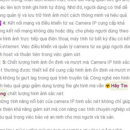
ặc lên lịch trình ghi hình tự động. Nhờ đó, người dùng có thể dễ
ng quản lý và lưu trữ hình ảnh một cách thông minh và hiệu quả.

4:
Kết nối mạng và điều khiển từ xa: Camera IP cung cấp khả
ng kết nối mạng không dây hoặc dây, cho phép người dùng theo
i hình ảnh trực tiếp qua điện thoại, máy tính từ bất kỳ đâu có kế
i internet. Việc điều khiển và quản lý camera từ xa giúp người dù
nh hoạt và thuận tiện trong việc giám sát.

5:
Chất lượng hình ảnh ổn định và mượt mà: Camera IP hình sắc
t thường được thiết kế để cung cấp hình ảnh ổn định và mượt 
 không bị giựt lag trong quá trình truyền tải. Công nghệ nén hình
h hiệu quả giúp giảm dung lượng file ghi hình mà vẫn ☣️
Hãy Tin
ằng
chất lượng hình ảnh sắc nét.
ững tính năng nổi bật của camera IP hình sắc nét không chỉ giú
i thiện khả năng giám sát mà còn nâng cao tính chuyên nghiệp v
ệu quả trong việc bảo vệ an ninh cho mọi người và tài sản.