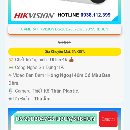
CAMERA HIKVISION DS-2CD2087G3-LI2UY/SRBHUN
Giá Bán:
Giá Khuyến Mại: 5%-35%
🔅 Chất lượng hình :
Ultra 4k 👍🏾 .
✳️ Công Nghệ Sử Dụng :
IP.
❈ Video Ban Đêm :
Hồng Ngoại 40m Có Màu Ban
Ðêm.
🗜️ Camera Thiết Kế
Thân Plastic.
️♚ Ưu Điểm :
Thu Âm.