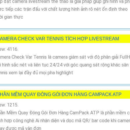
p đặt camera livestream thể thao là giải pháp giúp ghi hình và p
ực tiếp các trận đấu với chất lượng hình ảnh rõ nét ổn định theo
ời gian thực
AMERA CHECK VAR TENNIS TÍCH HỢP LIVESTREAM
ew: 4116.
mera Check Var Tennis là camera giám sát với độ phân giải Full
i hình sắc nét và liên tục 24/24 với góc quang sát rộng khác sân
nnis xem lại đầy đủ mọi pha highlight
HẦN MỀM QUAY ĐÓNG GÓI ĐƠN HÀNG CAMPACK ATP
ew: 1215.
ần Mềm Quay Đóng Gói Đơn Hàng CamPack ATP là phần mềm c
ch hợp công nghệ Ai nhận diện và dọc mã QR/ bar code khi came
ay được mã vận đơn