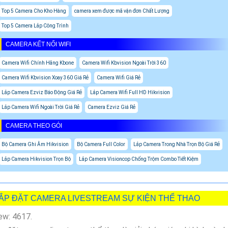
Top 5 Camera Cho Kho Hàng
camera xem được mã vận đơn Chất Lượng
Top 5 Camera Lắp Công Trình
CAMERA KẾT NỐI WIFI
Camera Wifi Chính Hãng Kbone
Camera Wifi Kbvision Ngoài Trời 360
Camera Wifi Kbvision Xoay 360 Giá Rẻ
Camera Wifi Giá Rẻ
Lắp Camera Ezviz Báo Động Giá Rẻ
Lắp Camera Wifi Full HD Hikvision
Lắp Camera Wifi Ngoài Trời Giá Rẻ
Camera Ezviz Giá Rẻ
CAMERA THEO GÓI
Bộ Camera Ghi Âm Hikvision
Bộ Camera Full Color
Lắp Camera Trong Nhà Trọn Bộ Giá Rẻ
Lắp Camera Hikvision Trọn Bộ
Lắp Camera Visioncop Chống Trộm Combo Tiết Kiệm
ẮP ĐẶT CAMERA LIVESTREAM SỰ KIỆN THỂ THAO
ew: 4617.