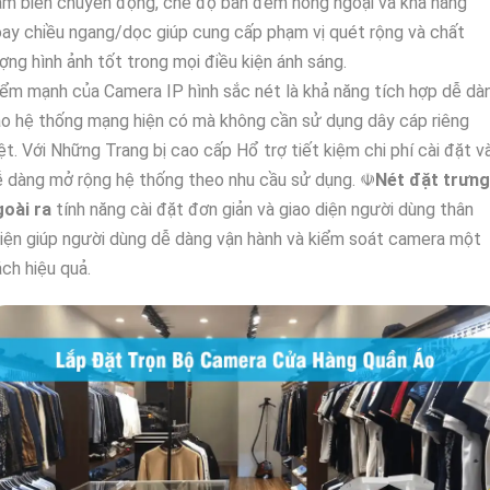
m biến chuyển động, chế độ ban đêm hồng ngoại và khả năng
ay chiều ngang/dọc giúp cung cấp phạm vị quét rộng và chất
ợng hình ảnh tốt trong mọi điều kiện ánh sáng.
ểm mạnh của Camera IP hình sắc nét là khả năng tích hợp dễ dà
o hệ thống mạng hiện có mà không cần sử dụng dây cáp riêng
ệt. Với Những Trang bị cao cấp Hổ trợ tiết kiệm chi phí cài đặt v
 dàng mở rộng hệ thống theo nhu cầu sử dụng. ☫
Nét đặt trưng
goài ra
tính năng cài đặt đơn giản và giao diện người dùng thân
iện giúp người dùng dễ dàng vận hành và kiểm soát camera một
ch hiệu quả.