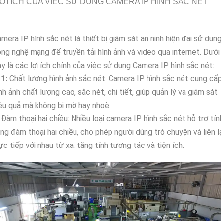
ỢI ÍCH CỦA VIỆC SỬ DỤNG CAMERA IP HÌNH SẮC NÉT
mera IP hình sắc nét là thiết bị giám sát an ninh hiện đại sử dụn
ng nghệ mạng để truyền tải hình ảnh và video qua internet. Dưới
y là các lợi ích chính của việc sử dụng Camera IP hình sắc nét:
⤃
1:
Chất lượng hình ảnh sắc nét: Camera IP hình sắc nét cung cấ
nh ảnh chất lượng cao, sắc nét, chi tiết, giúp quản lý và giám sát
ệu quả mà không bị mờ hay nhoè.
Đàm thoại hai chiều: Nhiều loại camera IP hình sắc nét hỗ trợ tín
ng đàm thoại hai chiều, cho phép người dùng trò chuyện và liên l
ực tiếp với nhau từ xa, tăng tính tương tác và tiện ích.