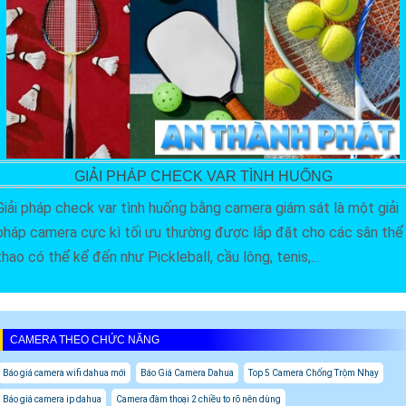
GIẢI PHÁP CHECK VAR TÌNH HUỐNG
Giải pháp check var tình huống bằng camera giám sát là một giải
pháp camera cực kì tối ưu thường được lắp đặt cho các sân thể
thao có thể kể đến như Pickleball, cầu lông, tenis,...
CAMERA THEO CHỨC NĂNG
Báo giá camera wifi dahua mới
Báo Giá Camera Dahua
Top 5 Camera Chống Trộm Nhạy
Báo giá camera ip dahua
Camera đàm thoại 2 chiều to rõ nên dùng