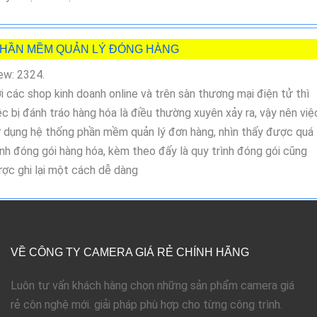
HẦN MỀM QUẢN LÝ ĐÓNG HÀNG
ew: 2324.
i các shop kinh doanh online và trên sàn thương mại điện tử thì
ệc bị đánh tráo hàng hóa là điều thường xuyên xảy ra, vậy nên việ
 dụng hệ thống phần mềm quản lý đơn hàng, nhìn thấy được quá
ình đóng gói hàng hóa, kèm theo đấy là quy trình đóng gói cũng
ợc ghi lại một cách dễ dàng
VỀ CÔNG TY CAMERA GIÁ RẺ CHÍNH HÃNG
Luôn tư vấn khách hàng chọn những sản phẩm camera giá
rẻ côn nghệ mới. giải pháp phù hợp cho từng công trình.