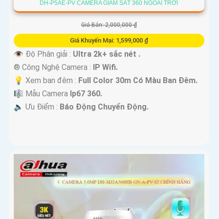
DH-P5AE-PV CAMERA GIÁM SÁT 360 NGOÀI TRỜI
Giá Bán: 2,000,000 ₫
Giá Khuyến Mại: 1,599,000 ₫
👁 Độ Phân giải :
Ultra 2k+ sắc nét .
®️ Công Nghệ Camera :
IP Wifi.
💡 Xem ban đêm :
Full Color 30m Có Màu Ban Ðêm.
🎼️ Mẫu Camera
Ip67 360.
️🔈 Ưu Điểm :
Báo Động Chuyển Động.