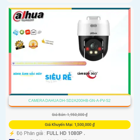
CAMERA DAHUA DH-SD2A200HB-GN-A-PV-S2
Giá Bán: 1,950,000 ₫
Giá Khuyến Mại: 1,500,000 ₫
️⚡ Độ Phân giải :
FULL HD 1080P .