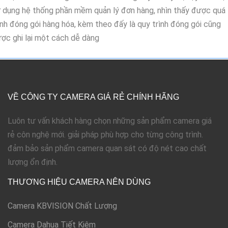
 dụng hệ thống phần mềm quản lý đơn hàng, nhìn thấy được quá
ình đóng gói hàng hóa, kèm theo đấy là quy trình đóng gói cũng
ợc ghi lại một cách dễ dàng
VỀ CÔNG TY CAMERA GIÁ RẺ CHÍNH HÃNG
Luôn tư vấn khách hàng chọn những sản phẩm camera giá
rẻ côn nghệ mới. giải pháp phù hợp cho từng công trình.
đảm bảo sản phẩm camera quan sát có độ nét cao chất
lượng ổn định.
THƯƠNG HIỆU CAMERA NÊN DÙNG
Camera KBVISION Chất Lượng
Camera Dahua Tiết Kiệm