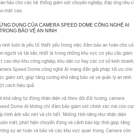
àn hảo cho các hệ thống giám sát chuyên nghiệp, đáp ứng nhu 
ảo mật cao.
ỨNG DỤNG CỦA CAMERA SPEED DOME CÔNG NGHỆ AI
TRONG BẢO VỆ AN NINH
 ninh luôn là yếu tố thiết yếu trong việc đảm bảo an toàn cho cả
n người và tài sản, nhất là trong những khu vực có yêu cầu giám
t cao như khu công nghiệp, khu dân cư hay các cơ sở kinh doanh
amera Speed Dome công nghệ AI mang đến giải pháp tối ưu cho
ệc giám sát, giúp tăng cường khả năng bảo vệ và quản lý an ninh
t cách hiệu quả.
i khả năng tự động nhận diện và theo dõi đối tượng, camera
peed Dome AI không chỉ đảm bảo giám sát chính xác mà còn cu
p hình ảnh sắc nét và chi tiết. Những tính năng như nhận diện
uôn mặt, phát hiện chuyển động và cảnh báo kịp thời giúp tăng
ờng sự an toàn và bảo vệ các khu vực quan trọng. Camera còn