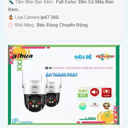
🔦 Tầm Nhìn Ban Đêm :
Full Color 30m Có Màu Ban
Ðêm.
🤹 Loại Camera
Ip67 360.
️💮 Khả Năng :
Báo Động Chuyển Động.