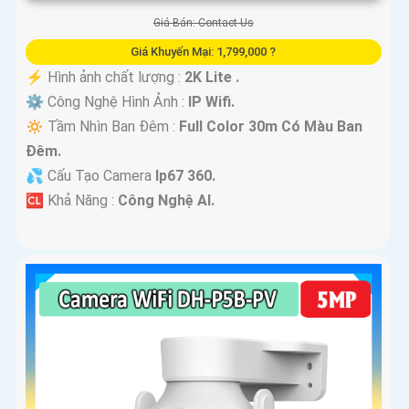
Giá Bán: Contact Us
Giá Khuyến Mại: 1,799,000 ?
️⚡ Hình ảnh chất lượng :
2K Lite .
⚙ Công Nghệ Hình Ảnh :
IP Wifi.
🔅 Tầm Nhìn Ban Đêm :
Full Color 30m Có Màu Ban
Ðêm.
💦 Cấu Tạo Camera
Ip67 360.
️🆑 Khả Năng :
Công Nghệ AI.