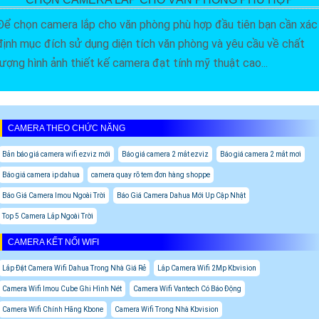
Để chọn camera lắp cho văn phòng phù hợp đầu tiên bạn cần xác
định mục đích sử dụng diện tích văn phòng và yêu cầu về chất
lượng hình ảnh thiết kế camera đạt tính mỹ thuật cao...
CAMERA THEO CHỨC NĂNG
Bản báo giá camera wifi ezviz mới
Báo giá camera 2 mắt ezviz
Báo giá camera 2 mắt mơi
Báo giá camera ip dahua
camera quay rõ tem đơn hàng shoppe
Báo Giá Camera Imou Ngoài Trời
Báo Giá Camera Dahua Mới Up Cập Nhật
Top 5 Camera Lắp Ngoài Trời
CAMERA KẾT NỐI WIFI
Lắp Đặt Camera Wifi Dahua Trong Nhà Giá Rẻ
Lắp Camera Wifi 2Mp Kbvision
Camera Wifi Imou Cube Ghi Hình Nét
Camera Wifi Vantech Có Báo Động
Camera Wifi Chính Hãng Kbone
Camera Wifi Trong Nhà Kbvision