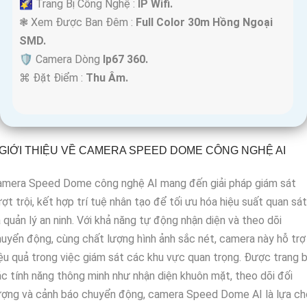
🌠 Trang Bị Công Nghệ :
IP Wifi.
❃ Xem Được Ban Đêm :
Full Color 30m Hồng Ngoại
SMD.
🛡 Camera Dòng
Ip67 360.
️⌘ Đặt Điểm :
Thu Âm.
GIỚI THIỆU VỀ CAMERA SPEED DOME CÔNG NGHỆ AI
amera Speed Dome công nghệ AI mang đến giải pháp giám sát
ợt trội, kết hợp trí tuệ nhân tạo để tối ưu hóa hiệu suất quan sát
 quản lý an ninh. Với khả năng tự động nhận diện và theo dõi
uyển động, cùng chất lượng hình ảnh sắc nét, camera này hỗ trợ
ệu quả trong việc giám sát các khu vực quan trọng. Được trang b
c tính năng thông minh như nhận diện khuôn mặt, theo dõi đối
ượng và cảnh báo chuyển động, camera Speed Dome AI là lựa ch