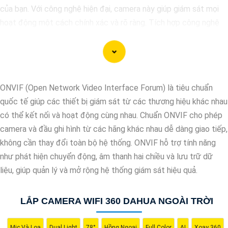
của bạn. Với công nghệ hiện đại, camera này giúp giám sát mọi
hoạt động một cách chính xác và rõ ràng. Tích hợp công nghệ
AI, camera này có khả năng nhận diện và phân biệt đối tượng,
giúp tăng cường hiệu quả giám sát và bảo vệ.
Hãy chọn Camera Speed Dome Công Nghệ AI để
nâng cao an
toàn
an toàn cho gia đình, doanh nghiệp của bạn và hãy đầu tư
ONVIF (Open Network Video Interface Forum) là tiêu chuẩn
vào một giải pháp an ninh đáng tin cậy.
quốc tế giúp các thiết bị giám sát từ các thương hiệu khác nhau
có thể kết nối và hoạt động cùng nhau. Chuẩn ONVIF cho phép
camera và đầu ghi hình từ các hãng khác nhau dễ dàng giao tiếp,
không cần thay đổi toàn bộ hệ thống. ONVIF hỗ trợ tính năng
như phát hiện chuyển động, âm thanh hai chiều và lưu trữ dữ
liệu, giúp quản lý và mở rộng hệ thống giám sát hiệu quả.
LẮP CAMERA WIFI 360 DAHUA NGOÀI TRỜI
'
Mic Và Loa
Dual Light
78°
Hồng Ngoại
Full Color
AI
Xoay 360