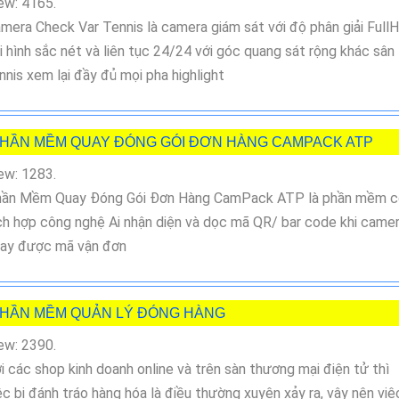
ew: 4165.
mera Check Var Tennis là camera giám sát với độ phân giải Full
i hình sắc nét và liên tục 24/24 với góc quang sát rộng khác sân
nnis xem lại đầy đủ mọi pha highlight
HẦN MỀM QUAY ĐÓNG GÓI ĐƠN HÀNG CAMPACK ATP
ew: 1283.
ần Mềm Quay Đóng Gói Đơn Hàng CamPack ATP là phần mềm c
ch hợp công nghệ Ai nhận diện và dọc mã QR/ bar code khi came
ay được mã vận đơn
HẦN MỀM QUẢN LÝ ĐÓNG HÀNG
ew: 2390.
i các shop kinh doanh online và trên sàn thương mại điện tử thì
ệc bị đánh tráo hàng hóa là điều thường xuyên xảy ra, vậy nên việ