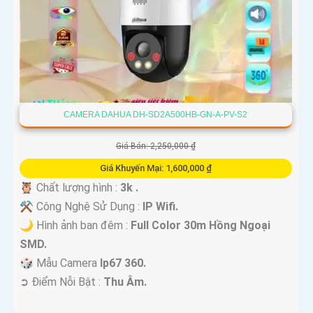
CAMERA DAHUA DH-SD2A500HB-GN-A-PV-S2
Giá Bán: 2,250,000 ₫
Giá Khuyến Mại: 1,600,000 ₫
🦉 Chất lượng hình :
3k .
⚒ Công Nghệ Sử Dụng :
IP Wifi.
🌙 Hình ảnh ban đêm :
Full Color 30m Hồng Ngoại
SMD.
🎲 Mẫu Camera
Ip67 360.
️➲ Điểm Nỗi Bật :
Thu Âm.