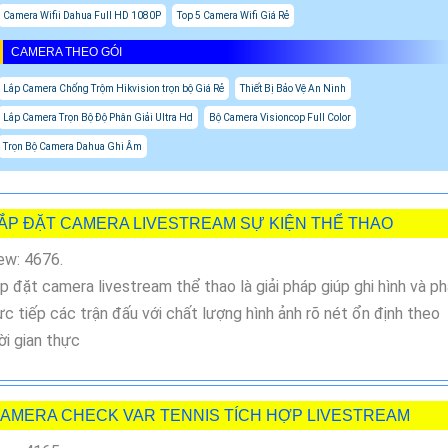
Camera Wifii Dahua Full HD 1080P
Top 5 Camera Wifi Giá Rẻ
CAMERA THEO GÓI
Lắp Camera Chống Trộm Hikvision trọn bộ Giá Rẻ
Thiết Bị Bảo Vệ An Ninh
Lắp Camera Trọn Bộ Độ Phân Giải Ultra Hd
Bộ Camera Visioncop Full Color
Trọn Bộ Camera Dahua Ghi Âm
ẮP ĐẶT CAMERA LIVESTREAM SỰ KIỆN THỂ THAO
ew: 4676.
p đặt camera livestream thể thao là giải pháp giúp ghi hình và p
ực tiếp các trận đấu với chất lượng hình ảnh rõ nét ổn định theo
ời gian thực
AMERA CHECK VAR TENNIS TÍCH HỢP LIVESTREAM