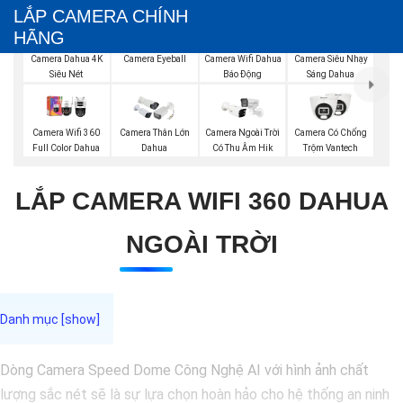
LẮP CAMERA CHÍNH
HÃNG
Camera Dahua 4K
Camera Eyeball
Camera Wifi Dahua
Camera Siêu Nhạy
Siêu Nét
Báo Động
Sáng Dahua
Camera Wifi 360
Camera Thân Lớn
Camera Ngoài Trời
Camera Có Chống
Full Color Dahua
Dahua
Có Thu Âm Hik
Trộm Vantech
LẮP CAMERA WIFI 360 DAHUA
NGOÀI TRỜI
Dòng Camera Speed Dome Công Nghệ AI với hình ảnh chất
lượng sắc nét sẽ là sự lựa chọn hoàn hảo cho hệ thống an ninh