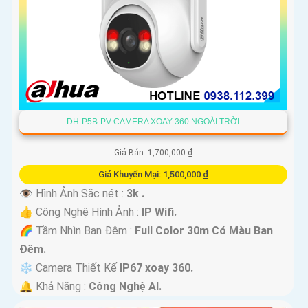
DH-P5B-PV CAMERA XOAY 360 NGOÀI TRỜI
Giá Bán: 1,700,000 ₫
Giá Khuyến Mại: 1,500,000 ₫
👁 Hình Ảnh Sắc nét :
3k .
👍 Công Nghệ Hình Ảnh :
IP Wifi.
🌈 Tầm Nhìn Ban Đêm :
Full Color 30m Có Màu Ban
Ðêm.
❄ Camera Thiết Kế
IP67 xoay 360.
️🔔 Khả Năng :
Công Nghệ AI.