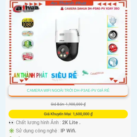
CAMERA WIFI NGOÀI TRỜI DH-P3AE-PV GIÁ RẺ
Giá Bán: 1,900,000 ₫
Giá Khuyến Mại: 1,600,000 ₫
👀 Chất lượng hình Ảnh :
2K Lite .
✳️ Sử dụng công nghệ :
IP Wifi.