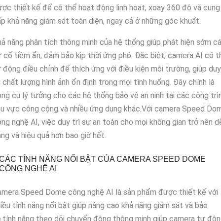
ợc thiết kế để có thể hoạt động linh hoạt, xoay 360 độ và cung
p khả năng giám sát toàn diện, ngay cả ở những góc khuất.
ả năng phân tích thông minh của hệ thống giúp phát hiện sớm c
 cố tiềm ẩn, đảm bảo kịp thời ứng phó. Đặc biệt, camera AI có t
 động điều chỉnh để thích ứng với điều kiện môi trường, giúp duy
ì chất lượng hình ảnh ổn định trong mọi tình huống. Đây chính là
ng cụ lý tưởng cho các hệ thống bảo vệ an ninh tại các công trìn
hu vực công cộng và nhiều ứng dụng khác.Với camera Speed Do
ng nghệ AI, việc duy trì sự an toàn cho mọi không gian trở nên d
ng và hiệu quả hơn bao giờ hết.
CÁC TÍNH NĂNG NỔI BẬT CỦA CAMERA SPEED DOME
CÔNG NGHỆ AI
amera Speed Dome công nghệ AI là sản phẩm được thiết kế với
iều tính năng nổi bật giúp nâng cao khả năng giám sát và bảo
.tính năng theo dõi chuyển động thông minh giúp camera tự độ