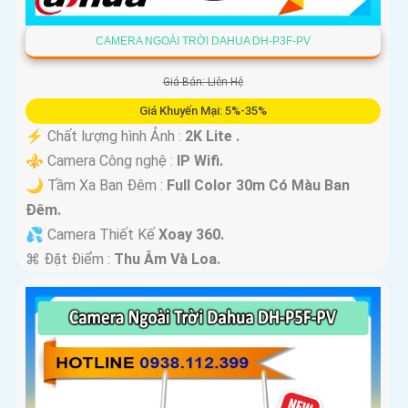
CAMERA NGOÀI TRỜI DAHUA DH-P3F-PV
Giá Bán: Liên Hệ
Giá Khuyến Mại: 5%-35%
️⚡ Chất lượng hình Ảnh :
2K Lite .
⚜️ Camera Công nghệ :
IP Wifi.
🌙 Tầm Xa Ban Đêm :
Full Color 30m Có Màu Ban
Ðêm.
💦 Camera Thiết Kế
Xoay 360.
️⌘ Đặt Điểm :
Thu Âm Và Loa.