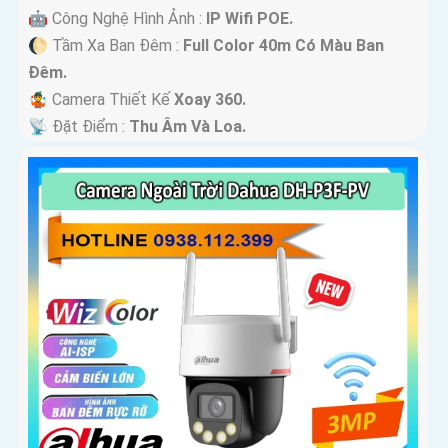
🤖️ Công Nghệ Hình Ảnh :
IP Wifi POE.
🌔 Tầm Xa Ban Đêm :
Full Color 40m Có Màu Ban
Ðêm.
🤹 Camera Thiết Kế
Xoay 360.
️📡 Đặt Điểm :
Thu Âm Và Loa.