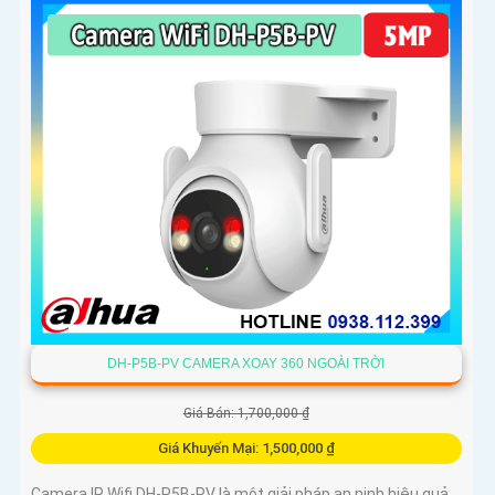
DH-P5B-PV CAMERA XOAY 360 NGOÀI TRỜI
Giá Bán: 1,700,000 ₫
Giá Khuyến Mại: 1,500,000 ₫
Camera IP Wifi DH-P5B-PV là một giải pháp an ninh hiệu quả