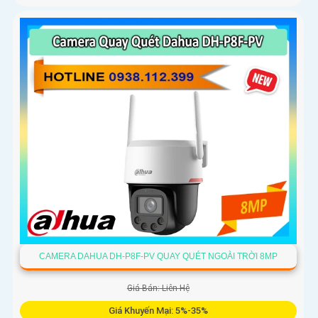
CAMERA DAHUA DH-P8F-PV QUAY QUÉT NGOÀI TRỜI 8MP
Giá Bán: Liên Hệ
Giá Khuyến Mại: 5%-35%