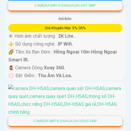
CAMERA WIFI 6 DAHUA DH-H3T 3MP
Giá Bán:
Giá Khuyến Mại: 5%-35%
☀️ Hình ảnh chất lượng :
2K Lite .
⚜️ Sử dụng công nghệ :
IP Wifi.
🌈 Tầm Xa Ban Đêm :
Hồng Ngoại 10m Hồng Ngoại
Smart IR.
🤹 Camera Dòng
Xoay 360.
️💮 Đặt Điểm :
Thu Âm Và Loa.
CAMERA WIFI 6 DAHUA DH-H5AS 5MP