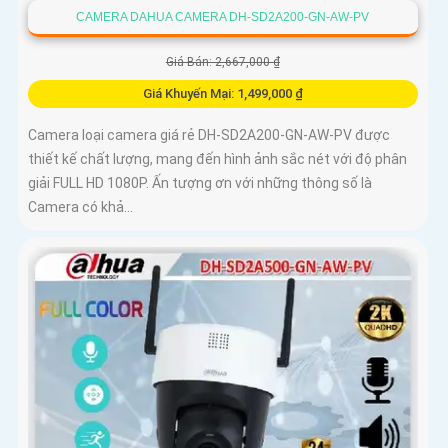
CAMERA DAHUA CAMERA DH-SD2A200-GN-AW-PV
Giá Bán: 2,667,000 ₫
Giá Khuyến Mại: 1,499,000 ₫
Camera loại camera giá rẻ DH-SD2A200-GN-AW-PV được
thiết kế chất lượng, mang đến hình ảnh sắc nét với độ phân
giải FULL HD 1080P. Ấn tượng ơn với những thông số là
Camera có khả...