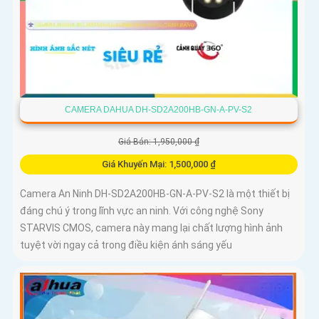
CAMERA DAHUA DH-SD2A200HB-GN-A-PV-S2
Giá Bán: 1,950,000 ₫
Giá Khuyến Mại: 1,500,000 ₫
Camera An Ninh DH-SD2A200HB-GN-A-PV-S2 là một thiết bị
đáng chú ý trong lĩnh vực an ninh. Với công nghệ Sony
STARVIS CMOS, camera này mang lại chất lượng hình ảnh
tuyệt vời ngay cả trong điều kiện ánh sáng yếu