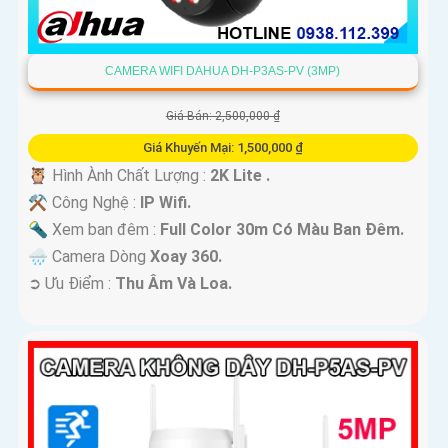
CAMERA WIFI DAHUA DH-P3AS-PV (3MP)
Giá Bán: 2,500,000 ₫
Giá Khuyến Mại: 1,500,000 ₫
🦉 Hình Ành Chất Lượng :
2K Lite .
⚒ Công Nghệ :
IP Wifi.
🔦 Xem ban đêm :
Full Color 30m Có Màu Ban Ðêm.
🌧️ Camera Dòng
Xoay 360.
️➲ Ưu Điểm :
Thu Âm Và Loa.