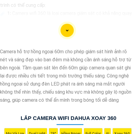
trình có thể cung cấp:
☄️
1:
Camera wifi 360 là loại camera giám sát có khả năng quay
quét 360 độ, cho phép bạn theo dõi mọi góc cạnh trong một
không gian một cách linh hoạt và toàn diện.
🔮 Chức Cao Cấp
2:
Khi lựa chọn Camera wifi 360, bạn cần 🕎
Nhìn đến đến các yếu tố như độ phân giải hình ảnh, khả năng
Camera hỗ trợ hồng ngoại 60m cho phép giám sát hình ảnh rõ
xoay ngang, dọc, chất lượng kết nối wifi, tính năng cảnh báo khi
nét và sáng đẹp vào ban đêm mà không cần ánh sáng hỗ trợ từ
phát hiện chuyển động, đèn hồng ngoại cho đèn ban đêm, và khả
bên ngoài. Tầm quan sát lên đến 60m giúp camera quan sát ghi
năng lưu trữ hình ảnh/video.
lại được nhiều chi tiết trong môi trường thiếu sáng. Công nghệ
👍
3:
Giải pháp lắp đặt Camera wifi 360 phù hợp sẽ phụ thuộc
hồng ngoại sử dụng đèn LED phát ra ánh sáng mà mắt người
vào nhu cầu cụ thể của bạn, ví dụ như giám sát gia đình, văn
không thể nhìn thấy, chiếu sáng khu vực mà không gây lộ nguồn
phòng, cửa hàng, hay nơi công cộng. Bạn cần xác định vị trí lắp
sáng, giúp camera có thể ẩn mình trong bóng tối dễ dàng
đặt, số lượng camera cần thiết, và tính năng mà bạn mong
muốn.
LẮP CAMERA WIFI DAHUA XOAY 360
🤵
4:
Trước khi mua và lắp đặt Camera wifi 360, bạn nên tìm
hiểu kỹ về các sản phẩm có sẵn trên thị trường, đánh giá từ
Mic Và Loa
Dual Light
78°
Hồng Ngoại
Full Color
AI
Xoay 360