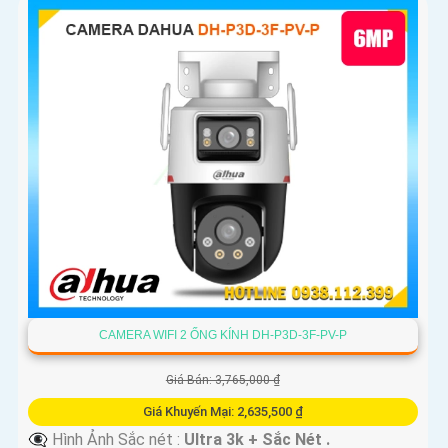
CAMERA WIFI 2 ỐNG KÍNH DH-P3D-3F-PV-P
Giá Bán: 3,765,000 ₫
Giá Khuyến Mại: 2,635,500 ₫
👁️‍🗨 Hình Ảnh Sắc nét :
Ultra 3k + Sắc Nét .