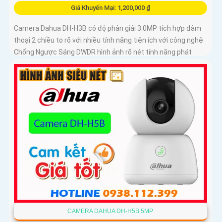
Giá Khuyến Mại: 1,200,000 ₫
Camera Dahua DH-H3B có độ phân giải 3.0MP tích hợp đàm
thoại 2 chiều to rõ với nhiều tính năng tiện ích với công nghệ
Chống Ngược Sáng DWDR hình ảnh rõ nét tính năng phát
hiện chuyển động phân biệt người và chuyển động khác,
Hồng ngoại 10m cho giám sát ban đêm sắc nét dù thiếu ánh
sáng
CAMERA DAHUA DH-H5B 5MP