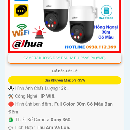
CAMERA KHÔNG DÂY DAHUA DH-P5AS-PV (5MP)
Giá Bán: Liên Hệ
Giá Khuyến Mại: 5%-35%
👁️‍🗨 Hình Ành Chất Lượng :
3k .
⚒ Công Nghệ :
IP Wifi.
🔴 Hình ảnh ban đêm :
Full Color 30m Có Màu Ban
Ðêm.
🐉️ Thiết Kế Camera
Xoay 360.
️ლ Tích Hợp :
Thu Âm Và Loa.