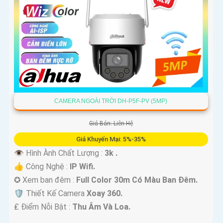
CAMERA NGOÀI TRỜI DH-P5F-PV (5MP)
Giá Bán: Liên Hệ
Giá Khuyến Mại: 5%-35%
👁 Hình Ành Chất Lượng :
3k .
👍 Công Nghệ :
IP Wifi.
✪ Xem ban đêm :
Full Color 30m Có Màu Ban Ðêm.
🛡 Thiết Kế Camera
Xoay 360.
️₤ Điểm Nỗi Bật :
Thu Âm Và Loa.