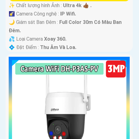
✨ Chất lượng hình Ảnh :
Ultra 4k 👍🏾 .
🌠 Camera Công nghệ :
IP Wifi.
🌙 Giám sát Ban Đêm :
Full Color 30m Có Màu Ban
Ðêm.
💦 Loại Camera
Xoay 360.
️💠 Đặt Điểm :
Thu Âm Và Loa.