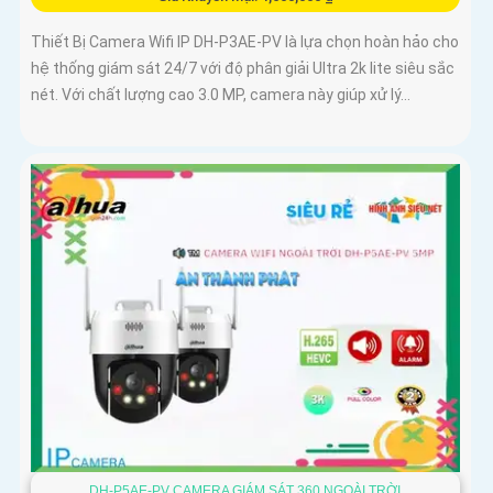
Thiết Bị Camera Wifi IP DH-P3AE-PV là lựa chọn hoàn hảo cho
hệ thống giám sát 24/7 với độ phân giải Ultra 2k lite siêu sắc
nét. Với chất lượng cao 3.0 MP, camera này giúp xử lý...
DH-P5AE-PV CAMERA GIÁM SÁT 360 NGOÀI TRỜI