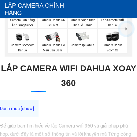
LẮP CAMERA CHÍNH
HÃNG
Lắp Camera Wifi
Camera Cân Bằng
Camera Dahua 4K
Camera Nhận Diện
Dahua
Ánh Sáng Super
Siêu Nét
Biển Số Dahua
Adapt
Camera Speedom
Camera Dahua Có
Camera Ip Dahua
Camera Dahua
Dahua
Màu Ban Đêm
Zoom Xa
LẮP CAMERA WIFI DAHUA XOAY
360
Để giúp bạn tìm hiểu về lắp Camera wifi 360 và giải pháp phù
hợp, dưới đây là một số thông tin và lời khuyên mà Từng công