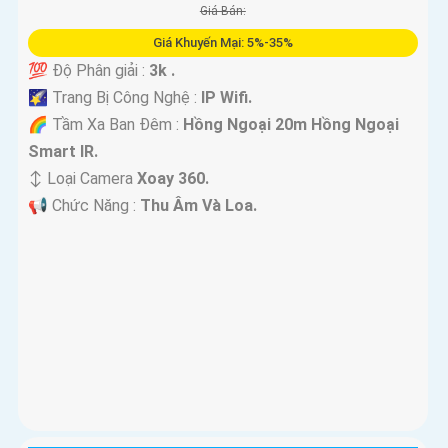
Giá Bán:
Giá Khuyến Mại: 5%-35%
💯 Độ Phân giải :
3k .
🌠 Trang Bị Công Nghệ :
IP Wifi.
🌈 Tầm Xa Ban Đêm :
Hồng Ngoại 20m Hồng Ngoại
Smart IR.
↕️ Loại Camera
Xoay 360.
️📢 Chức Năng :
Thu Âm Và Loa.