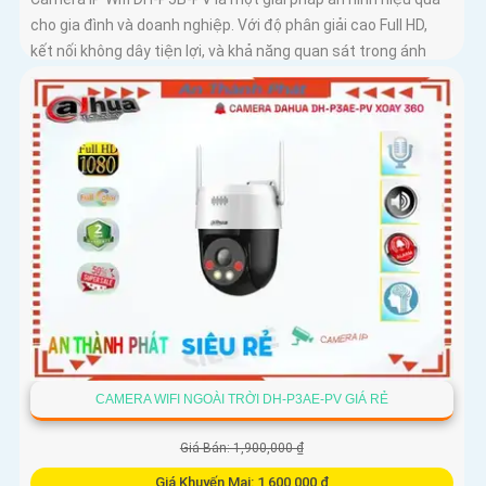
cho gia đình và doanh nghiệp. Với độ phân giải cao Full HD,
kết nối không dây tiện lợi, và khả năng quan sát trong ánh
sáng yếu, camera giúp bạn theo dõi mọi góc cạnh một cách
rõ ràng
CAMERA WIFI NGOÀI TRỜI DH-P3AE-PV GIÁ RẺ
Giá Bán: 1,900,000 ₫
Giá Khuyến Mại: 1,600,000 ₫