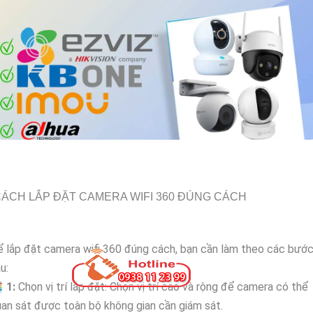
ÁCH LẮP ĐẶT CAMERA WIFI 360 ĐÚNG CÁCH
 lắp đặt camera wifi 360 đúng cách, bạn cần làm theo các bướ
u:

1:
Chọn vị trí lắp đặt: Chọn vị trí cao và rộng để camera có thể
an sát được toàn bộ không gian cần giám sát.