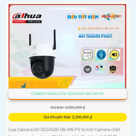
CAMERA DAHUA DH-SD2A500-GN-AW-PV
Giá Bán: 3,055,000 ₫
Giá Khuyến Mại: 2,200,000 ₫
Loại Camera DH-SD2A500-GN-AW-PV là một Camera chất