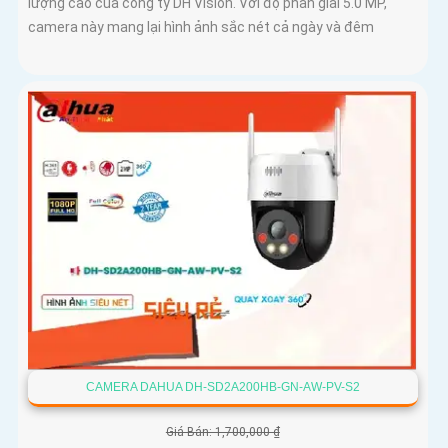
lượng cao của công ty DH Vision. Với độ phân giải 5.0 MP,
camera này mang lại hình ảnh sắc nét cả ngày và đêm
CAMERA DAHUA DH-SD2A200HB-GN-AW-PV-S2
Giá Bán: 1,700,000 ₫