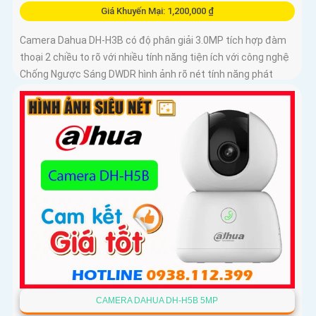
Giá Khuyến Mại: 1,200,000 ₫
Camera Dahua DH-H3B có độ phân giải 3.0MP tích hợp đàm
thoại 2 chiều to rõ với nhiều tính năng tiện ích với công nghệ
Chống Ngược Sáng DWDR hình ảnh rõ nét tính năng phát
hiện chuyển động phân biệt người và chuyển động khác,
Hồng ngoại 10m cho giám sát ban đêm sắc nét dù thiếu ánh
sáng
CAMERA DAHUA DH-H5B 5MP