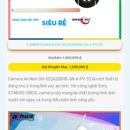
CAMERA DAHUA DH-SD2A200HB-GN-A-PV-S2
Giá Bán: 1,950,000 ₫
Giá Khuyến Mại: 1,500,000 ₫
Camera An Ninh DH-SD2A200HB-GN-A-PV-S2 là một thiết bị
đáng chú ý trong lĩnh vực an ninh. Với công nghệ Sony
STARVIS CMOS, camera này mang lại chất lượng hình ảnh
tuyệt vời ngay cả trong điều kiện ánh sáng yếu