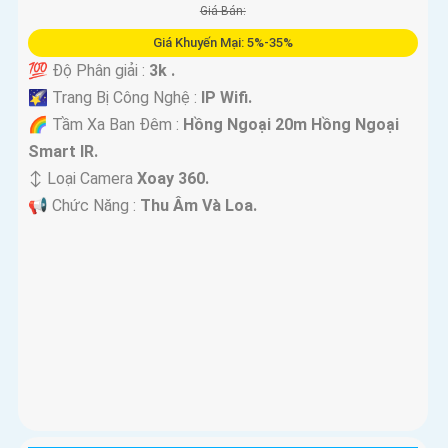
Giá Bán:
Giá Khuyến Mại: 5%-35%
💯 Độ Phân giải :
3k .
🌠 Trang Bị Công Nghệ :
IP Wifi.
🌈 Tầm Xa Ban Đêm :
Hồng Ngoại 20m Hồng Ngoại
Smart IR.
↕️ Loại Camera
Xoay 360.
️📢 Chức Năng :
Thu Âm Và Loa.