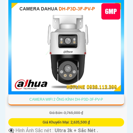
CAMERA WIFI 2 ỐNG KÍNH DH-P3D-3F-PV-P
Giá Bán: 3,765,000 ₫
Giá Khuyến Mại: 2,635,500 ₫
👁️‍🗨 Hình Ảnh Sắc nét :
Ultra 3k + Sắc Nét .