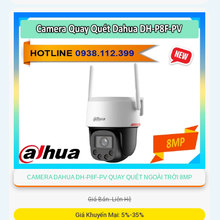
CAMERA DAHUA DH-P8F-PV QUAY QUÉT NGOÀI TRỜI 8MP
Giá Bán: Liên Hệ
Giá Khuyến Mại: 5%-35%