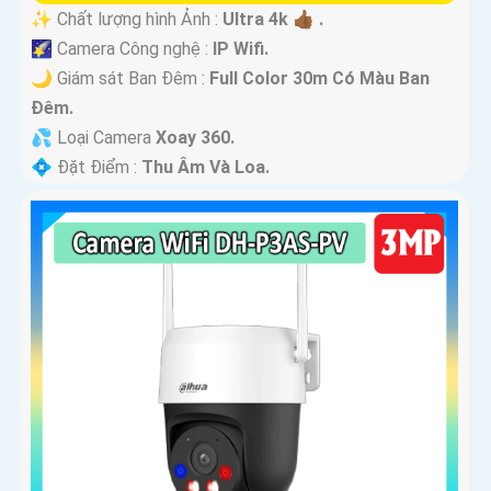
✨ Chất lượng hình Ảnh :
Ultra 4k 👍🏾 .
🌠 Camera Công nghệ :
IP Wifi.
🌙 Giám sát Ban Đêm :
Full Color 30m Có Màu Ban
Ðêm.
💦 Loại Camera
Xoay 360.
️💠 Đặt Điểm :
Thu Âm Và Loa.