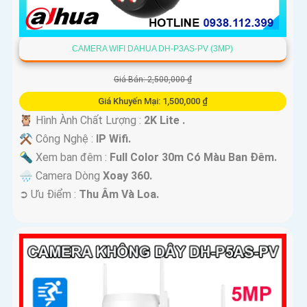
CAMERA WIFI DAHUA DH-P3AS-PV (3MP)
Giá Bán: 2,500,000 ₫
Giá Khuyến Mại: 1,500,000 ₫
🦉 Hình Ành Chất Lượng :
2K Lite .
⚒ Công Nghệ :
IP Wifi.
🔦 Xem ban đêm :
Full Color 30m Có Màu Ban Ðêm.
🌧️ Camera Dòng
Xoay 360.
️➲ Ưu Điểm :
Thu Âm Và Loa.