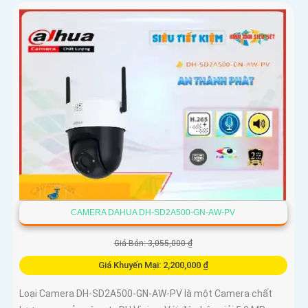
CAMERA DAHUA DH-SD2A500-GN-AW-PV
Giá Bán: 3,055,000 ₫
Giá Khuyến Mại: 2,200,000 ₫
Loại Camera DH-SD2A500-GN-AW-PV là một Camera chất