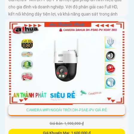
cho gia đình và doanh nghiệp. Với độ phân giải cao Full HD,
kết nối không dây tiện lợi, và khả năng quan sát trong ánh
sáng yếu, camera giúp bạn theo dõi mọi góc cạnh một cách
rõ ràng
CAMERA WIFI NGOÀI TRỜI DH-P3AE-PV GIÁ RẺ
Giá Bán: 1,900,000 ₫
Giá Khuyến Mại: 1,600,000 ₫