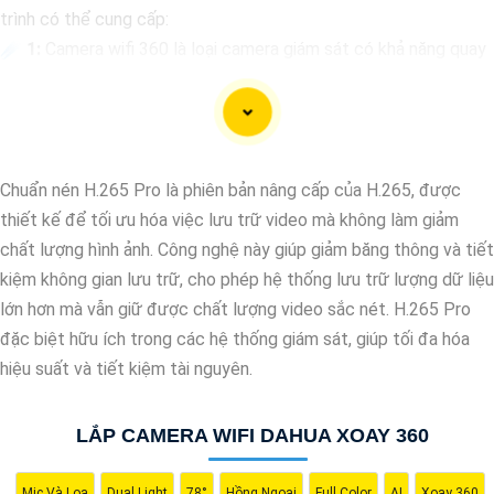
trình có thể cung cấp:
☄️
1:
Camera wifi 360 là loại camera giám sát có khả năng quay
quét 360 độ, cho phép bạn theo dõi mọi góc cạnh trong một
không gian một cách linh hoạt và toàn diện.
🔮 Chức Cao Cấp
2:
Khi lựa chọn Camera wifi 360, bạn cần 🕎
Nhìn đến đến các yếu tố như độ phân giải hình ảnh, khả năng
Chuẩn nén H.265 Pro là phiên bản nâng cấp của H.265, được
xoay ngang, dọc, chất lượng kết nối wifi, tính năng cảnh báo khi
thiết kế để tối ưu hóa việc lưu trữ video mà không làm giảm
phát hiện chuyển động, đèn hồng ngoại cho đèn ban đêm, và khả
chất lượng hình ảnh. Công nghệ này giúp giảm băng thông và tiết
năng lưu trữ hình ảnh/video.
kiệm không gian lưu trữ, cho phép hệ thống lưu trữ lượng dữ liệu
👍
3:
Giải pháp lắp đặt Camera wifi 360 phù hợp sẽ phụ thuộc
lớn hơn mà vẫn giữ được chất lượng video sắc nét. H.265 Pro
vào nhu cầu cụ thể của bạn, ví dụ như giám sát gia đình, văn
đặc biệt hữu ích trong các hệ thống giám sát, giúp tối đa hóa
phòng, cửa hàng, hay nơi công cộng. Bạn cần xác định vị trí lắp
hiệu suất và tiết kiệm tài nguyên.
đặt, số lượng camera cần thiết, và tính năng mà bạn mong
muốn.
LẮP CAMERA WIFI DAHUA XOAY 360
🤵
4:
Trước khi mua và lắp đặt Camera wifi 360, bạn nên tìm
hiểu kỹ về các sản phẩm có sẵn trên thị trường, đánh giá từ
Mic Và Loa
Dual Light
78°
Hồng Ngoại
Full Color
AI
Xoay 360