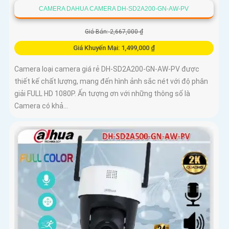
CAMERA DAHUA CAMERA DH-SD2A200-GN-AW-PV
Giá Bán: 2,667,000 ₫
Giá Khuyến Mại: 1,499,000 ₫
Camera loại camera giá rẻ DH-SD2A200-GN-AW-PV được
thiết kế chất lượng, mang đến hình ảnh sắc nét với độ phân
giải FULL HD 1080P. Ấn tượng ơn với những thông số là
Camera có khả...