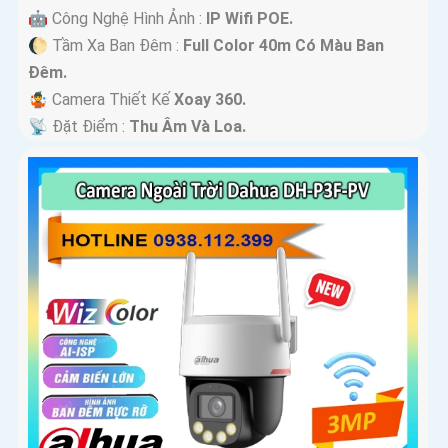
🤖️ Công Nghệ Hình Ảnh :
IP Wifi POE.
🌔 Tầm Xa Ban Đêm :
Full Color 40m Có Màu Ban
Ðêm.
🤹 Camera Thiết Kế
Xoay 360.
️📡 Đặt Điểm :
Thu Âm Và Loa.