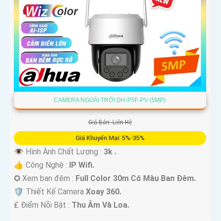
CAMERA NGOÀI TRỜI DH-P5F-PV (5MP)
Giá Bán: Liên Hệ
Giá Khuyến Mại: 5%-35%
👁 Hình Ành Chất Lượng :
3k .
👍 Công Nghệ :
IP Wifi.
✪ Xem ban đêm :
Full Color 30m Có Màu Ban Ðêm.
🛡 Thiết Kế Camera
Xoay 360.
️₤ Điểm Nỗi Bật :
Thu Âm Và Loa.