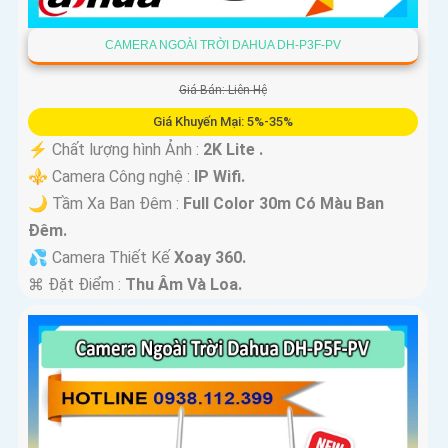
CAMERA NGOÀI TRỜI DAHUA DH-P3F-PV
Giá Bán: Liên Hệ
Giá Khuyến Mại: 5%-35%
️⚡ Chất lượng hình Ảnh :
2K Lite .
⚜️ Camera Công nghệ :
IP Wifi.
🌙 Tầm Xa Ban Đêm :
Full Color 30m Có Màu Ban
Ðêm.
💦 Camera Thiết Kế
Xoay 360.
️⌘ Đặt Điểm :
Thu Âm Và Loa.