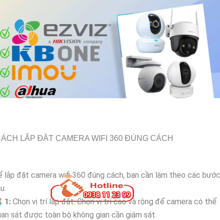
ÁCH LẮP ĐẶT CAMERA WIFI 360 ĐÚNG CÁCH
 lắp đặt camera wifi 360 đúng cách, bạn cần làm theo các bướ
u:

1:
Chọn vị trí lắp đặt: Chọn vị trí cao và rộng để camera có thể
an sát được toàn bộ không gian cần giám sát.