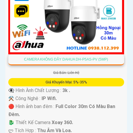
CAMERA KHÔNG DÂY DAHUA DH-P5AS-PV (5MP)
Giá Bán: Liên Hệ
Giá Khuyến Mại: 5%-35%
👁️‍🗨 Hình Ành Chất Lượng :
3k .
⚒ Công Nghệ :
IP Wifi.
🔴 Hình ảnh ban đêm :
Full Color 30m Có Màu Ban
Ðêm.
🐉️ Thiết Kế Camera
Xoay 360.
️ლ Tích Hợp :
Thu Âm Và Loa.