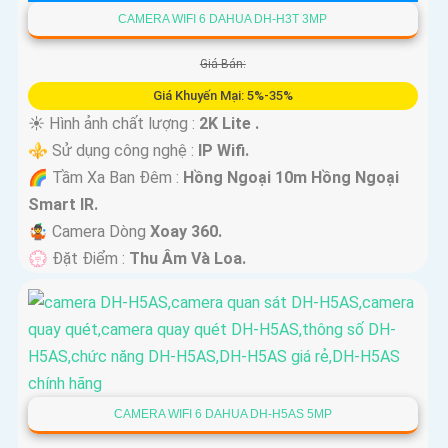
CAMERA WIFI 6 DAHUA DH-H3T 3MP
Giá Bán:
Giá Khuyến Mại: 5%-35%
☀️ Hình ảnh chất lượng :
2K Lite .
⚜️ Sử dụng công nghệ :
IP Wifi.
🌈 Tầm Xa Ban Đêm :
Hồng Ngoại 10m Hồng Ngoại
Smart IR.
🤹 Camera Dòng
Xoay 360.
️💮 Đặt Điểm :
Thu Âm Và Loa.
CAMERA WIFI 6 DAHUA DH-H5AS 5MP