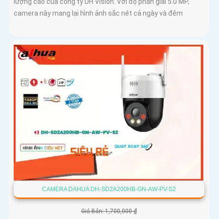
lượng cao của công ty DH Vision. Với độ phân giải 5.0 MP,
camera này mang lại hình ảnh sắc nét cả ngày và đêm
CAMERA DAHUA DH-SD2A200HB-GN-AW-PV-S2
Giá Bán: 1,700,000 ₫