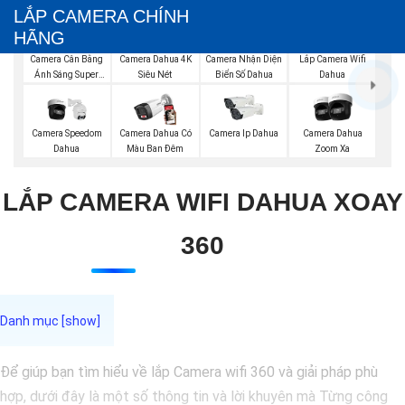
LẮP CAMERA CHÍNH
HÃNG
Lắp Camera Wifi
Camera Cân Bằng
Camera Dahua 4K
Camera Nhận Diện
Dahua
Ánh Sáng Super
Siêu Nét
Biển Số Dahua
Adapt
Camera Speedom
Camera Dahua Có
Camera Ip Dahua
Camera Dahua
Dahua
Màu Ban Đêm
Zoom Xa
LẮP CAMERA WIFI DAHUA XOAY
360
Để giúp bạn tìm hiểu về lắp Camera wifi 360 và giải pháp phù
hợp, dưới đây là một số thông tin và lời khuyên mà Từng công