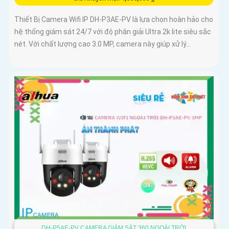
Thiết Bị Camera Wifi IP DH-P3AE-PV là lựa chọn hoàn hảo cho
hệ thống giám sát 24/7 với độ phân giải Ultra 2k lite siêu sắc
nét. Với chất lượng cao 3.0 MP, camera này giúp xử lý...
DH-P5AE-PV CAMERA GIÁM SÁT 360 NGOÀI TRỜI