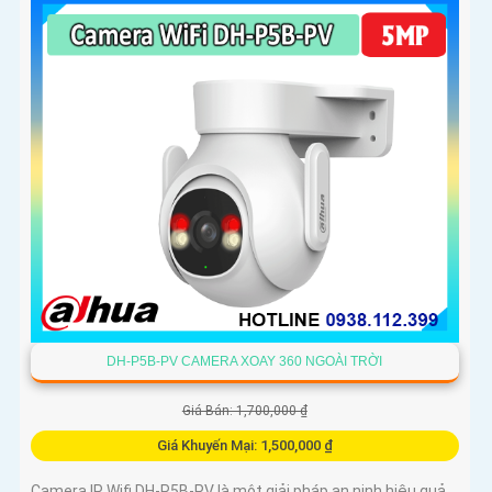
DH-P5B-PV CAMERA XOAY 360 NGOÀI TRỜI
Giá Bán: 1,700,000 ₫
Giá Khuyến Mại: 1,500,000 ₫
Camera IP Wifi DH-P5B-PV là một giải pháp an ninh hiệu quả