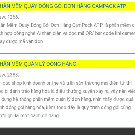
HẦN MỀM QUAY ĐÓNG GÓI ĐƠN HÀNG CAMPACK ATP
ew: 1266.
ần Mềm Quay Đóng Gói Đơn Hàng CamPack ATP là phần mềm c
ch hợp công nghệ Ai nhận diện và dọc mã QR/ bar code khi came
ay được mã vận đơn
HẦN MỀM QUẢN LÝ ĐÓNG HÀNG
ew: 2383.
i các shop kinh doanh online và trên sàn thương mại điện tử thì
ệc bị đánh tráo hàng hóa là điều thường xuyên xảy ra, vậy nên việ
 dụng hệ thống phần mềm quản lý đơn hàng, nhìn thấy được quá
ình đóng gói hàng hóa, kèm theo đấy là quy trình đóng gói cũng
ợc ghi lại một cách dễ dàng