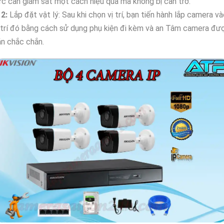
c cần giám sát một cách hiệu quả mà không bị cản trở.
₩
2:
Lắp đặt vật lý: Sau khi chọn vị trí, bạn tiến hành lắp camera v
 trí đó bằng cách sử dụng phụ kiện đi kèm và an Tâm camera đư
n chắc chắn.