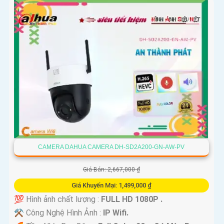
CAMERA DAHUA CAMERA DH-SD2A200-GN-AW-PV
Giá Bán: 2,667,000 ₫
Giá Khuyến Mại: 1,499,000 ₫
💯 Hình ảnh chất lượng :
FULL HD 1080P .
⚒ Công Nghệ Hình Ảnh :
IP Wifi.