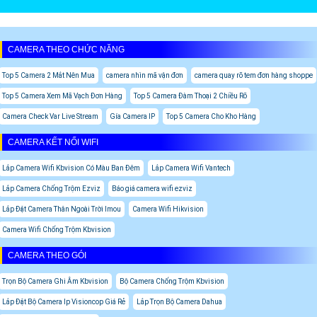
CAMERA THEO CHỨC NĂNG
Top 5 Camera 2 Mắt Nên Mua
camera nhìn mã vận đơn
camera quay rõ tem đơn hàng shoppe
Top 5 Camera Xem Mã Vạch Đơn Hàng
Top 5 Camera Đàm Thoại 2 Chiều Rõ
Camera Check Var Live Stream
Gía Camera IP
Top 5 Camera Cho Kho Hàng
CAMERA KẾT NỐI WIFI
Lắp Camera Wifi Kbvision Có Màu Ban Đêm
Lắp Camera Wifi Vantech
Lắp Camera Chống Trộm Ezviz
Báo giá camera wifi ezviz
Lắp Đặt Camera Thân Ngoài Trời Imou
Camera Wifi Hikvision
Camera Wifi Chống Trộm Kbvision
CAMERA THEO GÓI
Trọn Bộ Camera Ghi Âm Kbvision
Bộ Camera Chống Trộm Kbvision
Lắp Đặt Bộ Camera Ip Visioncop Giá Rẻ
Lắp Trọn Bộ Camera Dahua