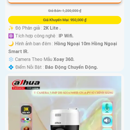
Giá Bán: 1,200,000 ₫
Giá Khuyến Mại: 950,000 ₫
✨ Độ Phân giải :
2K Lite .
⚛️ Tích hợp công nghệ :
IP Wifi.
🌙 Hình ảnh ban đêm :
Hồng Ngoại 10m Hồng Ngoại
Smart IR.
❄ Camera Theo Mẫu
Xoay 360.
️💠 Điểm Nỗi Bật :
Báo Động Chuyển Động.