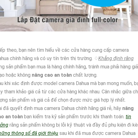
ếp theo, bạn nên tìm hiểu về các cửa hàng cung cấp camera
hua chính hãng và có uy tín trên thị trường. ♢
Khẳng định rằng
ng sản phẩm bạn mua là hàng chính hãng, tránh mua phải hàng giả
ạo hoặc không
nâng cao an toàn
chất lượng.
au khi xác định được model camera Dahua mà bạn mong muốn, b
y tham khảo giá cả từ các cửa hàng khác nhau. Cân nhắc giữa c
ợng sản phẩm và giá cả để chọn được mức giá hợp lý nhất.
i đã quyết định mua camera Dahua chính hãng giá rẻ, hãy
nâng
ao an toàn
bạn kiểm tra kỹ sản phẩm trước khi thanh toán.
tin
ưởng
rằng sản phẩm không bị lỗi kỹ thuật và đầy đủ phụ kiện đi k
ững thông số đã giới thiệu
sau khi đã mua được camera Dahua