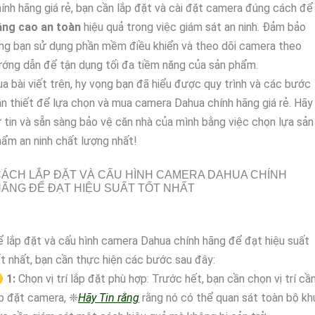
ính hãng giá rẻ, bạn cần lắp đặt và cài đặt camera đúng cách để
âng cao an toàn
hiệu quả trong việc giám sát an ninh. Đảm bảo
ng bạn sử dụng phần mềm điều khiển và theo dõi camera theo
ớng dẫn để tận dụng tối đa tiềm năng của sản phẩm.
a bài viết trên, hy vọng bạn đã hiểu được quy trình và các bước
n thiết để lựa chọn và mua camera Dahua chính hãng giá rẻ. Hãy
 tin và sẵn sàng bảo vệ căn nhà của mình bằng việc chọn lựa sản
ẩm an ninh chất lượng nhất!
ÁCH LẮP ĐẶT VÀ CẤU HÌNH CAMERA DAHUA CHÍNH
ÃNG ĐỂ ĐẠT HIỆU SUẤT TỐT NHẤT
 lắp đặt và cấu hình camera Dahua chính hãng để đạt hiệu suất
t nhất, bạn cần thực hiện các bước sau đây:

1:
Chọn vị trí lắp đặt phù hợp: Trước hết, bạn cần chọn vị trí cầ
p đặt camera, ❈
Hãy Tin rằng
rằng nó có thể quan sát toàn bộ kh