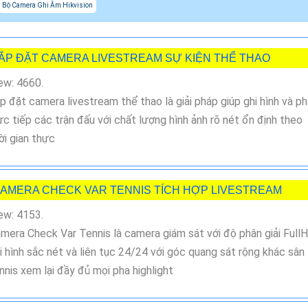
Bộ Camera Ghi Âm Hikvision
ẮP ĐẶT CAMERA LIVESTREAM SỰ KIỆN THỂ THAO
ew: 4660.
p đặt camera livestream thể thao là giải pháp giúp ghi hình và p
ực tiếp các trận đấu với chất lượng hình ảnh rõ nét ổn định theo
ời gian thực
AMERA CHECK VAR TENNIS TÍCH HỢP LIVESTREAM
ew: 4153.
mera Check Var Tennis là camera giám sát với độ phân giải Full
i hình sắc nét và liên tục 24/24 với góc quang sát rộng khác sân
nnis xem lại đầy đủ mọi pha highlight