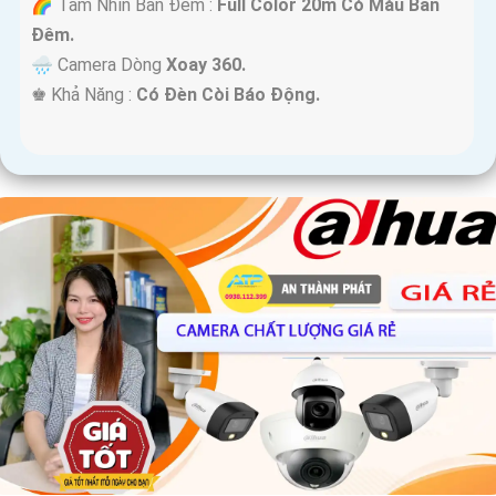
🌈 Tầm Nhìn Ban Đêm :
Full Color 20m Có Màu Ban
Đêm.
🌧️ Camera Dòng
Xoay 360.
️♚ Khả Năng :
Có Đèn Còi Báo Động.