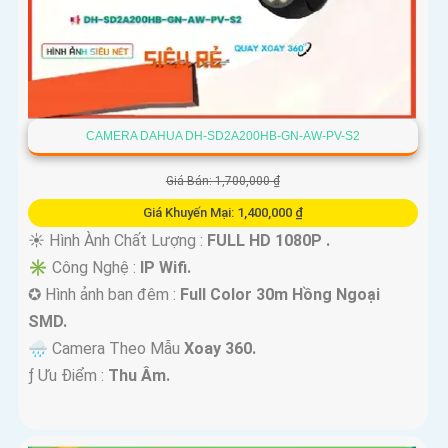
CAMERA DAHUA DH-SD2A200HB-GN-AW-PV-S2
Giá Bán: 1,700,000 ₫
Giá Khuyến Mại: 1,400,000 ₫
☀️ Hình Ành Chất Lượng :
FULL HD 1080P .
✳️ Công Nghệ :
IP Wifi.
✪ Hình ảnh ban đêm :
Full Color 30m Hồng Ngoại
SMD.
🌧️ Camera Theo Mẫu
Xoay 360.
️ƒ Ưu Điểm :
Thu Âm.