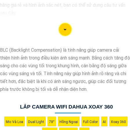
hãng giá rẻ và hình ảnh sắc nét, bạn có thể sử dụng câu tư vấn
sau đây:
"Camera Dahua chính hãng mang đến cho bạn sự tin cậy và chất
lượng vượt trội. Với hình ảnh sắc nét và tính năng an ninh hiện
đại, sản phẩm này hứa hẹn đáp ứng mọi nhu cầu giám sát của
bạn. Đừng ngần ngại trải nghiệm sự ổn định và chất lượng vượt
BLC (Backlight Compensation) là tính năng giúp camera cải
trội của Camera Dahua chính hãng với mức giá vô cùng hấp dẫn."
thiện hình ảnh trong điều kiện ánh sáng mạnh. Bằng cách tăng độ
sáng cho các vùng tối trong khung hình, cân bằng độ sáng giữa
các vùng sáng và tối. Tính năng này giúp hình ảnh rõ ràng và chi
tiết hơn, đặc biệt là khi có ánh sáng ngược, giúp các đối tượng
phía trước không bị tối và dễ nhận diện hơn.
LẮP CAMERA WIFI DAHUA XOAY 360
'
Mic Và Loa
Dual Light
78°
Hồng Ngoại
Full Color
AI
Xoay 360