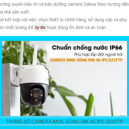
hường xuyên bảo trì và bảo dưỡng camera Dahua theo hướng dẫn
a nhà sản xuất.
ớ kết hợp với việc chọn thiết bị chính hãng, sử dụng cáp và phụ
ện chất lượng để
tự tin
hoạt động ổn định và an toàn.
THÔNG SỐ CAMERA IMOU DÙNG SIM 4G IPC-S21FTP