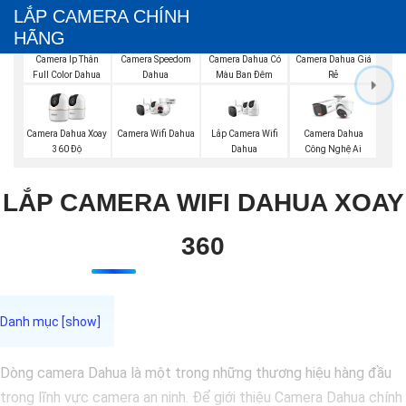
LẮP CAMERA CHÍNH
HÃNG
Camera Ip Thân
Camera Speedom
Camera Dahua Có
Camera Dahua Giá
Full Color Dahua
Dahua
Màu Ban Đêm
Rẻ
Camera Wifi Dahua
Lắp Camera Wifi
Camera Dahua Xoay
Camera Dahua
Dahua
360 Độ
Công Nghệ Ai
LẮP CAMERA WIFI DAHUA XOAY
360
Dòng camera Dahua là một trong những thương hiệu hàng đầu
trong lĩnh vực camera an ninh. Để giới thiệu Camera Dahua chính