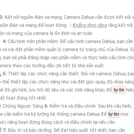
3:
Kết nối nguồn điện và mạng: Camera Dahua cần được kết nối v
guồn điện và mạng để hoạt động. ♢
Khẳng định rằng
rằng kết nối
ện và mạng của camera là ổn định và an toàn.

4:
Cấu hình trên phần mềm: Để cấu hình camera Dahua, bạn cần
i và cài đặt phần mềm quản lý camera từ trang chủ của Dahua. S
, bạn sẽ phải đăng nhập vào phần mềm và thực hiện cấu hình ch
mera theo các hướng dẫn chi tiết từ nhà sản xuất.

5:
Thiết lập các chức năng cần thiết: Đối với camera Dahua, bạ
 thể thiết lập các chức năng như cài đặt góc quay, độ nhạy sáng
ế độ ghi hình, lưu trữ dữ liệu và các tính năng khác để
tự tin
hiệ
ất hoạt động tốt nhất.
️ Chống Ngược Sáng
6:
Kiểm tra và điều chỉnh: Sau khi cấu hình,
n cần kiểm tra kỹ lưỡng hệ thống camera Dahua để
tự tin
mọi
ức năng hoạt động đúng cách và điều chỉnh lại nếu cần.
💭
7:
Bảo trì và bảo dưỡng: Để đạt hiệu suất tốt nhất, bạn cần