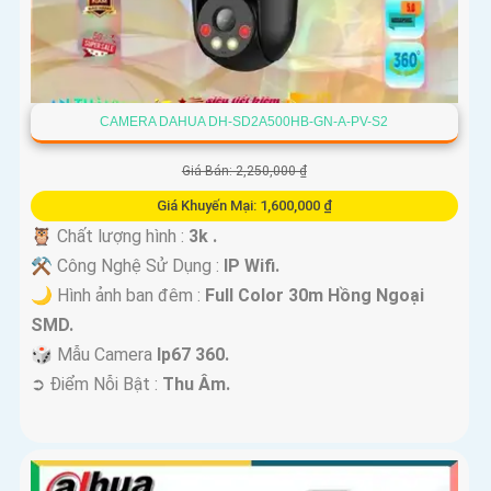
CAMERA DAHUA DH-SD2A500HB-GN-A-PV-S2
Giá Bán: 2,250,000 ₫
Giá Khuyến Mại: 1,600,000 ₫
🦉 Chất lượng hình :
3k .
⚒ Công Nghệ Sử Dụng :
IP Wifi.
🌙 Hình ảnh ban đêm :
Full Color 30m Hồng Ngoại
SMD.
🎲 Mẫu Camera
Ip67 360.
️➲ Điểm Nỗi Bật :
Thu Âm.