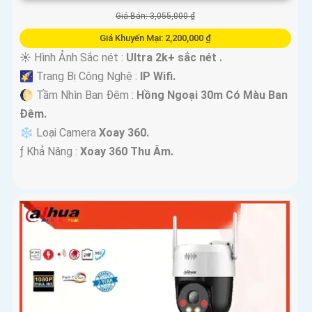
Giá Bán: 3,055,000 ₫
Giá Khuyến Mại: 2,200,000 ₫
☀️ Hình Ảnh Sắc nét :
Ultra 2k+ sắc nét .
🌠 Trang Bị Công Nghệ :
IP Wifi.
🌔 Tầm Nhìn Ban Đêm :
Hồng Ngoại 30m Có Màu Ban
Đêm.
❄ Loại Camera
Xoay 360.
️ƒ Khả Năng :
Xoay 360 Thu Âm.