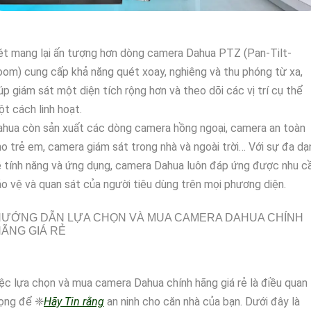
t mang lại ấn tượng hơn dòng camera Dahua PTZ (Pan-Tilt-
om) cung cấp khả năng quét xoay, nghiêng và thu phóng từ xa,
úp giám sát một diện tích rộng hơn và theo dõi các vị trí cụ thể
t cách linh hoạt.
hua còn sản xuất các dòng camera hồng ngoại, camera an toàn
o trẻ em, camera giám sát trong nhà và ngoài trời… Với sự đa dạ
 tính năng và ứng dụng, camera Dahua luôn đáp ứng được nhu c
o vệ và quan sát của người tiêu dùng trên mọi phương diện.
HƯỚNG DẪN LỰA CHỌN VÀ MUA CAMERA DAHUA CHÍNH
ÃNG GIÁ RẺ
ệc lựa chọn và mua camera Dahua chính hãng giá rẻ là điều quan
rọng để ❈
Hãy Tin rằng
an ninh cho căn nhà của bạn. Dưới đây là