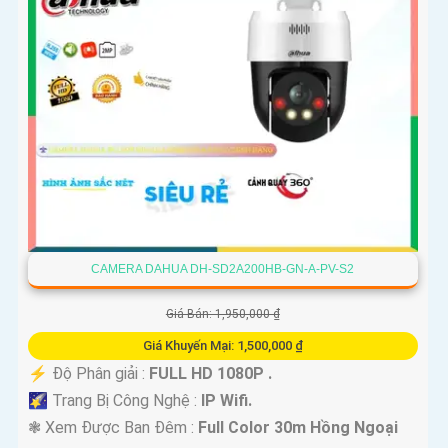
CAMERA DAHUA DH-SD2A200HB-GN-A-PV-S2
Giá Bán: 1,950,000 ₫
Giá Khuyến Mại: 1,500,000 ₫
️⚡ Độ Phân giải :
FULL HD 1080P .
🌠 Trang Bị Công Nghệ :
IP Wifi.
❃ Xem Được Ban Đêm :
Full Color 30m Hồng Ngoại