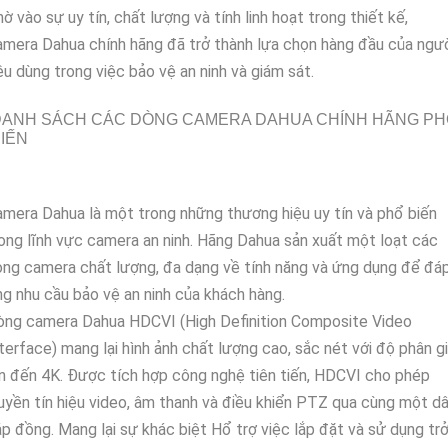
ờ vào sự uy tín, chất lượng và tính linh hoạt trong thiết kế,
mera Dahua chính hãng đã trở thành lựa chọn hàng đầu của ngư
êu dùng trong việc bảo vệ an ninh và giám sát.
DANH SÁCH CÁC DÒNG CAMERA DAHUA CHÍNH HÃNG PH
IẾN
mera Dahua là một trong những thương hiệu uy tín và phổ biến
ong lĩnh vực camera an ninh. Hãng Dahua sản xuất một loạt các
ng camera chất lượng, đa dạng về tính năng và ứng dụng để đá
g nhu cầu bảo vệ an ninh của khách hàng.
òng camera Dahua HDCVI (High Definition Composite Video
terface) mang lại hình ảnh chất lượng cao, sắc nét với độ phân gi
n đến 4K. Được tích hợp công nghệ tiên tiến, HDCVI cho phép
uyền tín hiệu video, âm thanh và điều khiển PTZ qua cùng một d
p đồng. Mang lại sự khác biệt Hổ trợ việc lắp đặt và sử dụng tr