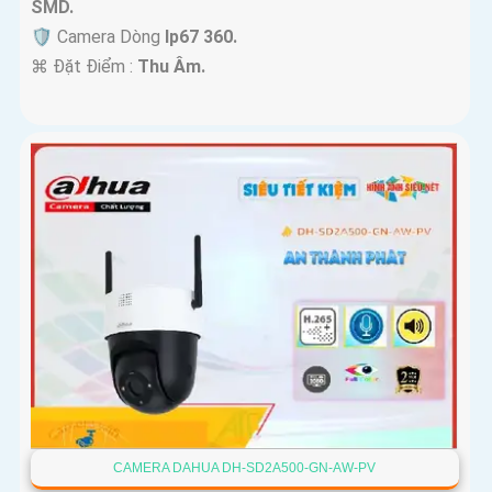
SMD.
🛡 Camera Dòng
Ip67 360.
️⌘ Đặt Điểm :
Thu Âm.
CAMERA DAHUA DH-SD2A500-GN-AW-PV