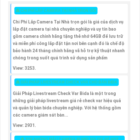
👸 CHI PHÍ LẮP CAMERA TẠI NHÀ TRỌN GÓI
Chi Phí Lắp Camera Tại Nhà trọn gói là giá của dịch vụ
lắp đặt camera tại nhà chuyên nghiệp và uy tín bao
gồm camera chính hãng tặng thẻ nhớ 64GB để lưu trữ
và miễn phí công lắp đặt tận nơi bên cạnh đó là chế độ
bảo hành 24 tháng chính hãng vã hỗ trợ kỹ thuật nhanh
chóng trong suốt quá trình sử dụng sản phẩm
View: 3253.
👸 GIẢI PHÁP LIVESTREAM CHECK VAR CHO BÀN BIDA
Giải Pháp Livestream Check Var Bida là một trong
những giải pháp livestream giá rẻ check var hiệu quả
và quản lý bàn bida chuyên nghiệp. Với hệ thống gồm
các camera giám sát bàn...
View: 2931.
👸 TOP NHỮNG MẪU CAMERA IP WIFI 360 GIÁ RẺ HOT