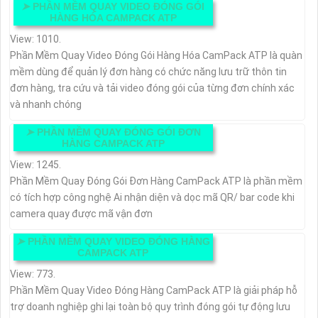
➤
PHẦN MỀM QUAY VIDEO ĐÓNG GÓI
HÀNG HÓA CAMPACK ATP
View: 1010.
Phần Mềm Quay Video Đóng Gói Hàng Hóa CamPack ATP là quàn
mềm dùng để quản lý đơn hàng có chức năng lưu trữ thôn tin
đơn hàng, tra cứu và tải video đóng gói của từng đơn chính xác
và nhanh chóng
➤
PHẦN MỀM QUAY ĐÓNG GÓI ĐƠN
HÀNG CAMPACK ATP
View: 1245.
Phần Mềm Quay Đóng Gói Đơn Hàng CamPack ATP là phần mềm
có tích hợp công nghệ Ai nhận diện và dọc mã QR/ bar code khi
camera quay được mã vận đơn
➤
PHẦN MỀM QUAY VIDEO ĐÓNG HÀNG
CAMPACK ATP
View: 773.
Phần Mềm Quay Video Đóng Hàng CamPack ATP là giải pháp hỗ
trợ doanh nghiệp ghi lại toàn bộ quy trình đóng gói tự động lưu