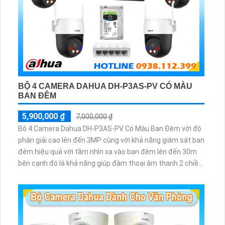
BỘ 4 CAMERA DAHUA DH-P3AS-PV CÓ MÀU
BAN ĐÊM
5,900,000 ₫
7,000,000 ₫
Bộ 4 Camera Dahua DH-P3AS-PV Có Màu Ban Đêm với độ
phân giải cao lên đến 3MP cùng với khả năng giám sát ban
đêm hiệu quả với tầm nhìn xa vào ban đêm lên đến 30m
bên cạnh đó là khả năng giúp đàm thoại âm thanh 2 chiều
và báo động răng de chủ động khi phát hiện xâm nhập