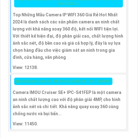
NHẤT 2024
Top Những Mẫu Camera IP WIFI 360 Giá Rẻ Hot Nhất
2024 là danh sách các sản phẩm camera an ninh chất
lượng với khả năng xoay 360 độ, kết nối WIFI tiện lợi.
Với thiết kế hiện đại, độ phân giải cao, chất lượng hình
ảnh sắc nét, độ bền cao và giá cả hợp lý, đây là sự lựa
chọn hàng đầu cho việc giám sát an ninh trong gia
đình, cửa hàng, văn phòng
View: 12138.
👸 REVIEW CAMERA IMOU CRUISER SE+ IPC-S41FEP
Camera IMOU Cruiser SE+ IPC-S41FEP là một camera
an ninh chất lượng cao với độ phân giải 4MP, cho hình
ảnh sắc nét và chi tiết. Khả năng quay xoay 360 cùng
chống nước và bụi bẩn...
View: 11450.