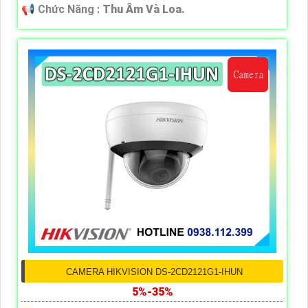
️📢 Chức Năng :
Thu Âm Và Loa.
CAMERA HIKVISION DS-2CD2121G1-IHUN
5%-35%