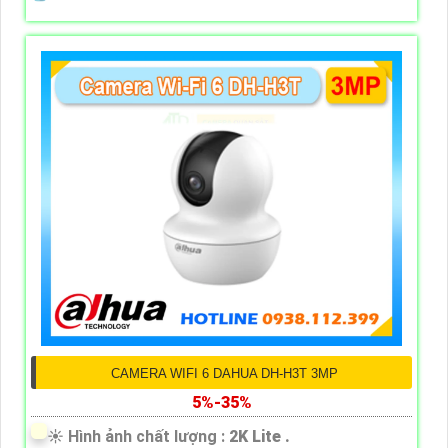
CAMERA WIFI 6 DAHUA DH-H3T 3MP
5%-35%
☀️ Hình ảnh chất lượng :
2K Lite .