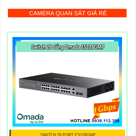
CAMERA QUAN SÁT GIÁ RẺ
SWITCH 28 PORT ES228GMP