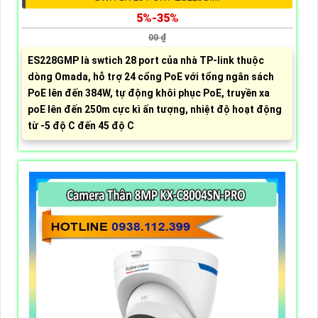
5%-35%
00 ₫
ES228GMP là swtich 28 port của nhà TP-link thuộc
dòng Omada, hỗ trợ 24 cổng PoE với tổng ngân sách
PoE lên đến 384W, tự động khôi phục PoE, truyền xa
poE lên đến 250m cực kì ấn tượng, nhiệt độ hoạt động
từ -5 độ C đến 45 độ C