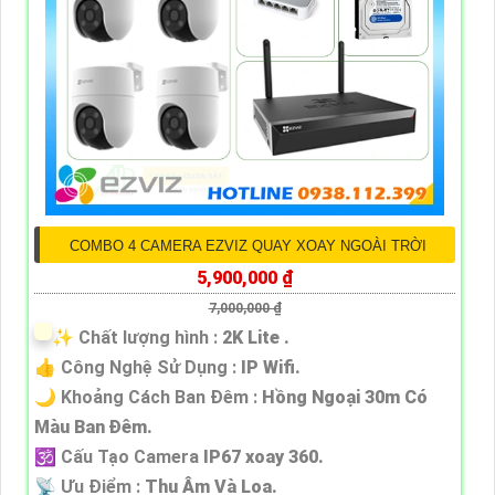
COMBO 4 CAMERA EZVIZ QUAY XOAY NGOÀI TRỜI
5,900,000 ₫
7,000,000 ₫
✨ Chất lượng hình :
2K Lite .
👍 Công Nghệ Sử Dụng :
IP Wifi.
🌙 Khoảng Cách Ban Đêm :
Hồng Ngoại 30m Có
Màu Ban Ðêm.
🕉️ Cấu Tạo Camera
IP67 xoay 360.
️📡 Ưu Điểm :
Thu Âm Và Loa.