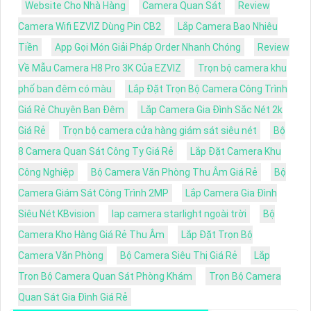
Website Cho Nhà Hàng
Camera Quan Sát
Review
Camera Wifi EZVIZ Dùng Pin CB2
Lắp Camera Bao Nhiêu
Tiền
App Gọi Món Giải Pháp Order Nhanh Chóng
Review
Về Mẫu Camera H8 Pro 3K Của EZVIZ
Trọn bộ camera khu
phố ban đêm có màu
Lắp Đặt Trọn Bộ Camera Công Trình
Giá Rẻ Chuyên Ban Đêm
Lắp Camera Gia Đình Sắc Nét 2k
Giá Rẻ
Trọn bộ camera cửa hàng giám sát siêu nét
Bộ
8 Camera Quan Sát Công Ty Giá Rẻ
Lắp Đặt Camera Khu
Công Nghiệp
Bộ Camera Văn Phòng Thu Âm Giá Rẻ
Bộ
Camera Giám Sát Công Trình 2MP
Lắp Camera Gia Đình
Siêu Nét KBvision
lap camera starlight ngoài trời
Bộ
Camera Kho Hàng Giá Rẻ Thu Âm
Lắp Đặt Trọn Bộ
Camera Văn Phòng
Bộ Camera Siêu Thị Giá Rẻ
Lắp
Trọn Bộ Camera Quan Sát Phòng Khám
Trọn Bộ Camera
Quan Sát Gia Đình Giá Rẻ