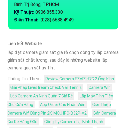
Bình Trị Đông, TP.HCM
Kỹ Thuật:
0906.855.330
Điện Thoại:
(028) 6688.4949
Liên kết Website
lắp đặt camera giám sát giá rẻ chọn công ty lắp camera
giám sát chất lượng ,sau đây là những website lắp
camera quan sát uy tín .
Thông Tin Thêm:
Review Camera EZVIZ H7C 2 Ống Kính
Giải Pháp Livestream Check Var Tennis
Camera Wifi
Lắp Camera An Ninh Quận 7 Giá Rẻ
Lắp Máy Tính Tiền
Cho Cửa Hàng
App Order Cho Nhân Viên
Giới Thiệu
Camera Wifi Dùng Pin 2K IMOU IPC-B32P-V2
Bán Camera
Giá Rẻ Hàng Đầu
Công Ty Camera Tại Bình Thạnh