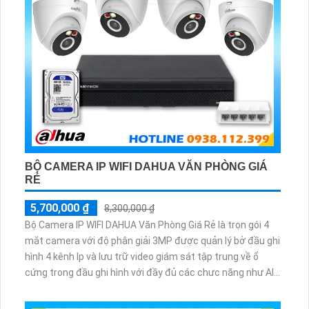
BỘ CAMERA IP WIFI DAHUA VĂN PHÒNG GIÁ
RẺ
5,700,000 ₫
8,300,000 ₫
Bộ Camera IP WIFI DAHUA Văn Phòng Giá Rẻ là trọn gói 4
mắt camera với độ phân giải 3MP được quản lý bở đầu ghi
hình 4 kênh Ip và lưu trữ video giám sát tập trung về ổ
cứng trong đầu ghi hình với đầy đủ các chưc năng như AI
Phát hiện chuyển động, đàm thoại âm thanh 2 chiều và
giám sát có màu vào ban đêm