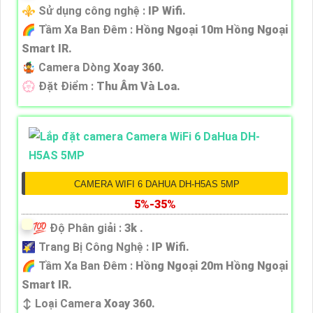
⚜️ Sử dụng công nghệ :
IP Wifi.
🌈 Tầm Xa Ban Đêm :
Hồng Ngoại 10m Hồng Ngoại
Smart IR.
🤹 Camera Dòng
Xoay 360.
️💮 Đặt Điểm :
Thu Âm Và Loa.
CAMERA WIFI 6 DAHUA DH-H5AS 5MP
5%-35%
💯 Độ Phân giải :
3k .
🌠 Trang Bị Công Nghệ :
IP Wifi.
🌈 Tầm Xa Ban Đêm :
Hồng Ngoại 20m Hồng Ngoại
Smart IR.
↕️ Loại Camera
Xoay 360.