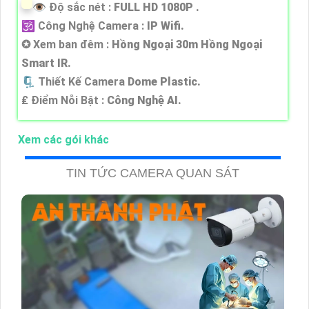
👁 Độ sắc nét :
FULL HD 1080P .
🕉️ Công Nghệ Camera :
IP Wifi.
✪ Xem ban đêm :
Hồng Ngoại 30m Hồng Ngoại
Smart IR.
🗜️ Thiết Kế Camera
Dome Plastic.
️₤ Điểm Nỗi Bật :
Công Nghệ AI.
Xem các gói khác
TIN TỨC CAMERA QUAN SÁT