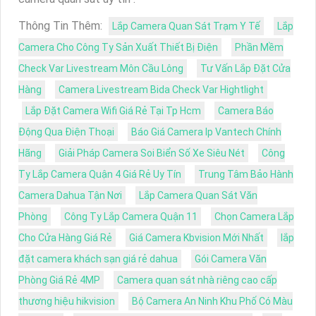
Thông Tin Thêm:
Lắp Camera Quan Sát Trạm Y Tế
Lắp
Camera Cho Công Ty Sản Xuất Thiết Bị Điện
Phần Mềm
Check Var Livestream Môn Cầu Lông
Tư Vấn Lắp Đặt Cửa
Hàng
Camera Livestream Bida Check Var Hightlight
Lắp Đặt Camera Wifi Giá Rẻ Tại Tp Hcm
Camera Báo
Động Qua Điện Thoại
Báo Giá Camera Ip Vantech Chính
Hãng
Giải Pháp Camera Soi Biển Số Xe Siêu Nét
Công
Ty Lắp Camera Quận 4 Giá Rẻ Uy Tín
Trung Tâm Bảo Hành
Camera Dahua Tận Nơi
Lắp Camera Quan Sát Văn
Phòng
Công Ty Lắp Camera Quận 11
Chọn Camera Lắp
Cho Cửa Hàng Giá Rẻ
Giá Camera Kbvision Mới Nhất
lắp
đặt camera khách sạn giá rẻ dahua
Gói Camera Văn
Phòng Giá Rẻ 4MP
Camera quan sát nhà riêng cao cấp
thương hiệu hikvision
Bộ Camera An Ninh Khu Phố Có Màu