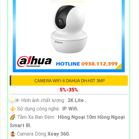
CAMERA WIFI 6 DAHUA DH-H3T 3MP
5%-35%
☀️ Hình ảnh chất lượng :
2K Lite .
⚜️ Sử dụng công nghệ :
IP Wifi.
🌈 Tầm Xa Ban Đêm :
Hồng Ngoại 10m Hồng Ngoại
Smart IR.
🤹 Camera Dòng
Xoay 360.