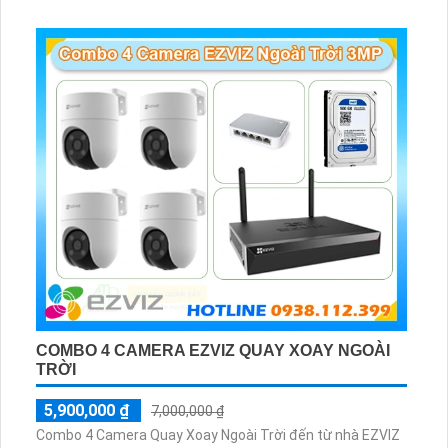
8W và ổ cứng 500GB giúp lưu trũ dữ liệu lâu dài
COMBO 4 CAMERA EZVIZ QUAY XOAY NGOÀI
TRỜI
5,900,000 ₫
7,000,000 ₫
Combo 4 Camera Quay Xoay Ngoài Trời đến từ nhà EZVIZ