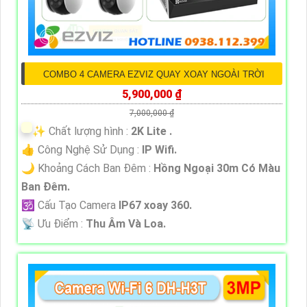
COMBO 4 CAMERA EZVIZ QUAY XOAY NGOÀI TRỜI
5,900,000 ₫
7,000,000 ₫
✨ Chất lượng hình :
2K Lite .
👍 Công Nghệ Sử Dụng :
IP Wifi.
🌙 Khoảng Cách Ban Đêm :
Hồng Ngoại 30m Có Màu
Ban Ðêm.
🕉️ Cấu Tạo Camera
IP67 xoay 360.
️📡 Ưu Điểm :
Thu Âm Và Loa.