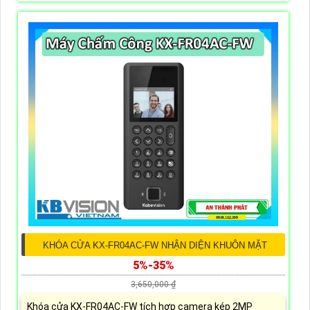
KHÓA CỬA KX-FR04AC-FW NHẬN DIỆN KHUÔN MẶT
5%-35%
3,650,000 ₫
Khóa cửa KX-FR04AC-FW tích hợp camera kép 2MP