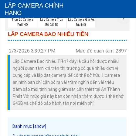
LẮP CAMERA CHÍNH
HÃNG
Trọn Bộ Camera
Lắp Camera Giá Rẻ
Lắp Camera Trọn
Full HD
Sắc Nét
Bộ Giá Rẻ
LẮP CAMERA BAO NHIÊU TIỀN
2/3/2026 3:39:27 PM
Mức độ quan tâm: 2897
Lắp Camera Bao Nhiều Tiền? đây là cầu hỏi được nhiều
người quan tâm khi trên thị trường có quá nhiều đơn vị
cung cấp và lắp dặt camera để có thể sở hữu 1 camera
an ninh bạn chỉ cần bỏ ra vài trăm nghìn đến vài triệu
đảm bảo mọi tính năng giám sát cần thiết tại An Thành
Phát Với mức giá này bạn còn nhận thêm được 1 thẻ nhớ
64GB và chế độ bảo hành tận nơi miễn phí