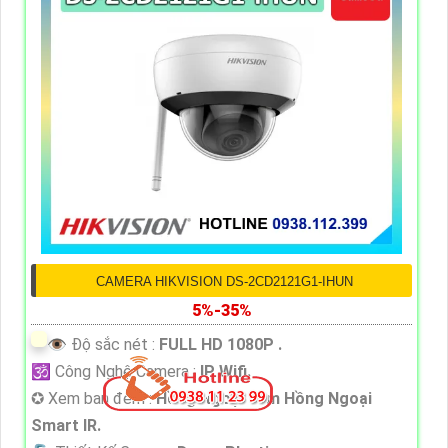
CAMERA HIKVISION DS-2CD2121G1-IHUN
5%-35%
👁 Độ sắc nét :
FULL HD 1080P .
🕉️ Công Nghệ Camera :
IP Wifi.
✪ Xem ban đêm :
Hồng Ngoại 30m Hồng Ngoại
Smart IR.