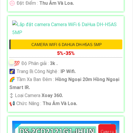
️💮 Đặt Điểm :
Thu Âm Và Loa.
CAMERA WIFI 6 DAHUA DH-H5AS 5MP
5%-35%
💯 Độ Phân giải :
3k .
🌠 Trang Bị Công Nghệ :
IP Wifi.
🌈 Tầm Xa Ban Đêm :
Hồng Ngoại 20m Hồng Ngoại
Smart IR.
↕️ Loại Camera
Xoay 360.
️📢 Chức Năng :
Thu Âm Và Loa.