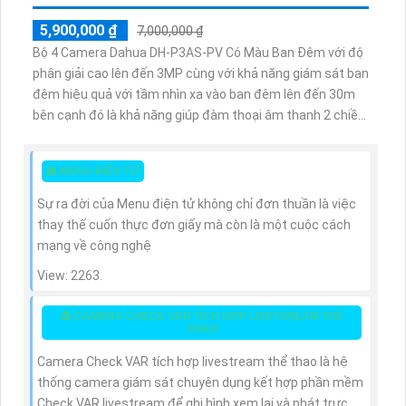
5,900,000 ₫
7,000,000 ₫
Bộ 4 Camera Dahua DH-P3AS-PV Có Màu Ban Đêm với độ
phân giải cao lên đến 3MP cùng với khả năng giám sát ban
đêm hiệu quả với tầm nhìn xa vào ban đêm lên đến 30m
bên cạnh đó là khả năng giúp đàm thoại âm thanh 2 chiều
và báo động răng de chủ động khi phát hiện xâm nhập
👸 MENU ĐIỆN TỬ
Sự ra đời của Menu điện tử không chỉ đơn thuần là việc
thay thế cuốn thực đơn giấy mà còn là một cuộc cách
mạng về công nghệ
View: 2263.
👸 CAMERA CHECK VAR TÍCH HỢP LIVETSREAM THỂ
THAO
Camera Check VAR tích hợp livestream thể thao là hệ
thống camera giám sát chuyên dụng kết hợp phần mềm
Check VAR livestream để ghi hình xem lại và phát trực