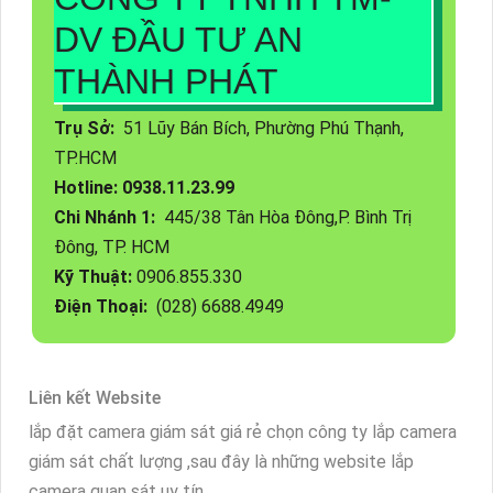
DV ĐẦU TƯ AN
THÀNH PHÁT
Trụ Sở:
51 Lũy Bán Bích, Phường Phú Thạnh,
TP.HCM
Hotline: 0938.11.23.99
Chi Nhánh 1:
445/38 Tân Hòa Đông,P. Bình Trị
Đông, TP. HCM
Kỹ Thuật:
0906.855.330
Điện Thoại:
(028) 6688.4949
Liên kết Website
lắp đặt camera giám sát giá rẻ chọn công ty lắp camera
giám sát chất lượng ,sau đây là những website lắp
camera quan sát uy tín .