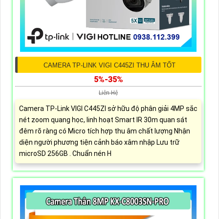
CAMERA TP-LINK VIGI C445ZI THU ÂM TỐT
5%-35%
Liên Hệ
Camera TP-Link VIGI C445ZI sở hữu độ phân giải 4MP sắc
nét zoom quang học, linh hoạt Smart IR 30m quan sát
đêm rõ ràng có Micro tích hợp thu âm chất lượng Nhận
diện người phương tiện cảnh báo xâm nhập Lưu trữ
microSD 256GB . Chuẩn nén H