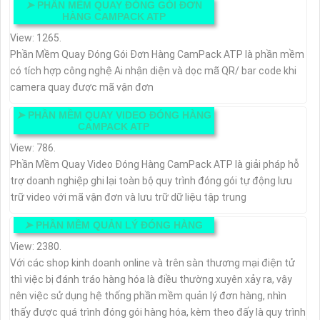
➤
PHẦN MỀM QUAY ĐÓNG GÓI ĐƠN
HÀNG CAMPACK ATP
View: 1265.
Phần Mềm Quay Đóng Gói Đơn Hàng CamPack ATP là phần mềm
có tích hợp công nghệ Ai nhận diện và dọc mã QR/ bar code khi
camera quay được mã vận đơn
➤
PHẦN MỀM QUAY VIDEO ĐÓNG HÀNG
CAMPACK ATP
View: 786.
Phần Mềm Quay Video Đóng Hàng CamPack ATP là giải pháp hỗ
trợ doanh nghiệp ghi lại toàn bộ quy trình đóng gói tự động lưu
trữ video với mã vận đơn và lưu trữ dữ liệu tập trung
➤
PHẦN MỀM QUẢN LÝ ĐÓNG HÀNG
View: 2380.
Với các shop kinh doanh online và trên sàn thương mại điện tử
thì việc bị đánh tráo hàng hóa là điều thường xuyên xảy ra, vậy
nên việc sử dụng hệ thống phần mềm quản lý đơn hàng, nhìn
thấy được quá trình đóng gói hàng hóa, kèm theo đấy là quy trình