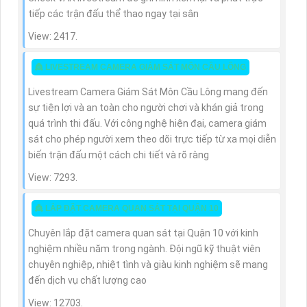
tiếp các trận đấu thể thao ngay tại sân
View: 2417.
👸 LIVESTREAM CAMERA GIÁM SÁT MÔN CẦU LÔNG
Livestream Camera Giám Sát Môn Cầu Lông mang đến
sự tiện lợi và an toàn cho người chơi và khán giả trong
quá trình thi đấu. Với công nghệ hiện đại, camera giám
sát cho phép người xem theo dõi trực tiếp từ xa mọi diễn
biến trận đấu một cách chi tiết và rõ ràng
View: 7293.
👸 LẮP ĐẶT CAMERA QUAN SÁT TẠI QUẬN 10
Chuyên lắp đặt camera quan sát tại Quận 10 với kinh
nghiệm nhiều năm trong ngành. Đội ngũ kỹ thuật viên
chuyên nghiệp, nhiệt tình và giàu kinh nghiệm sẽ mang
đến dịch vụ chất lượng cao
View: 12703.