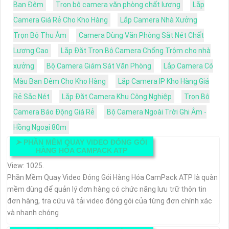
Ban Đêm
Trọn bộ camera văn phòng chất lượng
Lắp
Camera Giá Rẻ Cho Kho Hàng
Lắp Camera Nhà Xưởng
Trọn Bộ Thu Âm
Camera Dùng Văn Phòng Sắt Nét Chất
Lượng Cao
Lắp Đặt Trọn Bộ Camera Chống Trộm cho nhà
xưởng
Bộ Camera Giám Sát Văn Phòng
Lắp Camera Có
Màu Ban Đêm Cho Kho Hàng
Lắp Camera IP Kho Hàng Giá
Rẻ Sắc Nét
Lắp Đặt Camera Khu Công Nghiệp
Trọn Bộ
Camera Báo Động Giá Rẻ
Bộ Camera Ngoài Trời Ghi Âm -
Hồng Ngoại 80m
➤
PHẦN MỀM QUAY VIDEO ĐÓNG GÓI
HÀNG HÓA CAMPACK ATP
View: 1025.
Phần Mềm Quay Video Đóng Gói Hàng Hóa CamPack ATP là quàn
mềm dùng để quản lý đơn hàng có chức năng lưu trữ thôn tin
đơn hàng, tra cứu và tải video đóng gói của từng đơn chính xác
và nhanh chóng