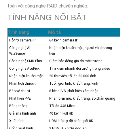
toàn với công nghệ RAID chuyên nghiệp.
TÍNH NĂNG NỔI BẬT
Tính năng
Mô tả
Hỗ trợ camera IP
64 kênh camera IP
Công nghệ AI
Nhận diện khuôn mặt, người và phương
WizSense
tiện
Công nghệ SMD Plus
Giảm báo động giả do môi trường
Công nghệ AcuPick
Tìm kiếm nhanh đối tượng trong video
Nhận diện khuôn mặt
20 thư viện, tối đa 30.000 ảnh
Phân tích thuộc tính
Tuổi, giới tính, khẩu trang, kính
Bảo vệ chu vi
8 kênh IVS, phát hiện xâm nhập
Phát hiện PPE
Nhận diện mũ, khẩu trang, áo phản quang
Băng thông
Tối đa 448 Mbps
Giải mã hình ảnh
40 kênh Full HD
Xuất hình
HDMI hỗ trợ độ phân giải 8K
Cổng xuất hình
2 HDMI + 2 VGA độc lập