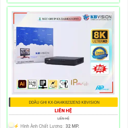
DDẦU GHI KX-DAI4K8232EN3 KBVISION
LIÊN HỆ
LIÊN HỆ
️⚡ Hình Ành Chất Lượng :
32 MP.