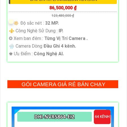
86,500,000 ₫
123,480,000 ₫
🔅 Độ sắc nét :
32 MP.
⚜️ Công Nghệ Sử Dụng :
IP.
❂ Xem ban đêm :
Từng Vị Trí Camera .
🌧️ Camera Dòng
Đầu Ghi 4 kênh.
️♚ Ưu Điểm :
Công Nghệ AI.
GÓI CAMERA GIÁ RẺ BÁN CHẠY