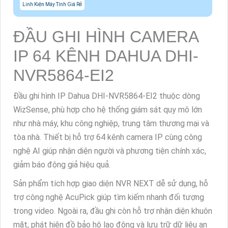
Linh Kiện Máy Tính Giá Rẻ
ĐẦU GHI HÌNH CAMERA
IP 64 KÊNH DAHUA DHI-
NVR5864-EI2
Đầu ghi hình IP Dahua DHI-NVR5864-EI2 thuộc dòng
WizSense, phù hợp cho hệ thống giám sát quy mô lớn
như nhà máy, khu công nghiệp, trung tâm thương mại và
tòa nhà. Thiết bị hỗ trợ 64 kênh camera IP cùng công
nghệ AI giúp nhận diện người và phương tiện chính xác,
giảm báo động giả hiệu quả.
Sản phẩm tích hợp giao diện NVR NEXT dễ sử dụng, hỗ
trợ công nghệ AcuPick giúp tìm kiếm nhanh đối tượng
trong video. Ngoài ra, đầu ghi còn hỗ trợ nhận diện khuôn
mặt, phát hiện đồ bảo hộ lao động và lưu trữ dữ liệu an