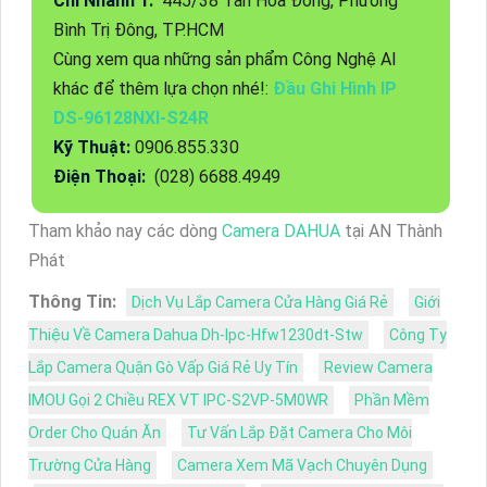
Chi Nhánh 1:
445/38 Tân Hòa Đông, Phường
Bình Trị Đông, TP.HCM
Cùng xem qua những sản phẩm Công Nghệ AI
khác để thêm lựa chọn nhé!:
Đầu Ghi Hình IP
DS-96128NXI-S24R
Kỹ Thuật:
0906.855.330
Điện Thoại:
(028) 6688.4949
Tham khảo nay các dòng
Camera DAHUA
tại AN Thành
Phát
Thông Tin:
Dịch Vụ Lắp Camera Cửa Hàng Giá Rẻ
Giới
Thiệu Về Camera Dahua Dh-Ipc-Hfw1230dt-Stw
Công Ty
Lắp Camera Quận Gò Vấp Giá Rẻ Uy Tín
Review Camera
IMOU Gọi 2 Chiều REX VT IPC-S2VP-5M0WR
Phần Mềm
Order Cho Quán Ăn
Tư Vấn Lắp Đặt Camera Cho Môi
Trường Cửa Hàng
Camera Xem Mã Vạch Chuyên Dụng