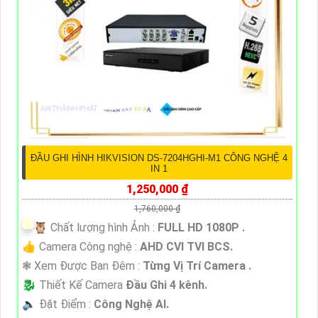
ĐẦU GHI HÌNH HIKVISION DS-7204HGHI-M1 CÔNG NGHỆ 4
IN 1
1,250,000 ₫
1,760,000 ₫
🦉 Chất lượng hình Ảnh :
FULL HD 1080P .
👍 Camera Công nghệ :
AHD CVI TVI BCS.
❃ Xem Được Ban Đêm :
Từng Vị Trí Camera .
🐉️ Thiết Kế Camera
Đầu Ghi 4 kênh.
️🔈 Đặt Điểm :
Công Nghệ AI.