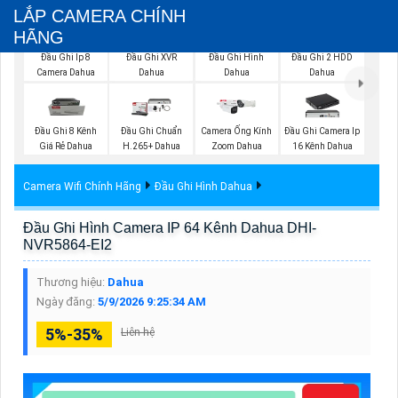
LẮP CAMERA CHÍNH
HÃNG
Đầu Ghi XVR
Đầu Ghi Ip 8
Đầu Ghi Hình
Đầu Ghi 2 HDD
Dahua
Camera Dahua
Dahua
Dahua
Đầu Ghi 8 Kênh
Đầu Ghi Chuẩn
Camera Ống Kính
Đầu Ghi Camera Ip
Giá Rẻ Dahua
H.265+ Dahua
Zoom Dahua
16 Kênh Dahua
Camera Wifi Chính Hãng
Đầu Ghi Hình Dahua
Đầu Ghi Hình Camera IP 64 Kênh Dahua DHI-
NVR5864-EI2
Thương hiệu:
Dahua
Ngày đăng:
5/9/2026 9:25:34 AM
5%-35%
Liên hệ