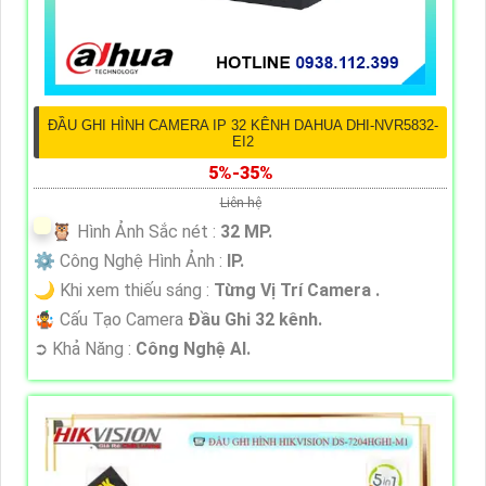
ĐẦU GHI HÌNH CAMERA IP 32 KÊNH DAHUA DHI-NVR5832-
EI2
5%-35%
Liên hệ
🦉 Hình Ảnh Sắc nét :
32 MP.
⚙ Công Nghệ Hình Ảnh :
IP.
🌙 Khi xem thiếu sáng :
Từng Vị Trí Camera .
🤹 Cấu Tạo Camera
Đầu Ghi 32 kênh.
️➲ Khả Năng :
Công Nghệ AI.