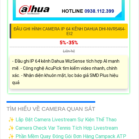
ĐẦU GHI HÌNH CAMERA IP 64 KÊNH DAHUA DHI-NVR5464-
EI2
5%-35%
Liên hệ
- Đầu ghi IP 64 kênh Dahua WizSense tích hợp AI mạnh
mẽ. - Công nghệ AcuPick tìm kiếm video nhanh, chính
xác. - Nhận diện khuôn mặt, lọc báo giả SMD Plus hiệu
quả
TÌM HIỂU VỀ CAMERA QUAN SÁT
✨ Lắp Đặt Camera Livestream Sự Kiện Thể Thao
✨ Camera Check Var Tennis Tích Hợp Livestream
✨ Phần Mềm Quay Đóng Gói Đơn Hàng Campack ATP