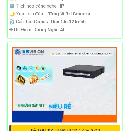
⚙ Tích hợp công nghệ :
IP.
🌙 Xem ban đêm :
Từng Vị Trí Camera .
⛓ Cấu Tạo Camera
Đầu Ghi 32 kênh.
️✤ Ưu Điểm :
Công Nghệ AI.
ĐẦU GHI KX-EAI4K88128N4 KBVISION