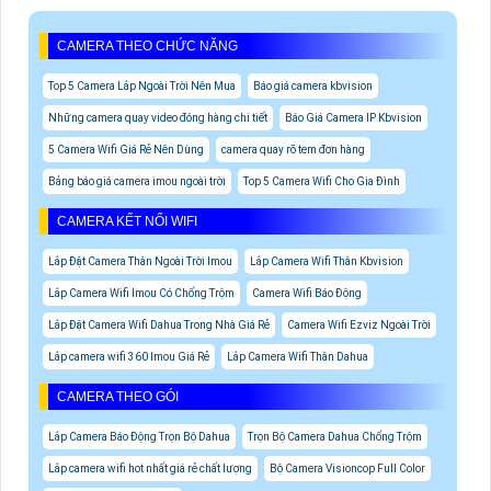
CAMERA THEO CHỨC NĂNG
Top 5 Camera Lắp Ngoài Trời Nên Mua
Báo giá camera kbvision
Những camera quay video đóng hàng chi tiết
Báo Giá Camera IP Kbvision
5 Camera Wifi Giá Rẻ Nên Dùng
camera quay rõ tem đơn hàng
Bảng báo giá camera imou ngoài trời
Top 5 Camera Wifi Cho Gia Đình
CAMERA KẾT NỐI WIFI
Lắp Đặt Camera Thân Ngoài Trời Imou
Lắp Camera Wifi Thân Kbvision
Lắp Camera Wifi Imou Có Chống Trộm
Camera Wifi Báo Động
Lắp Đặt Camera Wifi Dahua Trong Nhà Giá Rẻ
Camera Wifi Ezviz Ngoài Trời
Lắp camera wifi 360 Imou Giá Rẻ
Lắp Camera Wifi Thân Dahua
CAMERA THEO GÓI
Lắp Camera Báo Động Trọn Bộ Dahua
Trọn Bộ Camera Dahua Chống Trộm
Lắp camera wifi hot nhất giá rẻ chất lượng
Bộ Camera Visioncop Full Color