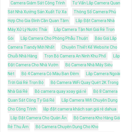
Camera Giám Sát Công Trình
Tư Vấn Lắp Camera Quan
Sát Nhà Xưởng Sản Xuất Từ Xa
Thông Số Camera Phù
Hợp Cho Gia Đình Cần Quan Tâm
Lắp Đặt Camera Nhà
Máy Xử Lý Nước Thải
Lắp Camera Tận Nơi Giá Rẻ Trọn
Gói
Lắp Camera Cho Phòng Phẫu Thuật
Báo Giá Lắp
Camera Tiandy Mới Nhất
Chuyên Thiết Kế Website Cho
Chuỗi Nhà Hàng
Trọn Bộ Camera An Ninh Khu Phố
Lắp
Đặt Camera Cho Nhà Vườn
Bộ Camera Nhà Máy Siêu
Nét
Bộ 4 Camera Có Màu Ban Đêm
Lắp Camera Ngoài
Trời Giá Rẻ Trọn Bộ
Bộ Camera WiFi Quay Quét 2K Trong
Nhà Giá Rẻ
Bộ camera quay xoay giá rẻ
Bộ 8 Camera
Quan Sát Công Ty Giá Rẻ
Lắp Camera Wifi Chuyên Dụng
Cho Công Trình
lắp đặt camera khách sạn giá rẻ dahua
Lắp Đặt Camera Cho Quán Ăn
Bộ Camera Kho Hàng Giá
Rẻ Thu Âm
Bộ Camera Chuyên Dụng Cho Kho