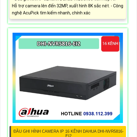
Hỗ trợ camera lên đến 32MP, xuất hình 8K sắc nét. - Công
nghệ AcuPick tìm kiếm nhanh, chính xác
ĐẦU GHI HÌNH CAMERA IP 16 KÊNH DAHUA DHI-NVR5816-
EI2