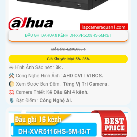
ĐẦU GHI DAHUA 8 KÊNH DH-XVR5108HS-5M-I3/T
Giá Bán: 4,230,000 ₫
Giá Khuyến Mại: 5%-35%
☀️ Hình Ảnh Sắc nét :
3k .
⚒ Công Nghệ Hình Ảnh :
AHD CVI TVI BCS.
🌔 Xem Được Ban Đêm :
Từng Vị Trí Camera .
💢 Camera Thiết Kế
Đầu Ghi 4 kênh.
️🎙 Đặt Điểm :
Công Nghệ AI.