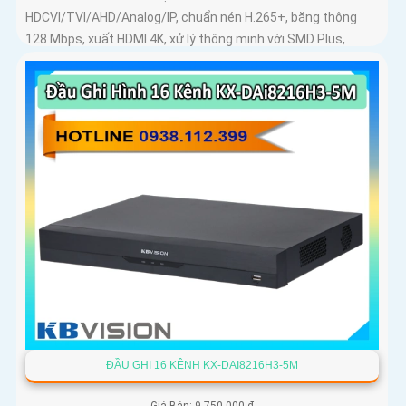
HDCVI/TVI/AHD/Analog/IP, chuẩn nén H.265+, băng thông
128 Mbps, xuất HDMI 4K, xử lý thông minh với SMD Plus,
QuickPick 2.0, nhận diện khuôn mặt
ĐẦU GHI 16 KÊNH KX-DAI8216H3-5M
Giá Bán: 9,750,000 ₫