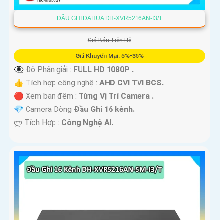
ĐẦU GHI DAHUA DH-XVR5216AN-I3/T
Giá Bán: Liên Hệ
Giá Khuyến Mại: 5%-35%
👁️‍🗨 Độ Phân giải :
FULL HD 1080P .
👍 Tích hợp công nghệ :
AHD CVI TVI BCS.
🔴 Xem ban đêm :
Từng Vị Trí Camera .
💎 Camera Dòng
Đầu Ghi 16 kênh.
️ლ Tích Hợp :
Công Nghệ AI.