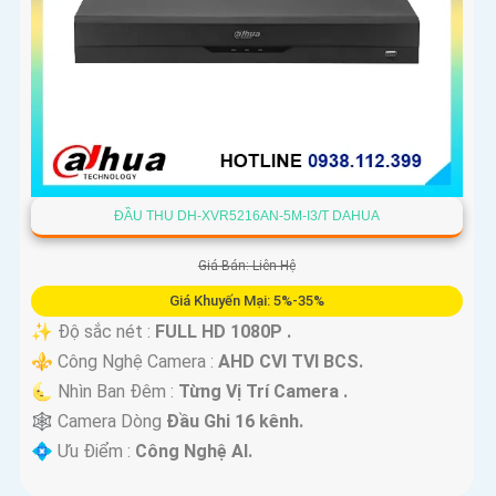
ĐẦU THU DH-XVR5216AN-5M-I3/T DAHUA
Giá Bán: Liên Hệ
Giá Khuyến Mại: 5%-35%
✨ Độ sắc nét :
FULL HD 1080P .
⚜️ Công Nghệ Camera :
AHD CVI TVI BCS.
🌜 Nhìn Ban Đêm :
Từng Vị Trí Camera .
🕸️ Camera Dòng
Đầu Ghi 16 kênh.
️💠 Ưu Điểm :
Công Nghệ AI.