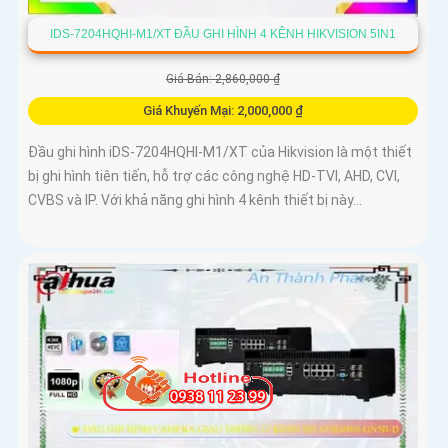
IDS-7204HQHI-M1/XT ĐẦU GHI HÌNH 4 KÊNH HIKVISION 5IN1
Giá Bán: 2,860,000 ₫
Giá Khuyến Mại: 2,000,000 ₫
Đầu ghi hình iDS-7204HQHI-M1/XT của Hikvision là một thiết
bị ghi hình tiên tiến, hỗ trợ các công nghệ HD-TVI, AHD, CVI,
CVBS và IP. Với khả năng ghi hình 4 kênh thiết bị này...