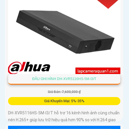
ĐẦU GHI HÌNH DH-XVR5116HS-5M-I3/T
Giá Bán: 7,600,000 ₫
Giá Khuyến Mại: 5%-35%
DH-XVR5116HS-5M-I3/T hỗ trợ 16 kênh hình ảnh cùng chuẩn
nén H.265+ giúp lưu trữ hiệu quả hơn 90% so với H.264 giao
diện thân thiện dễ thao tác HDMI xuất 4K VGA xuất 1080p