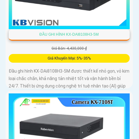
ĐẦU GHI HÌNH KX-DAI8108H3-5M
Giá Bán: 4,430,000 ₫
Giá Khuyến Mại: 5%-35%
Đầu ghi hình KX-DAi8108H3-5M được thiết kế nhỏ gọn, vỏ kim
loại chắc chắn, khả năng tản nhiệt tốt và vận hành bền bỉ
24/7. Thiết bị ứng dụng công nghệ trí tuệ nhân tạo (AI) giúp
lọc báo động giả, nhận diện chính xác khuôn mặt và phương
tiện, giúp người dùng dễ dàng tìm kiếm dữ liệu nhanh chóng