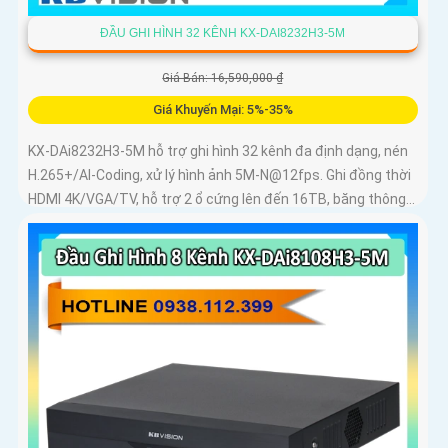
ĐẦU GHI HÌNH 32 KÊNH KX-DAI8232H3-5M
Giá Bán: 16,590,000 ₫
Giá Khuyến Mại: 5%-35%
KX-DAi8232H3-5M hỗ trợ ghi hình 32 kênh đa định dạng, nén
H.265+/AI-Coding, xử lý hình ảnh 5M-N@12fps. Ghi đồng thời
HDMI 4K/VGA/TV, hỗ trợ 2 ổ cứng lên đến 16TB, băng thông...