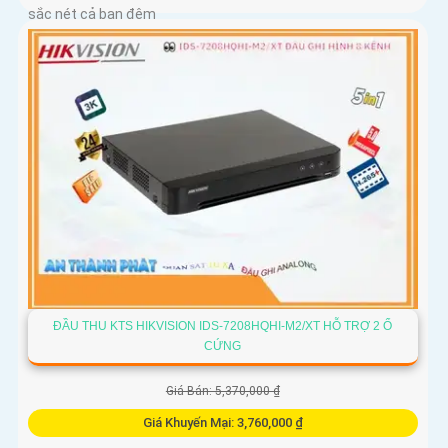
sắc nét cả ban đêm
ĐẦU THU KTS HIKVISION IDS-7208HQHI-M2/XT HỖ TRỢ 2 Ổ
CỨNG
Giá Bán: 5,370,000 ₫
Giá Khuyến Mại: 3,760,000 ₫