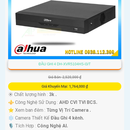
ĐẦU GHI 4 DH-XVR5104HS-I3/T
Giá Bán: 2,520,000 ₫
Giá Khuyến Mại: 1,764,000 ₫
☀️ Chất lượng hình :
3k .
⚜️ Công Nghệ Sử Dụng :
AHD CVI TVI BCS.
⭐ Xem ban đêm :
Từng Vị Trí Camera .
❄ Camera Thiết Kế
Đầu Ghi 4 kênh.
️🎙 Tích Hợp :
Công Nghệ AI.