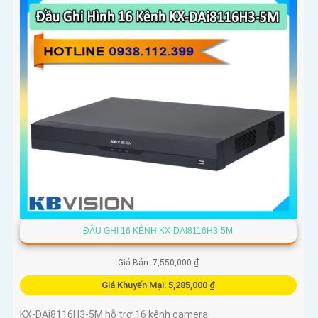
khả...
ĐẦU GHI 16 KÊNH KX-DAI8116H3-5M
Giá Bán: 7,550,000 ₫
Giá Khuyến Mại: 5,285,000 ₫
KX-DAi8116H3-5M hỗ trợ 16 kênh camera