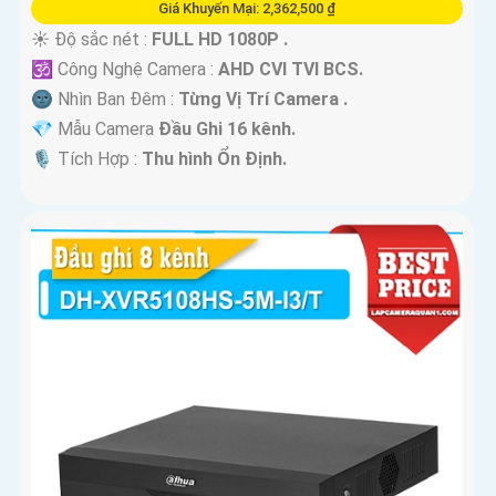
Giá Khuyến Mại: 2,362,500 ₫
☀️ Độ sắc nét :
FULL HD 1080P .
🕉️ Công Nghệ Camera :
AHD CVI TVI BCS.
🌚 Nhìn Ban Đêm :
Từng Vị Trí Camera .
💎 Mẫu Camera
Đầu Ghi 16 kênh.
️🎙 Tích Hợp :
Thu hình Ổn Định.