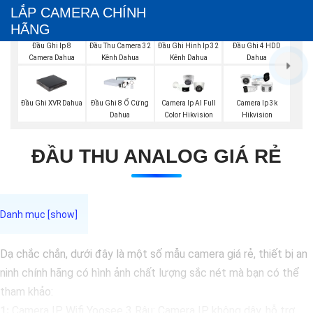
LẮP CAMERA CHÍNH
HÃNG
Đầu Ghi Ip 8
Đầu Thu Camera 32
Đầu Ghi Hình Ip 32
Đầu Ghi 4 HDD
Camera Dahua
Kênh Dahua
Kênh Dahua
Dahua
Đầu Ghi XVR Dahua
Đầu Ghi 8 Ổ Cứng
Camera Ip AI Full
Camera Ip 3k
Dahua
Color Hikvision
Hikvision
ĐẦU THU ANALOG GIÁ RẺ
Dạ chắc chắn, dưới đây là một số mẫu camera giá rẻ, thiết bị an
ninh chính hãng có hình ảnh chất lượng sắc nét mà bạn có thể
tham khảo:
1:
Camera IP Wifi Yoosee 3 Râu: Camera IP không dây, hỗ trợ