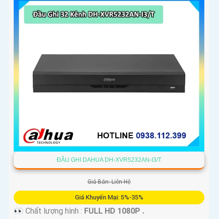
'
ĐẦU GHI DAHUA DH-XVR5232AN-I3/T
Giá Bán: Liên Hệ
Giá Khuyến Mại: 5%-35%
👀 Chất lượng hình :
FULL HD 1080P .