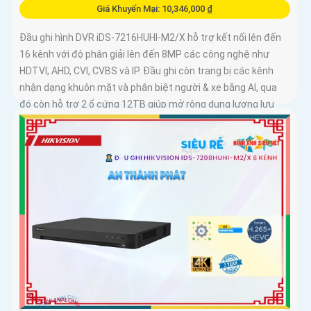
Giá Khuyến Mại: 10,346,000 ₫
Đầu ghi hình DVR iDS-7216HUHI-M2/X hỗ trợ kết nối lên đến
16 kênh với độ phân giải lên đến 8MP các công nghệ như
HDTVI, AHD, CVI, CVBS và IP. Đầu ghi còn trang bị các kênh
nhận dạng khuôn mặt và phân biệt người & xe bằng AI, qua
đó còn hỗ trợ 2 ổ cứng 12TB giúp mở rộng dung lượng lưu
trữ hiệu quả