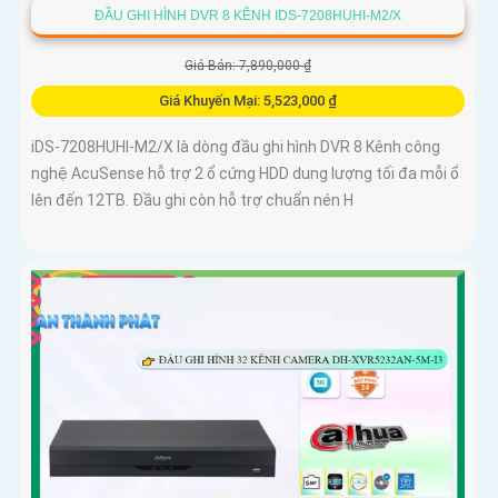
ĐẦU GHI HÌNH DVR 8 KÊNH IDS-7208HUHI-M2/X
Giá Bán: 7,890,000 ₫
Giá Khuyến Mại: 5,523,000 ₫
iDS-7208HUHI-M2/X là dòng đầu ghi hình DVR 8 Kênh công
nghệ AcuSense hỗ trợ 2 ổ cứng HDD dung lượng tối đa mỗi ổ
lên đến 12TB. Đầu ghi còn hỗ trợ chuẩn nén H