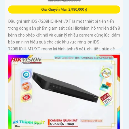
Giá Bán: 4,260,000 ₫
Giá Khuyến Mại: 2,980,000 ₫
Đầu ghi hình iDS-7208HQHI-M1/XT là một thiết bị tiên tiến
trong dòng sản phẩm giám sát của Hikvision, hỗ trợ lên đến 8
kênh cho phép kết nối và quản lý nhiều camera cùng lúc, đảm
bảo an ninh hiệu quả cho các khu vực rộng lớn iDS-
7208HQHI-M1/XT mang lại hình ảnh rõ nét, chi tiết, giúp dễ
dàng nhận diện các đối tượngThiết bị thu hình HD iDS-
7208HQHI-M1/XT của iDS Technology thuộc dòng sản phẩm
DVR chất lượng cao, hỗ trợ đầu vào 8 camera HD, ghi hình 4K,
chất lượng hình ảnh sắc nét.