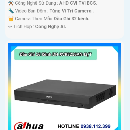
⚒ Công Nghệ Sử Dụng :
AHD CVI TVI BCS.
🔦 Video Ban Đêm :
Từng Vị Trí Camera .
👑 Camera Theo Mẫu
Đầu Ghi 32 kênh.
️↭ Tích Hợp :
Công Nghệ AI.