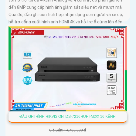
với hỗ trợ tối đa 4 kênh Analog và 4 kênh IP, độ phân giải lên
đến 8MP cung cấp hình ảnh giám sát siêu nét và mượt mà.
Qua đó, đầu ghi còn tích hợp nhận dạng con người và xe cộ,
hỗ trợ cổng xuất hình ảnh HDMI 4K và hỗ trợ ổ cứng lên đến
10TB
ĐẦU GHI HÌNH HIKVISION IDS-7216HUHI-M2/X 16 KÊNH
Giá Bán: 14,780,000 ₫