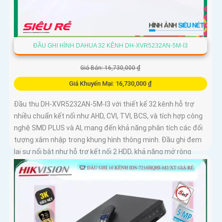
ĐẦU GHI HÌNH DAHUA 32 KÊNH DH-XVR5232AN-5M-I3
Giá Bán: 16,730,000 ₫
Giá Khuyến Mại: 16,730,000 ₫
Đầu thu DH-XVR5232AN-5M-I3 với thiết kế 32 kênh hỗ trợ
nhiều chuẩn kết nối như AHD, CVI, TVI, BCS, và tích hợp công
nghệ SMD PLUS và AI, mang đến khả năng phân tích các đối
tượng xâm nhập trong khung hình thông minh. Đầu ghi đem
lại sự nổi bật như hỗ trợ kết nối 2 HDD, khả năng mở rộng
thêm 16 kênh IP đáp ứng nhu cầu dễ dàng