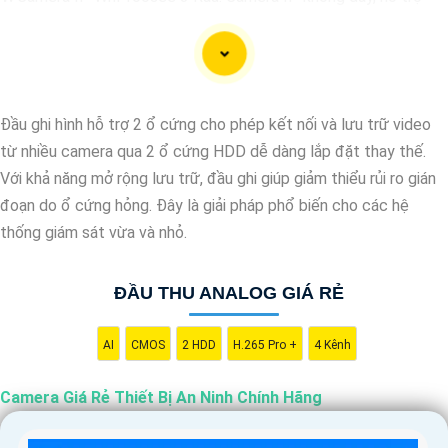
xem qua điện thoại di động, có chất lượng hình ảnh sắc nét, giá
cả phải chăng.
🎬
2:
Camera Vantech VP-C2112CP: Camera dạng dome, chất
lượng Full HD, hỗ trợ xoay 360 độ, phù hợp cho việc lắp đặt
Đầu ghi hình hỗ trợ 2 ổ cứng cho phép kết nối và lưu trữ video
trong nhà hoặc ngoài trời.
từ nhiều camera qua 2 ổ cứng HDD dễ dàng lắp đặt thay thế.
🌈
3:
Camera Hikvision DS-2CE56C0T-IRP: Camera thân hồng
Với khả năng mở rộng lưu trữ, đầu ghi giúp giảm thiểu rủi ro gián
ngoại, chất lượng 1MP, có khả năng quan sát ban đêm tốt, sắc
đoạn do ổ cứng hỏng. Đây là giải pháp phổ biến cho các hệ
nét.
thống giám sát vừa và nhỏ.
🔖
4:
Camera Dahua HAC-HDBW1200RP-Z: Camera dome chất
lượng 2MP, hỗ trợ các tính năng như chống ngược sáng, chống
ĐẦU THU ANALOG GIÁ RẺ
nước.
Nhớ kiểm tra kỹ thông số kỹ thuật cũng như nguồn gốc xuất xứ
của sản phẩm trước khi mua nhé để
AI
CMOS
2 HDD
H.265 Pro +
Hoàn toàn tin cậy
4 Kênh
là sản
phẩm chính hãng và đáng tin cậy.
Camera Giá Rẻ Thiết Bị An Ninh Chính Hãng