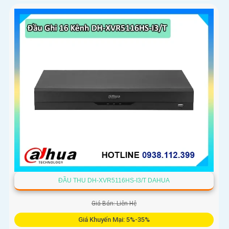
ĐẦU THU DH-XVR5116HS-I3/T DAHUA
Giá Bán: Liên Hệ
Giá Khuyến Mại: 5%-35%