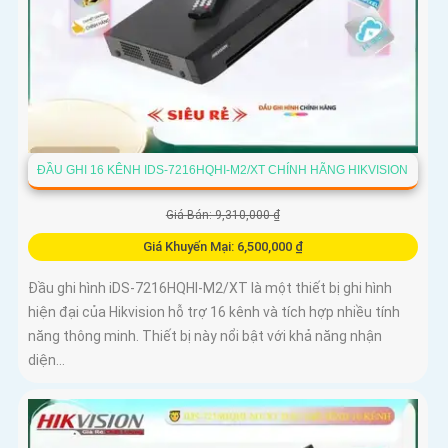
ĐẦU GHI 16 KÊNH IDS-7216HQHI-M2/XT CHÍNH HÃNG HIKVISION
Giá Bán: 9,310,000 ₫
Giá Khuyến Mại: 6,500,000 ₫
Đầu ghi hình iDS-7216HQHI-M2/XT là một thiết bị ghi hình
hiện đại của Hikvision hỗ trợ 16 kênh và tích hợp nhiều tính
năng thông minh. Thiết bị này nổi bật với khả năng nhận
diện...