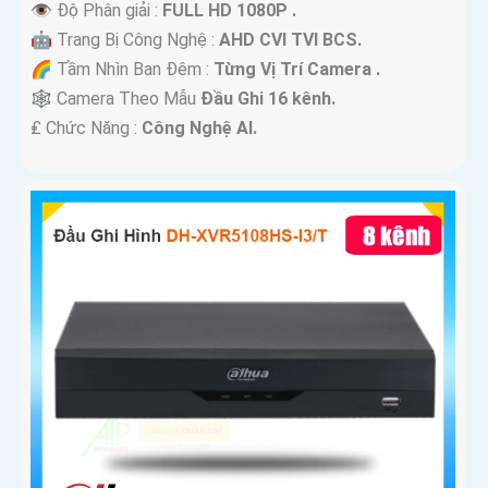
👁 Độ Phân giải :
FULL HD 1080P .
🤖️ Trang Bị Công Nghệ :
AHD CVI TVI BCS.
🌈 Tầm Nhìn Ban Đêm :
Từng Vị Trí Camera .
🕸️ Camera Theo Mẫu
Đầu Ghi 16 kênh.
️₤ Chức Năng :
Công Nghệ AI.