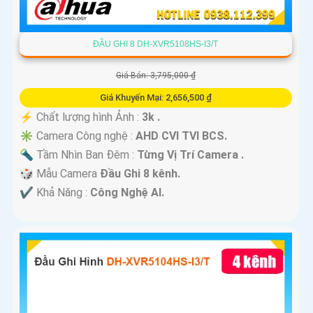
ĐẦU GHI 8 DH-XVR5108HS-I3/T
Giá Bán: 3,795,000 ₫
Giá Khuyến Mại: 2,656,500 ₫
️⚡ Chất lượng hình Ảnh :
3k .
✳️ Camera Công nghệ :
AHD CVI TVI BCS.
🔦 Tầm Nhìn Ban Đêm :
Từng Vị Trí Camera .
🎲 Mẫu Camera
Đầu Ghi 8 kênh.
️✔️ Khả Năng :
Công Nghệ AI.