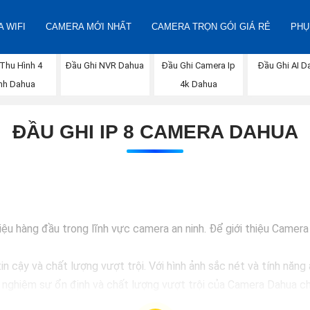
 WIFI
CAMERA MỚI NHẤT
CAMERA TRỌN GÓI GIÁ RẺ
PHỤ
Thu Hình 4
Đầu Ghi NVR Dahua
Đầu Ghi Camera Ip
Đầu Ghi AI D
nh Dahua
4k Dahua
ĐẦU GHI IP 8 CAMERA DAHUA
 hàng đầu trong lĩnh vực camera an ninh. Để giới thiệu Camera D
 cậy và chất lượng vượt trội. Với hình ảnh sắc nét và tính năng 
i nghiệm sự ổn định và chất lượng vượt trội của Camera Dahua ch