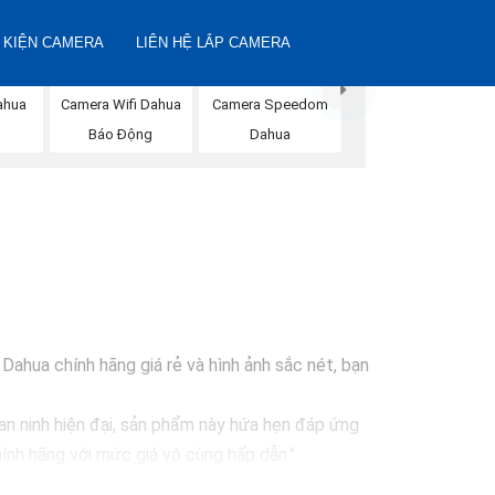
 KIỆN CAMERA
LIÊN HỆ LẮP CAMERA
ahua
Camera Wifi Dahua
Camera Speedom
Báo Động
Dahua
ahua chính hãng giá rẻ và hình ảnh sắc nét, bạn
an ninh hiện đại, sản phẩm này hứa hẹn đáp ứng
ính hãng với mức giá vô cùng hấp dẫn."