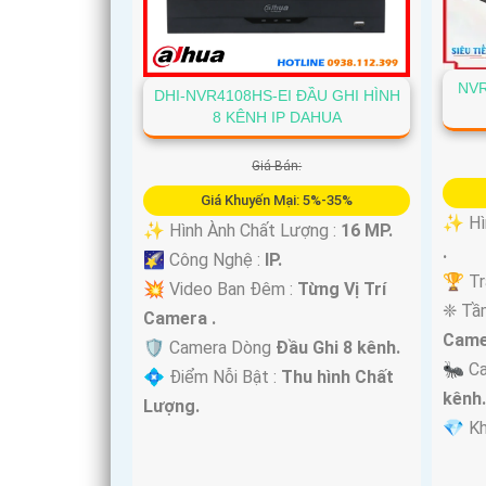
NVR
DHI-NVR4108HS-EI ĐẦU GHI HÌNH
8 KÊNH IP DAHUA
Giá Bán:
Giá Khuyến Mại: 5%-35%
✨ Hìn
✨ Hình Ành Chất Lượng :
16 MP.
.
🌠 Công Nghệ :
IP.
🏆 Tr
💥 Video Ban Đêm :
Từng Vị Trí
❈ Tầ
Camera .
Came
🛡 Camera Dòng
Đầu Ghi 8 kênh.
🐜 C
️💠 Điểm Nỗi Bật :
Thu hình Chất
kênh
Lượng.
️💎 K