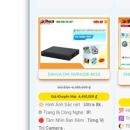
DAHUA DHI-NVR4208-4KS3
DH
Giá Bán: 6,385,000 ₫
Giá Khuyến Mại: 4,490,000 ₫
🔆 Hình Ảnh Sắc nét :
Ultra 8k .
💯 Hì
®️ Trang Bị Công Nghệ :
IP.
🕉️ T
🔴 Tầm Nhìn Ban Đêm :
Từng Vị
🌔 T
Trí Camera .