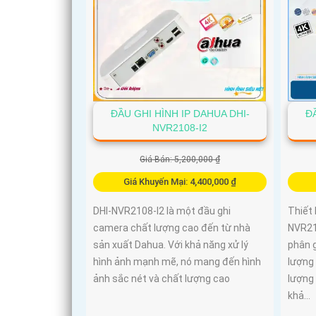
ĐẦU GHI HÌNH IP DAHUA DHI-
Đ
NVR2108-I2
Giá Bán: 5,200,000 ₫
Giá Khuyến Mại: 4,400,000 ₫
DHI-NVR2108-I2 là một đầu ghi
Thiết 
camera chất lượng cao đến từ nhà
NVR21
sản xuất Dahua. Với khả năng xử lý
phân g
hình ảnh mạnh mẽ, nó mang đến hình
lượng 
ảnh sắc nét và chất lượng cao
lượng 
khả...