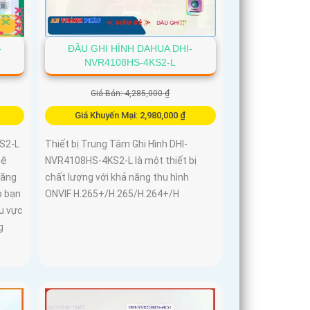
-
ĐẦU GHI HÌNH DAHUA DHI-
NVR4108HS-4KS2-L
Giá Bán: 4,285,000 ₫
Giá Khuyến Mại: 2,980,000 ₫
S2-L
Thiết bị Trung Tâm Ghi Hình DHI-
hệ
NVR4108HS-4KS2-L là một thiết bị
năng
chất lượng với khả năng thu hình
p bạn
ONVIF H.265+/H.265/H.264+/H
u vực
g