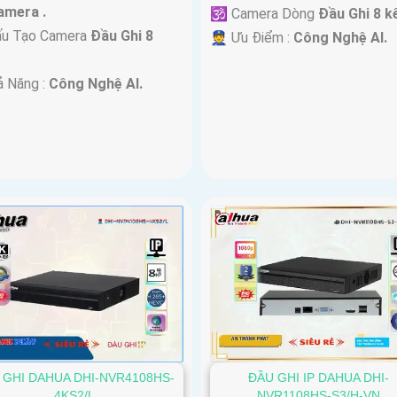
amera .
🕉️ Camera Dòng
Đầu Ghi 8 k
u Tạo Camera
Đầu Ghi 8
️👮 Ưu Điểm :
Công Nghệ AI.
.
ả Năng :
Công Nghệ AI.
 GHI DAHUA DHI-NVR4108HS-
ĐẦU GHI IP DAHUA DHI-
4KS2/L
NVR1108HS-S3/H-VN