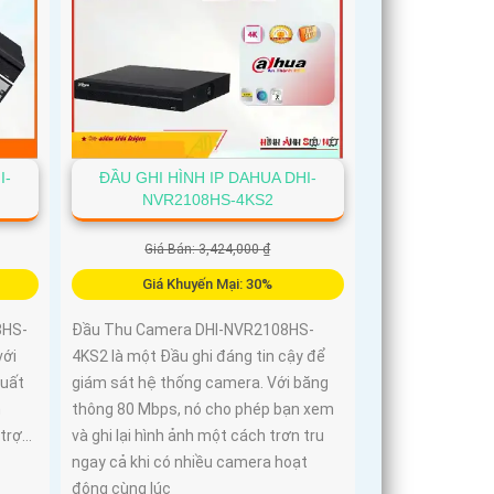
I-
ĐẦU GHI HÌNH IP DAHUA DHI-
NVR2108HS-4KS2
Giá Bán: 3,424,000 ₫
Giá Khuyến Mại: 30%
8HS-
Đầu Thu Camera DHI-NVR2108HS-
với
4KS2 là một Đầu ghi đáng tin cậy để
suất
giám sát hệ thống camera. Với băng
m
thông 80 Mbps, nó cho phép bạn xem
rợ...
và ghi lại hình ảnh một cách trơn tru
ngay cả khi có nhiều camera hoạt
động cùng lúc