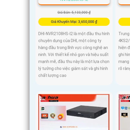
Giá Bán: 5,133,000 ₫
Giá Khuyến Mại: 3,650,000 ₫
DHI-NVR2108HS-I2 là một đầu thu hình
Trung
chuyên dụng của DHI, một công ty
4KS2/
hàng đầu trong lĩnh vực công nghệ an
hiện 
ninh. Với thiết kế nhỏ gọn và hiệu suất
ghi hì
mạnh mẽ, đầu thu này là một lựa chọn
mang 
lý tưởng cho việc giám sát và ghi hình
rõ ràn
chất lượng cao