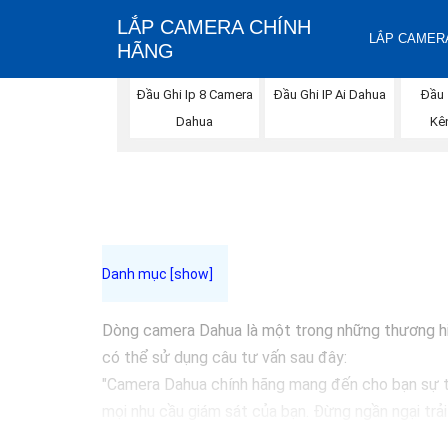
LẮP CAMERA CHÍNH
LẮP CAMERA
HÃNG
Đầu Ghi Ip 8 Camera
Đầu Ghi IP Ai Dahua
Đầu 
Dahua
Kê
Dòng camera Dahua là một trong những thương hiệu
có thể sử dụng câu tư vấn sau đây:
"Camera Dahua chính hãng mang đến cho bạn sự tin
mọi nhu cầu giám sát của bạn. Đừng ngần ngại trả