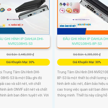
ẦU GHI HÌNH IP DAHUA DHI-
ĐẦU GHI HÌNH IP DAHUA DH
NVR2108HS-S3
NVR2108HS-8P-S3
Giá Bán: 3,445,000 ₫
Giá Bán: 6,385,000 ₫
Giá Khuyến Mại: 30%
Giá Khuyến Mại: 30%
bị Trung Tâm Ghi Hình DHI-
Trung Tâm Ghi Hình DHI-NVR210
08HS-S3 là một Đầu ghi độ
8P-S3 là một thiết bị chất lượng 
iải cao và sắt nét, với chất
hình ảnh sắc nét, đảm bảo hiệu 
hình ảnh ONVIF sắt nét và chất
cao trong việc quan sát ban đê
hình ảnh ban đêm tuyệt vời. Với
thông minh. Thiết bị này cũng hỗ t