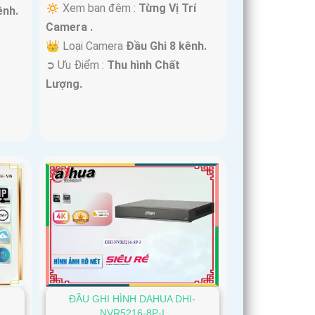
🔅 Xem ban đêm :
Từng Vị Trí
ênh.
Camera .
👑 Loại Camera
Đầu Ghi 8 kênh.
️➲ Ưu Điểm :
Thu hình Chất
Lượng.
ĐẦU GHI HÌNH DAHUA DHI-
NVR5216-8P-I