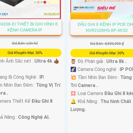
4208-EI THIẾT BỊ GHI HÌNH 8
ĐẦU GHI 8 KÊNH IP POE DH
KÊNH CAMERA IP
NVR2108HS-8P-4KS3
Giá Bán: Liên hệ
Giá Bán: 4,500,000 ₫
Giá Khuyến Mại: 30%
Giá Khuyến Mại: 30%
h Ảnh Sắc nét :
Ultra 4k 👍🏾
🦉 Độ Phân giải :
Ultra 8k .
🌠 Camera Công nghệ :
IP PO
ang Bị Công Nghệ :
IP.
💥 Tầm Nhìn Ban Đêm :
Từng 
m Nhìn Ban Đêm :
Từng Vị Trí
Trí Camera .
ra .
💢 Loại Camera
Đầu Ghi 8 kê
amera Thiết Kế
Đầu Ghi 8
️🔔 Khả Năng :
Thu hình Chất
.
Lượng.
hả Năng :
Công Nghệ AI.