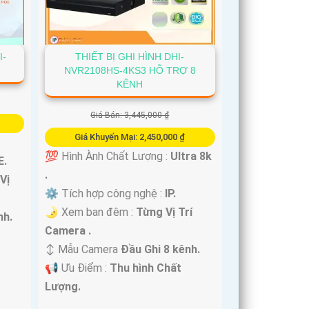
I-
THIẾT BỊ GHI HÌNH DHI-
NVR2108HS-4KS3 HỖ TRỢ 8
KÊNH
Giá Bán: 3,445,000 ₫
Giá Khuyến Mại: 2,450,000 ₫
💯 Hình Ành Chất Lượng :
Ultra 8k
E.
.
Vị
⚙ Tích hợp công nghệ :
IP.
🌛 Xem ban đêm :
Từng Vị Trí
nh.
Camera .
↕️ Mẫu Camera
Đầu Ghi 8 kênh.
️📢 Ưu Điểm :
Thu hình Chất
Lượng.