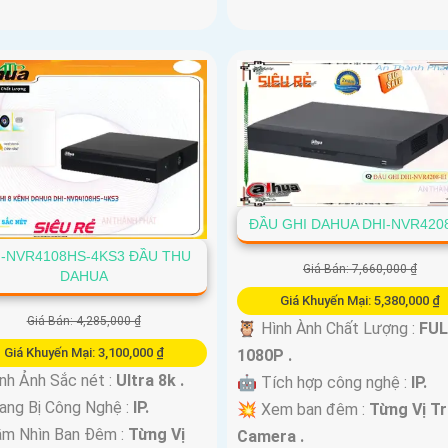
ĐẦU GHI DAHUA DHI-NVR4208
I-NVR4108HS-4KS3 ĐẦU THU
Giá Bán: 7,660,000 ₫
DAHUA
Giá Khuyến Mại: 5,380,000 ₫
Giá Bán: 4,285,000 ₫
🦉 Hình Ành Chất Lượng :
FUL
Giá Khuyến Mại: 3,100,000 ₫
1080P .
nh Ảnh Sắc nét :
Ultra 8k .
🤖️ Tích hợp công nghệ :
IP.
rang Bị Công Nghệ :
IP.
💥 Xem ban đêm :
Từng Vị Tr
ầm Nhìn Ban Đêm :
Từng Vị
Camera .