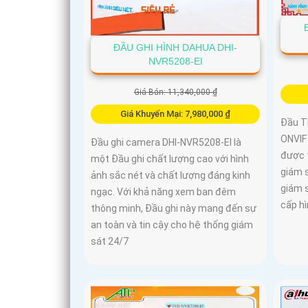
ĐẦU GHI HÌNH DAHUA DHI-
NVR5208-EI
Giá Bán: 11,340,000 ₫
Giá Khuyến Mại: 7,980,000 ₫
Đầu T
ONVIF 
Đầu ghi camera DHI-NVR5208-EI là
được 
một Đầu ghi chất lượng cao với hình
giám 
ảnh sắc nét và chất lượng đáng kinh
giám 
ngạc. Với khả năng xem ban đêm
cấp hì
thông minh, Đầu ghi này mang đến sự
an toàn và tin cậy cho hệ thống giám
sát 24/7