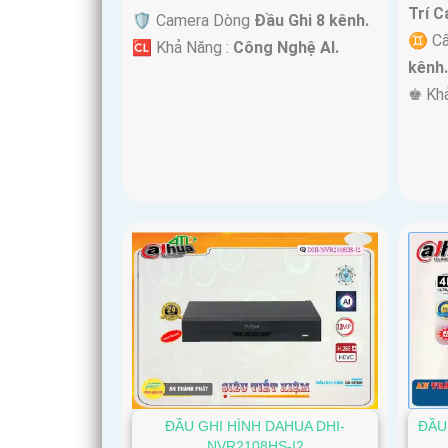
Trí C
🛡 Camera Dòng
Đầu Ghi 8 kênh.
♊ Cấ
️🆑 Khả Năng :
Công Nghệ AI.
kênh
️♚ Kh
ĐẦU GHI HÌNH DAHUA DHI-
ĐẦU
NVR2108HS-I2