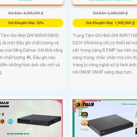
Giá Bán: 4,285,000 ₫
Giá Bán: 2,380,000 ₫
Giá Khuyến Mại: 30%
Giá Khuyến Mại: 1,900,000 ₫
 Tâm Ghi Hình DHI-NVR4108HS-
Trung Tâm Ghi Hình DHI-NVR110
L là một Đầu ghi chất lượng và
S3/H-VN không chỉ có thiết kế m
đại của hãng Dahua. Với khả năng
sắt trong sáng 8.0 MP tạo nên s
nh chất lượng 4K, Đầu ghi này
sang trọng, chắc chắn mà còn đ
đến những hình ảnh sắc nét và
trang bị công nghệ xử lý hình ảnh
g
nối ONVIF ONVIF sáng đẹp hơn