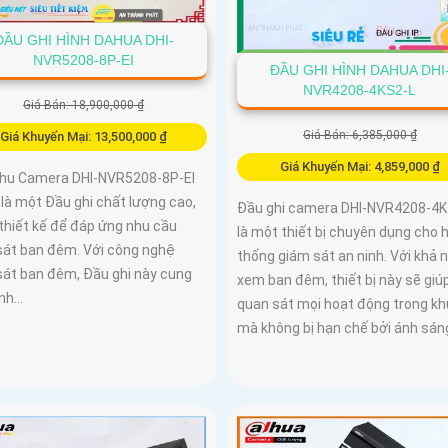
ĐẦU GHI HÌNH DAHUA DHI-
NVR5208-8P-EI
ĐẦU GHI HÌNH DAHUA DHI
NVR4208-4KS2-L
Giá Bán: 18,900,000 ₫
Giá Bán: 6,385,000 ₫
Giá Khuyến Mại: 13,500,000 ₫
Giá Khuyến Mại: 4,859,000 ₫
hu Camera DHI-NVR5208-8P-EI
là một Đầu ghi chất lượng cao,
Đầu ghi camera DHI-NVR4208-4K
thiết kế để đáp ứng nhu cầu
là một thiết bị chuyên dụng cho 
sát ban đêm. Với công nghệ
thống giám sát an ninh. Với khả 
sát ban đêm, Đầu ghi này cung
xem ban đêm, thiết bị này sẽ giú
nh...
quan sát mọi hoạt động trong kh
mà không bị hạn chế bởi ánh sán