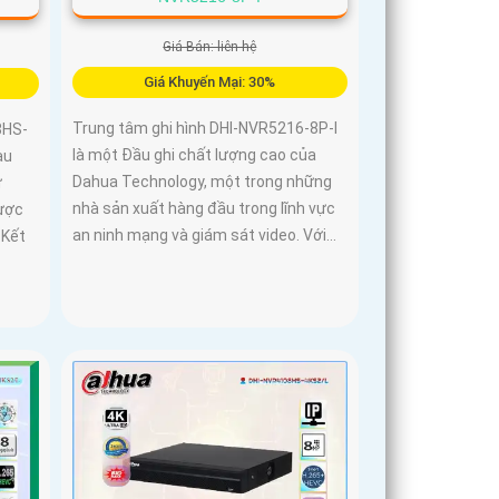
Giá Bán: liên hệ
Giá Khuyến Mại: 30%
Trung tâm ghi hình DHI-NVR5216-8P-I
8HS-
là một Đầu ghi chất lượng cao của
àu
Dahua Technology, một trong những
ự
nhà sản xuất hàng đầu trong lĩnh vực
ược
an ninh mạng và giám sát video. Với...
 Kết