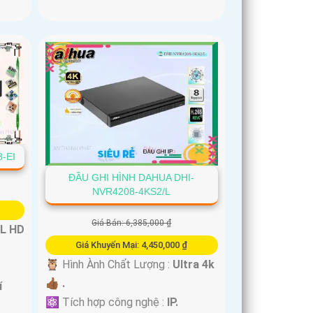
-EI
ĐẦU GHI HÌNH DAHUA DHI-
NVR4208-4KS2/L
Giá Bán: 6,385,000 ₫
L HD
Giá Khuyến Mại: 4,450,000 ₫
🦉 Hình Ành Chất Lượng :
Ultra 4k
👍🏾 .
í
⚛️ Tích hợp công nghệ :
IP.