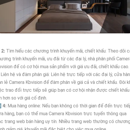
►
2:
Tìm hiểu các chương trình khuyến mãi, chiết khấu: Theo dõi 
ương trình khuyến mãi, ưu đãi từ các đại lý, nhà phân phối Camer
vision để có cơ hội mua sản phẩm với giá ưu đãi, chiết khấu cao.
Liên hệ và đàm phán giá: Liên hệ trực tiếp với các đại lý, cửa hà
n lẻ Camera Kbvision để đàm phán về giá cả và chiết khấu. Đôi kh
ệc trao đổi trực tiếp sẽ giúp bạn có cơ hội nhận được chiết khấu
n hơn so với giá cố định.

4:
Mua hàng online: Nếu bạn không có thời gian để đến trực tiế
a hàng, bạn có thể mua Camera Kbvision trực tuyến thông qua
c trang web bán hàng uy tín. Nhiều trang web thường có chươn
ình giảm giá, khuyến mãi đặc biệt cho việc mua online.