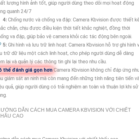
ất lượng hình ảnh tốt, giúp người dùng theo dõi mọi hoạt động
ung quanh 24/7
🥈
4:
Chống nước và chống va đập: Camera Kbvision được thiết k
ắc chắn, chịu được điều kiện thời tiết khắc nghiệt, đồng thời
ống va đập, giúp bảo vệ camera khỏi các tác động bên ngoài.

5:
Ghi hình và lưu trữ linh hoạt: Camera Kbvision hỗ trợ ghi hình 
u trữ dữ liệu một cách linh hoạt, cho phép người dùng dễ dàng
m lại và quản lý các thông tin ghi lại theo nhu cầu.
ó thể đánh giá gọn hơn
Camera Kbvision không chỉ đáp ứng nh
u giám sát an ninh mà còn mang đến những tính năng tiên tiến v
ệu quả, giúp người dùng có trải nghiệm an toàn và thuận lợi khi sử
ng.
ƯỚNG DẪN CÁCH MUA CAMERA KBVISION VỚI CHIẾT
KHẤU CAO