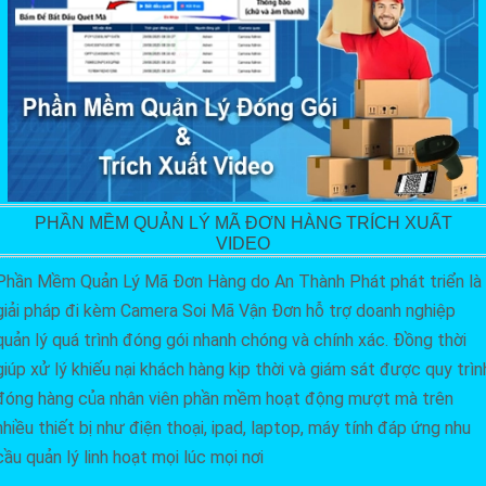
PHẦN MỀM QUẢN LÝ MÃ ĐƠN HÀNG TRÍCH XUẤT
VIDEO
Phần Mềm Quản Lý Mã Đơn Hàng do An Thành Phát phát triển là
giải pháp đi kèm Camera Soi Mã Vận Đơn hỗ trợ doanh nghiệp
quản lý quá trình đóng gói nhanh chóng và chính xác. Đồng thời
giúp xử lý khiếu nại khách hàng kịp thời và giám sát được quy trìn
đóng hàng của nhân viên phần mềm hoạt động mượt mà trên
nhiều thiết bị như điện thoại, ipad, laptop, máy tính đáp ứng nhu
cầu quản lý linh hoạt mọi lúc mọi nơi