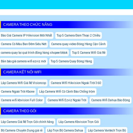
CAMERA THEO CHỨC NĂNG
Báo Giá Camera IP Hikvision Mới Nhất
Top 5 Camera Đàm Thoại 2 Chiều
Camera Có Màu Ban Đêm Siêu Nét
Camera quay video Đóng Hàng Cận Cảnh
camera quay lại quá trình đóng hàng shopee tiktok
Top 5 Camera Wifi Giá Rẻ
Bản báo giá camera wifi ezviz mới
Top 5 Camera Quay Đóng Hàng
CAMERA KẾT NỐI WIFI
Lắp Camera Wifi Giá Rẻ Visioncop
Camera Wifi Hikvision Ngoài Trời 360
Camera Ngoài Trời Kbone
Lắp Camera Wifi Có Cảnh Báo Chống trộm
Camera wifi kbvision Full Color
Camera Wifi Ezviz Ngoài Trời
Camera Wifi Dahua Báo Động
CAMERA THEO GÓI
Lắp Camera Giá Rẻ Trọn Gói chính hãng
Lắp Camera Kbvision Trọn Gói
Bộ Camera Chuyên Dụng giá rẻ
Lắp Trọn Bộ Camera Dahua
Lắp Camera Vantech Trọn Bộ