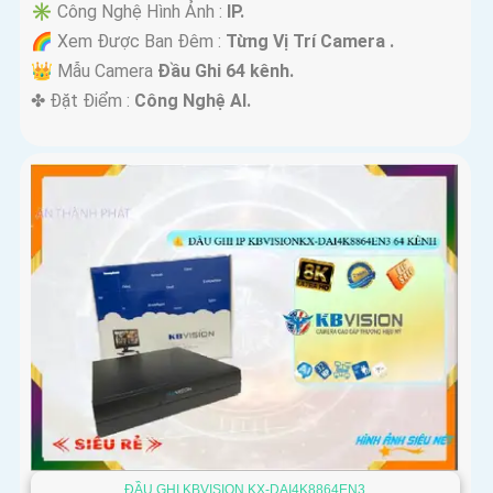
✳️ Công Nghệ Hình Ảnh :
IP.
🌈 Xem Được Ban Đêm :
Từng Vị Trí Camera .
👑 Mẫu Camera
Đầu Ghi 64 kênh.
️✤ Đặt Điểm :
Công Nghệ AI.
ĐẦU GHI KBVISION KX-DAI4K8864EN3