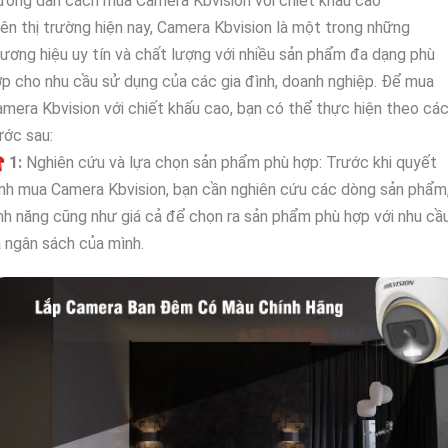
ớng dẫn cách mua Camera Kbvision với chiết khấu cao
ên thị trường hiện nay, Camera Kbvision là một trong những
ương hiệu uy tín và chất lượng với nhiều sản phẩm đa dạng phù
p cho nhu cầu sử dụng của các gia đình, doanh nghiệp. Để mua
mera Kbvision với chiết khấu cao, bạn có thể thực hiện theo cá
ước sau:
☎
1:
Nghiên cứu và lựa chọn sản phẩm phù hợp: Trước khi quyết
nh mua Camera Kbvision, bạn cần nghiên cứu các dòng sản phẩm
nh năng cũng như giá cả để chọn ra sản phẩm phù hợp với nhu cầ
 ngân sách của mình.