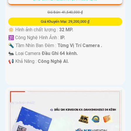
Giá Bán: 41,540,000 ₫
Giá Khuyến Mại: 29,200,000 ₫
🔅 Hình ảnh chất lượng :
32 MP.
🕉️ Công Nghệ Hình Ảnh :
IP.
🔦 Tầm Nhìn Ban Đêm :
Từng Vị Trí Camera .
🐜 Loại Camera
Đầu Ghi 64 kênh.
️📢 Khả Năng :
Công Nghệ AI.