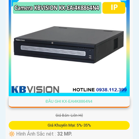
ĐẦU GHI KX-EAI4K8864N4
Giá Bán: Liên Hệ
Giá Khuyến Mại: 5%-35%
🔆 Hình Ảnh Sắc nét :
32 MP.