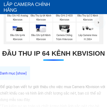
LẮP CAMERA CHÍNH
HÃNG
Đầu Ghi HD Analog
Đầu Thu Ip 64 Kênh
Đầu GHi 2 HDD
Đầu Thu Ip 32 Kênh
Kbvision
Kbvision
Kbvision
Kbvision
Đầu Ghi Ip 4k
Đầu Ghi Ip 8 Kênh
Camera Chống
Lắp Camera Imou
Kbvision
Kbvision
Trộm Hikvision
H.265+
ĐẦU THU IP 64 KÊNH KBVISION
Để giúp bạn viết tư giới thiệu cho việc mua Camera Kbvision với
chiết khấu cao và hình ảnh chất lượng sắc nét, bạn có thể sử
dụng mẫu sau đây:
"Tìm kiếm sự an toàn và chất lượng hình ảnh sắc nét cho hệ