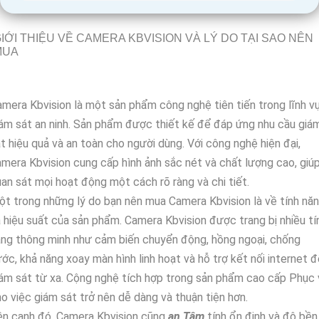
IỚI THIỆU VỀ CAMERA KBVISION VÀ LÝ DO TẠI SAO NÊN
MUA
mera Kbvision là một sản phẩm công nghệ tiên tiến trong lĩnh v
ám sát an ninh. Sản phẩm được thiết kế để đáp ứng nhu cầu giá
t hiệu quả và an toàn cho người dùng. Với công nghệ hiện đại,
mera Kbvision cung cấp hình ảnh sắc nét và chất lượng cao, giú
an sát mọi hoạt động một cách rõ ràng và chi tiết.
t trong những lý do bạn nên mua Camera Kbvision là về tính nă
 hiệu suất của sản phẩm. Camera Kbvision được trang bị nhiều tí
ng thông minh như cảm biến chuyển động, hồng ngoại, chống
ớc, khả năng xoay màn hình linh hoạt và hỗ trợ kết nối internet 
ám sát từ xa. Cộng nghệ tích hợp trong sản phẩm cao cấp Phục 
o việc giám sát trở nên dễ dàng và thuận tiện hơn.
ên cạnh đó, Camera Kbvision cũng
an Tâm
tính ổn định và độ bền