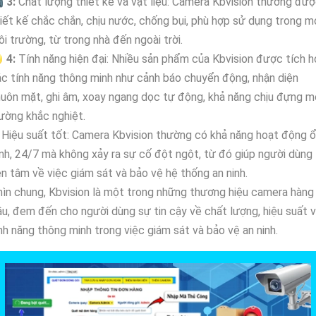

3:
Chất lượng thiết kế và vật liệu: Camera Kbvision thường đư
iết kế chắc chắn, chịu nước, chống bụi, phù hợp sử dụng trong m
i trường, từ trong nhà đến ngoài trời.

4:
Tính năng hiện đại: Nhiều sản phẩm của Kbvision được tích 
c tính năng thông minh như cảnh báo chuyển động, nhận diện
uôn mặt, ghi âm, xoay ngang dọc tự động, khả năng chịu đựng m
ường khắc nghiệt.
Hiệu suất tốt: Camera Kbvision thường có khả năng hoạt động 
nh, 24/7 mà không xảy ra sự cố đột ngột, từ đó giúp người dùng
n tâm về việc giám sát và bảo vệ hệ thống an ninh.
ìn chung, Kbvision là một trong những thương hiệu camera hàng
u, đem đến cho người dùng sự tin cậy về chất lượng, hiệu suất 
nh năng thông minh trong việc giám sát và bảo vệ an ninh.