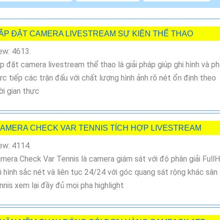
ẮP ĐẶT CAMERA LIVESTREAM SỰ KIỆN THỂ THAO
ew: 4613.
p đặt camera livestream thể thao là giải pháp giúp ghi hình và p
ực tiếp các trận đấu với chất lượng hình ảnh rõ nét ổn định theo
ời gian thực
AMERA CHECK VAR TENNIS TÍCH HỢP LIVESTREAM
ew: 4114.
mera Check Var Tennis là camera giám sát với độ phân giải Full
i hình sắc nét và liên tục 24/24 với góc quang sát rộng khác sân
nnis xem lại đầy đủ mọi pha highlight