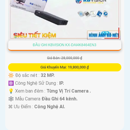
ĐẦU GHI KBVISION KX-DAI4K8464EN3
Giá Bán: 28,000,000 ₫
Giá Khuyến Mại: 19,800,000 ₫
🔆 Độ sắc nét :
32 MP.
⚛️ Công Nghệ Sử Dụng :
IP.
💡 Xem ban đêm :
Từng Vị Trí Camera .
🕸️ Mẫu Camera
Đầu Ghi 64 kênh.
️⌘ Ưu Điểm :
Công Nghệ AI.