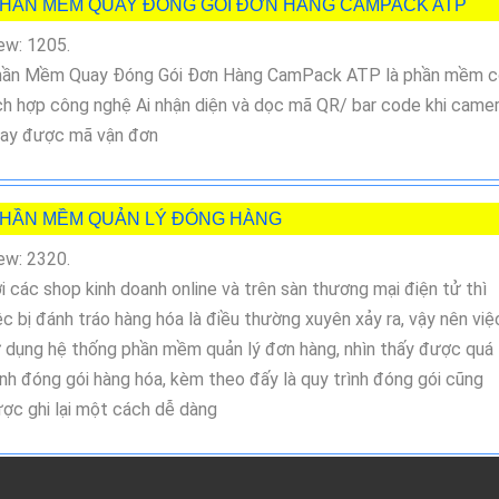
HẦN MỀM QUAY ĐÓNG GÓI ĐƠN HÀNG CAMPACK ATP
ew: 1205.
ần Mềm Quay Đóng Gói Đơn Hàng CamPack ATP là phần mềm c
ch hợp công nghệ Ai nhận diện và dọc mã QR/ bar code khi came
ay được mã vận đơn
HẦN MỀM QUẢN LÝ ĐÓNG HÀNG
ew: 2320.
i các shop kinh doanh online và trên sàn thương mại điện tử thì
ệc bị đánh tráo hàng hóa là điều thường xuyên xảy ra, vậy nên việ
 dụng hệ thống phần mềm quản lý đơn hàng, nhìn thấy được quá
ình đóng gói hàng hóa, kèm theo đấy là quy trình đóng gói cũng
ợc ghi lại một cách dễ dàng