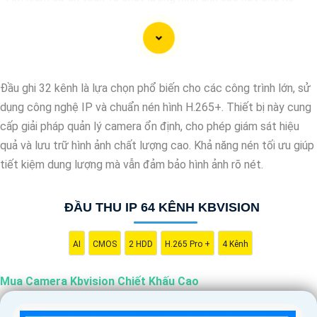
thống giám sát của bạn? Hãy đến với Camera Kbvision - thương
hiệu uy tín với chiết khấu cao. Với công nghệ hàng đầu, Camera
Kbvision mang đến cho bạn hình ảnh chất lượng cao, rõ nét và
độ tin cậy cao. Đừng để bất kỳ sự cố nào xảy ra mà không có
Đầu ghi 32 kênh là lựa chọn phổ biến cho các công trình lớn, sử
sự giám sát chuyên nghiệp. Hãy đầu tư vào Camera Kbvision và
dụng công nghệ IP và chuẩn nén hình H.265+. Thiết bị này cung
yên tâm bảo vệ gia đình và tài sản của bạn ngay hôm nay!"
cấp giải pháp quản lý camera ổn định, cho phép giám sát hiệu
Bạn có thể điều chỉnh và thêm vào nội dung trên để phù hợp với
quả và lưu trữ hình ảnh chất lượng cao. Khả năng nén tối ưu giúp
nhu cầu cụ thể của bạn. Chúc bạn thành công!
tiết kiệm dung lượng mà vẫn đảm bảo hình ảnh rõ nét.
ĐẦU THU IP 64 KÊNH KBVISION
AI
CMOS
2 HDD
H.265 Pro +
4 Kênh
Mua Camera Kbvision Chiết Khấu Cao
'