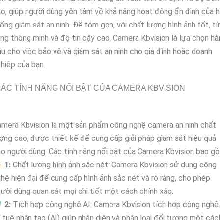
o, giúp người dùng yên tâm về khả năng hoạt động ổn định của 
ống giám sát an ninh. Để tóm gọn, với chất lượng hình ảnh tốt, tí
ng thông minh và độ tin cậy cao, Camera Kbvision là lựa chọn hà
u cho việc bảo vệ và giám sát an ninh cho gia đình hoặc doanh
hiệp của bạn.
ÁC TÍNH NĂNG NỔI BẬT CỦA CAMERA KBVISION
mera Kbvision là một sản phẩm công nghệ camera an ninh chất
ợng cao, được thiết kế để cung cấp giải pháp giám sát hiệu quả
o người dùng. Các tính năng nổi bật của Camera Kbvision bao g

1:
Chất lượng hình ảnh sắc nét: Camera Kbvision sử dụng công
hệ hiện đại để cung cấp hình ảnh sắc nét và rõ ràng, cho phép
ười dùng quan sát mọi chi tiết một cách chính xác.

2:
Tích hợp công nghệ AI: Camera Kbvision tích hợp công nghệ
í tuệ nhân tạo (AI) giúp nhận diện và phân loại đối tượng một các