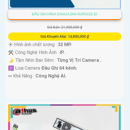
ĐẦU GHI HÌNH DAHUA DHI-NVR5432-EI
Giá Bán: 21,000,000 ₫
Giá Khuyến Mại: 14,800,000 ₫
☀️ Hình ảnh chất lượng :
32 MP.
⚒ Công Nghệ Hình Ảnh :
IP.
🌛 Tầm Nhìn Ban Đêm :
Từng Vị Trí Camera .
🕉️ Loại Camera
Đầu Ghi 64 kênh.
️↭ Khả Năng :
Công Nghệ AI.