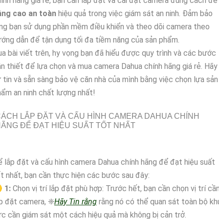
ính hãng giá rẻ, bạn cần lắp đặt và cài đặt camera đúng cách để
âng cao an toàn
hiệu quả trong việc giám sát an ninh. Đảm bảo
ng bạn sử dụng phần mềm điều khiển và theo dõi camera theo
ớng dẫn để tận dụng tối đa tiềm năng của sản phẩm.
a bài viết trên, hy vọng bạn đã hiểu được quy trình và các bước
n thiết để lựa chọn và mua camera Dahua chính hãng giá rẻ. Hãy
 tin và sẵn sàng bảo vệ căn nhà của mình bằng việc chọn lựa sản
ẩm an ninh chất lượng nhất!
ÁCH LẮP ĐẶT VÀ CẤU HÌNH CAMERA DAHUA CHÍNH
ÃNG ĐỂ ĐẠT HIỆU SUẤT TỐT NHẤT
 lắp đặt và cấu hình camera Dahua chính hãng để đạt hiệu suất
t nhất, bạn cần thực hiện các bước sau đây:

1:
Chọn vị trí lắp đặt phù hợp: Trước hết, bạn cần chọn vị trí cầ
p đặt camera, ❈
Hãy Tin rằng
rằng nó có thể quan sát toàn bộ kh
c cần giám sát một cách hiệu quả mà không bị cản trở.