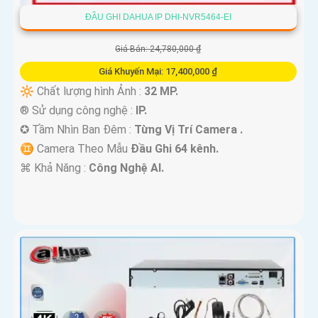
ĐẦU GHI DAHUA IP DHI-NVR5464-EI
Giá Bán: 24,780,000 ₫
Giá Khuyến Mại: 17,400,000 ₫
🔆 Chất lượng hình Ảnh :
32 MP.
®️ Sử dụng công nghệ :
IP.
✪ Tầm Nhìn Ban Đêm :
Từng Vị Trí Camera .
♊ Camera Theo Mẫu
Đầu Ghi 64 kênh.
️⌘ Khả Năng :
Công Nghệ AI.