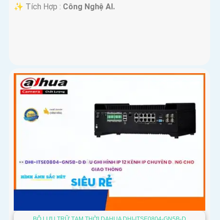
️✨ Tích Hợp :
Công Nghệ AI.
BỘ LƯU TRỮ TẠM THỜI DAHUA DHI-ITSE0804-GN5B-D