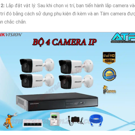
₩
2:
Lắp đặt vật lý: Sau khi chọn vị trí, bạn tiến hành lắp camera v
 trí đó bằng cách sử dụng phụ kiện đi kèm và an Tâm camera đư
n chắc chắn.