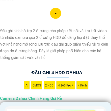
"Camera Dahua chính hãng mang đến cho bạn sự tin cậy và chất
lượng vượt trội. Với hình ảnh sắc nét và tính năng an ninh hiện
đại, sản phẩm này hứa hẹn đáp ứng mọi nhu cầu giám sát của
bạn. Đừng ngần ngại trải nghiệm sự ổn định và chất lượng vượt
Đầu ghi hình hỗ trợ 2 ổ cứng cho phép kết nối và lưu trữ video
trội của Camera Dahua chính hãng với mức giá vô cùng hấp dẫn."
từ nhiều camera qua 2 ổ cứng HDD dễ dàng lắp đặt thay thế.
Với khả năng mở rộng lưu trữ, đầu ghi giúp giảm thiểu rủi ro gián
đoạn do ổ cứng hỏng. Đây là giải pháp phổ biến cho các hệ
thống giám sát vừa và nhỏ.
ĐẦU GHI 4 HDD DAHUA
AI
CMOS
2 HDD
H.265 Pro +
4 Kênh
Camera Dahua Chính Hãng Giá Rẻ