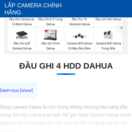
LẮP CAMERA CHÍNH
HÃNG
Đầu Ghi Camera Ip
Đầu Ghi 8 Ổ Cứng
Đầu Thu 16
Đầu Ghi PoE Dahua
16 Kênh Dahua
Dahua
Camerah Dahua
Camera Wifi Dahua
Đầu Ghi Ip 8
Đầu Ghi Hình
Camera Wifi Dahua
Trong Nhà
Camera Dahua
Dahua
Có Màu Ban Đêm
ĐẦU GHI 4 HDD DAHUA
Dòng camera Dahua là một trong những thương hiệu hàng đầu
trong lĩnh vực camera an ninh. Để giới thiệu Camera Dahua chính
hãng giá rẻ và hình ảnh sắc nét, bạn có thể sử dụng câu tư vấn
sau đây: