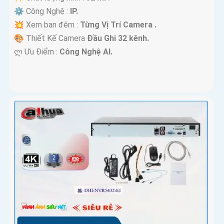
⚙ Công Nghệ :
IP.
💥 Xem ban đêm :
Từng Vị Trí Camera .
🎨 Thiết Kế Camera
Đầu Ghi 32 kênh.
️ლ Ưu Điểm :
Công Nghệ AI.