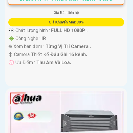
Giá Bán: liên hệ
Giá Khuyến Mại: 30%
👀 Chất lượng hình :
FULL HD 1080P .
✳️ Công Nghệ :
IP.
❈ Xem ban đêm :
Từng Vị Trí Camera .
↕️ Camera Thiết Kế
Đầu Ghi 16 kênh.
️💮 Ưu Điểm :
Thu Âm Và Loa.