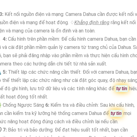
3:
Kết nối nguồn điện và mạng: Camera Dahua cần được kết nối v
guồn điện và mạng để hoạt động. ♢
Khẳng định rằng
rằng kết nối
ện và mạng của camera là ổn định và an toàn.

4:
Cấu hình trên phần mềm: Để cấu hình camera Dahua, bạn cần
i và cài đặt phần mềm quản lý camera từ trang chủ của Dahua. S
, bạn sẽ phải đăng nhập vào phần mềm và thực hiện cấu hình ch
mera theo các hướng dẫn chi tiết từ nhà sản xuất.

5:
Thiết lập các chức năng cần thiết: Đối với camera Dahua, bạ
 thể thiết lập các chức năng như cài đặt góc quay, độ nhạy sáng
ế độ ghi hình, lưu trữ dữ liệu và các tính năng khác để
tự tin
hiệ
ất hoạt động tốt nhất.
️ Chống Ngược Sáng
6:
Kiểm tra và điều chỉnh: Sau khi cấu hình,
n cần kiểm tra kỹ lưỡng hệ thống camera Dahua để
tự tin
mọi
ức năng hoạt động đúng cách và điều chỉnh lại nếu cần.
💭
7:
Bảo trì và bảo dưỡng: Để đạt hiệu suất tốt nhất, bạn cần