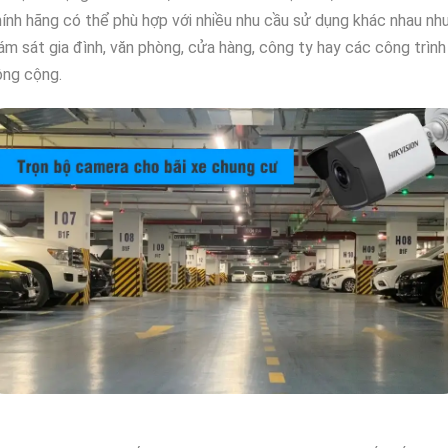
ính hãng có thể phù hợp với nhiều nhu cầu sử dụng khác nhau nh
ám sát gia đình, văn phòng, cửa hàng, công ty hay các công trình
ông cộng.