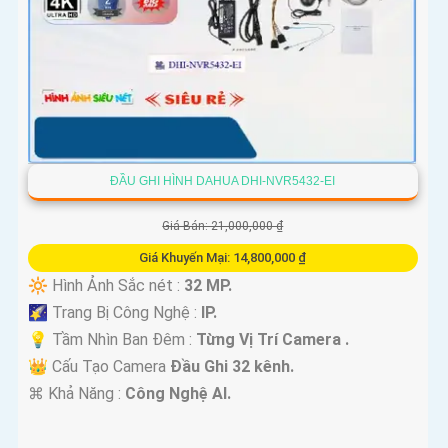
ĐẦU GHI HÌNH DAHUA DHI-NVR5432-EI
Giá Bán: 21,000,000 ₫
Giá Khuyến Mại: 14,800,000 ₫
🔆 Hình Ảnh Sắc nét :
32 MP.
🌠 Trang Bị Công Nghệ :
IP.
💡 Tầm Nhìn Ban Đêm :
Từng Vị Trí Camera .
👑 Cấu Tạo Camera
Đầu Ghi 32 kênh.
️⌘ Khả Năng :
Công Nghệ AI.