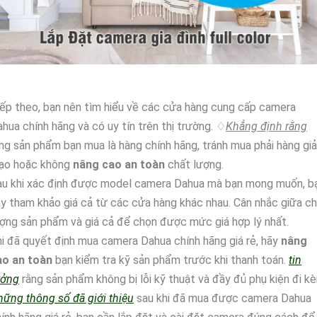
ếp theo, bạn nên tìm hiểu về các cửa hàng cung cấp camera
hua chính hãng và có uy tín trên thị trường. ♢
Khẳng định rằng
ng sản phẩm bạn mua là hàng chính hãng, tránh mua phải hàng giả
ạo hoặc không
nâng cao an toàn
chất lượng.
au khi xác định được model camera Dahua mà bạn mong muốn, b
y tham khảo giá cả từ các cửa hàng khác nhau. Cân nhắc giữa c
ợng sản phẩm và giá cả để chọn được mức giá hợp lý nhất.
i đã quyết định mua camera Dahua chính hãng giá rẻ, hãy
nâng
ao an toàn
bạn kiểm tra kỹ sản phẩm trước khi thanh toán.
tin
ưởng
rằng sản phẩm không bị lỗi kỹ thuật và đầy đủ phụ kiện đi k
ững thông số đã giới thiệu
sau khi đã mua được camera Dahua