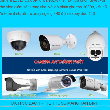
Camera EZVIZ CS,C6N,R101,1G2WF là một lựa chọn tuyệt vời
cho việc giám sát trong nhà. Với độ phân giải cao 1080p, kết nối
Wi,Fi ổn định, hỗ trợ xoay ngang 340 độ và xoay dọc 120...
DỊCH VỤ BẢO TRÌ HỆ THỐNG MẠNG TẦN BÌNH