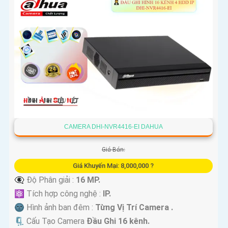
'
CAMERA DHI-NVR4416-EI DAHUA
Giá Bán:
Giá Khuyến Mại: 8,000,000 ?
👁️‍🗨 Độ Phân giải :
16 MP.
⚛️ Tích hợp công nghệ :
IP.
🌚 Hình ảnh ban đêm :
Từng Vị Trí Camera .
🗜️ Cấu Tạo Camera
Đầu Ghi 16 kênh.