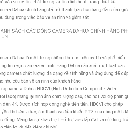
ờ vào sự uy tín, chất lượng và tính linh hoạt trong thiết kế,
mera Dahua chính hãng đã trở thành lựa chọn hàng đầu của ngư
êu dùng trong việc bảo vệ an ninh và giám sát.
DANH SÁCH CÁC DÒNG CAMERA DAHUA CHÍNH HÃNG PH
IẾN
mera Dahua là một trong những thương hiệu uy tín và phổ biến
ong lĩnh vực camera an ninh. Hãng Dahua sản xuất một loạt các
ng camera chất lượng, đa dạng về tính năng và ứng dụng để đá
g nhu cầu bảo vệ an ninh của khách hàng.
òng camera Dahua HDCVI (High Definition Composite Video
terface) mang lại hình ảnh chất lượng cao, sắc nét với độ phân gi
n đến 4K. Được tích hợp công nghệ tiên tiến, HDCVI cho phép
uyền tín hiệu video, âm thanh và điều khiển PTZ qua cùng một d
p đồng. Mang lại sự khác biệt Hổ trợ việc lắp đặt và sử dụng tr
n tiện lợi và tiết kiệm chi phí.