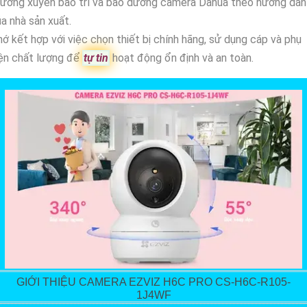
hường xuyên bảo trì và bảo dưỡng camera Dahua theo hướng dẫn
a nhà sản xuất.
ớ kết hợp với việc chọn thiết bị chính hãng, sử dụng cáp và phụ
ện chất lượng để
tự tin
hoạt động ổn định và an toàn.
GIỚI THIỆU CAMERA EZVIZ H6C PRO CS-H6C-R105-
1J4WF