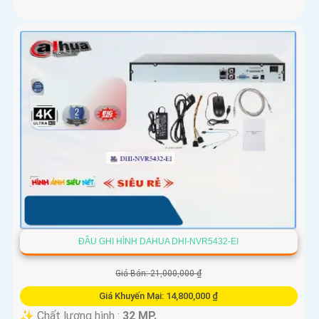
ĐẦU GHI HÌNH DAHUA DHI-NVR5432-EI
Giá Bán: 21,000,000 ₫
Giá Khuyến Mại: 14,800,000 ₫
✨ Chất lượng hình :
32 MP.