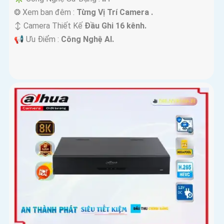
❂ Xem ban đêm :
Từng Vị Trí Camera .
↕️ Camera Thiết Kế
Đầu Ghi 16 kênh.
️📢 Ưu Điểm :
Công Nghệ AI.