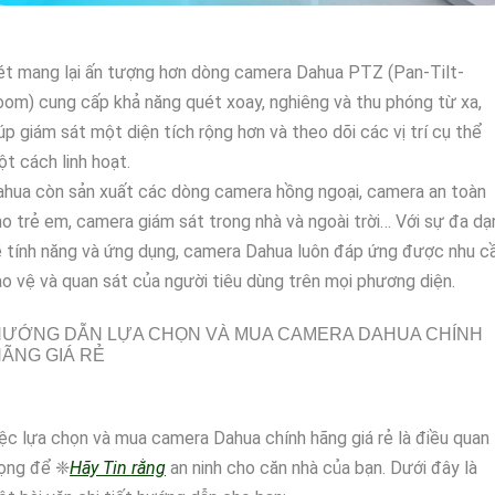
t mang lại ấn tượng hơn dòng camera Dahua PTZ (Pan-Tilt-
om) cung cấp khả năng quét xoay, nghiêng và thu phóng từ xa,
úp giám sát một diện tích rộng hơn và theo dõi các vị trí cụ thể
t cách linh hoạt.
hua còn sản xuất các dòng camera hồng ngoại, camera an toàn
o trẻ em, camera giám sát trong nhà và ngoài trời… Với sự đa dạ
 tính năng và ứng dụng, camera Dahua luôn đáp ứng được nhu c
o vệ và quan sát của người tiêu dùng trên mọi phương diện.
HƯỚNG DẪN LỰA CHỌN VÀ MUA CAMERA DAHUA CHÍNH
ÃNG GIÁ RẺ
ệc lựa chọn và mua camera Dahua chính hãng giá rẻ là điều quan
rọng để ❈
Hãy Tin rằng
an ninh cho căn nhà của bạn. Dưới đây là