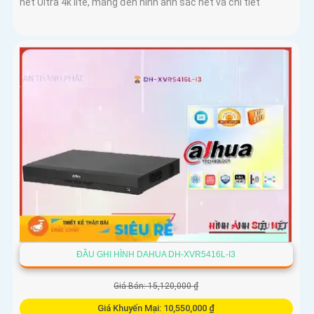
nét Ultra 4k lite, mang đến hình ảnh sắc nét và chi tiết
ĐẦU GHI HÌNH DAHUA DH-XVR5416L-I3
Giá Bán: 15,120,000 ₫
Giá Khuyến Mại: 10,550,000 ₫