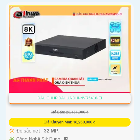
ĐẦU GHI IP DAHUA DHI-NVR5416-EI
Giá Bán: 23,151,000 ₫
Giá Khuyến Mại: 16,250,000 ₫
🔅 Độ sắc nét :
32 MP.
✳️ Công Nghệ Sử Dụng :
IP.