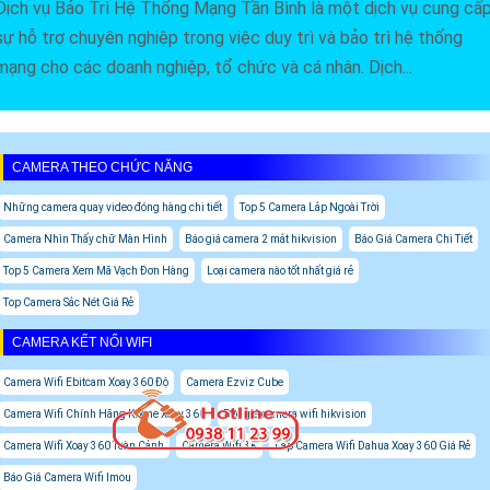
Dịch vụ Bảo Trì Hệ Thống Mạng Tần Bình là một dịch vụ cung cấ
sự hỗ trợ chuyên nghiệp trong việc duy trì và bảo trì hệ thống
mạng cho các doanh nghiệp, tổ chức và cá nhân. Dịch...
CAMERA THEO CHỨC NĂNG
Những camera quay video đóng hàng chi tiết
Top 5 Camera Lắp Ngoài Trời
Camera Nhìn Thấy chữ Màn Hình
Báo giá camera 2 mắt hikvision
Báo Giá Camera Chi Tiết
Top 5 Camera Xem Mã Vạch Đơn Hàng
Loại camera nào tốt nhất giá rẻ
Top Camera Sắc Nét Giá Rẻ
CAMERA KẾT NỐI WIFI
Camera Wifi Ebitcam Xoay 360 Độ
Camera Ezviz Cube
Camera Wifi Chính Hãng Kbone Xoay 360
Báo giá camera wifi hikvision
Camera Wifi Xoay 360 Toàn Cảnh
Camera Wifi 3K
Lắp Camera Wifi Dahua Xoay 360 Giá Rẻ
Báo Giá Camera Wifi Imou