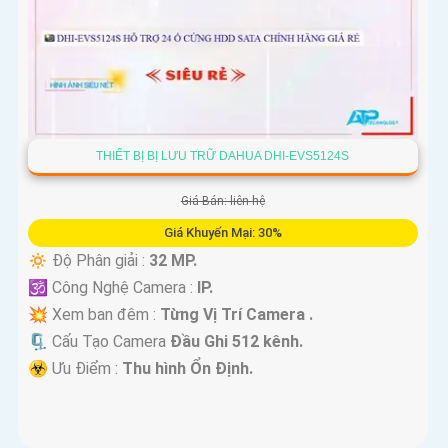
THIẾT BỊ BỊ LƯU TRỮ DAHUA DHI-EVS5124S
Giá Bán: liên hệ
Giá Khuyến Mại: 30%
🔅 Độ Phân giải :
32 MP.
🕉️ Công Nghệ Camera :
IP.
💥 Xem ban đêm :
Từng Vị Trí Camera .
🗜️ Cấu Tạo Camera
Đầu Ghi 512 kênh.
️☣️ Ưu Điểm :
Thu hình Ổn Định.