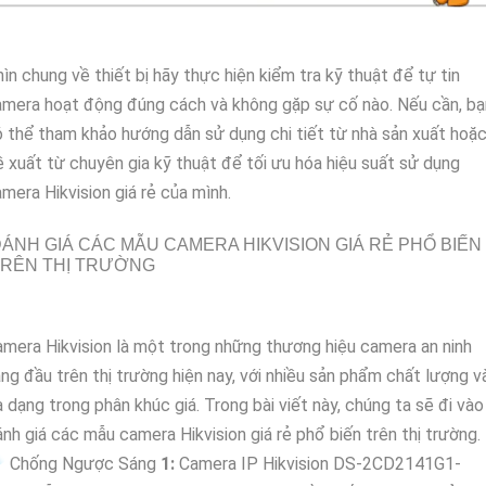
ìn chung về thiết bị hãy thực hiện kiểm tra kỹ thuật để tự tin
mera hoạt động đúng cách và không gặp sự cố nào. Nếu cần, bạ
 thể tham khảo hướng dẫn sử dụng chi tiết từ nhà sản xuất hoặ
 xuất từ chuyên gia kỹ thuật để tối ưu hóa hiệu suất sử dụng
mera Hikvision giá rẻ của mình.
ÁNH GIÁ CÁC MẪU CAMERA HIKVISION GIÁ RẺ PHỔ BIẾN
TRÊN THỊ TRƯỜNG
mera Hikvision là một trong những thương hiệu camera an ninh
ng đầu trên thị trường hiện nay, với nhiều sản phẩm chất lượng v
 dạng trong phân khúc giá. Trong bài viết này, chúng ta sẽ đi vào
nh giá các mẫu camera Hikvision giá rẻ phổ biến trên thị trường.
️ Chống Ngược Sáng
1:
Camera IP Hikvision DS-2CD2141G1-