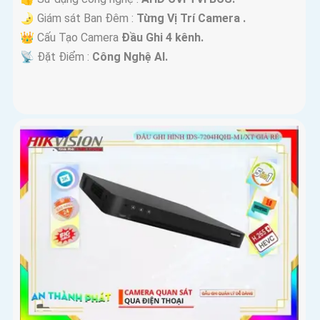
🌛 Giám sát Ban Đêm :
Từng Vị Trí Camera .
👑 Cấu Tạo Camera
Đầu Ghi 4 kênh.
️📡 Đặt Điểm :
Công Nghệ AI.
'