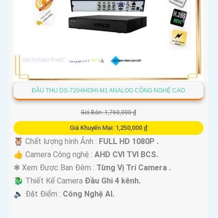
ĐẦU THU DS-7204HGHI-M1 ANALOG CÔNG NGHỆ CAO
Giá Bán: 1,760,000 ₫
Giá Khuyến Mại: 1,250,000 ₫
🦉 Chất lượng hình Ảnh :
FULL HD 1080P .
👍 Camera Công nghệ :
AHD CVI TVI BCS.
❃ Xem Được Ban Đêm :
Từng Vị Trí Camera .
🐉️ Thiết Kế Camera
Đầu Ghi 4 kênh.
️🔈 Đặt Điểm :
Công Nghệ AI.