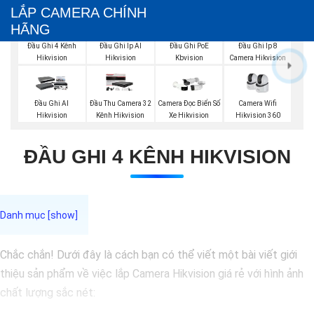
LẮP CAMERA CHÍNH
HÃNG
Đầu Ghi 4 Kênh
Đầu Ghi Ip AI
Đầu Ghi PoE
Đầu Ghi Ip 8
Hikvision
Hikvision
Kbvision
Camera Hikvision
Camera Wifi
Đầu Ghi AI
Đầu Thu Camera 32
Camera Đọc Biển Số
Hikvision 360
Hikvision
Kênh Hikvision
Xe Hikvision
ĐẦU GHI 4 KÊNH HIKVISION
Chắc chắn! Dưới đây là cách bạn có thể viết một bài viết giới
thiệu sản phẩm về việc lắp Camera Hikvision giá rẻ với hình ảnh
chất lượng sắc nét: