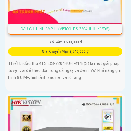
ĐẦU GHI HÌNH 8MP HIKVISION IDS-7204HUHI-K1/E(S)
Giá Bán: 3,630,000 ₫
Giá Khuyến Mại: 2,540,000 ₫
Thiết bị đầu thu KTS iDS-7204HUHI-K1/E(S) là một giải pháp
tuyệt vời để theo dõi trong cả ngày và đêm. Với khả năng ghi
hình 8.0 MP, hình ảnh sắc nét và rõ ràng