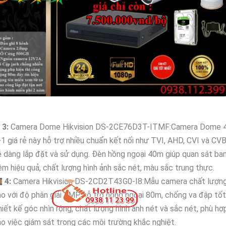
↻
3:
Camera Dome Hikvision DS-2CE76D3T-ITMF:Camera Dome 
-1 giá rẻ này hỗ trợ nhiều chuẩn kết nối như TVI, AHD, CVI và CV
 dàng lắp đặt và sử dụng. Đèn hồng ngoại 40m giúp quan sát ba
m hiệu quả, chất lượng hình ảnh sắc nét, màu sắc trung thực.

4:
Camera Hikvision DS-2CD2T43G0-I8:Mẫu camera chất lượn
o với độ phân giải 4MP, hỗ trợ hồng ngoại 80m, chống va đập tốt
iết kế góc nhìn rộng, chất lượng hình ảnh nét và sắc nét, phù hợ
o việc giám sát trong các môi trường khắc nghiệt.