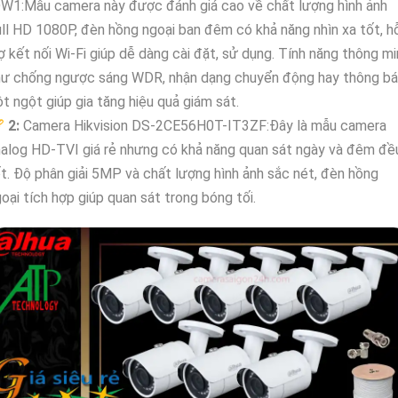
DW1:Mẫu camera này được đánh giá cao về chất lượng hình ảnh
ll HD 1080P, đèn hồng ngoại ban đêm có khả năng nhìn xa tốt, h
ợ kết nối Wi-Fi giúp dễ dàng cài đặt, sử dụng. Tính năng thông m
hư chống ngược sáng WDR, nhận dạng chuyển động hay thông b
t ngột giúp gia tăng hiệu quả giám sát.
🏆
2:
Camera Hikvision DS-2CE56H0T-IT3ZF:Đây là mẫu camera
alog HD-TVI giá rẻ nhưng có khả năng quan sát ngày và đêm đề
t. Độ phân giải 5MP và chất lượng hình ảnh sắc nét, đèn hồng
oại tích hợp giúp quan sát trong bóng tối.