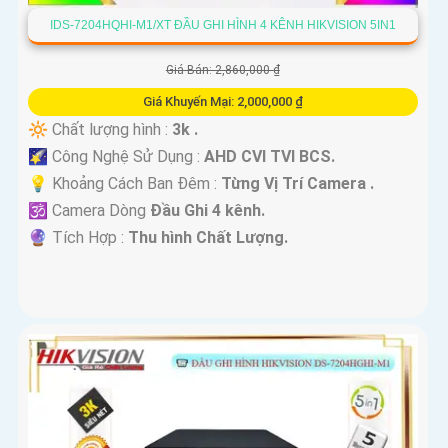
IDS-7204HQHI-M1/XT ĐẦU GHI HÌNH 4 KÊNH HIKVISION 5IN1
Giá Bán: 2,860,000 ₫
Giá Khuyến Mại: 2,000,000 ₫
🔆 Chất lượng hình :
3k .
🌠 Công Nghệ Sử Dụng :
AHD CVI TVI BCS.
💡 Khoảng Cách Ban Đêm :
Từng Vị Trí Camera .
🕉️ Camera Dòng
Đầu Ghi 4 kênh.
️🔮 Tích Hợp :
Thu hình Chất Lượng.