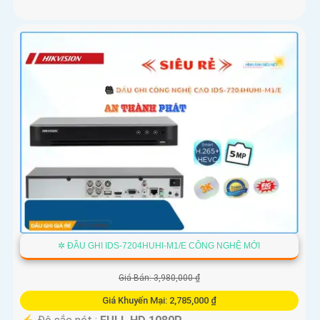
✲ ĐẦU GHI IDS-7204HUHI-M1/E CÔNG NGHỆ MỚI
Giá Bán: 3,980,000 ₫
Giá Khuyến Mại: 2,785,000 ₫