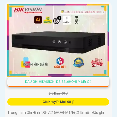
ĐẦU GHI HIKVISION IDS-7216HQHI-M1/E( C )
Giá Bán: 00 ₫
Giá Khuyến Mại: 00 ₫
Trung Tâm Ghi Hình iDS-7216HQHI-M1/E(C) là một Đầu ghi