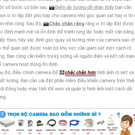
ột số bước cơ bản sau. 📸
Điểm ấn tượng dễ nhận thấy
bạn cần
ọn vị trí lắp đặt phù hợp cho camera như góc quan sát hay vị trí
m nhìn rộng. Sau đó, 📸
Chắc chắn rằng
rằng vị trí lắp đặt được
c định mạnh mẽ và ổn định để tránh rung lắc hoặc mất cân bằng.
ếp theo, hãy xác định góc quay và hướng nhìn của camera sao c
 thể quan sát được toàn bộ khu vực cần giám sát một cách rõ
ng. Bạn cũng cần kiểm tra kỹ lưỡng về nguồn điện và kết nối mạn
 camera hoạt động ổn định.
u đó, điều chỉnh camera để 🎛
chắc chắn hơn
hình ảnh rõ nét và
ất lượng. Bạn cần cài đặt phần mềm điều khiển camera trên thiế
 di động hoặc máy tính để xem và quản lý hình ảnh một cách dễ
ng.