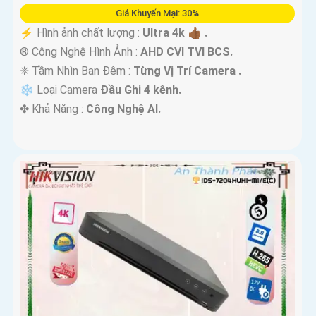
Giá Khuyến Mại: 30%
️⚡ Hình ảnh chất lượng :
Ultra 4k 👍🏾 .
®️ Công Nghệ Hình Ảnh :
AHD CVI TVI BCS.
❈ Tầm Nhìn Ban Đêm :
Từng Vị Trí Camera .
❄ Loại Camera
Đầu Ghi 4 kênh.
️✤ Khả Năng :
Công Nghệ AI.