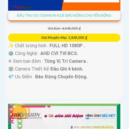
ĐẦU THU DS-7204HUHI-K1/E BÁO ĐỘNG CHUYỂN ĐỘNG
Giá Bán: 4,040,000 ₫
Giá Khuyến Mại: 3,840,000 ₫
✨ Chất lượng hình :
FULL HD 1080P .
⚙ Công Nghệ :
AHD CVI TVI BCS.
❈ Xem ban đêm :
Từng Vị Trí Camera .
🕸️ Camera Thiết Kế
Đầu Ghi 4 kênh.
️💎 Ưu Điểm :
Báo Động Chuyển Động.