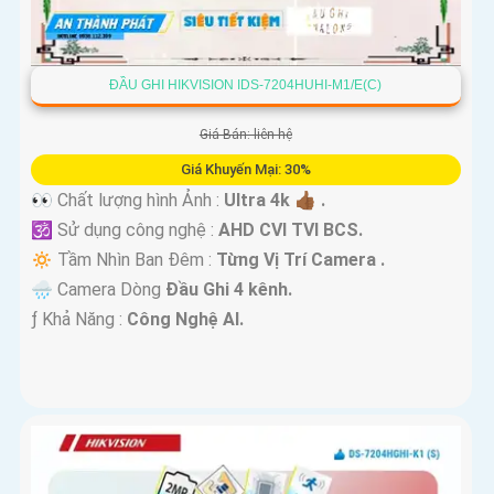
ĐẦU GHI HIKVISION IDS-7204HUHI-M1/E(C)
Giá Bán: liên hệ
Giá Khuyến Mại: 30%
👀 Chất lượng hình Ảnh :
Ultra 4k 👍🏾 .
🕉️ Sử dụng công nghệ :
AHD CVI TVI BCS.
🔅 Tầm Nhìn Ban Đêm :
Từng Vị Trí Camera .
🌧️ Camera Dòng
Đầu Ghi 4 kênh.
️ƒ Khả Năng :
Công Nghệ AI.