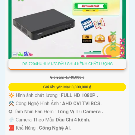
IDS-7204HUHI-M1/FA ĐẦU GHI 4 KÊNH CHẤT LƯỢNG
Giá Bán: 4,740,000 ₫
Giá Khuyến Mại: 3,300,000 ₫
🔆 Hình ảnh chất lượng :
FULL HD 1080P .
⚒ Công Nghệ Hình Ảnh :
AHD CVI TVI BCS.
✪ Tầm Nhìn Ban Đêm :
Từng Vị Trí Camera .
🌧️ Camera Theo Mẫu
Đầu Ghi 4 kênh.
️🆑 Khả Năng :
Công Nghệ AI.