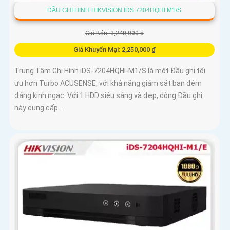
ĐẦU GHI HINH HIKVISION IDS 7204HQHI M1/S
Giá Bán: 3,240,000 ₫
Giá Khuyến Mại: 2,250,000 ₫
Trung Tâm Ghi Hình iDS-7204HQHI-M1/S là một Đầu ghi tối
ưu hơn Turbo ACUSENSE, với khả năng giám sát ban đêm
đáng kinh ngạc. Với 1 HDD siêu sáng và đẹp, dòng Đầu ghi
này cung cấp...