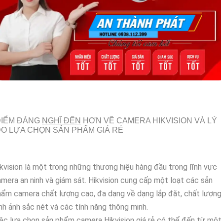
ĐIỂM ĐÁNG
NGHĨ ĐẾN
HƠN VỀ CAMERA HIKVISION VÀ LÝ
O LỰA CHỌN SẢN PHẨM GIÁ RẺ
kvision là một trong những thương hiệu hàng đầu trong lĩnh vực
mera an ninh và giám sát. Hikvision cung cấp một loạt các sản
ẩm camera chất lượng cao, đa dạng về dạng lắp đặt, chất lượn
nh ảnh sắc nét và các tính năng thông minh.
ệc lựa chọn sản phẩm camera Hikvision giá rẻ có thể đến từ mộ