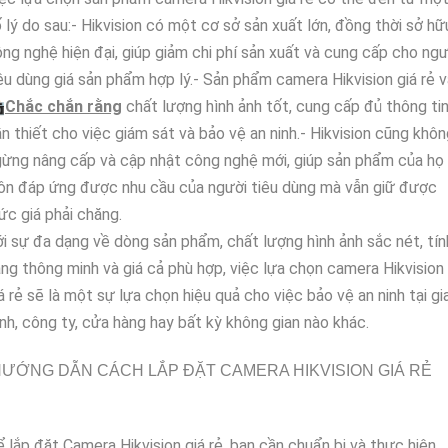
 lý do sau:- Hikvision có một cơ sở sản xuất lớn, đồng thời sở hữ
ng nghệ hiện đại, giúp giảm chi phí sản xuất và cung cấp cho ngư
êu dùng giá sản phẩm hợp lý.- Sản phẩm camera Hikvision giá rẻ 

Chắc chắn rằng
chất lượng hình ảnh tốt, cung cấp đủ thông ti
n thiết cho việc giám sát và bảo vệ an ninh.- Hikvision cũng khô
ừng nâng cấp và cập nhật công nghệ mới, giúp sản phẩm của họ
ôn đáp ứng được nhu cầu của người tiêu dùng mà vẫn giữ được
c giá phải chăng.
i sự đa dạng về dòng sản phẩm, chất lượng hình ảnh sắc nét, tín
ng thông minh và giá cả phù hợp, việc lựa chọn camera Hikvision
á rẻ sẽ là một sự lựa chọn hiệu quả cho việc bảo vệ an ninh tại gi
nh, công ty, cửa hàng hay bất kỳ không gian nào khác.
ƯỚNG DẪN CÁCH LẮP ĐẶT CAMERA HIKVISION GIÁ RẺ
 lắp đặt Camera Hikvision giá rẻ, bạn cần chuẩn bị và thực hiện