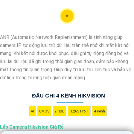
Lắp Camera Hikvision - Giải pháp an ninh hoàn hảo
Bạn đang tìm kiếm giải pháp an ninh hiệu quả và chi phí phải
chăng cho ngôi nhà hoặc doanh nghiệp của mình? Hãy cân nhắc
lắp đặt Camera Hikvision, giải pháp hàng đầu trong lĩnh vực an
ANR (Automatic Network Replenishment) là tính năng giúp
ninh và giám sát. Với chất lượng hình ảnh sắc nét và giá cả phải
camera IP tự động lưu trữ dữ liệu trên thẻ nhớ khi mất kết nối
chăng, Camera Hikvision là sự lựa chọn lý tưởng cho việc bảo vệ
mạng. Khi kết nối được khôi phục, đầu ghi tự động đồng bộ và
tài sản và an ninh cho mọi người.
lưu lại dữ liệu đã ghi trong thời gian gián đoạn, đảm bảo không
Tại sao chọn Camera Hikvision?
mất thông tin quan trọng. Giúp duy trì lưu trữ liên tục và bảo vệ
- Chất lượng hình ảnh: Camera Hikvision mang đến hình ảnh chất
dữ liệu trong trường hợp gián đoạn mạng.
lượng cao, sắc nét và rõ ràng. Bạn sẽ không bỏ lỡ bất kỳ chi tiết
nào trong quá trình giám sát. - Giá cả phải chăng: Mặc dù chất
ĐẦU GHI 4 KÊNH HIKVISION
lượng vượt trội, Camera Hikvision vẫn
tin tưởng
mức giá hợp lý,
phù hợp với nhu cầu và túi tiền của mọi người.
- Dễ sử dụng: Camera Hikvision được thiết kế đơn giản và dễ sử
AI
CMOS
2 HDD
H.265 Pro +
4 Kênh
dụng, giúp bạn dễ dàng cài đặt và vận hành mà không cần kỹ
Lắp Camera Hikvision Giá Rẻ
năng chuyên môn.