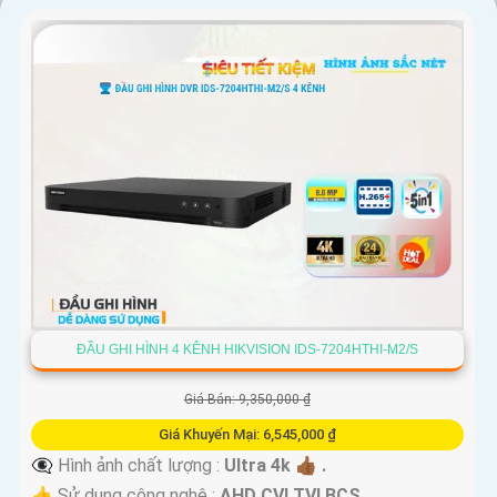
Nơi mua Camera Hikvision giá rẻ
Nếu bạn quan tâm đến việc lắp Camera Hikvision với giá ưu đãi,
hãy đến ngay cửa hàng chuyên cung cấp sản phẩm an ninh uy
tín. Với đội ngũ nhân viên chuyên nghiệp, bạn sẽ được tư vấn cụ
thể về sản phẩm phù hợp với nhu cầu của mình.
Kết luận
Camera Hikvision không chỉ mang đến sự an toàn và bảo vệ cho
ngôi nhà hoặc doanh nghiệp của bạn, mà còn là lựa chọn thông
minh với giá cả phải chăng và hình ảnh chất lượng sắc nét. Hãy
đầu tư vào an ninh và yên tâm hơn với Camera Hikvision!
Hy vọng rằng bài viết giới thiệu trên sẽ giúp bạn thu hút được
ĐẦU GHI HÌNH 4 KÊNH HIKVISION IDS-7204HTHI-M2/S
khách hàng quan tâm đến sản phẩm Camera Hikvision giá rẻ và
chất lượng.
Giá Bán: 9,350,000 ₫
Giá Khuyến Mại: 6,545,000 ₫
👁️‍🗨 Hình ảnh chất lượng :
Ultra 4k 👍🏾 .
👍 Sử dụng công nghệ :
AHD CVI TVI BCS.