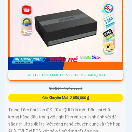
ĐẦU GHI HÌNH 4MP HIKVISION IDS-E04HQHI-D
Giá Bán: 4,240,000 ₫
Giá Khuyến Mại: 2,850,000 ₫
Trung Tâm Ghi Hình iDS-E04HQHI-D là một Đầu ghi chất
lượng hàng đầu trong việc ghi hình và xem hình ảnh với độ
sắc nét Ultra 4k lite. Với công nghệ chuyên dụng và tích hợp
AHD, CVI, TVI BCS, kết nối và sử dụng rất ổn định