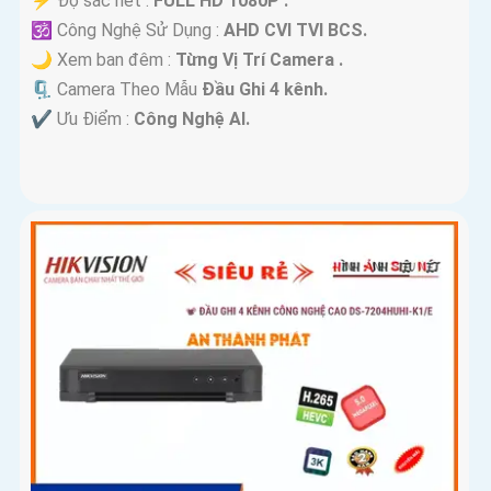
️⚡ Độ sắc nét :
FULL HD 1080P .
🕉️ Công Nghệ Sử Dụng :
AHD CVI TVI BCS.
🌙 Xem ban đêm :
Từng Vị Trí Camera .
🗜️ Camera Theo Mẫu
Đầu Ghi 4 kênh.
️✔️ Ưu Điểm :
Công Nghệ AI.