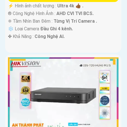
️⚡ Hình ảnh chất lượng :
Ultra 4k 👍🏾 .
®️ Công Nghệ Hình Ảnh :
AHD CVI TVI BCS.
❈ Tầm Nhìn Ban Đêm :
Từng Vị Trí Camera .
❄ Loại Camera
Đầu Ghi 4 kênh.
️✤ Khả Năng :
Công Nghệ AI.