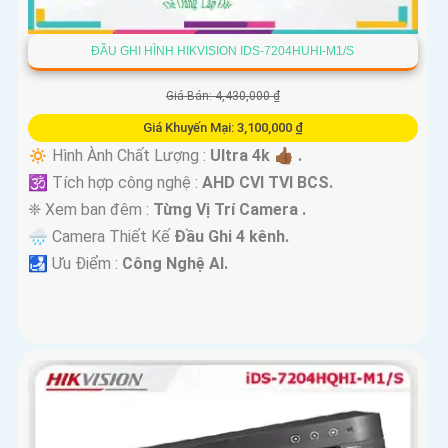
ĐẦU GHI HÌNH HIKVISION IDS-7204HUHI-M1/S
Giá Bán: 4,430,000 ₫
Giá Khuyến Mại: 3,100,000 ₫
🔅 Hình Ành Chất Lượng :
Ultra 4k 👍🏾 .
🕉️ Tích hợp công nghệ :
AHD CVI TVI BCS.
❈ Xem ban đêm :
Từng Vị Trí Camera .
🌧️ Camera Thiết Kế
Đầu Ghi 4 kênh.
️🛃 Ưu Điểm :
Công Nghệ AI.