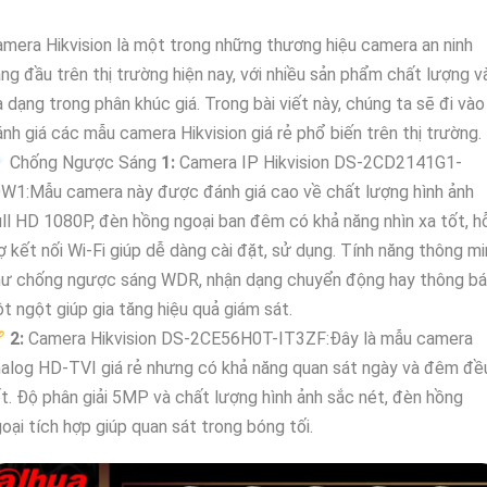
mera Hikvision là một trong những thương hiệu camera an ninh
ng đầu trên thị trường hiện nay, với nhiều sản phẩm chất lượng v
 dạng trong phân khúc giá. Trong bài viết này, chúng ta sẽ đi vào
nh giá các mẫu camera Hikvision giá rẻ phổ biến trên thị trường.
️ Chống Ngược Sáng
1:
Camera IP Hikvision DS-2CD2141G1-
DW1:Mẫu camera này được đánh giá cao về chất lượng hình ảnh
ll HD 1080P, đèn hồng ngoại ban đêm có khả năng nhìn xa tốt, h
ợ kết nối Wi-Fi giúp dễ dàng cài đặt, sử dụng. Tính năng thông m
hư chống ngược sáng WDR, nhận dạng chuyển động hay thông b
t ngột giúp gia tăng hiệu quả giám sát.
🏆
2:
Camera Hikvision DS-2CE56H0T-IT3ZF:Đây là mẫu camera
alog HD-TVI giá rẻ nhưng có khả năng quan sát ngày và đêm đề
t. Độ phân giải 5MP và chất lượng hình ảnh sắc nét, đèn hồng
oại tích hợp giúp quan sát trong bóng tối.