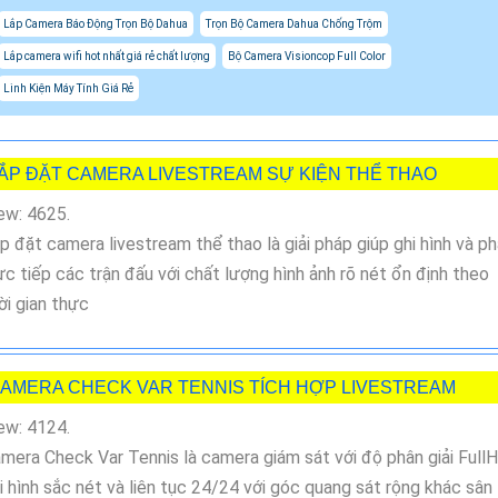
Lắp Camera Báo Động Trọn Bộ Dahua
Trọn Bộ Camera Dahua Chống Trộm
Lắp camera wifi hot nhất giá rẻ chất lượng
Bộ Camera Visioncop Full Color
Linh Kiện Máy Tính Giá Rẻ
ẮP ĐẶT CAMERA LIVESTREAM SỰ KIỆN THỂ THAO
ew: 4625.
p đặt camera livestream thể thao là giải pháp giúp ghi hình và p
ực tiếp các trận đấu với chất lượng hình ảnh rõ nét ổn định theo
ời gian thực
AMERA CHECK VAR TENNIS TÍCH HỢP LIVESTREAM
ew: 4124.
mera Check Var Tennis là camera giám sát với độ phân giải Full
i hình sắc nét và liên tục 24/24 với góc quang sát rộng khác sân