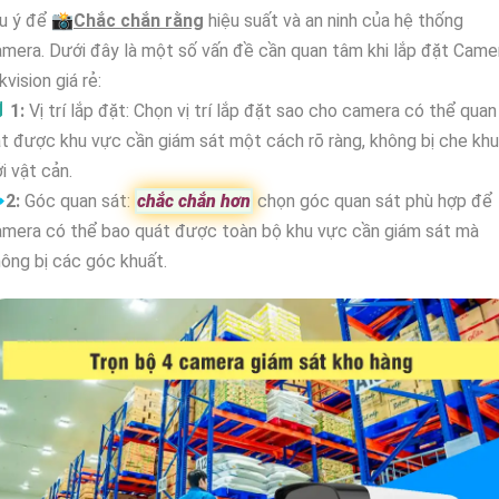
u ý để 📸
Chắc chắn rằng
hiệu suất và an ninh của hệ thống
mera. Dưới đây là một số vấn đề cần quan tâm khi lắp đặt Came
kvision giá rẻ:

1:
Vị trí lắp đặt: Chọn vị trí lắp đặt sao cho camera có thể quan
t được khu vực cần giám sát một cách rõ ràng, không bị che kh
i vật cản.

2:
Góc quan sát:
chắc chắn hơn
chọn góc quan sát phù hợp để
amera có thể bao quát được toàn bộ khu vực cần giám sát mà
ông bị các góc khuất.