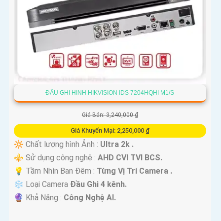
ĐẦU GHI HINH HIKVISION IDS 7204HQHI M1/S
Giá Bán: 3,240,000 ₫
Giá Khuyến Mại: 2,250,000 ₫
🔆 Chất lượng hình Ảnh :
Ultra 2k .
⚜️ Sử dụng công nghệ :
AHD CVI TVI BCS.
💡 Tầm Nhìn Ban Đêm :
Từng Vị Trí Camera .
❄ Loại Camera
Đầu Ghi 4 kênh.
️🔮 Khả Năng :
Công Nghệ AI.