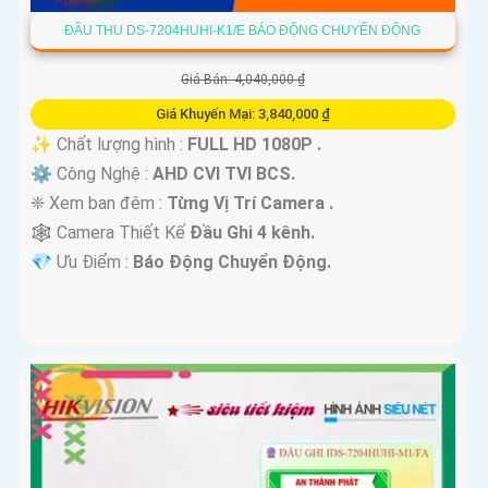
ĐẦU THU DS-7204HUHI-K1/E BÁO ĐỘNG CHUYỂN ĐỘNG
Giá Bán: 4,040,000 ₫
Giá Khuyến Mại: 3,840,000 ₫
✨ Chất lượng hình :
FULL HD 1080P .
⚙ Công Nghệ :
AHD CVI TVI BCS.
❈ Xem ban đêm :
Từng Vị Trí Camera .
🕸️ Camera Thiết Kế
Đầu Ghi 4 kênh.
️💎 Ưu Điểm :
Báo Động Chuyển Động.