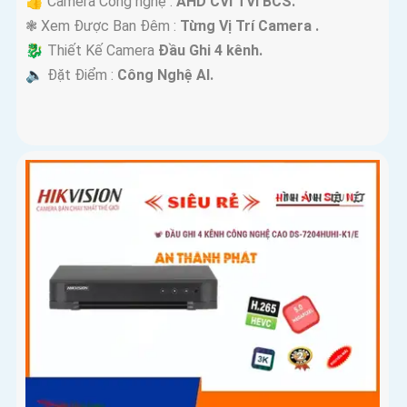
👍 Camera Công nghệ :
AHD CVI TVI BCS.
❃ Xem Được Ban Đêm :
Từng Vị Trí Camera .
🐉️ Thiết Kế Camera
Đầu Ghi 4 kênh.
️🔈 Đặt Điểm :
Công Nghệ AI.
'