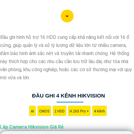
Lắp Camera Hikvision - Giải pháp an ninh hoàn hảo
Bạn đang tìm kiếm giải pháp an ninh hiệu quả và chi phí phải
chăng cho ngôi nhà hoặc doanh nghiệp của mình? Hãy cân nhắc
lắp đặt Camera Hikvision, giải pháp hàng đầu trong lĩnh vực an
Đầu ghi hình hỗ trợ 16 HDD cung cấp khả năng kết nối với 16 ổ
ninh và giám sát. Với chất lượng hình ảnh sắc nét và giá cả phải
cứng, giúp quản lý và xử lý lượng dữ liệu lớn từ nhiều camera,
chăng, Camera Hikvision là sự lựa chọn lý tưởng cho việc bảo vệ
đảm bảo hình ảnh sắc nét và truyền tải nhanh chóng. Hệ thống
tài sản và an ninh cho mọi người.
này thích hợp cho các nhu cầu cần lưu trữ lâu dài, như tòa nhà
Tại sao chọn Camera Hikvision?
văn phòng, khu công nghiệp, hoặc các cơ sở thương mại với quy
- Chất lượng hình ảnh: Camera Hikvision mang đến hình ảnh chất
mô vừa và lớn.
lượng cao, sắc nét và rõ ràng. Bạn sẽ không bỏ lỡ bất kỳ chi tiết
nào trong quá trình giám sát. - Giá cả phải chăng: Mặc dù chất
ĐẦU GHI 4 KÊNH HIKVISION
lượng vượt trội, Camera Hikvision vẫn
tin tưởng
mức giá hợp lý,
phù hợp với nhu cầu và túi tiền của mọi người.
- Dễ sử dụng: Camera Hikvision được thiết kế đơn giản và dễ sử
AI
CMOS
2 HDD
H.265 Pro +
4 Kênh
dụng, giúp bạn dễ dàng cài đặt và vận hành mà không cần kỹ
Lắp Camera Hikvision Giá Rẻ
năng chuyên môn.