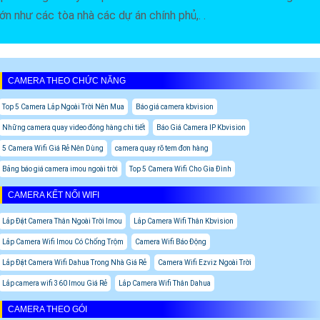
lớn như các tòa nhà các dự án chính phủ,. .
CAMERA THEO CHỨC NĂNG
Top 5 Camera Lắp Ngoài Trời Nên Mua
Báo giá camera kbvision
Những camera quay video đóng hàng chi tiết
Báo Giá Camera IP Kbvision
5 Camera Wifi Giá Rẻ Nên Dùng
camera quay rõ tem đơn hàng
Bảng báo giá camera imou ngoài trời
Top 5 Camera Wifi Cho Gia Đình
CAMERA KẾT NỐI WIFI
Lắp Đặt Camera Thân Ngoài Trời Imou
Lắp Camera Wifi Thân Kbvision
Lắp Camera Wifi Imou Có Chống Trộm
Camera Wifi Báo Động
Lắp Đặt Camera Wifi Dahua Trong Nhà Giá Rẻ
Camera Wifi Ezviz Ngoài Trời
Lắp camera wifi 360 Imou Giá Rẻ
Lắp Camera Wifi Thân Dahua
CAMERA THEO GÓI