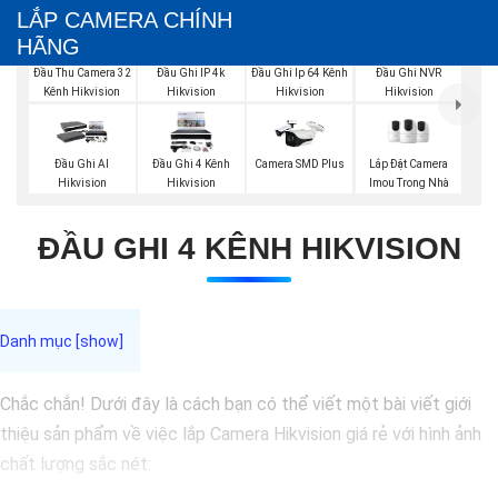
LẮP CAMERA CHÍNH
HÃNG
Đầu Thu Camera 32
Đầu Ghi IP 4k
Đầu Ghi Ip 64 Kênh
Đầu Ghi NVR
Kênh Hikvision
Hikvision
Hikvision
Hikvision
Lắp Đặt Camera
Đầu Ghi AI
Đầu Ghi 4 Kênh
Camera SMD Plus
Imou Trong Nhà
Hikvision
Hikvision
ĐẦU GHI 4 KÊNH HIKVISION
Chắc chắn! Dưới đây là cách bạn có thể viết một bài viết giới
thiệu sản phẩm về việc lắp Camera Hikvision giá rẻ với hình ảnh
chất lượng sắc nét: