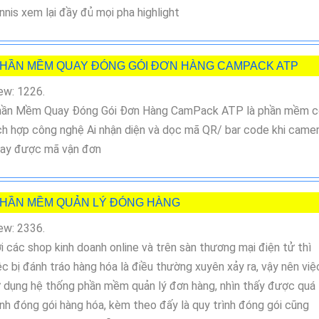
nnis xem lại đầy đủ mọi pha highlight
HẦN MỀM QUAY ĐÓNG GÓI ĐƠN HÀNG CAMPACK ATP
ew: 1226.
ần Mềm Quay Đóng Gói Đơn Hàng CamPack ATP là phần mềm c
ch hợp công nghệ Ai nhận diện và dọc mã QR/ bar code khi came
ay được mã vận đơn
HẦN MỀM QUẢN LÝ ĐÓNG HÀNG
ew: 2336.
i các shop kinh doanh online và trên sàn thương mại điện tử thì
ệc bị đánh tráo hàng hóa là điều thường xuyên xảy ra, vậy nên việ
 dụng hệ thống phần mềm quản lý đơn hàng, nhìn thấy được quá
ình đóng gói hàng hóa, kèm theo đấy là quy trình đóng gói cũng