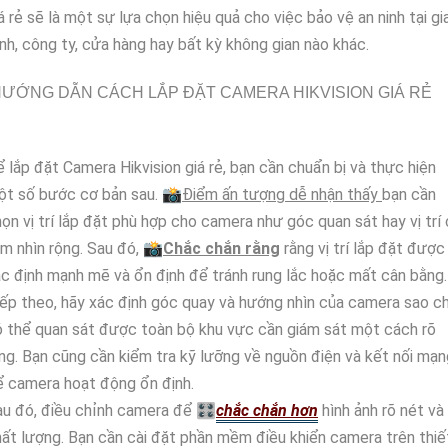
á rẻ sẽ là một sự lựa chọn hiệu quả cho việc bảo vệ an ninh tại gi
nh, công ty, cửa hàng hay bất kỳ không gian nào khác.
ƯỚNG DẪN CÁCH LẮP ĐẶT CAMERA HIKVISION GIÁ RẺ
 lắp đặt Camera Hikvision giá rẻ, bạn cần chuẩn bị và thực hiện
ột số bước cơ bản sau. 📸
Điểm ấn tượng dễ nhận thấy
bạn cần
ọn vị trí lắp đặt phù hợp cho camera như góc quan sát hay vị trí
m nhìn rộng. Sau đó, 📸
Chắc chắn rằng
rằng vị trí lắp đặt được
c định mạnh mẽ và ổn định để tránh rung lắc hoặc mất cân bằng.
ếp theo, hãy xác định góc quay và hướng nhìn của camera sao c
 thể quan sát được toàn bộ khu vực cần giám sát một cách rõ
ng. Bạn cũng cần kiểm tra kỹ lưỡng về nguồn điện và kết nối mạn
 camera hoạt động ổn định.
u đó, điều chỉnh camera để 🎛
chắc chắn hơn
hình ảnh rõ nét và
ất lượng. Bạn cần cài đặt phần mềm điều khiển camera trên thiế