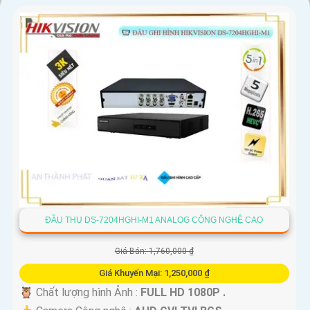
Nơi mua Camera Hikvision giá rẻ
Nếu bạn quan tâm đến việc lắp Camera Hikvision với giá ưu đãi,
hãy đến ngay cửa hàng chuyên cung cấp sản phẩm an ninh uy
tín. Với đội ngũ nhân viên chuyên nghiệp, bạn sẽ được tư vấn cụ
thể về sản phẩm phù hợp với nhu cầu của mình.
Kết luận
Camera Hikvision không chỉ mang đến sự an toàn và bảo vệ cho
ngôi nhà hoặc doanh nghiệp của bạn, mà còn là lựa chọn thông
minh với giá cả phải chăng và hình ảnh chất lượng sắc nét. Hãy
đầu tư vào an ninh và yên tâm hơn với Camera Hikvision!
Hy vọng rằng bài viết giới thiệu trên sẽ giúp bạn thu hút được
ĐẦU THU DS-7204HGHI-M1 ANALOG CÔNG NGHỆ CAO
khách hàng quan tâm đến sản phẩm Camera Hikvision giá rẻ và
chất lượng.
Giá Bán: 1,760,000 ₫
Giá Khuyến Mại: 1,250,000 ₫
🦉 Chất lượng hình Ảnh :
FULL HD 1080P .