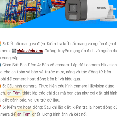

3:
Kết nối mạng và điện: Kiểm tra kết nối mạng và nguồn điện 
amera, 🎛
chắc chắn hơn
đường truyền mạng ổn định và nguồn đi
 cung cấp.
 Giám Sát Ban Đêm
4:
Bảo vệ camera: Lắp đặt camera Hikvision
o cho an toàn và bảo vệ trước mưa, nắng và tác động từ bên
oài để camera hoạt động bền bỉ và hiệu quả.

5:
Cấu hình camera: Thực hiện cấu hình camera Hikvision đúng
ách,
an Tâm
thiết lập các cài đặt mà bạn cần như cài đặt ghi hình
i đặt cảnh báo, và lưu trữ dữ liệu.
🚀
6:
Kiểm tra hoạt động: Sau khi lắp đặt, kiểm tra lại hoạt động c
amera để
an Tâm
chất lượng hình ảnh và kết nối.