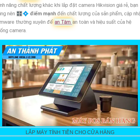
nh năng chất lượng khác khi lắp đặt camera Hikvision giá rẻ, bạn
ũng nên 🎛
💠 điểm mạnh
đến chất lượng của sản phẩm, cập nh
irmware thường xuyên để
an Tâm
an toàn và hiệu suất của hệ
hống camera.
LẮP MÁY TÍNH TIỀN CHO CỬA HÀNG