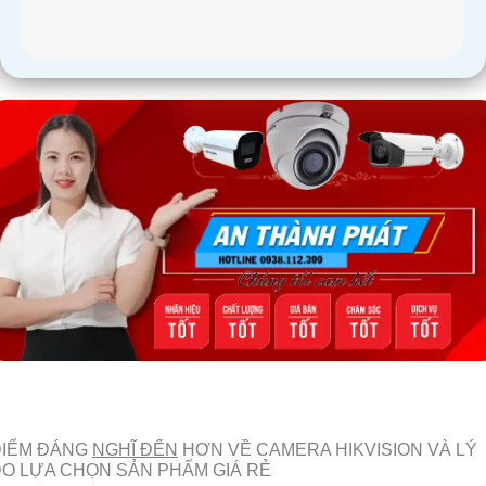
ĐIỂM ĐÁNG
NGHĨ ĐẾN
HƠN VỀ CAMERA HIKVISION VÀ LÝ
O LỰA CHỌN SẢN PHẨM GIÁ RẺ