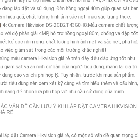
-1 giá rẻ này hỗ trợ nhiều chuẩn kết nối như TVI, AHD, CVI và CV
 dàng lắp đặt và sử dụng. Đèn hồng ngoại 40m giúp quan sát ba
m hiệu quả, chất lượng hình ảnh sắc nét, màu sắc trung thực.

4:
Camera Hikvision DS-2CD2T43G0-I8:Mẫu camera chất lượn
o với độ phân giải 4MP, hỗ trợ hồng ngoại 80m, chống va đập tốt
iết kế góc nhìn rộng, chất lượng hình ảnh nét và sắc nét, phù hợ
o việc giám sát trong các môi trường khắc nghiệt.
ững mẫu camera Hikvision giá rẻ trên đây đều đáp ứng tốt nhu
u giám sát và an ninh cơ bản của người tiêu dùng, mang lại giá trị
 dụng cao với chi phí hợp lý. Tuy nhiên, trước khi mua sản phẩm,
ười tiêu dùng nên xem xét kỹ càng và tìm hiểu thêm về cấu hình,
nh năng để chọn lựa phù hợp với nhu cầu sử dụng của mình.
ÁC VẤN ĐỀ CẦN LƯU Ý KHI LẮP ĐẶT CAMERA HIKVISION
IÁ RẺ
i lắp đặt Camera Hikvision giá rẻ, có một số vấn đề quan trọng c