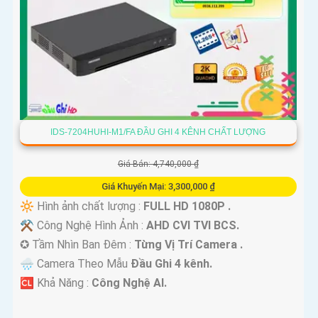
IDS-7204HUHI-M1/FA ĐẦU GHI 4 KÊNH CHẤT LƯỢNG
Giá Bán: 4,740,000 ₫
Giá Khuyến Mại: 3,300,000 ₫
🔆 Hình ảnh chất lượng :
FULL HD 1080P .
⚒ Công Nghệ Hình Ảnh :
AHD CVI TVI BCS.
✪ Tầm Nhìn Ban Đêm :
Từng Vị Trí Camera .
🌧️ Camera Theo Mẫu
Đầu Ghi 4 kênh.
️🆑 Khả Năng :
Công Nghệ AI.