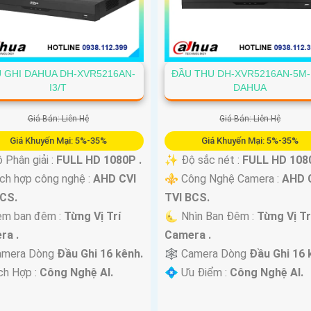
 GHI DAHUA DH-XVR5216AN-
ĐẦU THU DH-XVR5216AN-5M-
I3/T
DAHUA
Giá Bán: Liên Hệ
Giá Bán: Liên Hệ
Giá Khuyến Mại: 5%-35%
Giá Khuyến Mại: 5%-35%
 Độ Phân giải :
FULL HD 1080P .
✨ Độ sắc nét :
FULL HD 1080
ch hợp công nghệ :
AHD CVI
⚜️ Công Nghệ Camera :
AHD 
BCS.
TVI BCS.
em ban đêm :
Từng Vị Trí
🌜 Nhìn Ban Đêm :
Từng Vị Tr
ra .
Camera .
amera Dòng
Đầu Ghi 16 kênh.
🕸️ Camera Dòng
Đầu Ghi 16 
ch Hợp :
Công Nghệ AI.
️💠 Ưu Điểm :
Công Nghệ AI.