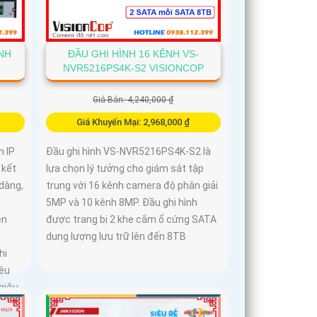
ÊNH
ĐẦU GHI HÌNH 16 KÊNH VS-
NVR5216PS4K-S2 VISIONCOP
Giá Bán: 4,240,000 ₫
Giá Khuyến Mại: 2,968,000 ₫
h IP
Đầu ghi hình VS-NVR5216PS4K-S2 là
 kết
lựa chọn lý tưởng cho giám sát tập
dàng,
trung với 16 kênh camera độ phân giải
5MP và 10 kênh 8MP. Đầu ghi hình
ên
được trang bị 2 khe cắm ổ cứng SATA
dung lượng lưu trữ lên đến 8TB
hi
iêu
 hiệu
t và