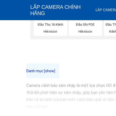
LẮP CAMERA CHÍNH
LẮP CAMERA
HÃNG
Đầu Thu 16 Kênh
Đầu Ghi POE
Đầu T
Hikvision
Hikvision
Kênh
Camera cảnh báo xâm nhập là một lựa chọn tốt để g
thời khi phát hiện sự xâm nhập, giúp bạn yên tâm
bảo vệ an ninh của bạn một cách hiệu quả và tiện
nhà của bạn.