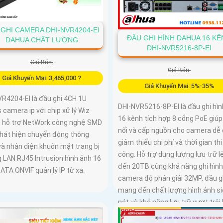
GHI CAMERA DHI-NVR4204-EI
ĐẦU GHI HÌNH DAHUA 16 K
DAHUA CHẤT LƯỢNG
DHI-NVR5216-8P-EI
Giá Bán:
Giá Bán:
Giá Khuyến Mại: 3,465,000 ?
Giá Khuyến Mại: 5%-35%
VR4204-EI là đầu ghi 4CH 1U
DHI-NVR5216-8P-EI là đầu ghi hìn
camera ip với chip xử lý Wiz
16 kênh tích hợp 8 cổng PoE giúp
 hỗ trợ NetWork công nghệ SMD
nối và cấp nguồn cho camera dễ 
phát hiện chuyển động thông
giảm thiểu chi phí và thời gian thi
và nhận diện khuôn mặt trang bị
công. Hỗ trợ dung lượng lưu trữ l
 LAN RJ45 Intrusion hình ảnh 16
đến 20TB cùng khả năng ghi hình
TA ONVIF quản lý IP từ xa.
camera độ phân giải 32MP, đầu g
mang đến chất lượng hình ảnh s
nét và khả năng lưu trữ vượt trội
suất mạnh mẽ, tính năng linh hoạ