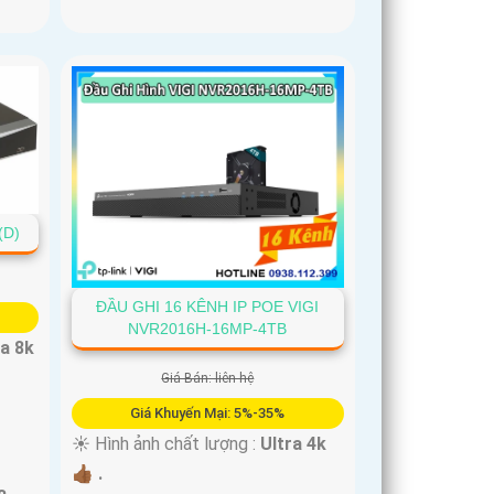
(D)
ĐẦU GHI 16 KÊNH IP POE VIGI
NVR2016H-16MP-4TB
ra 8k
Giá Bán: liên hệ
Giá Khuyến Mại: 5%-35%
☀️ Hình ảnh chất lượng :
Ultra 4k
👍🏾 .