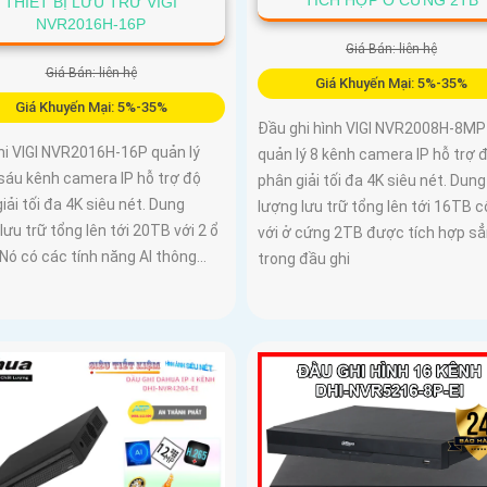
THIẾT BỊ LƯU TRỮ VIGI
NVR2016H-16P
Giá Bán: liên hệ
Giá Bán: liên hệ
Giá Khuyến Mại: 5%-35%
Giá Khuyến Mại: 5%-35%
Đầu ghi hình VIGI NVR2008H-8M
hi VIGI NVR2016H-16P quản lý
quản lý 8 kênh camera IP hỗ trợ 
sáu kênh camera IP hỗ trợ độ
phân giải tối đa 4K siêu nét. Dung
iải tối đa 4K siêu nét. Dung
lượng lưu trữ tổng lên tới 16TB 
lưu trữ tổng lên tới 20TB với 2 ổ
với ở cứng 2TB được tích hợp sẳ
Nó có các tính năng AI thông...
trong đầu ghi