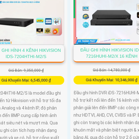
mức giá cạnh tranh
ĐẦU GHI HÌNH HIKVISION ID
 GHI HÌNH 4 KÊNH HIKVISION
7216HUHI-M2/X 16 KÊNH
IDS-7204HTHI-M2/S
Giá Bán: 14,780,000 ₫
Giá Bán: 9,350,000 ₫
Giá Khuyến Mại: 10,346,000 ₫
Giá Khuyến Mại: 6,545,000 ₫
Đầu ghi hình DVR iDS-7216HUHI-
204HTHI-M2/S là model đầu ghi
hỗ trợ kết nối lên đến 16 kênh vớ
ến từ Hikvision với hỗ trợ tối đa
phân giải lên đến 8MP các công 
 Analog và 4 kênh IP, độ phân
như HDTVI, AHD, CVI, CVBS và IP.
ên đến 8MP cung cấp hình ảnh
ghi còn trang bị các kênh nhận d
sát siêu nét và mượt mà. Qua
khuôn mặt và phân biệt người & 
u ghi còn tích hợp nhận dạng
bằng AI, qua đó còn hỗ trợ 2 ổ cứ
ười và xe cộ, hỗ trợ cổng xuất