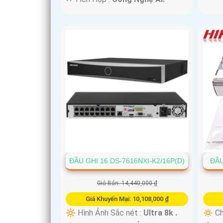
ĐẦU GHI 16 DS-7616NXI-K2/16P(D)
ĐẦU
Giá Bán: 14,440,000 ₫
Giá Khuyến Mại: 10,108,000 ₫
🔆 Hình Ảnh Sắc nét :
Ultra 8k .
🔅 Ch