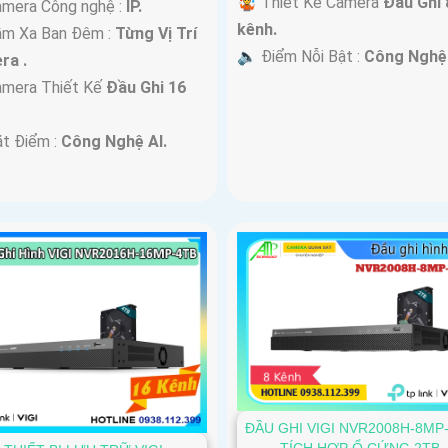
🤹 Thiết Kế Camera
Đầu Ghi 
mera Công nghệ :
IP.
kênh.
ầm Xa Ban Đêm :
Từng Vị Trí
️🔈 Điểm Nỗi Bật :
Công Nghệ 
ra .
amera Thiết Kế
Đầu Ghi 16
.
ặt Điểm :
Công Nghệ AI.
ĐẦU GHI VIGI NVR2008H-8MP
TÍCH HỢP Ổ CỨNG 2TB