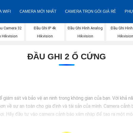
 WIFI
CAMERA MỚI NHẤT
CAMERA TRỌN GÓI GIÁ RẺ
PHỤ
Đầu Ghi Hình Analog
hu Camera 32
Đầu Ghi IP 4k
Đầu Ghi Hình
Hikvision
 Hikvision
Hikvision
Hikvisio
ĐẦU GHI 2 Ổ CỨNG
iám sát và bảo vệ an ninh trong không gian của bạn. Với khả năn
 hơn về sự an toàn cho gia đình và tài sản của mình. Camera cản
 lợi. Hãy đầu tư vào camera cảnh báo xâm nhập để tạo ra một môi