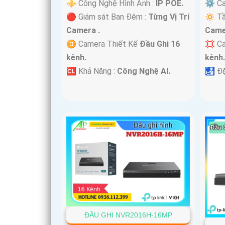
⚜️ Công Nghệ Hình Ảnh :
IP POE.
⚙ Ca
🔴 Giám sát Ban Đêm :
Từng Vị Trí
🔅 T
Camera .
Came
♊ Camera Thiết Kế
Đầu Ghi 16
💢 C
kênh.
kênh
️🆑 Khả Năng :
Công Nghệ AI.
️🛃 Đ
ĐẦU GHI NVR2016H-16MP