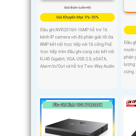
Giá Bán: Liên Hệ
Giá Khuyến Mại: 5%-35%
Đầu ghi NVR2016H-16MP hỗ trợ 16
kênh IP camera với độ phân giải tối đa
Đầu g
8MP kết nối trực tiếp với 16 cổng PoE
mười 
trực tiếp trên đầu ghi cùng các kết nối
phân g
RJ45 Gigabit, VGA, USB 2.0, eSATA,
lượng 
Alarm In/Out và hỗ trợ Two-Way Audio
cứng. 