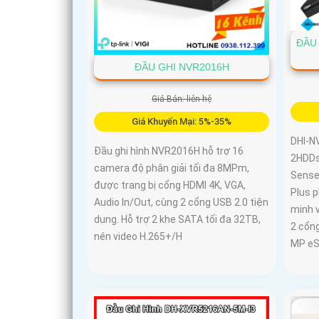
ĐẦU 
ĐẦU GHI NVR2016H
Giá Bán: liên hệ
Giá Khuyến Mại: 5%-35%
DHI-N
Đầu ghi hình NVR2016H hỗ trợ 16
2HDDs 
camera độ phân giải tối đa 8MPm,
Sense
được trang bị cổng HDMI 4K, VGA,
Plus 
Audio In/Out, cùng 2 cổng USB 2.0 tiện
minh 
dụng. Hỗ trợ 2 khe SATA tối đa 32TB,
2 cổng
nén video H.265+/H
MP eSA