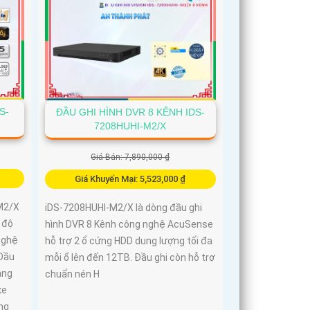
S-
ĐẦU GHI HÌNH DVR 8 KÊNH IDS-
7208HUHI-M2/X
Giá Bán: 7,890,000 ₫
Giá Khuyến Mại: 5,523,000 ₫
M2/X
iDS-7208HUHI-M2/X là dòng đầu ghi
i độ
hình DVR 8 Kênh công nghệ AcuSense
nghệ
hỗ trợ 2 ổ cứng HDD dung lượng tối đa
 Đầu
mỗi ổ lên đến 12TB. Đầu ghi còn hỗ trợ
ạng
chuẩn nén H
xe
ng