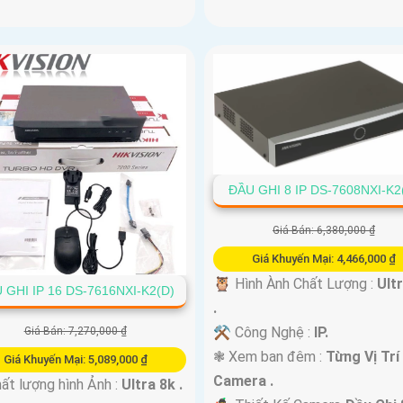
ĐẦU GHI 8 IP DS-7608NXI-K2
Giá Bán: 6,380,000 ₫
Giá Khuyến Mại: 4,466,000 ₫
🦉 Hình Ành Chất Lượng :
Ult
 GHI IP 16 DS-7616NXI-K2(D)
.
⚒ Công Nghệ :
IP.
Giá Bán: 7,270,000 ₫
❃ Xem ban đêm :
Từng Vị Trí
Giá Khuyến Mại: 5,089,000 ₫
Camera .
ất lượng hình Ảnh :
Ultra 8k .