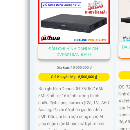
ĐẦU
ĐẦU GHI HÌNH DAHUA DH-
XVR5216AN-5M-I3
Giá Bán: 10,000,000 ₫
Giá Khuyến Mại: 6,500,000 ₫
iDS-7
Đầu ghi hình Dahua DH-XVR5216AN-
hình đ
5M-I3 hỗ trợ 16 kênh tương thích
4 kênh
nhiều định dạng camera (CVI, TVI, AHD,
giải l
Analog, IP) với độ phân giải lên đến
giám 
5MP. Đầu ghi tích hợp công nghệ AI
đó, đầ
giúp nhận diện khuôn mặt, phát hiện
con ng