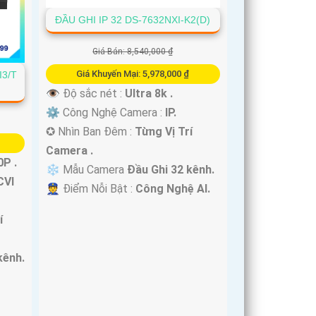
ĐẦU GHI IP 32 DS-7632NXI-K2(D)
Giá Bán: 8,540,000 ₫
Giá Khuyến Mại: 5,978,000 ₫
I3/T
👁 Độ sắc nét :
Ultra 8k .
⚙ Công Nghệ Camera :
IP.
✪ Nhìn Ban Đêm :
Từng Vị Trí
Camera .
P .
❄ Mẫu Camera
Đầu Ghi 32 kênh.
CVI
️👮 Điểm Nỗi Bật :
Công Nghệ AI.
í
kênh.