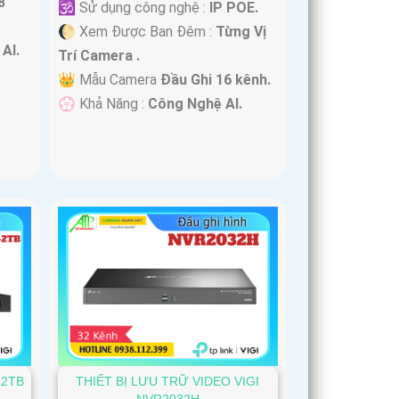
8
🕉️ Sử dụng công nghệ :
IP POE.
🌔 Xem Được Ban Đêm :
Từng Vị
AI.
Trí Camera .
👑 Mẫu Camera
Đầu Ghi 16 kênh.
️💮 Khả Năng :
Công Nghệ AI.
-2TB
THIẾT BỊ LƯU TRỮ VIDEO VIGI
NVR2032H