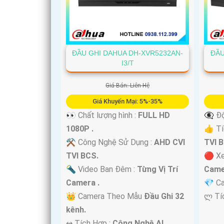
ĐẦU GHI DAHUA DH-XVR5232AN-
ĐẦU
I3/T
'
Giá Bán: Liên Hệ
Giá Khuyến Mại: 5%-35%
👀 Chất lượng hình :
FULL HD
👁️‍🗨
1080P .
👍 Tí
⚒ Công Nghệ Sử Dụng :
AHD CVI
TVI 
TVI BCS.
🔴 X
🔦 Video Ban Đêm :
Từng Vị Trí
Came
Camera .
💎 C
👑 Camera Theo Mẫu
Đầu Ghi 32
️ლ Tí
kênh.
️↭ Tích Hợp :
Công Nghệ AI.