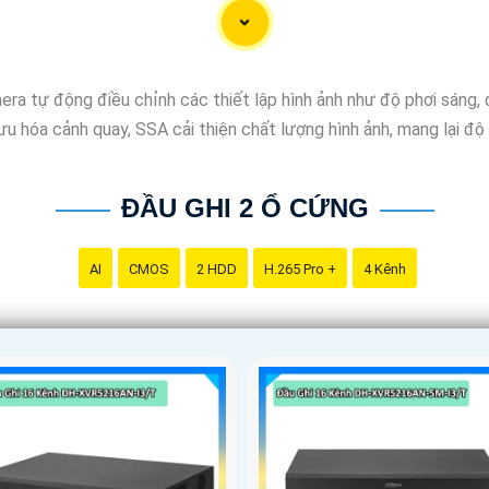
a tự động điều chỉnh các thiết lập hình ảnh như độ phơi sáng,
 ưu hóa cảnh quay, SSA cải thiện chất lượng hình ảnh, mang lại đ
ĐẦU GHI 2 Ổ CỨNG
AI
CMOS
2 HDD
H.265 Pro +
4 Kênh