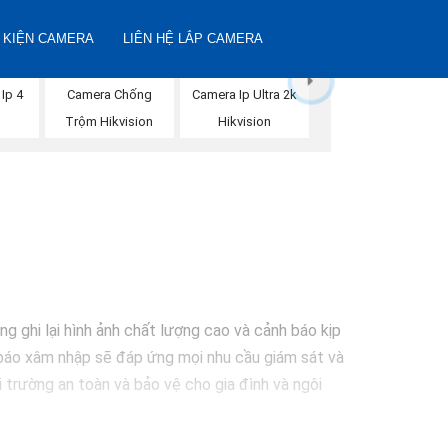
 KIỆN CAMERA
LIÊN HỆ LẮP CAMERA
 Ip 4
Camera Chống
Camera Ip Ultra 2k
n
Trộm Hikvision
Hikvision
g ghi lại hình ảnh chất lượng cao và cảnh báo kịp
h báo xâm nhập sẽ đáp ứng mọi nhu cầu giám sát và
 trường an toàn và bảo vệ cho gia đình và ngôi