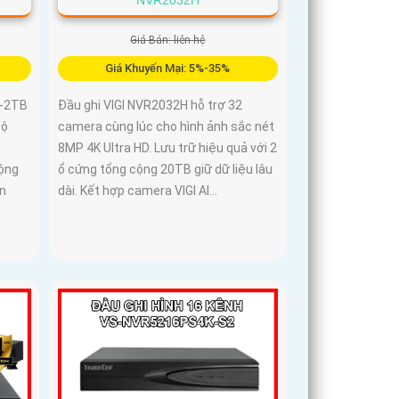
Giá Bán: liên hệ
Giá Khuyến Mại: 5%-35%
P-2TB
Đầu ghi VIGI NVR2032H hỗ trợ 32
độ
camera cùng lúc cho hình ảnh sắc nét
8MP 4K Ultra HD. Lưu trữ hiệu quả với 2
cộng
ổ cứng tổng cộng 20TB giữ dữ liệu lâu
n
dài. Kết hợp camera VIGI AI...