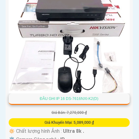
ĐẦU GHI IP 16 DS-7616NXI-K2(D)
Giá Bán: 7,270,000 ₫
Giá Khuyến Mại: 5,089,000 ₫
🔅 Chất lượng hình Ảnh :
Ultra 8k .