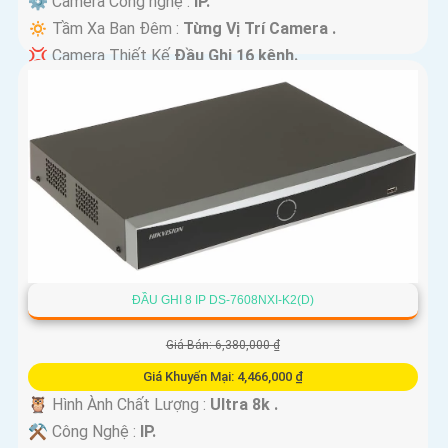
⚙ Camera Công nghệ :
IP.
🔅 Tầm Xa Ban Đêm :
Từng Vị Trí Camera .
💢 Camera Thiết Kế
Đầu Ghi 16 kênh.
️🛃 Đặt Điểm :
Công Nghệ AI.
ĐẦU GHI 8 IP DS-7608NXI-K2(D)
Giá Bán: 6,380,000 ₫
Giá Khuyến Mại: 4,466,000 ₫
🦉 Hình Ành Chất Lượng :
Ultra 8k .
⚒ Công Nghệ :
IP.