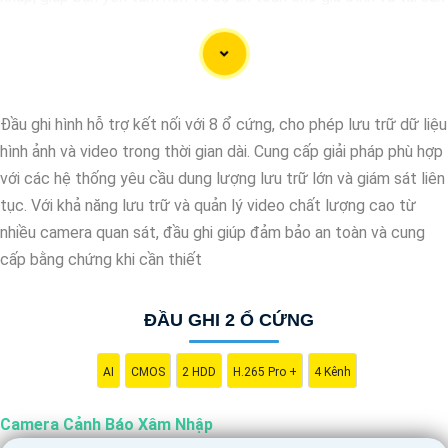
của mình. Camera cảnh báo xâm nhập sẽ đáp ứng mọi nhu cầu
giám sát và bảo vệ an ninh của bạn một cách hiệu quả và tiện lợi.
Hãy đầu tư vào camera cảnh báo xâm nhập để tạo ra một môi
trường an toàn và bảo vệ cho gia đình và ngôi nhà của bạn.
Đầu ghi hình hỗ trợ kết nối với 8 ổ cứng, cho phép lưu trữ dữ liệu
hình ảnh và video trong thời gian dài. Cung cấp giải pháp phù hợp
với các hệ thống yêu cầu dung lượng lưu trữ lớn và giám sát liên
tục. Với khả năng lưu trữ và quản lý video chất lượng cao từ
nhiều camera quan sát, đầu ghi giúp đảm bảo an toàn và cung
cấp bằng chứng khi cần thiết
ĐẦU GHI 2 Ổ CỨNG
AI
CMOS
2 HDD
H.265 Pro +
4 Kênh
Camera Cảnh Báo Xâm Nhập
'