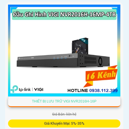
THIẾT BỊ LƯU TRỮ VIGI NVR2016H-16P
Giá Bán: liên hệ
Giá Khuyến Mại: 5%-35%