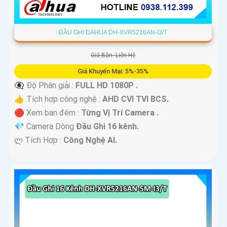
ĐẦU GHI DAHUA DH-XVR5216AN-I3/T
Giá Bán: Liên Hệ
Giá Khuyến Mại: 5%-35%
👁️‍🗨 Độ Phân giải :
FULL HD 1080P .
👍 Tích hợp công nghệ :
AHD CVI TVI BCS.
🔴 Xem ban đêm :
Từng Vị Trí Camera .
💎 Camera Dòng
Đầu Ghi 16 kênh.
️ლ Tích Hợp :
Công Nghệ AI.