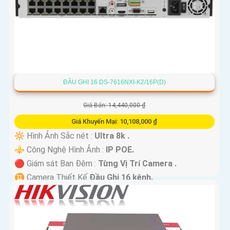
ĐẦU GHI 16 DS-7616NXI-K2/16P(D)
Giá Bán: 14,440,000 ₫
Giá Khuyến Mại: 10,108,000 ₫
🔆 Hình Ảnh Sắc nét :
Ultra 8k .
⚜️ Công Nghệ Hình Ảnh :
IP POE.
🔴 Giám sát Ban Đêm :
Từng Vị Trí Camera .
♊ Camera Thiết Kế
Đầu Ghi 16 kênh.
️🆑 Khả Năng :
Công Nghệ AI.