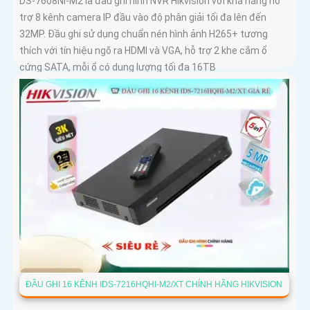
DS-7608NI-M2 là đầu ghi hình NVR Hikvision với khả năng hỗ
trợ 8 kênh camera IP đầu vào độ phân giải tối đa lên đến
32MP. Đầu ghi sử dụng chuẩn nén hình ảnh H265+ tương
thích với tín hiệu ngõ ra HDMI và VGA, hỗ trợ 2 khe cắm ổ
cứng SATA, mỗi ổ có dung lượng tối đa 16TB
ĐẦU GHI 16 KÊNH IDS-7216HQHI-M2/XT CHÍNH HÃNG HIKVISION