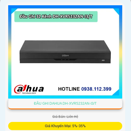
ĐẦU GHI DAHUA DH-XVR5232AN-I3/T
Giá Bán: Liên Hệ
Giá Khuyến Mại: 5%-35%