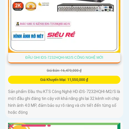
ĐẦU GHI IDS-7232HQHI-M2/S CÔNG NGHỆ MỚI
Giá Bán: 16,470,000 ₫
Giá Khuyến Mại: 11,550,000 ₫
Sản phẩm Đầu thu KTS Công Nghệ HD iDS-7232HQHI-M2/S là
một đầu ghi đáng tin cậy với khả năng ghi lại 32 kênh với chip
hình ảnh 4.0 MP, đảm bảo sự rõ ràng và chi tiết đến từng số
hoặc động