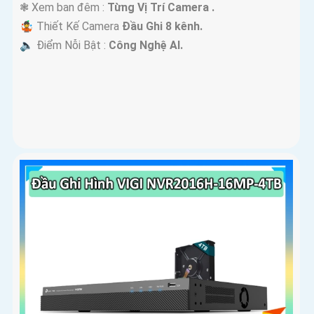
❃ Xem ban đêm :
Từng Vị Trí Camera .
🤹 Thiết Kế Camera
Đầu Ghi 8 kênh.
️🔈 Điểm Nỗi Bật :
Công Nghệ AI.