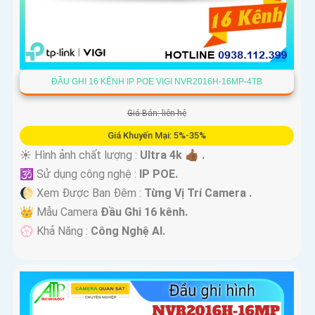
ĐẦU GHI 16 KÊNH IP POE VIGI NVR2016H-16MP-4TB
Giá Bán: liên hệ
Giá Khuyến Mại: 5%-35%
☀️ Hình ảnh chất lượng :
Ultra 4k 👍🏾 .
🕉️ Sử dụng công nghệ :
IP POE.
🌔 Xem Được Ban Đêm :
Từng Vị Trí Camera .
👑 Mẫu Camera
Đầu Ghi 16 kênh.
️💮 Khả Năng :
Công Nghệ AI.