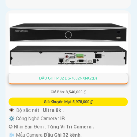
ĐẦU GHI IP 32 DS-7632NXI-K2(D)
Giá Bán: 8,540,000 ₫
Giá Khuyến Mại: 5,978,000 ₫
👁 Độ sắc nét :
Ultra 8k .
⚙ Công Nghệ Camera :
IP.
✪ Nhìn Ban Đêm :
Từng Vị Trí Camera .
❄ Mẫu Camera
Đầu Ghi 32 kênh.