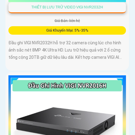
THIẾT BỊ LƯU TRỮ VIDEO VIGI NVR2032H
Giá Bán: liên hệ
Giá Khuyến Mại: 5%-35%
Đầu ghi VIGI NVR2032H hỗ trợ 32 camera cùng lúc cho hình
ảnh sắc nét 8MP 4K Ultra HD. Lưu trữ hiệu quả với 2 ổ cứng
tổng cộng 20TB giữ dữ liệu lâu dài. Kết hợp camera VIGI AI...