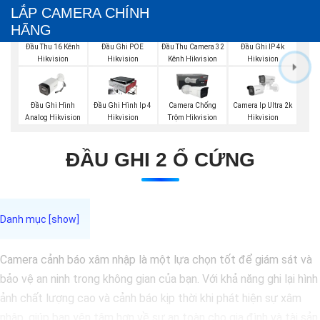
LẮP CAMERA CHÍNH
HÃNG
Đầu Thu 16 Kênh
Đầu Ghi POE
Đầu Thu Camera 32
Đầu Ghi IP 4k
Hikvision
Hikvision
Kênh Hikvision
Hikvision
Đầu Ghi Hình
Đầu Ghi Hình Ip 4
Camera Chống
Camera Ip Ultra 2k
Analog Hikvision
Hikvision
Trộm Hikvision
Hikvision
ĐẦU GHI 2 Ổ CỨNG
Camera cảnh báo xâm nhập là một lựa chọn tốt để giám sát và
bảo vệ an ninh trong không gian của bạn. Với khả năng ghi lại hình
ảnh chất lượng cao và cảnh báo kịp thời khi phát hiện sự xâm
nhập, giúp bạn yên tâm hơn về sự an toàn cho gia đình và tài sản