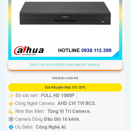
ĐẦU THU DH-XVR5216AN-5M-I3/T DAHUA
Giá Bán: Liên Hệ
Giá Khuyến Mại: 5%-35%
✨ Độ sắc nét :
FULL HD 1080P .
⚜️ Công Nghệ Camera :
AHD CVI TVI BCS.
🌜 Nhìn Ban Đêm :
Từng Vị Trí Camera .
🕸️ Camera Dòng
Đầu Ghi 16 kênh.
️💠 Ưu Điểm :
Công Nghệ AI.