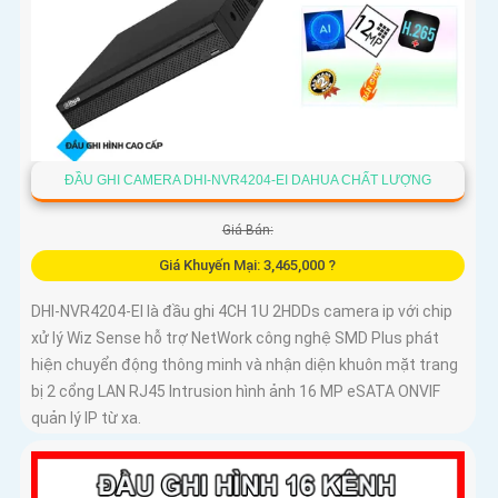
ĐẦU GHI CAMERA DHI-NVR4204-EI DAHUA CHẤT LƯỢNG
Giá Bán:
Giá Khuyến Mại: 3,465,000 ?
DHI-NVR4204-EI là đầu ghi 4CH 1U 2HDDs camera ip với chip
xử lý Wiz Sense hỗ trợ NetWork công nghệ SMD Plus phát
hiện chuyển động thông minh và nhận diện khuôn mặt trang
bị 2 cổng LAN RJ45 Intrusion hình ảnh 16 MP eSATA ONVIF
quản lý IP từ xa.