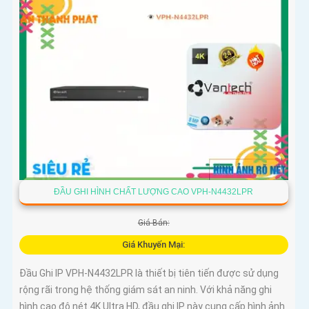
ĐẦU GHI HÌNH CHẤT LƯỢNG CAO VPH-N4432LPR
Giá Bán:
Giá Khuyến Mại:
Đầu Ghi IP VPH-N4432LPR là thiết bị tiên tiến được sử dụng
rộng rãi trong hệ thống giám sát an ninh. Với khả năng ghi
hình cao độ nét 4K Ultra HD, đầu ghi IP này cung cấp hình ảnh