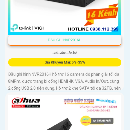
ĐẦU GHI NVR2016H
Giá Bán: liên hệ
Giá Khuyến Mại: 5%-35%
Đầu ghi hình NVR2016H hỗ trợ 16 camera độ phân giải tối đa
8MPm, được trang bị cổng HDMI 4K, VGA, Audio In/Out, cùng
2 cổng USB 2.0 tiện dụng. Hỗ trợ 2 khe SATA tối đa 32TB, nén
video H.265+/H