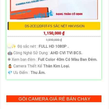
DS-2CE12DF0T-FS SẮC NÉT HIKVISION
1,150,000 ₫
1,590,000 ₫
✨ Độ sắc nét :
FULL HD 1080P .
🤖️ Công Nghệ Sử Dụng :
AHD CVI TVI BCS.
❃ Xem ban đêm :
Full Color 40m Có Màu Ban Đêm.
🤹 Camera Thiết Kế
Thân Kim Loại.
️💎 Ưu Điểm :
Thu Âm.
GÓI CAMERA GIÁ RẺ BÁN CHẠY