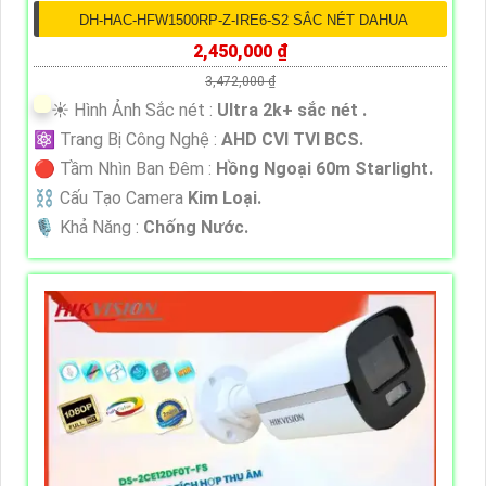
DH-HAC-HFW1500RP-Z-IRE6-S2 SẮC NÉT DAHUA
2,450,000 ₫
3,472,000 ₫
☀️ Hình Ảnh Sắc nét :
Ultra 2k+ sắc nét .
⚛️ Trang Bị Công Nghệ :
AHD CVI TVI BCS.
🔴 Tầm Nhìn Ban Đêm :
Hồng Ngoại 60m Starlight.
⛓ Cấu Tạo Camera
Kim Loại.
️🎙 Khả Năng :
Chống Nước.