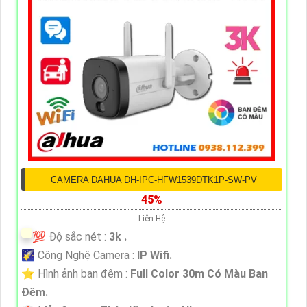
CAMERA DAHUA DH-IPC-HFW1539DTK1P-SW-PV
45%
Liên Hệ
💯 Độ sắc nét :
3k .
🌠 Công Nghệ Camera :
IP Wifi.
⭐ Hình ảnh ban đêm :
Full Color 30m Có Màu Ban
Ðêm.