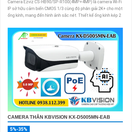
Camera Ezviz CS-HB90/SP-R100(4MP+4MP) là camera Wi-Fi
IP sở hữu cảm biến CMOS 1/3 cùng độ phân giải 2K+ cho một
ống kính, mang đến hình ảnh sắc nét. Thiết kế ống kính kép 2
CAMERA THÂN KBVISION KX-D5005MN-EAB
5%-35%