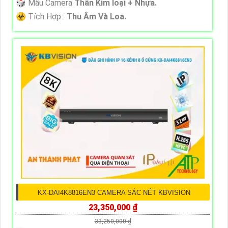
🎲 Mẫu Camera
Thân Kim loại + Nhựa.
️☣️ Tích Hợp :
Thu Âm Và Loa.
KX-DAI4K8816EN3 CAMERA SẮC NÉT KBVISION
23,350,000 ₫
33,250,000 ₫