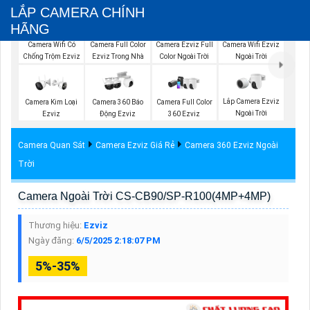
LẮP CAMERA CHÍNH
HÃNG
Camera Full Color
Camera Ezviz Full
Camera Wifi Ezviz
Camera Wifi Có
Ezviz Trong Nhà
Color Ngoài Trời
Ngoài Trời
Chống Trộm Ezviz
Lắp Camera Ezviz
Camera Kim Loại
Camera 360 Báo
Camera Full Color
Ngoài Trời
Ezviz
Động Ezviz
360 Ezviz
Camera Quan Sát
Camera Ezviz Giá Rẻ
Camera 360 Ezviz Ngoài
Trời
Camera Ngoài Trời CS-CB90/SP-R100(4MP+4MP)
Thương hiệu:
Ezviz
Ngày đăng:
6/5/2025 2:18:07 PM
5%-35%