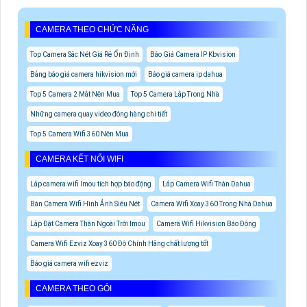
CAMERA THEO CHỨC NĂNG
Top Camera Sắc Nét Giá Rẻ Ổn Định
Báo Giá Camera IP Kbvision
Bảng báo giá camera hikvision mới
Báo giá camera ip dahua
Top 5 Camera 2 Mắt Nên Mua
Top 5 Camera Lắp Trong Nhà
Những camera quay video đóng hàng chi tiết
Top 5 Camera Wifi 360 Nên Mua
CAMERA KẾT NỐI WIFI
Lắp camera wifi Imou tích hợp báo động
Lắp Camera Wifi Thân Dahua
Bán Camera Wifi Hình Ảnh Siêu Nét
Camera Wifi Xoay 360 Trong Nhà Dahua
Lắp Đặt Camera Thân Ngoài Trời Imou
Camera Wifi Hikvision Báo Động
Camera Wifi Ezviz Xoay 360 Độ Chính Hãng chất lượng tốt
Báo giá camera wifi ezviz
CAMERA THEO GÓI