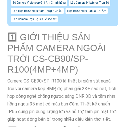
Bộ Camera Visioncop Ghi Âm Chính hãng
Lắp Camera Hikvision Trọn Bộ
Lắp Trọn Bộ Camera Đàm Thoại 2 Chiều
Trọn Bộ Camera Dahua Ghi Âm
Lắp Camera Trọn Bộ Giá Rẻ sắc nét
1️⃣ GIỚI THIỆU SẢN
PHẨM CAMERA NGOÀI
TRỜI CS-CB90/SP-
R100(4MP+4MP)
Camera CS-CB90/SP-R100 là thiết bị giám sát ngoài
trời với camera kép 4MP, độ phân giải 2K+ sắc nét, tích
hợp công nghệ chống ngược sáng DNR 3D và tầm nhìn
hồng ngoại 35 mét có màu ban đêm. Thiết kế chuẩn
IP65 cùng pin dung lượng lớn và hỗ trợ tấm pin mặt trời
giúp hoạt động bền bỉ trong nhiều điều kiện thời tiết.