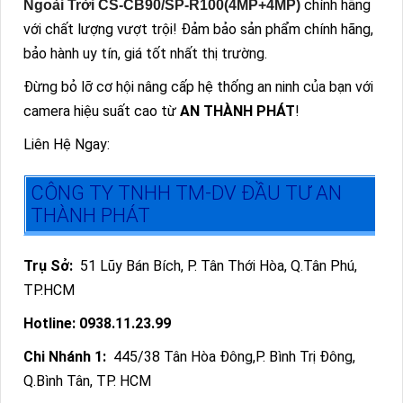
chính hãng
Ngoài Trời CS-CB90/SP-R100(4MP+4MP)
với chất lượng vượt trội! Đảm bảo sản phẩm chính hãng,
bảo hành uy tín, giá tốt nhất thị trường.
Đừng bỏ lỡ cơ hội nâng cấp hệ thống an ninh của bạn với
camera hiệu suất cao từ
AN THÀNH PHÁT
!
Liên Hệ Ngay:
CÔNG TY TNHH TM-DV ĐẦU TƯ AN
THÀNH PHÁT
Trụ Sở:
51 Lũy Bán Bích, P. Tân Thới Hòa, Q.Tân Phú,
TP.HCM
Hotline: 0938.11.23.99
Chi Nhánh 1:
445/38 Tân Hòa Đông,P. Bình Trị Đông,
Q.Bình Tân, TP. HCM