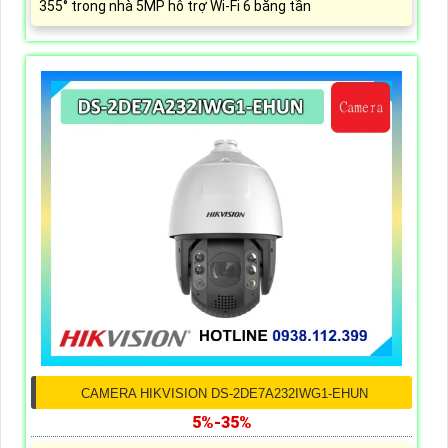
355° trong nhà 5MP hỗ trợ Wi-Fi 6 băng tần
CAMERA HIKVISION DS-2DE7A232IWG1-EHUN
5%-35%