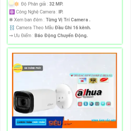
🔅 Độ Phân giải :
32 MP.
⚛️ Công Nghệ Camera :
IP.
❃ Xem ban đêm :
Từng Vị Trí Camera .
⛓ Camera Theo Mẫu
Đầu Ghi 16 kênh.
️⇝ Ưu Điểm :
Báo Động Chuyển Động.