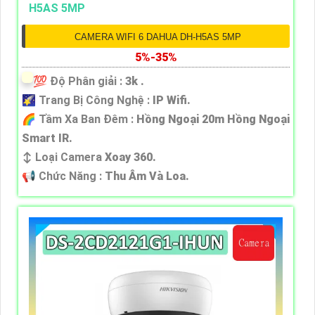
CAMERA WIFI 6 DAHUA DH-H5AS 5MP
5%-35%
💯 Độ Phân giải :
3k .
🌠 Trang Bị Công Nghệ :
IP Wifi.
🌈 Tầm Xa Ban Đêm :
Hồng Ngoại 20m Hồng Ngoại
Smart IR.
↕️ Loại Camera
Xoay 360.
️📢 Chức Năng :
Thu Âm Và Loa.