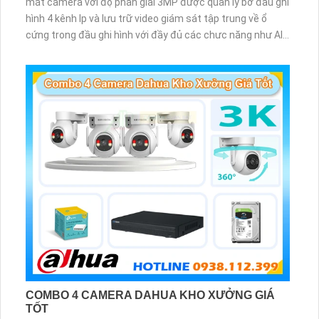
mắt camera với độ phân giải 3MP được quản lý bở đầu ghi
hình 4 kênh Ip và lưu trữ video giám sát tập trung về ổ
cứng trong đầu ghi hình với đầy đủ các chưc năng như AI
Phát hiện chuyển động, đàm thoại âm thanh 2 chiều và
giám sát có màu vào ban đêm
COMBO 4 CAMERA DAHUA KHO XƯỞNG GIÁ
TỐT