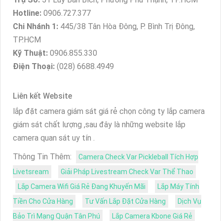
Hotline:
0906.727.377
Chi Nhánh 1:
445/38 Tân Hòa Đông, P. Bình Trị Đông,
TP.HCM
Kỹ Thuật:
0906.855.330
Điện Thoại:
(028) 6688.4949
Liên kết Website
lắp đặt camera giám sát giá rẻ chọn công ty lắp camera
giám sát chất lượng ,sau đây là những website lắp
camera quan sát uy tín .
Thông Tin Thêm:
Camera Check Var Pickleball Tích Hợp
Livetsream
Giải Pháp Livestream Check Var Thể Thao
Lắp Camera Wifi Giá Rẻ Đang Khuyến Mãi
Lắp Máy Tính
Tiền Cho Cửa Hàng
Tư Vấn Lắp Đặt Cửa Hàng
Dịch Vụ
Bảo Trì Mạng Quận Tân Phú
Lắp Camera Kbone Giá Rẻ