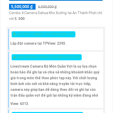
5,500,000 ₫
6,500,000 ₫
Combo 4 Camera Dahua Kho Xưởng tại An Thành Phát chỉ
với
5. 500
👸 LẮP ĐẶT CAMERA TẠI TP.HCM GIÁ TỐT
Lắp đặt camera tại TP
View: 2393.
👸 LIVESTREAM CAMERA BỘ MÔN QUẦN VỢT
Livestream Camera Bộ Môn Quần Vợt là sự lựa chọn
hoàn hảo để ghi lại và chia sẻ những khoảnh khắc quý
giá trong môn thể thao phức tạp này. Với chất lượng
hình ảnh sắc nét và khả năng truyền tải trực tiếp,
camera này giúp bạn dễ dàng theo dõi và ghi lại các
trận đấu quần vợt để giữ lại những kỷ niệm đáng nhớ
View: 6313.