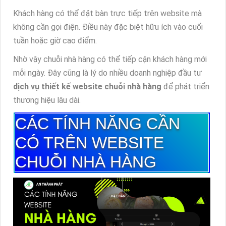
Khách hàng có thể đặt bàn trực tiếp trên website mà
không cần gọi điện. Điều này đặc biệt hữu ích vào cuối
tuần hoặc giờ cao điểm.
Nhờ vậy chuỗi nhà hàng có thể tiếp cận khách hàng mới
mỗi ngày. Đây cũng là lý do nhiều doanh nghiệp đầu tư
dịch vụ thiết kế website chuỗi nhà hàng
để phát triển
thương hiệu lâu dài.
CÁC TÍNH NĂNG CẦN
CÓ TRÊN WEBSITE
CHUỖI NHÀ HÀNG