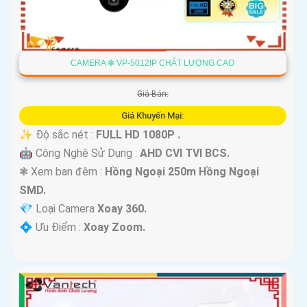
CAMERA ❇ VP-5012IP CHẤT LƯỢNG CAO
Giá Bán:
Giá Khuyến Mại:
✨ Độ sắc nét :
FULL HD 1080P .
🤖️ Công Nghệ Sử Dụng :
AHD CVI TVI BCS.
❃ Xem ban đêm :
Hồng Ngoại 250m Hồng Ngoại
SMD.
💎 Loại Camera
Xoay 360.
️💠 Ưu Điểm :
Xoay Zoom.