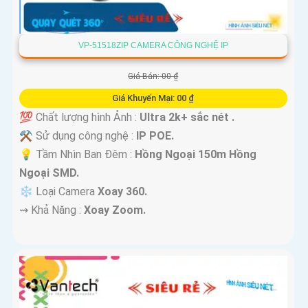
VP-51518ZIP CAMERA CÔNG NGHỆ IP
Giá Bán: 00 ₫
Giá Khuyến Mại: 00 ₫
💯 Chất lượng hình Ảnh :
Ultra 2k+ sắc nét .
⚒ Sử dụng công nghệ :
IP POE.
💡 Tầm Nhìn Ban Đêm :
Hồng Ngoại 150m Hồng
Ngoại SMD.
❄ Loại Camera
Xoay 360.
️⇝ Khả Năng :
Xoay Zoom.