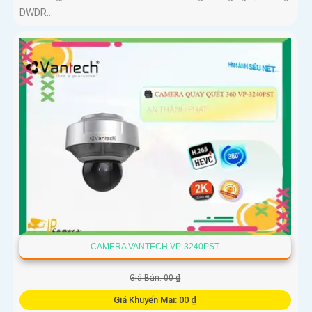
DWDR...
CAMERA VANTECH VP-3240PST
Giá Bán: 00 ₫
Giá Khuyến Mại: 00 ₫