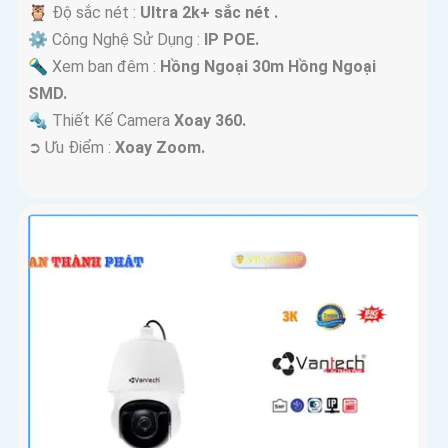
🦉 Độ sắc nét :
Ultra 2k+ sắc nét .
⚙ Công Nghệ Sử Dụng :
IP POE.
🔦 Xem ban đêm :
Hồng Ngoại 30m Hồng Ngoại
SMD.
🔩 Thiết Kế Camera
Xoay 360.
️➲ Ưu Điểm :
Xoay Zoom.