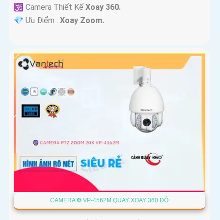
🕉️ Camera Thiết Kế
Xoay 360.
️💎 Ưu Điểm :
Xoay Zoom.
CAMERA ❂ VP-4562M QUAY XOAY 360 ĐỘ