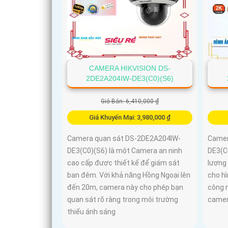
CAMERA HIKVISION DS-
2DE2A204IW-DE3(C0)(S6)
Giá Bán: 6,410,000 ₫
Giá Khuyến Mại: 3,980,000 ₫
Camera quan sát DS-2DE2A204IW-
Camer
DE3(C0)(S6) là một Camera an ninh
DE3(C
cao cấp được thiết kế để giám sát
lượng 
ban đêm. Với khả năng Hồng Ngoại lên
cho hì
đến 20m, camera này cho phép bạn
công 
quan sát rõ ràng trong môi trường
camera
thiếu ánh sáng