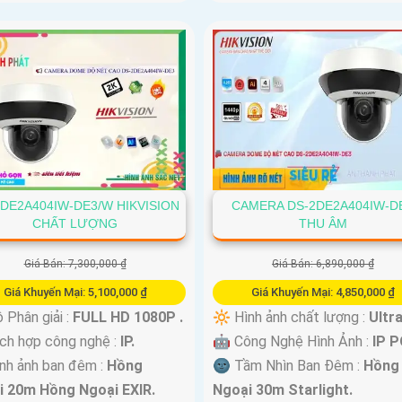
DE2A404IW-DE3/W HIKVISION
CAMERA DS-2DE2A404IW-D
CHẤT LƯỢNG
THU ÂM
Giá Bán: 7,300,000 ₫
Giá Bán: 6,890,000 ₫
Giá Khuyến Mại: 5,100,000 ₫
Giá Khuyến Mại: 4,850,000 ₫
Phân giải :
FULL HD 1080P .
🔆 Hình ảnh chất lượng :
Ultra
h hợp công nghệ :
IP.
🤖️ Công Nghệ Hình Ảnh :
IP P
nh ảnh ban đêm :
Hồng
🌚 Tầm Nhìn Ban Đêm :
Hồng
i 20m Hồng Ngoại EXIR.
Ngoại 30m Starlight.