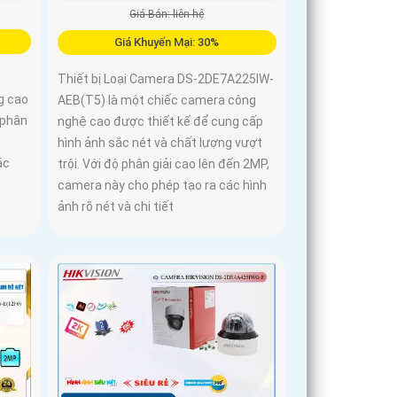
Giá Bán: liên hệ
Giá Khuyến Mại: 30%
Thiết bị Loại Camera DS-2DE7A225IW-
g cao
AEB(T5) là một chiếc camera công
 phân
nghệ cao được thiết kế để cung cấp
hình ảnh sắc nét và chất lượng vượt
ắc
trội. Với độ phân giải cao lên đến 2MP,
camera này cho phép tạo ra các hình
ảnh rõ nét và chi tiết