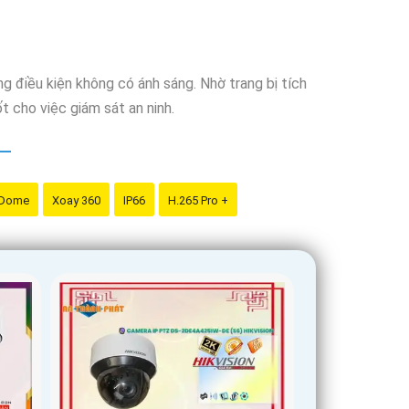
g điều kiện không có ánh sáng. Nhờ trang bị tích
 cho việc giám sát an ninh.
 Dome
Xoay 360
IP66
H.265 Pro +