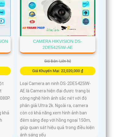
SION
CAMERA HIKVISION DS-
2DE5425IW-AE
Giá Bán: Liên hệ
Giá Khuyến Mại: 22,020,000 ₫
ột
Loại Camera an ninh DS-2DE5425IW-
t
AE là Camera hiện đại được trang bị
1080P.
công nghệ hình ảnh sắc nét với độ
ệ
phân giải Ultra 2k. Ngoài ra, camera
g khả
còn có khả năng xem hình ảnh ban
nh
đêm sáng đẹp với hồng ngoại 150m,
giúp quan sát hiệu quả trong điều kiện
ánh sáng yếu