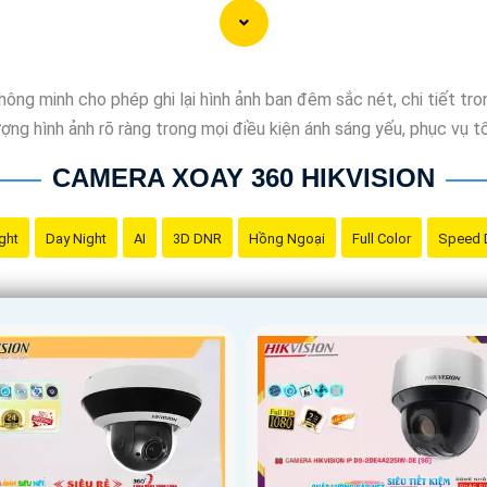
ng minh cho phép ghi lại hình ảnh ban đêm sắc nét, chi tiết tron
g hình ảnh rõ ràng trong mọi điều kiện ánh sáng yếu, phục vụ tốt
CAMERA XOAY 360 HIKVISION
ght
Day Night
AI
3D DNR
Hồng Ngoại
Full Color
Speed