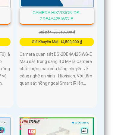
CAMERA HIKVISION DS-
2DE4A425IWG-E
Giá Bán: 20,610,000 ₫
Giá Khuyến Mại: 14,500,000 ₫
0) là
Camera quan sát DS-2DE4A425IWG-E
o
Màu sắt trong sáng 4.0 MP là Camera
rường
chất lượng cao của hãng chuyên về
P và
công nghệ an ninh - Hikvision. Với tầm
h,
quan sát hồng ngoại Smart IR lên...