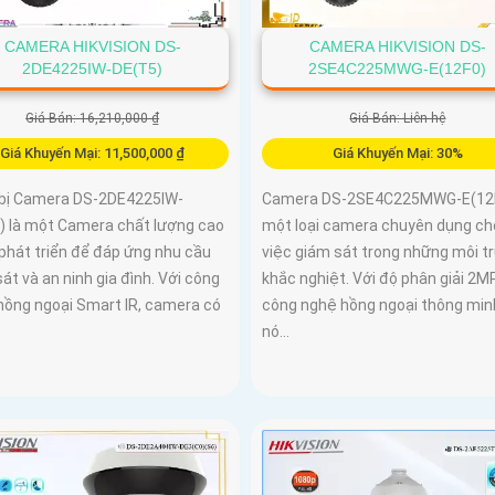
CAMERA HIKVISION DS-
CAMERA HIKVISION DS-
2DE4225IW-DE(T5)
2SE4C225MWG-E(12F0)
Giá Bán: 16,210,000 ₫
Giá Bán: Liên hệ
Giá Khuyến Mại: 11,500,000 ₫
Giá Khuyến Mại: 30%
 bị Camera DS-2DE4225IW-
Camera DS-2SE4C225MWG-E(12F
) là một Camera chất lượng cao
một loại camera chuyên dụng ch
phát triển để đáp ứng nhu cầu
việc giám sát trong những môi t
át và an ninh gia đình. Với công
khắc nghiệt. Với độ phân giải 2M
hồng ngoại Smart IR, camera có
công nghệ hồng ngoại thông min
nó...