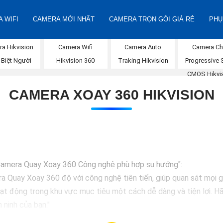
 WIFI
CAMERA MỚI NHẤT
CAMERA TRỌN GÓI GIÁ RẺ
PHỤ
Camera Wifi
a Hikvision
Camera Auto
Camera Ch
Hikvision 360
 Biệt Người
Traking Hikvision
Progressive 
CMOS Hikvi
CAMERA XOAY 360 HIKVISION
p Camera Quay Xoay 360 Công nghệ phù hợp su hướng":
a Quay Xoay 360 độ với công nghệ tiên tiến, giúp quan sát mọi g
ạt động trong khu vực mục tiêu một cách dễ dàng và tiện lợi. Hã
 ninh của bạn."