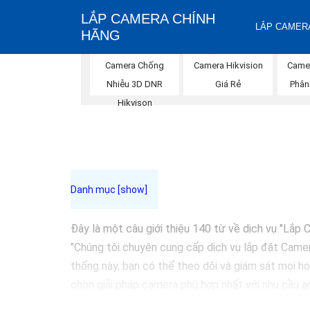
LẮP CAMERA CHÍNH
LẮP CAMERA
HÃNG
Camera Chống
Camera Hikvision
Camer
Nhiễu 3D DNR
Giá Rẻ
Phân
Hikvison
Đây là một câu giới thiệu 140 từ về dịch vụ "Lắ
"Chúng tôi chuyên cung cấp dịch vụ lắp đặt Camer
thống này, bạn có thể theo dõi và giám sát mọi ho
chọn giải pháp camera phù hợp nhất với nhu cầu an