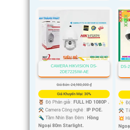
CAMERA HIKVISION DS-
DS-2
2DE7225IW-AE
Giá Bán: 24,980,000 ₫
Giá Khuyến Mại: 30%
🦉 Độ Phân giải :
FULL HD 1080P .
✨ Độ 
⚒ Camera Công nghệ :
IP POE.
⚒ Tíc
🔦 Tầm Nhìn Ban Đêm :
Hồng
💥 Hì
Ngoại 80m Starlight.
Ngoạ