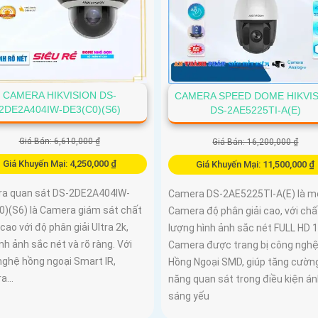
CAMERA HIKVISION DS-
CAMERA SPEED DOME HIKVI
2DE2A404IW-DE3(C0)(S6)
DS-2AE5225TI-A(E)
Giá Bán: 6,610,000 ₫
Giá Bán: 16,200,000 ₫
Giá Khuyến Mại: 4,250,000 ₫
Giá Khuyến Mại: 11,500,000 ₫
a quan sát DS-2DE2A404IW-
Camera DS-2AE5225TI-A(E) là m
0)(S6) là Camera giám sát chất
Camera độ phân giải cao, với chấ
cao với độ phân giải Ultra 2k,
lượng hình ảnh sắc nét FULL HD 
nh ảnh sắc nét và rõ ràng. Với
Camera được trang bị công ngh
nghệ hồng ngoại Smart IR,
Hồng Ngoại SMD, giúp tăng cườn
...
năng quan sát trong điều kiện á
sáng yếu