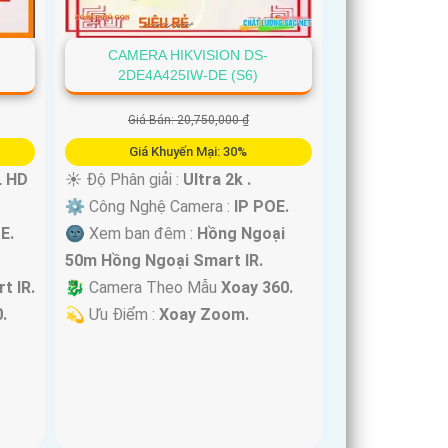
CAMERA HIKVISION DS-
2DE4A425IW-DE (S6)
Giá Bán: 20,750,000 ₫
Giá Khuyến Mại: 30%
L HD
☀️ Độ Phân giải :
Ultra 2k .
⚙ Công Nghệ Camera :
IP POE.
E.
🌚 Xem ban đêm :
Hồng Ngoại
50m Hồng Ngoại Smart IR.
t IR.
🐉️ Camera Theo Mẫu
Xoay 360.
.
️💫 Ưu Điểm :
Xoay Zoom.