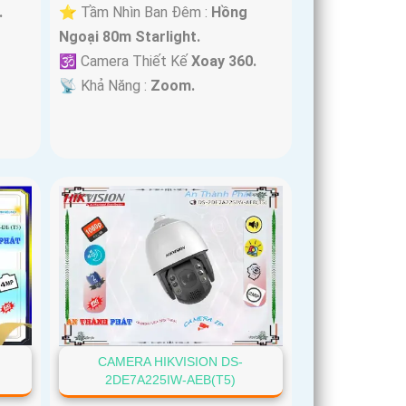
.
⭐ Tầm Nhìn Ban Đêm :
Hồng
Ngoại 80m Starlight.
🕉️ Camera Thiết Kế
Xoay 360.
️📡 Khả Năng :
Zoom.
CAMERA HIKVISION DS-
2DE7A225IW-AEB(T5)