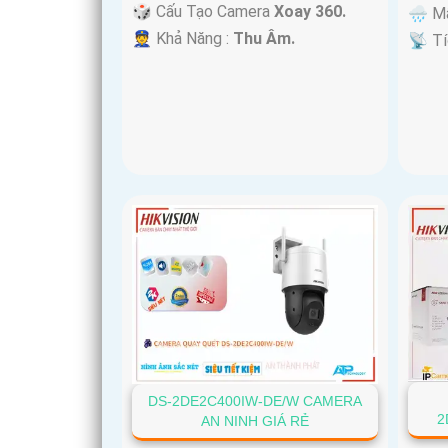
🎲 Cấu Tạo Camera
Xoay 360.
🌧️ 
️👮 Khả Năng :
Thu Âm.
️📡 T
DS-2DE2C400IW-DE/W CAMERA
2
AN NINH GIÁ RẺ