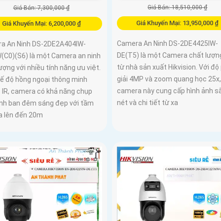
Giá Bán: 18,510,000 ₫
Giá Bán: 7,300,000 ₫
Giá Khuyến Mại: 13,950,000 ₫
Giá Khuyến Mại: 6,200,000 ₫
Camera An Ninh DS-2DE4425IW-
a An Ninh DS-2DE2A404IW-
DE(T5) là một Camera chất lượn
(C0)(S6) là một Camera an ninh
từ nhà sản xuất Hikvision. Với độ
ượng với nhiều tính năng ưu việt.
giải 4MP và zoom quang học 25x,
hế độ hồng ngoại thông minh
camera này cung cấp hình ảnh s
 IR, camera có khả năng chụp
nét và chi tiết từ xa
ảnh ban đêm sáng đẹp với tầm
xa lên đến 20m