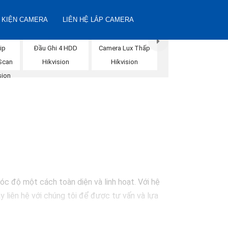
 KIỆN CAMERA
LIÊN HỆ LẮP CAMERA
ip
Đầu Ghi 4 HDD
Camera Lux Thấp
Scan
Hikvision
Hikvision
sion
óc độ một cách toàn diện và linh hoạt. Với hệ
y liên hệ với chúng tôi để được tư vấn và lựa