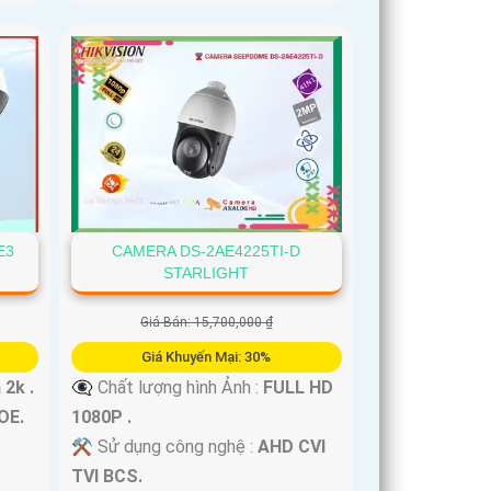
E3
CAMERA DS-2AE4225TI-D
STARLIGHT
Giá Bán: 15,700,000 ₫
Giá Khuyến Mại: 30%
 2k .
👁️‍🗨 Chất lượng hình Ảnh :
FULL HD
OE.
1080P .
⚒ Sử dụng công nghệ :
AHD CVI
TVI BCS.