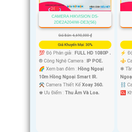
CAMERA HIKVISION DS-
2DE2A204IW-DE3(S6)
'
Giá Bán: 6,690,000 ₫
Giá Khuyến Mại: 30%
💯 Độ Phân giải :
FULL HD 1080P .
️⚡ Độ
®️ Công Nghệ Camera :
IP POE.
⚜️ Ca
🌈 Xem ban đêm :
Hồng Ngoại
❃ Tầ
10m Hồng Ngoại Smart IR.
Ngoạ
⚒ Camera Thiết Kế
Xoay 360.
⛓ Ca
️♚ Ưu Điểm :
Thu Âm Và Loa.
️🆑 K