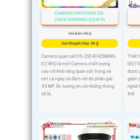
CAMERA HIKVISION DS-
2SE4C425MWG-E(14F0)
Giá Bán: 00 ₫
Giá Khuyến Mại: 00 ₫
Camera quan sát DS-2SE4C425MWG-
Thiết
E(14F0) là một Camera chất lượng
DE(T5
cao với khả năng quan sát trong và
được 
nét cả ngày và đêm với độ phân giải
giám s
4.0 MP. Ấn tượng ơn với những thông
nghệ 
số là...
thể...