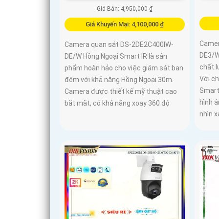
Giá Bán: 4,950,000 ₫
Giá Khuyến Mại: 4,100,000 ₫
Camer
Camera quan sát DS-2DE2C400IW-
DE3/W
DE/W Hồng Ngoại Smart IR là sản
chất l
phẩm hoàn hảo cho việc giám sát ban
Với c
đêm với khả năng Hồng Ngoại 30m.
Smart
Camera được thiết kế mỹ thuật cao
hình 
bắt mắt, có khả năng xoay 360 độ
nhìn 