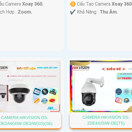
Mẫu Camera
Xoay 360.
♊ Cấu Tạo Camera
Xoay 360
ích Hợp :
Zoom.
️✔️ Khả Năng :
Thu Âm.
CAMERA HIKVISION DS-
CAMERA HIKVISION DS-
2DE4425IW-DE(T5)
DE2A404IW-DE3/W(C0)(S6)