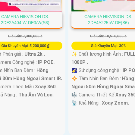
CAMERA HIKVISION DS-
CAMERA HIKVISION DS-
2DE2A404IW-DE3/W(S6)
2DE4A225IW-DE(S6)
Giá Bán: 7,300,000 ₫
Giá Bán: 18,510,000 ₫
Giá Khuyến Mại: 5,200,000 ₫
Giá Khuyến Mại: 30%
 Phân giải :
Ultra 2k .
✨ Chất lượng hình Ảnh :
FUL
mera Công nghệ :
IP POE.
1080P .
m Nhìn Ban Đêm :
Hồng
🌠 Sử dụng công nghệ :
IP PO
i 30m Hồng Ngoại Smart IR.
🔅 Tầm Nhìn Ban Đêm :
Hồng
mera Theo Mẫu
Xoay 360.
Ngoại 50m Hồng Ngoại Smar
hả Năng :
Thu Âm Và Loa.
🎼️ Camera Thiết Kế
Xoay 360
️📡 Khả Năng :
Xoay Zoom.