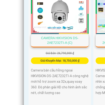
CAMERA HIKVISION DS-
2AE7232TI-A (C)
2
Giá Bán: 26,790,000 ₫
Giá Khuyến Mại: 18,750,000 ₫
Camera bán cầu hồng ngoại
HIKVI
HIKVISION-DS-2AE7232TI-A công nghệ
Camer
mới hỗ trợ zoom xa 32x,quay xoay
nhìn x
360. Độ phân giải HD cho hình ảnh sắc
chống
nét, chất lượng cao
hợp Mi