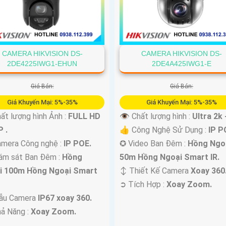
CAMERA HIKVISION DS-
CAMERA HIKVISION DS-
2DE4225IWG1-EHUN
2DE4A425IWG1-E
Giá Bán:
Giá Bán:
Giá Khuyến Mại: 5%-35%
Giá Khuyến Mại: 5%-35%
ất lượng hình Ảnh :
FULL HD
👁 Chất lượng hình :
Ultra 2k 
 .
👍 Công Nghệ Sử Dụng :
IP P
mera Công nghệ :
IP POE.
✪ Video Ban Đêm :
Hồng Ngo
ám sát Ban Đêm :
Hồng
50m Hồng Ngoại Smart IR.
i 100m Hồng Ngoại Smart
↕️ Thiết Kế Camera
Xoay 360
️➲ Tích Hợp :
Xoay Zoom.
ẫu Camera
IP67 xoay 360.
hả Năng :
Xoay Zoom.