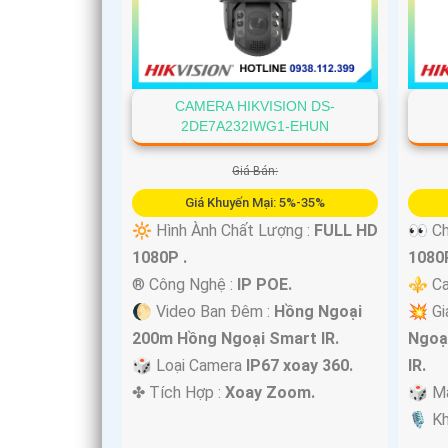
'
CAMERA HIKVISION DS-
2DE7A232IWG1-EHUN
Giá Bán:
Giá Khuyến Mại: 5%-35%
🔆 Hình Ành Chất Lượng :
FULL HD
👀 Ch
1080P .
1080P
®️ Công Nghệ :
IP POE.
⚜️ Ca
🌔 Video Ban Đêm :
Hồng Ngoại
💥 Gi
200m Hồng Ngoại Smart IR.
Ngoạ
🎲 Loại Camera
IP67 xoay 360.
IR.
️✤ Tích Hợp :
Xoay Zoom.
🎲 M
️🎙 K