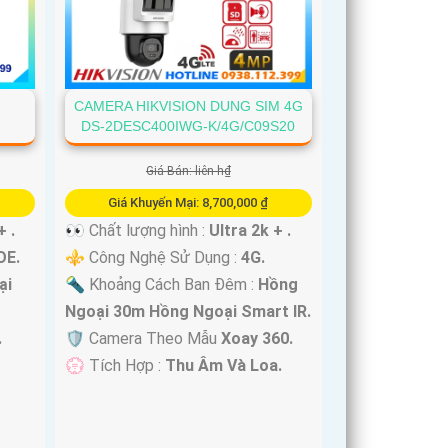
CAMERA HIKVISION DUNG SIM 4G
DS-2DESC400IWG-K/4G/C09S20
Giá Bán: liên h₫
Giá Khuyến Mại: 8,700,000 ₫
+ .
👀 Chất lượng hình :
Ultra 2k + .
OE.
⚜️ Công Nghệ Sử Dụng :
4G.
ại
🔦 Khoảng Cách Ban Đêm :
Hồng
Ngoại 30m Hồng Ngoại Smart IR.
.
🛡 Camera Theo Mẫu
Xoay 360.
️💮 Tích Hợp :
Thu Âm Và Loa.