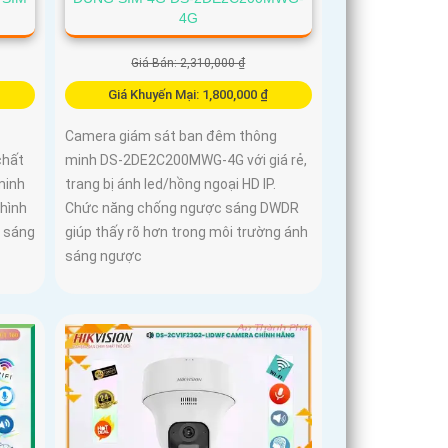
4G
Giá Bán: 2,310,000 ₫
Giá Khuyến Mại: 1,800,000 ₫
Camera giám sát ban đêm thông
chất
minh DS-2DE2C200MWG-4G với giá rẻ,
minh
trang bị ánh led/hồng ngoại HD IP.
hình
Chức năng chống ngược sáng DWDR
h sáng
giúp thấy rõ hơn trong môi trường ánh
sáng ngược