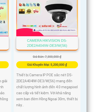
CAMERA HIKVISION DS-
2DE2A404IW-DE3/W(S6)
Giá Bán: 7,300,000 ₫
Giá Khuyến Mại: 5,200,000 ₫
Thiết bị Camera IP POE sắc nét DS-
 giải
2DE2A404IW-DE3/W(S6) mang đến
ình
chất lượng hình ảnh đến 4.0 megapixel
hảo.
cao cấp và tiết kiệm. Với khả năng
 hồng
xem ban đêm Hồng Ngoại 30m, thiết bị
này...