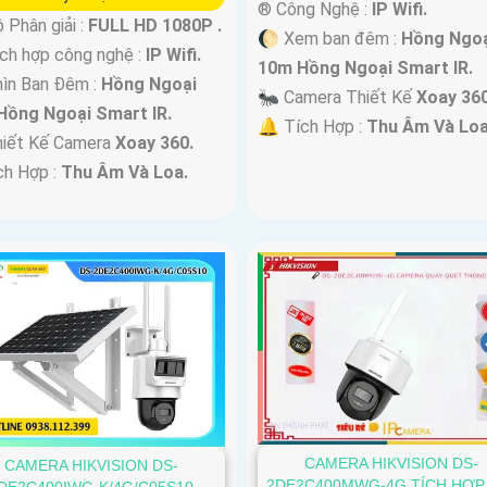
®️ Công Nghệ :
IP Wifi.
 Phân giải :
FULL HD 1080P .
🌔 Xem ban đêm :
Hồng Ngoạ
h hợp công nghệ :
IP Wifi.
10m Hồng Ngoại Smart IR.
ìn Ban Đêm :
Hồng Ngoại
🐜 Camera Thiết Kế
Xoay 360
Hồng Ngoại Smart IR.
️🔔 Tích Hợp :
Thu Âm Và Loa
hiết Kế Camera
Xoay 360.
ch Hợp :
Thu Âm Và Loa.
CAMERA HIKVISION DS-
CAMERA HIKVISION DS-
2DE2C400MWG-4G TÍCH HỢP
DE2C400IWG-K/4G/C05S10