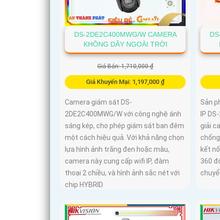
DS-2DE2C400MWG/W CAMERA
DS
KHÔNG DÂY NGOÀI TRỜI
Giá Bán: 1,710,000 ₫
Giá Khuyến Mại: 1,197,000 ₫
Camera giám sát DS-
Sản p
2DE2C400MWG/W với công nghệ ánh
IP DS
sáng kép, cho phép giám sát ban đêm
giải 
một cách hiệu quả. Với khả năng chọn
chống
lựa hình ảnh trắng đen hoặc màu,
kết n
camera này cung cấp wifi IP, đàm
360 độ
thoại 2 chiều, và hình ảnh sắc nét với
chuyể
chip HYBRID