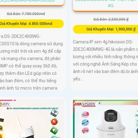
4G
Giá Bán: 7.780.000vnd
Giá Bán: 2,500,000 ₫
Giá Khuyến Mại: 4.850.000vnd
Giá Khuyến Mại: 1,900,000 ₫
a DS-2DE2C400IWG-
Camera IP sim 4g hikvision DS-
C05S10 là dòng camera sử dụng
2DE2C400MWG-4G là sản phẩm 
lượng mặt trời và sim 4g để cấp
lượng với nhiều tính năng thông 
 và mạng cho camera, độ phân
với công nghệ Ánh Sáng Kép cho 
.0MP có thể quay xoay 360 độ,
ảnh rõ nét vào ban đêm dù bị án
ợp thêm đèn LEd giúp nhìn có
yếu...
ào ban đêm, có thể thu tiếng
ình ảnh từ micro trên camera