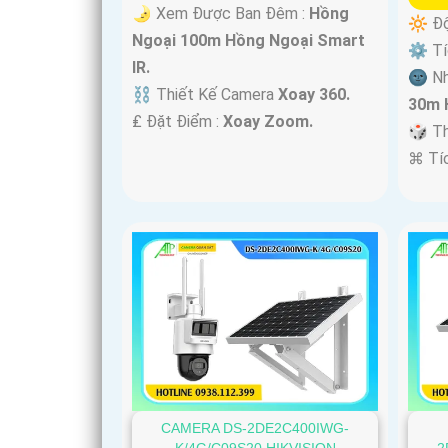
🌛 Xem Được Ban Đêm :
Hồng
🔆 Độ
Ngoại 100m Hồng Ngoại Smart
⚙ Tíc
IR.
🌚 Nh
⛓ Thiết Kế Camera
Xoay 360.
30m 
️₤ Đặt Điểm :
Xoay Zoom.
🎲 T
️⌘ Tí
CAMERA DS-2DE2C400IWG-
K/4G/C09S20 HIKVISION
2