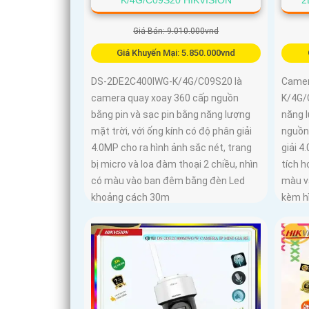
Giá Bán: 9.010.000vnd
Giá Khuyến Mại: 5.850.000vnd
DS-2DE2C400IWG-K/4G/C09S20 là
Camer
camera quay xoay 360 cấp nguồn
K/4G/
bằng pin và sạc pin bằng năng lượng
năng 
mặt trời, với ống kính có độ phân giải
nguồn
4.0MP cho ra hình ảnh sắc nét, trang
giải 4
bị micro và loa đàm thoại 2 chiều, nhìn
tích h
có màu vào ban đêm bằng đèn Led
màu v
khoảng cách 30m
kèm h