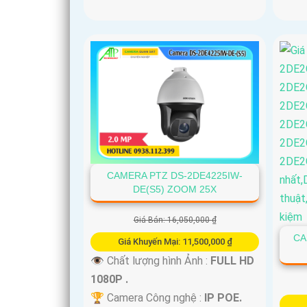
CAMERA PTZ DS-2DE4225IW-
DE(S5) ZOOM 25X
Giá Bán: 16,050,000 ₫
CA
Giá Khuyến Mại: 11,500,000 ₫
👁 Chất lượng hình Ảnh :
FULL HD
1080P .
🏆 Camera Công nghệ :
IP POE.