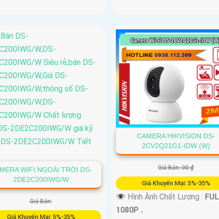
CAMERA HIKVISION DS-
2CV2Q21G1-IDW (W)
Giá Bán: 00 ₫
MERA WIFI NGOÀI TRỜI DS-
2DE2C200IWG/W
Giá Khuyến Mại: 5%-35%
👁 Hình Ành Chất Lượng :
FUL
Giá Bán:
1080P .
Giá Khuyến Mại: 5%-35%