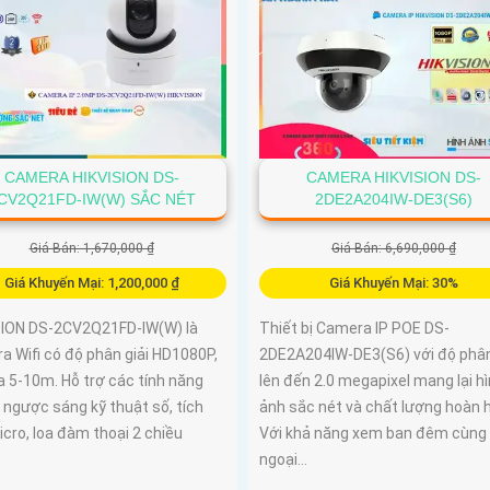
CAMERA HIKVISION DS-
CAMERA HIKVISION DS-
CV2Q21FD-IW(W) SẮC NÉT
2DE2A204IW-DE3(S6)
Giá Bán: 1,670,000 ₫
Giá Bán: 6,690,000 ₫
Giá Khuyến Mại: 1,200,000 ₫
Giá Khuyến Mại: 30%
SION DS-2CV2Q21FD-IW(W) là
Thiết bị Camera IP POE DS-
a Wifi có độ phân giải HD1080P,
2DE2A204IW-DE3(S6) với độ phân
a 5-10m. Hỗ trợ các tính năng
lên đến 2.0 megapixel mang lại h
 ngược sáng kỹ thuật số, tích
ảnh sắc nét và chất lượng hoàn 
cro, loa đàm thoại 2 chiều
Với khả năng xem ban đêm cùng
ngoại...