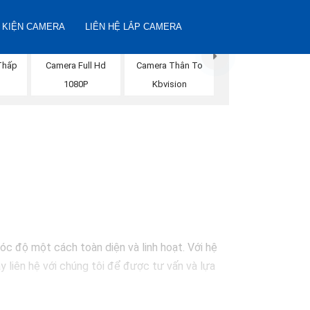
 KIỆN CAMERA
LIÊN HỆ LẮP CAMERA
Thấp
Camera Full Hd
Camera Thân To
n
1080P
Kbvision
óc độ một cách toàn diện và linh hoạt. Với hệ
y liên hệ với chúng tôi để được tư vấn và lựa