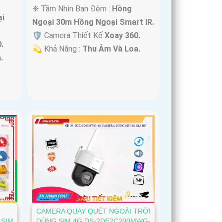
❈ Tầm Nhìn Ban Đêm :
Hồng
i
Ngoại 30m Hồng Ngoại Smart IR.
🛡 Camera Thiết Kế
Xoay 360.
.
️💫 Khả Năng :
Thu Âm Và Loa.
.
CAMERA QUAY QUÉT NGOÀI TRỜI
 SIM
DÙNG SIM 4G DS-2DE2C200MWG-