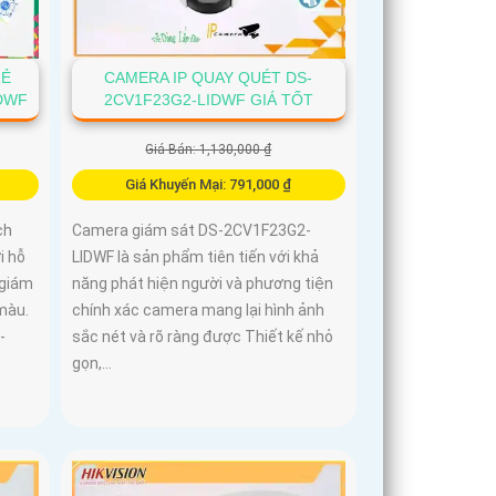
RẺ
CAMERA IP QUAY QUÉT DS-
IDWF
2CV1F23G2-LIDWF GIÁ TỐT
Giá Bán: 1,130,000 ₫
Giá Khuyến Mại: 791,000 ₫
ch
Camera giám sát DS-2CV1F23G2-
i hỗ
LIDWF là sản phẩm tiên tiến với khả
 giám
năng phát hiện người và phương tiện
màu.
chính xác camera mang lại hình ảnh
-
sắc nét và rõ ràng được Thiết kế nhỏ
gọn,...