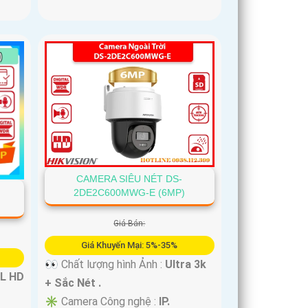
CAMERA SIÊU NÉT DS-
2DE2C600MWG-E (6MP)
Giá Bán:
Giá Khuyến Mại: 5%-35%
👀 Chất lượng hình Ảnh :
Ultra 3k
L HD
+ Sắc Nét .
✳️ Camera Công nghệ :
IP.