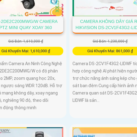
-2DE2C200MWG/W CAMERA
CAMERA KHÔNG DÂY GIÁ 
PTZ MINI QUAY XOAY 360
HIKVISION DS-2CV1F43G2-L
Giá Bán: 1,610,000 ₫
Giá Bán: 1,230,000 ₫
Giá Khuyến Mại: 1,610,000 ₫
Giá Khuyến Mại: 861,000 ₫
hẩm Camera An Ninh Công Nghệ
Camera DS-2CV1F43G2-LIDWF tí
-2DE2C200MWG/W có độ phân
hợp công nghệ AI phát hiện ngườ
cao 2MP, zoom quang học 20x,
trợ chức năng ánh sáng kép cho
 ngược sáng WDR 120dB. Hỗ trợ
sát ban đêm Cung cấp hình ảnh 
ối mạng không dây, xoay ngang
Camera quan sát DS-2CV1F43G2
, nghiêng 90 độ, theo dõi
LIDWF là sản...
n động thông minh