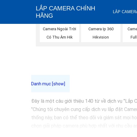
LẮP CAMERA CHÍNH
LẮP CAMERA
HÃNG
Camera Ngoài Trời
Camera Ip 360
Came
Có Thu Âm Hik
Hikvision
Ful
Đây là một câu giới thiệu 140 từ về dịch vụ "Lắ
"Chúng tôi chuyên cung cấp dịch vụ lắp đặt Camer
thống này, bạn có thể theo dõi và giám sát mọi ho
chọn giải pháp camera phù hợp nhất với nhu cầu an