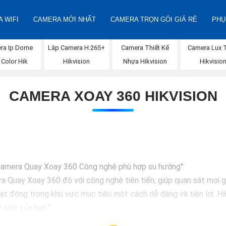
 WIFI
CAMERA MỚI NHẤT
CAMERA TRỌN GÓI GIÁ RẺ
PHỤ
ra Ip Dome
Lắp Camera H.265+
Camera Thiết Kế
Camera Lux 
l Color Hik
Hikvision
Nhựa Hikvision
Hikvisio
CAMERA XOAY 360 HIKVISION
p Camera Quay Xoay 360 Công nghệ phù hợp su hướng":
a Quay Xoay 360 độ với công nghệ tiên tiến, giúp quan sát mọi g
ạt động trong khu vực mục tiêu một cách dễ dàng và tiện lợi. Hã
 ninh của bạn."