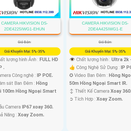
CAMERA HIKVISION DS-
CAMERA HIKVISION DS-
2DE4225IWG1-EHUN
2DE4A425IWG1-E
Giá Bán:
Giá Bán:
Giá Khuyến Mại: 5%-35%
Giá Khuyến Mại: 5%-35%
ất lượng hình Ảnh :
FULL HD
👁 Chất lượng hình :
Ultra 2k 
 .
👍 Công Nghệ Sử Dụng :
IP P
mera Công nghệ :
IP POE.
✪ Video Ban Đêm :
Hồng Ngo
ám sát Ban Đêm :
Hồng
50m Hồng Ngoại Smart IR.
i 100m Hồng Ngoại Smart
↕️ Thiết Kế Camera
Xoay 360
️➲ Tích Hợp :
Xoay Zoom.
ẫu Camera
IP67 xoay 360.
hả Năng :
Xoay Zoom.