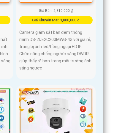
Giá Bán: 2,310,000 ₫
Giá Khuyến Mại: 1,800,000 ₫
Camera giám sát ban đêm thông
chất
minh DS-2DE2C200MWG-4G với giá rẻ,
minh
trang bị ánh led/hồng ngoại HD IP.
hình
Chức năng chống ngược sáng DWDR
h sáng
giúp thấy rõ hơn trong môi trường ánh
sáng ngược