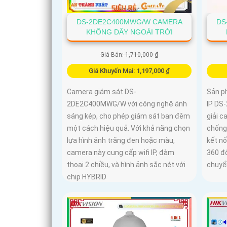
DS-2DE2C400MWG/W CAMERA
DS
KHÔNG DÂY NGOÀI TRỜI
Giá Bán: 1,710,000 ₫
Giá Khuyến Mại: 1,197,000 ₫
Camera giám sát DS-
Sản p
2DE2C400MWG/W với công nghệ ánh
IP DS
sáng kép, cho phép giám sát ban đêm
giải 
một cách hiệu quả. Với khả năng chọn
chống
lựa hình ảnh trắng đen hoặc màu,
kết n
camera này cung cấp wifi IP, đàm
360 độ
thoại 2 chiều, và hình ảnh sắc nét với
chuyể
chip HYBRID