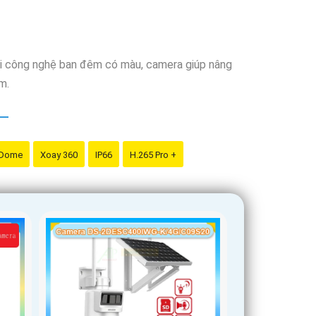
Với công nghệ ban đêm có màu, camera giúp nâng
m.
 Dome
Xoay 360
IP66
H.265 Pro +