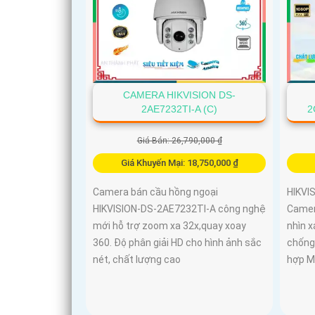
CAMERA HIKVISION DS-
2AE7232TI-A (C)
2
Giá Bán: 26,790,000 ₫
Giá Khuyến Mại: 18,750,000 ₫
Camera bán cầu hồng ngoại
HIKVI
HIKVISION-DS-2AE7232TI-A công nghệ
Camer
mới hỗ trợ zoom xa 32x,quay xoay
nhìn x
360. Độ phân giải HD cho hình ảnh sắc
chống
nét, chất lượng cao
hợp Mi