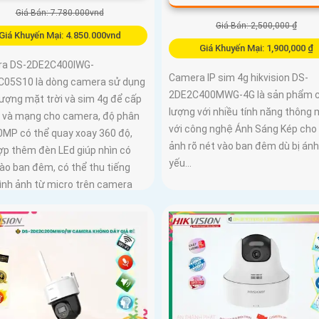
Giá Bán: 7.780.000vnd
Giá Bán: 2,500,000 ₫
Giá Khuyến Mại: 4.850.000vnd
Giá Khuyến Mại: 1,900,000 ₫
a DS-2DE2C400IWG-
Camera IP sim 4g hikvision DS-
C05S10 là dòng camera sử dụng
2DE2C400MWG-4G là sản phẩm 
lượng mặt trời và sim 4g để cấp
lượng với nhiều tính năng thông 
 và mạng cho camera, độ phân
với công nghệ Ánh Sáng Kép cho 
.0MP có thể quay xoay 360 độ,
ảnh rõ nét vào ban đêm dù bị án
ợp thêm đèn LEd giúp nhìn có
yếu...
ào ban đêm, có thể thu tiếng
ình ảnh từ micro trên camera