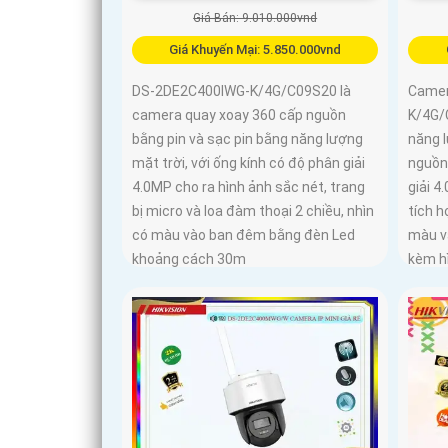
Giá Bán: 9.010.000vnd
Giá Khuyến Mại: 5.850.000vnd
DS-2DE2C400IWG-K/4G/C09S20 là
Camer
camera quay xoay 360 cấp nguồn
K/4G/
bằng pin và sạc pin bằng năng lượng
năng 
mặt trời, với ống kính có độ phân giải
nguồn
4.0MP cho ra hình ảnh sắc nét, trang
giải 4
bị micro và loa đàm thoại 2 chiều, nhìn
tích h
có màu vào ban đêm bằng đèn Led
màu v
khoảng cách 30m
kèm h