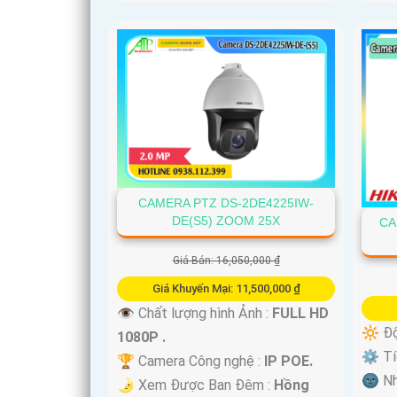
CAMERA PTZ DS-2DE4225IW-
DE(S5) ZOOM 25X
CA
Giá Bán: 16,050,000 ₫
Giá Khuyến Mại: 11,500,000 ₫
👁 Chất lượng hình Ảnh :
FULL HD
🔆 Độ
1080P .
⚙ Tíc
🏆 Camera Công nghệ :
IP POE.
🌚 Nh
🌛 Xem Được Ban Đêm :
Hồng