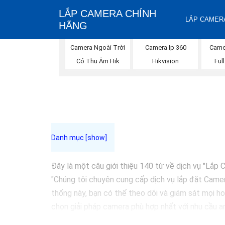
LẮP CAMERA CHÍNH
LẮP CAMERA
HÃNG
Camera Ngoài Trời
Camera Ip 360
Came
Có Thu Âm Hik
Hikvision
Ful
Đây là một câu giới thiệu 140 từ về dịch vụ "Lắ
"Chúng tôi chuyên cung cấp dịch vụ lắp đặt Camer
thống này, bạn có thể theo dõi và giám sát mọi ho
chọn giải pháp camera phù hợp nhất với nhu cầu an