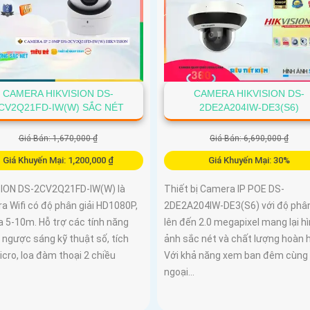
CAMERA HIKVISION DS-
CAMERA HIKVISION DS-
CV2Q21FD-IW(W) SẮC NÉT
2DE2A204IW-DE3(S6)
Giá Bán: 1,670,000 ₫
Giá Bán: 6,690,000 ₫
Giá Khuyến Mại: 1,200,000 ₫
Giá Khuyến Mại: 30%
SION DS-2CV2Q21FD-IW(W) là
Thiết bị Camera IP POE DS-
a Wifi có độ phân giải HD1080P,
2DE2A204IW-DE3(S6) với độ phân
a 5-10m. Hỗ trợ các tính năng
lên đến 2.0 megapixel mang lại h
 ngược sáng kỹ thuật số, tích
ảnh sắc nét và chất lượng hoàn 
cro, loa đàm thoại 2 chiều
Với khả năng xem ban đêm cùng
ngoại...