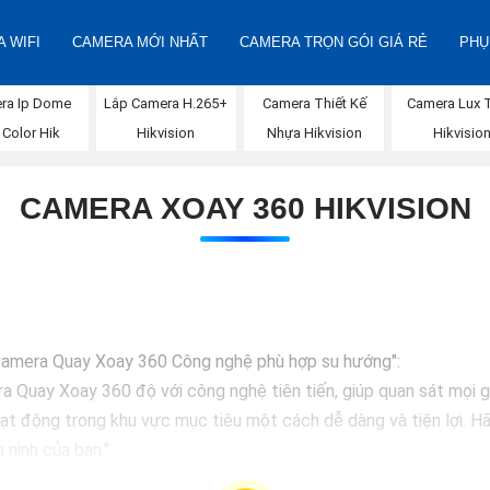
 WIFI
CAMERA MỚI NHẤT
CAMERA TRỌN GÓI GIÁ RẺ
PHỤ
ra Ip Dome
Lắp Camera H.265+
Camera Thiết Kế
Camera Lux 
l Color Hik
Hikvision
Nhựa Hikvision
Hikvisio
CAMERA XOAY 360 HIKVISION
p Camera Quay Xoay 360 Công nghệ phù hợp su hướng":
a Quay Xoay 360 độ với công nghệ tiên tiến, giúp quan sát mọi g
ạt động trong khu vực mục tiêu một cách dễ dàng và tiện lợi. Hã
 ninh của bạn."