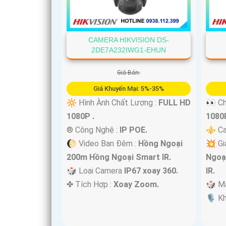
CAMERA HIKVISION DS-
'
2DE7A232IWG1-EHUN
Giá Bán:
Giá Khuyến Mại: 5%-35%
🔆 Hình Ành Chất Lượng :
FULL HD
👀 Ch
1080P .
1080P
®️ Công Nghệ :
IP POE.
⚜️ Ca
🌔 Video Ban Đêm :
Hồng Ngoại
💥 Gi
200m Hồng Ngoại Smart IR.
Ngoạ
🎲 Loại Camera
IP67 xoay 360.
IR.
️✤ Tích Hợp :
Xoay Zoom.
🎲 M
️🎙 K