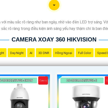
 với màu sắc rõ ràng như ban ngày, nhờ vào đèn LED trợ sáng. 
 sắc rõ ràng trong điều kiện ánh sáng yếu hay thậm chí là ban đê
CAMERA XOAY 360 HIKVISION
ght
Day Night
AI
3D DNR
Hồng Ngoại
Full Color
Speed