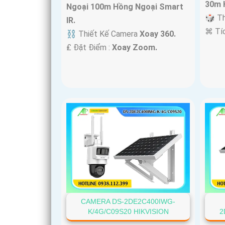
30m 
Ngoại 100m Hồng Ngoại Smart
🎲 T
IR.
️⌘ Tí
⛓ Thiết Kế Camera
Xoay 360.
️₤ Đặt Điểm :
Xoay Zoom.
CAMERA DS-2DE2C400IWG-
K/4G/C09S20 HIKVISION
2