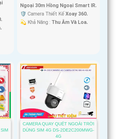
i
Ngoại 30m Hồng Ngoại Smart IR.
🛡 Camera Thiết Kế
Xoay 360.
.
️💫 Khả Năng :
Thu Âm Và Loa.
.
CAMERA QUAY QUÉT NGOÀI TRỜI
 SIM
DÙNG SIM 4G DS-2DE2C200MWG-
4G