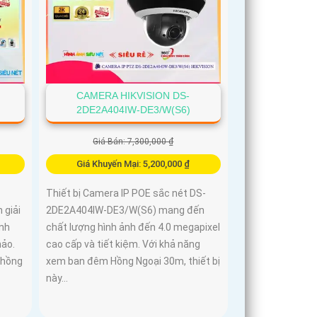
CAMERA HIKVISION DS-
2DE2A404IW-DE3/W(S6)
Giá Bán: 7,300,000 ₫
Giá Khuyến Mại: 5,200,000 ₫
Thiết bị Camera IP POE sắc nét DS-
 giải
2DE2A404IW-DE3/W(S6) mang đến
ình
chất lượng hình ảnh đến 4.0 megapixel
hảo.
cao cấp và tiết kiệm. Với khả năng
 hồng
xem ban đêm Hồng Ngoại 30m, thiết bị
này...