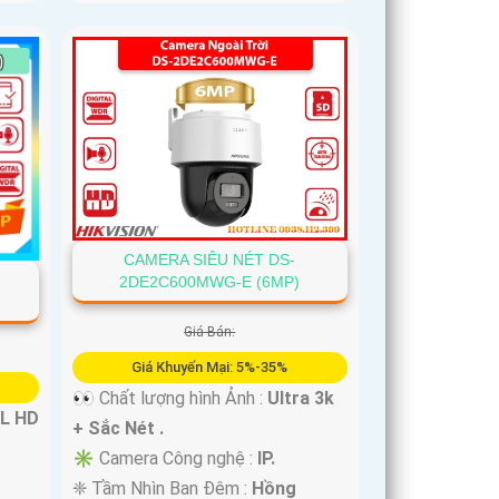
CAMERA SIÊU NÉT DS-
2DE2C600MWG-E (6MP)
Giá Bán:
Giá Khuyến Mại: 5%-35%
👀 Chất lượng hình Ảnh :
Ultra 3k
L HD
+ Sắc Nét .
✳️ Camera Công nghệ :
IP.
❈ Tầm Nhìn Ban Đêm :
Hồng