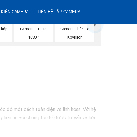
 KIỆN CAMERA
LIÊN HỆ LẮP CAMERA
Thấp
Camera Full Hd
Camera Thân To
n
1080P
Kbvision
óc độ một cách toàn diện và linh hoạt. Với hệ
y liên hệ với chúng tôi để được tư vấn và lựa