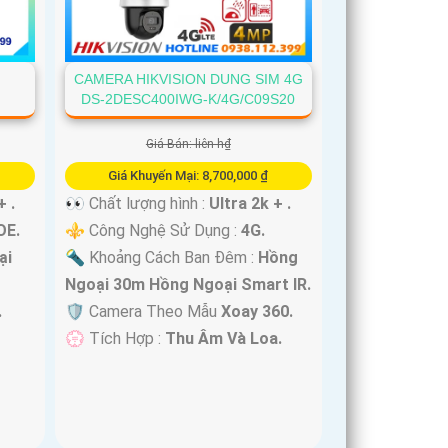
CAMERA HIKVISION DUNG SIM 4G
DS-2DESC400IWG-K/4G/C09S20
Giá Bán: liên h₫
Giá Khuyến Mại: 8,700,000 ₫
+ .
👀 Chất lượng hình :
Ultra 2k + .
OE.
⚜️ Công Nghệ Sử Dụng :
4G.
ại
🔦 Khoảng Cách Ban Đêm :
Hồng
Ngoại 30m Hồng Ngoại Smart IR.
.
🛡 Camera Theo Mẫu
Xoay 360.
️💮 Tích Hợp :
Thu Âm Và Loa.