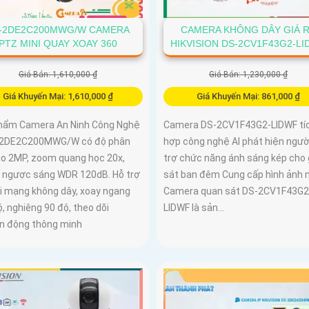
-2DE2C200MWG/W CAMERA
CAMERA KHÔNG DÂY GIÁ 
PTZ MINI QUAY XOAY 360
HIKVISION DS-2CV1F43G2-L
Giá Bán: 1,610,000 ₫
Giá Bán: 1,230,000 ₫
Giá Khuyến Mại: 1,610,000 ₫
Giá Khuyến Mại: 861,000 ₫
hẩm Camera An Ninh Công Nghệ
Camera DS-2CV1F43G2-LIDWF tí
-2DE2C200MWG/W có độ phân
hợp công nghệ AI phát hiện ngườ
cao 2MP, zoom quang học 20x,
trợ chức năng ánh sáng kép cho
 ngược sáng WDR 120dB. Hỗ trợ
sát ban đêm Cung cấp hình ảnh 
ối mạng không dây, xoay ngang
Camera quan sát DS-2CV1F43G2
, nghiêng 90 độ, theo dõi
LIDWF là sản...
n động thông minh