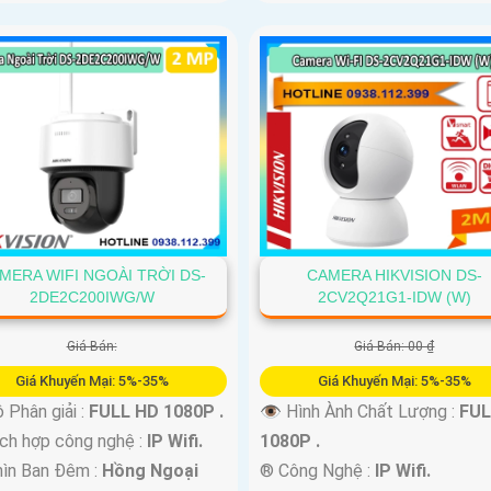
MERA WIFI NGOÀI TRỜI DS-
CAMERA HIKVISION DS-
2DE2C200IWG/W
2CV2Q21G1-IDW (W)
Giá Bán:
Giá Bán: 00 ₫
Giá Khuyến Mại: 5%-35%
Giá Khuyến Mại: 5%-35%
 Phân giải :
FULL HD 1080P .
👁 Hình Ành Chất Lượng :
FUL
h hợp công nghệ :
IP Wifi.
1080P .
ìn Ban Đêm :
Hồng Ngoại
®️ Công Nghệ :
IP Wifi.