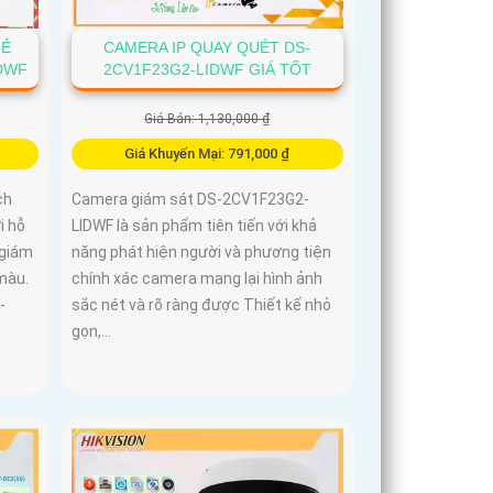
RẺ
CAMERA IP QUAY QUÉT DS-
IDWF
2CV1F23G2-LIDWF GIÁ TỐT
Giá Bán: 1,130,000 ₫
Giá Khuyến Mại: 791,000 ₫
ch
Camera giám sát DS-2CV1F23G2-
i hỗ
LIDWF là sản phẩm tiên tiến với khả
 giám
năng phát hiện người và phương tiện
màu.
chính xác camera mang lại hình ảnh
-
sắc nét và rõ ràng được Thiết kế nhỏ
gọn,...