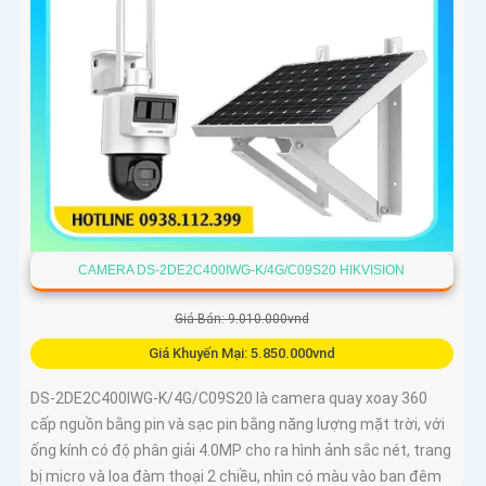
CAMERA DS-2DE2C400IWG-K/4G/C09S20 HIKVISION
Giá Bán: 9.010.000vnd
Giá Khuyến Mại: 5.850.000vnd
DS-2DE2C400IWG-K/4G/C09S20 là camera quay xoay 360
cấp nguồn bằng pin và sạc pin bằng năng lượng mặt trời, với
ống kính có độ phân giải 4.0MP cho ra hình ảnh sắc nét, trang
bị micro và loa đàm thoại 2 chiều, nhìn có màu vào ban đêm