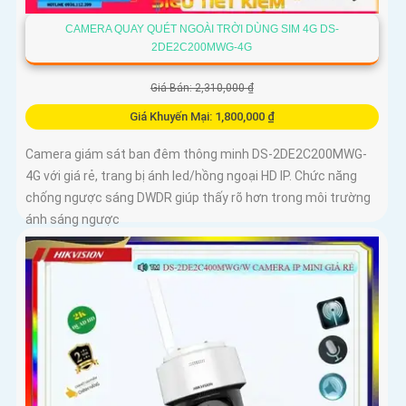
CAMERA QUAY QUÉT NGOÀI TRỜI DÙNG SIM 4G DS-
2DE2C200MWG-4G
Giá Bán: 2,310,000 ₫
Giá Khuyến Mại: 1,800,000 ₫
Camera giám sát ban đêm thông minh DS-2DE2C200MWG-
4G với giá rẻ, trang bị ánh led/hồng ngoại HD IP. Chức năng
chống ngược sáng DWDR giúp thấy rõ hơn trong môi trường
ánh sáng ngược