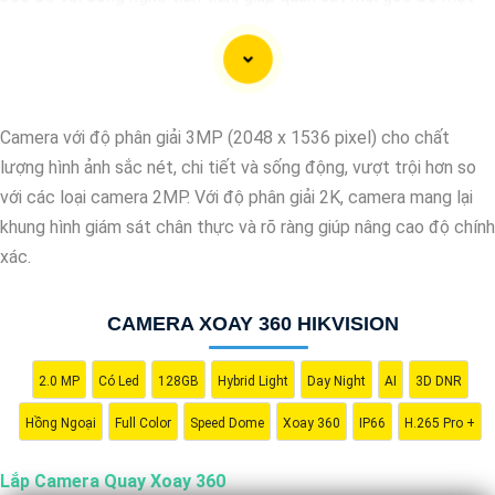
cách toàn diện và linh hoạt. Với hệ thống này, bạn có thể theo
dõi và giám sát mọi hoạt động trong khu vực mục tiêu một cách
dễ dàng và tiện lợi. Hãy liên hệ với chúng tôi để được tư vấn và
lựa chọn giải pháp camera phù hợp nhất với nhu cầu an ninh của
Camera với độ phân giải 3MP (2048 x 1536 pixel) cho chất
bạn."
lượng hình ảnh sắc nét, chi tiết và sống động, vượt trội hơn so
với các loại camera 2MP. Với độ phân giải 2K, camera mang lại
khung hình giám sát chân thực và rõ ràng giúp nâng cao độ chính
xác.
CAMERA XOAY 360 HIKVISION
2.0 MP
Có Led
128GB
Hybrid Light
Day Night
AI
3D DNR
'
Hồng Ngoại
Full Color
Speed Dome
Xoay 360
IP66
H.265 Pro +
Lắp Camera Quay Xoay 360