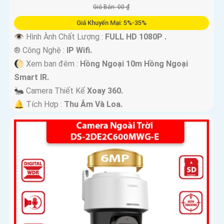
Giá Bán: 00 ₫
Giá Khuyến Mại: 5%-35%
👁 Hình Ành Chất Lượng :
FULL HD 1080P .
®️ Công Nghệ :
IP Wifi.
🌔 Xem ban đêm :
Hồng Ngoại 10m Hồng Ngoại
Smart IR.
🐜 Camera Thiết Kế
Xoay 360.
️🔔 Tích Hợp :
Thu Âm Và Loa.