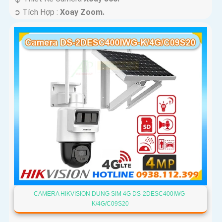
️➲ Tích Hợp :
Xoay Zoom.
CAMERA HIKVISION DUNG SIM 4G DS-2DESC400IWG-
K/4G/C09S20