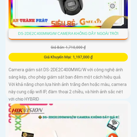
DS-2DE2C400MWG/W CAMERA KHÔNG DÂY NGOÀI TRỜI
Giá Bán: 1,710,000 ₫
Giá Khuyến Mại: 1,197,000 ₫
Camera giám sát DS-2DE2C400MWG/W với công nghệ ánh
sáng kép, cho phép giám sát ban đêm một cách hiệu quả.
Với khả năng chọn lựa hình ảnh trắng đen hoặc màu, camera
này cung cấp wifi IP, đàm thoại 2 chiều, và hình ảnh sắc nét
với chip HYBRID