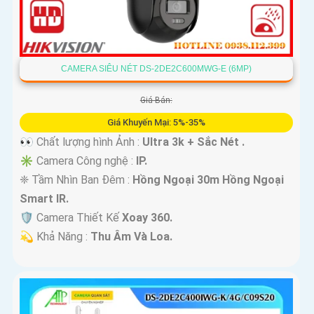
CAMERA SIÊU NÉT DS-2DE2C600MWG-E (6MP)
Giá Bán:
Giá Khuyến Mại: 5%-35%
👀 Chất lượng hình Ảnh :
Ultra 3k + Sắc Nét .
✳️ Camera Công nghệ :
IP.
❈ Tầm Nhìn Ban Đêm :
Hồng Ngoại 30m Hồng Ngoại
Smart IR.
🛡 Camera Thiết Kế
Xoay 360.
️💫 Khả Năng :
Thu Âm Và Loa.