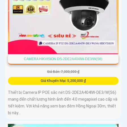
CAMERA HIKVISION DS-2DE2A404IW-DE3/W(S6)
Giá Bán: 7,300,000 ₫
Giá Khuyến Mại: 5,200,000 ₫
Thiết bị Camera IP POE sắc nét DS-2DE2A404IW-DE3/W(S6)
mang đến chất lượng hình ảnh đến 4.0 megapixel cao cấp và
tiết kiệm. Với khả năng xem ban đêm Hồng Ngoại 30m, thiết
bị này...