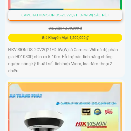
CAMERA HIKVISION DS-2CV2Q21FD-IW(W) SẮC NÉT
Giá Bán: 1,670,000 ₫
Giá Khuyến Mại: 1,200,000 ₫
HIKVISION DS-2CV2Q21FD-IW(W) là Camera Wifi có độ phân
giải HD1080P, nhìn xa 5-10m. Hỗ trợ các tính năng chống
ngược sáng kỹ thuật số, tích hợp Micro, loa đàm thoại 2
chiều