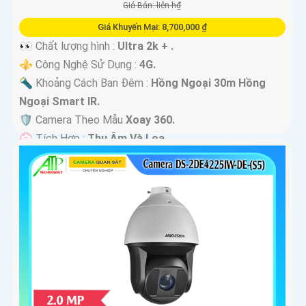
Giá Bán: liên h₫
Giá Khuyến Mại: 8,700,000 ₫
👀 Chất lượng hình :
Ultra 2k + .
⚜️ Công Nghệ Sử Dụng :
4G.
🔦 Khoảng Cách Ban Đêm :
Hồng Ngoại 30m Hồng
Ngoại Smart IR.
🛡 Camera Theo Mẫu
Xoay 360.
️💮 Tích Hợp :
Thu Âm Và Loa.