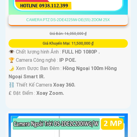
CAMERA PTZ DS-2DE4225IW-DE(S5) ZOOM 25X
Giá Bán: 16,050,000 ₫
Giá Khuyến Mại: 11,500,000 ₫
👁 Chất lượng hình Ảnh :
FULL HD 1080P .
🏆 Camera Công nghệ :
IP POE.
🌛 Xem Được Ban Đêm :
Hồng Ngoại 100m Hồng
Ngoại Smart IR.
⛓ Thiết Kế Camera
Xoay 360.
️₤ Đặt Điểm :
Xoay Zoom.