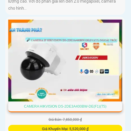
lượng cao. Với độ phân giải lên đến 2.0 megapixel, camera
cho hình...
CAMERA HIKVISION DS-2DE3A400BW-DE(F1)(T5)
Giá Bán: 7,850,000 ₫
Giá Khuyến Mại: 5,520,000 ₫