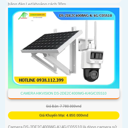
bằng đèn Led khoảng cách 30m
CAMERA HIKVISION DS-2DE2C400IWG-K/4G/C05S10
Giá Bán: 7.780.000vnd
Giá Khuyến Mại: 4.850.000vnd
Camera DS-2DE2C400IWG-K/4G/C05S10 là dòng camera sử