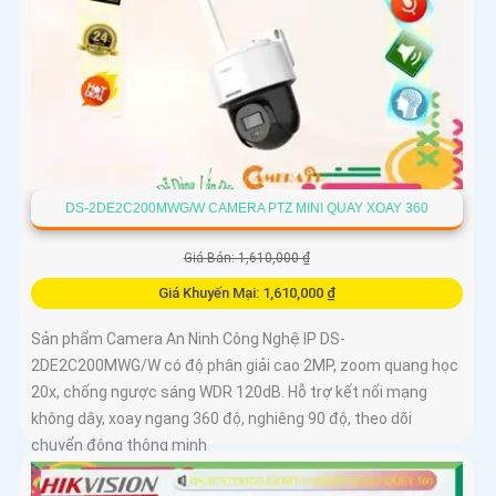
DS-2DE2C200MWG/W CAMERA PTZ MINI QUAY XOAY 360
Giá Bán: 1,610,000 ₫
Giá Khuyến Mại: 1,610,000 ₫
Sản phẩm Camera An Ninh Công Nghệ IP DS-
2DE2C200MWG/W có độ phân giải cao 2MP, zoom quang học
20x, chống ngược sáng WDR 120dB. Hỗ trợ kết nối mạng
không dây, xoay ngang 360 độ, nghiêng 90 độ, theo dõi
chuyển động thông minh