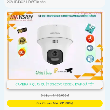
2CV1F43G2-LIDWF là sản...
CAMERA IP QUAY QUÉT DS-2CV1F23G2-LIDWF GIÁ TỐT
Giá Bán: 1,130,000 ₫
Giá Khuyến Mại: 791,000 ₫