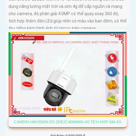
dụng năng lượng mặt trời và sim 4g để cấp nguồn và mạng
cho camera, độ phân giải 4.0MP có thể quay xoay 360 độ,
tích hợp thêm đèn LEd giúp nhìn có màu vào ban đêm, có thể
thu tiếng kèm hình ảnh từ micro trên camera
CAMERA HIKVISION DS-2DE2C400MWG-4G TÍCH HỢP SIM 4G
Giá Bán: 2,500,000 ₫