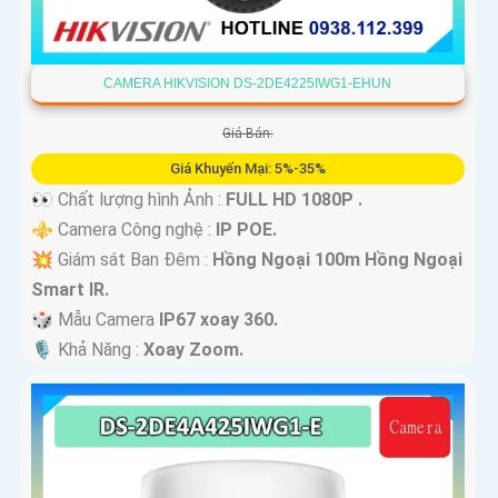
CAMERA HIKVISION DS-2DE4225IWG1-EHUN
Giá Bán:
Giá Khuyến Mại: 5%-35%
👀 Chất lượng hình Ảnh :
FULL HD 1080P .
⚜️ Camera Công nghệ :
IP POE.
💥 Giám sát Ban Đêm :
Hồng Ngoại 100m Hồng Ngoại
Smart IR.
🎲 Mẫu Camera
IP67 xoay 360.
️🎙 Khả Năng :
Xoay Zoom.