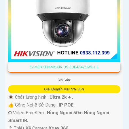
CAMERA HIKVISION DS-2DE4A425IWG1-E
Giá Bán:
Giá Khuyến Mại: 5%-35%
👁 Chất lượng hình :
Ultra 2k + .
👍 Công Nghệ Sử Dụng :
IP POE.
✪ Video Ban Đêm :
Hồng Ngoại 50m Hồng Ngoại
Smart IR.
↕️ Thiết Kế Camera
Xoay 360.