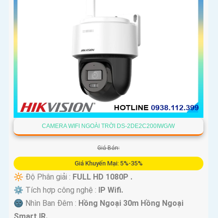
CAMERA WIFI NGOÀI TRỜI DS-2DE2C200IWG/W
Giá Bán:
Giá Khuyến Mại: 5%-35%
🔆 Độ Phân giải :
FULL HD 1080P .
⚙ Tích hợp công nghệ :
IP Wifi.
🌚 Nhìn Ban Đêm :
Hồng Ngoại 30m Hồng Ngoại
Smart IR.