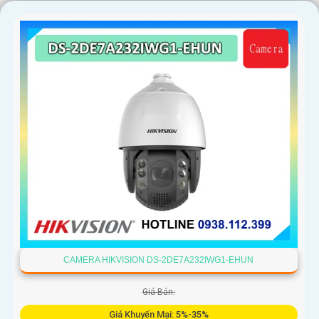
CAMERA HIKVISION DS-2DE7A232IWG1-EHUN
Giá Bán:
Giá Khuyến Mại: 5%-35%