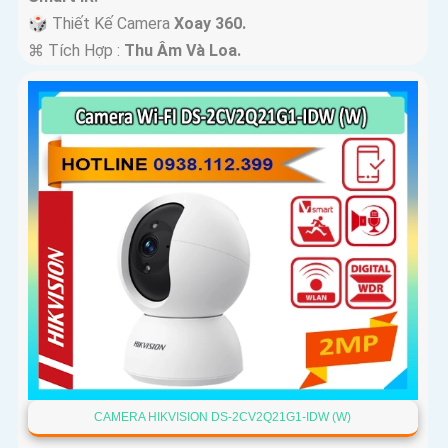
🎲 Thiết Kế Camera
Xoay 360.
️⌘ Tích Hợp :
Thu Âm Và Loa.
CAMERA HIKVISION DS-2CV2Q21G1-IDW (W)