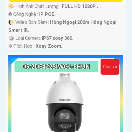
🔆 Hình Ành Chất Lượng :
FULL HD 1080P .
®️ Công Nghệ :
IP POE.
🌔 Video Ban Đêm :
Hồng Ngoại 200m Hồng Ngoại
Smart IR.
🎲 Loại Camera
IP67 xoay 360.
️✤ Tích Hợp :
Xoay Zoom.