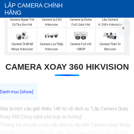
LẮP CAMERA CHÍNH
HÃNG
Camera Ngoài Trời
Camera Ip 360
Camera Ip Dome
Lắp Camera
Có Thu Âm Hik
Hikvision
Full Color Hik
H.265+ Hikvision
Camera Thiết Kế
Camera Lux Thấp
Camera Full Hd
Camera Thân To
Nhựa Hikvision
Hikvision
1080P
Kbvision
CAMERA XOAY 360 HIKVISION
Đây là một câu giới thiệu 140 từ về dịch vụ "Lắp Camera Quay
Xoay 360 Công nghệ phù hợp su hướng":
"Chúng tôi chuyên cung cấp dịch vụ lắp đặt Camera Quay Xoay
360 độ với công nghệ tiên tiến, giúp quan sát mọi góc độ một