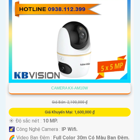
CAMERA KX-AM10W
Giá Bán: 2,100,000 ₫
Giá Khuyến Mại: 1,600,000 ₫
☀️ Độ sắc nét :
10 MP.
🌠 Công Nghệ Camera :
IP Wifi.
🌈 Video Ban Đêm :
Full Color 30m Có Màu Ban Ðêm.