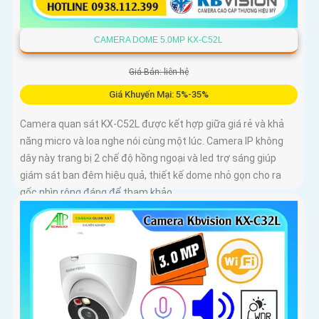
CAMERA DOME 5.0MP KX-C52L
Giá Bán: liên hệ
Giá Khuyến Mại: 5%-35%
Camera quan sát KX-C52L được kết hợp giữa giá rẻ và khả
năng micro và loa nghe nói cùng một lúc. Camera IP không
dây này trang bị 2 chế độ hồng ngoại và led trợ sáng giúp
giám sát ban đêm hiệu quả, thiết kế dome nhỏ gọn cho ra
gốc nhìn rộng đáng để tham khảo