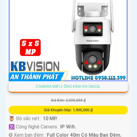
CAMERA WIFI 2 ỐNG KÍNH KX-SM10L
Giá Bán: 2,500,000 ₫
Giá Khuyến Mại: 1,900,000 ₫
🦉 Độ sắc nét :
10 MP.
🕉️ Công Nghệ Camera :
IP Wifi.
❂ Xem ban đêm :
Full Color 40m Có Màu Ban Ðêm.