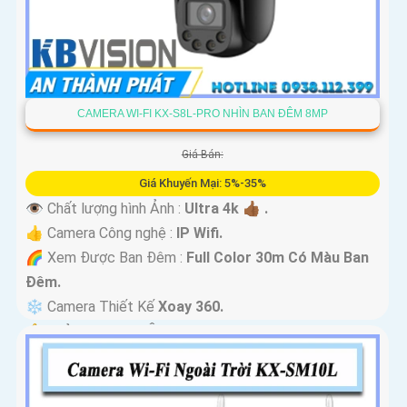
CAMERA WI-FI KX-S8L-PRO NHÌN BAN ĐÊM 8MP
Giá Bán:
Giá Khuyến Mại: 5%-35%
👁 Chất lượng hình Ảnh :
Ultra 4k 👍🏾 .
👍 Camera Công nghệ :
IP Wifi.
🌈 Xem Được Ban Đêm :
Full Color 30m Có Màu Ban
Ðêm.
❄ Camera Thiết Kế
Xoay 360.
️🔔 Khả Năng :
Thu Âm Và Loa.