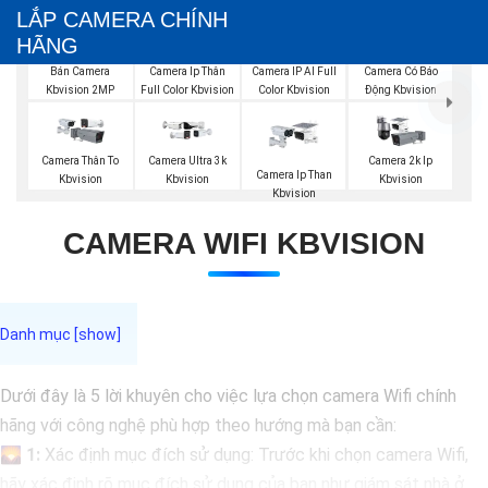
LẮP CAMERA CHÍNH
HÃNG
Bán Camera
Camera Ip Thân
Camera IP AI Full
Camera Có Báo
Kbvision 2MP
Full Color Kbvision
Color Kbvision
Động Kbvision
Camera Thân To
Camera Ultra 3k
Camera 2k Ip
Camera Ip Than
Kbvision
Kbvision
Kbvision
Kbvision
CAMERA WIFI KBVISION
Dưới đây là 5 lời khuyên cho việc lựa chọn camera Wifi chính
hãng với công nghệ phù hợp theo hướng mà bạn cần:
🌄
1:
Xác định mục đích sử dụng: Trước khi chọn camera Wifi,
hãy xác định rõ mục đích sử dụng của bạn như giám sát nhà ở,