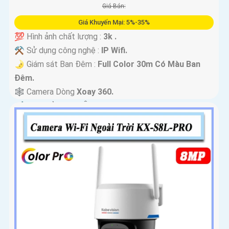
Giá Bán:
Giá Khuyến Mại: 5%-35%
💯 Hình ảnh chất lượng :
3k .
⚒ Sử dụng công nghệ :
IP Wifi.
🌛 Giám sát Ban Đêm :
Full Color 30m Có Màu Ban
Ðêm.
🕸️ Camera Dòng
Xoay 360.
️📢 Đặt Điểm :
Thu Âm Và Loa.