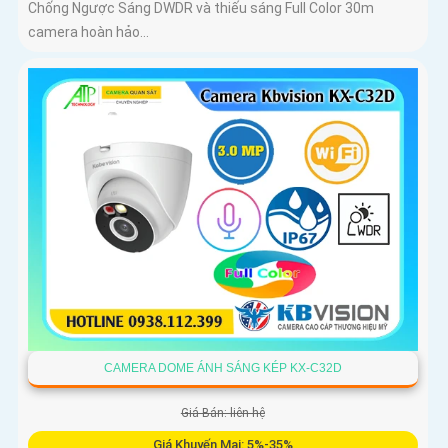
Chống Ngược Sáng DWDR và thiếu sáng Full Color 30m
camera hoàn hảo...
CAMERA DOME ÁNH SÁNG KÉP KX-C32D
Giá Bán: liên hệ
Giá Khuyến Mại: 5%-35%