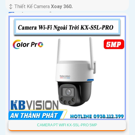
↕️ Thiết Kế Camera
Xoay 360.
️🛃 Khả Năng :
Thu Âm.
CAMERA PT WIFI KX-S5L-PRO 5MP