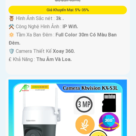
Giá Bán: liên hệ
Giá Khuyến Mại: 5%-35%
🦉 Hình Ảnh Sắc nét :
3k .
⚒ Công Nghệ Hình Ảnh :
IP Wifi.
🔅 Tầm Xa Ban Đêm :
Full Color 30m Có Màu Ban
Ðêm.
🛡 Camera Thiết Kế
Xoay 360.
️₤ Khả Năng :
Thu Âm Và Loa.