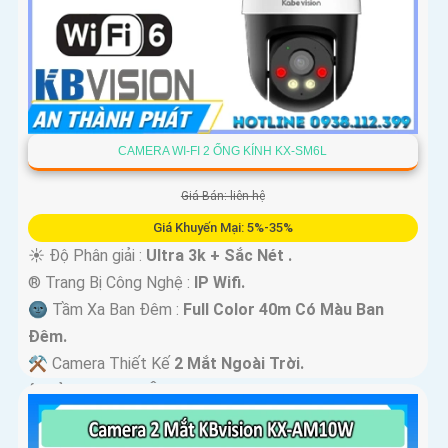
CAMERA WI-FI 2 ỐNG KÍNH KX-SM6L
Giá Bán: liên hệ
Giá Khuyến Mại: 5%-35%
☀️ Độ Phân giải :
Ultra 3k + Sắc Nét .
®️ Trang Bị Công Nghệ :
IP Wifi.
🌚 Tầm Xa Ban Đêm :
Full Color 40m Có Màu Ban
Ðêm.
⚒ Camera Thiết Kế
2 Mắt Ngoài Trời.
️ƒ Khả Năng :
Thu Âm Và Loa.