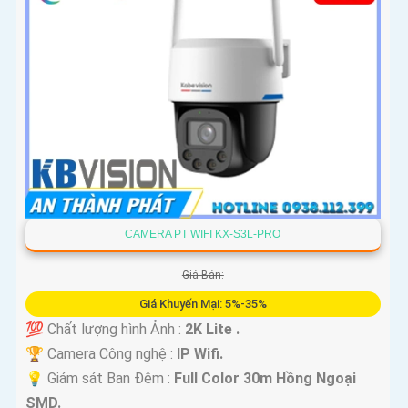
'
CAMERA PT WIFI KX-S3L-PRO
Giá Bán:
Giá Khuyến Mại: 5%-35%
💯 Chất lượng hình Ảnh :
2K Lite .
🏆 Camera Công nghệ :
IP Wifi.
💡 Giám sát Ban Đêm :
Full Color 30m Hồng Ngoại
SMD.