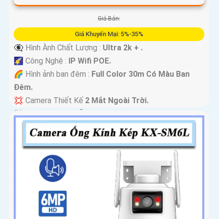
Giá Bán:
Giá Khuyến Mại: 5%-35%
👁️‍🗨 Hình Ành Chất Lượng :
Ultra 2k + .
🌠 Công Nghệ :
IP Wifi POE.
🌈 Hình ảnh ban đêm :
Full Color 30m Có Màu Ban
Ðêm.
💢 Camera Thiết Kế
2 Mắt Ngoài Trời.
️📡 Tích Hợp :
Thu Âm Và Loa.