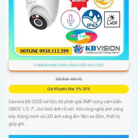
CAMERA WIFI ÁNH SÁNG KÉP KX-C52D
Giá Bán: liên hệ
Giá Khuyến Mại: 5%-35%
Camera KX-C52D sở hữu độ phân giải 5MP cùng cảm biến
CMOS 1/2. 7", cho hình ảnh rõ nét. Với công nghệ ánh sáng
kép thông minh và LED ánh sáng ấm tầm xa 30m, thiết bị
giúp ghi...