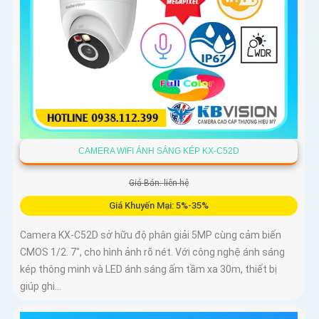
CAMERA WIFI ÁNH SÁNG KÉP KX-C52D
Giá Bán: liên hệ
Giá Khuyến Mại: 5%-35%
Camera KX-C52D sở hữu độ phân giải 5MP cùng cảm biến
CMOS 1/2. 7", cho hình ảnh rõ nét. Với công nghệ ánh sáng
kép thông minh và LED ánh sáng ấm tầm xa 30m, thiết bị
giúp ghi...