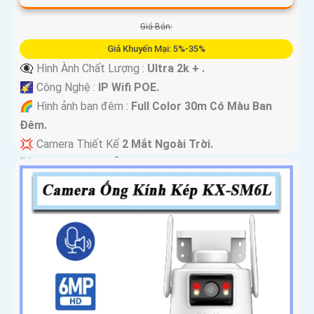
Giá Bán:
Giá Khuyến Mại: 5%-35%
👁️‍🗨 Hình Ành Chất Lượng :
Ultra 2k + .
🌠 Công Nghệ :
IP Wifi POE.
🌈 Hình ảnh ban đêm :
Full Color 30m Có Màu Ban
Ðêm.
💢 Camera Thiết Kế
2 Mắt Ngoài Trời.
️📡 Tích Hợp :
Thu Âm Và Loa.