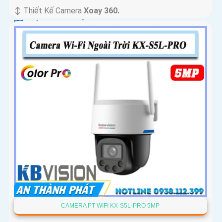
↕️ Thiết Kế Camera
Xoay 360.
️🛃 Khả Năng :
Thu Âm.
CAMERA PT WIFI KX-S5L-PRO 5MP