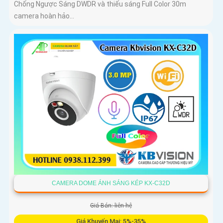
Chống Ngược Sáng DWDR và thiếu sáng Full Color 30m
camera hoàn hảo...
CAMERA DOME ÁNH SÁNG KÉP KX-C32D
Giá Bán: liên hệ
Giá Khuyến Mại: 5%-35%