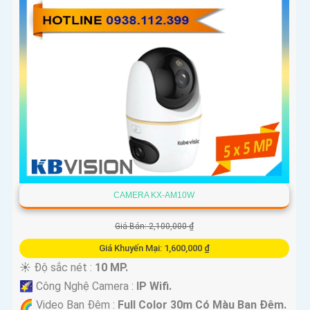
CAMERA KX-AM10W
Giá Bán: 2,100,000 ₫
Giá Khuyến Mại: 1,600,000 ₫
☀️ Độ sắc nét :
10 MP.
🌠 Công Nghệ Camera :
IP Wifi.
🌈 Video Ban Đêm :
Full Color 30m Có Màu Ban Ðêm.