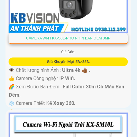
CAMERA WI-FI KX-S8L-PRO NHÌN BAN ĐÊM 8MP
Giá Bán:
Giá Khuyến Mại: 5%-35%
👁 Chất lượng hình Ảnh :
Ultra 4k 👍🏾 .
👍 Camera Công nghệ :
IP Wifi.
🌈 Xem Được Ban Đêm :
Full Color 30m Có Màu Ban
Ðêm.
❄ Camera Thiết Kế
Xoay 360.
️🔔 Khả Năng :
Thu Âm Và Loa.