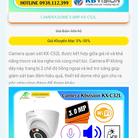
CAMERA DOME 5.0MP KX-C52L
Giá Bán: liên hệ
Giá Khuyến Mại: 5%-35%
Camera quan sát KX-C52L được kết hợp giữa giá rẻ và khả
năng micro và loa nghe nói cùng một lúc. Camera IP không
dây này trang bị 2 chế độ hồng ngoại và led trợ sáng giúp
giám sát ban đêm hiệu quả, thiết kế dome nhỏ gọn cho ra
gốc nhìn rộng đáng để tham khảo