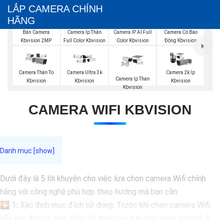
LẮP CAMERA CHÍNH
HÃNG
Bán Camera
Camera Ip Thân
Camera IP AI Full
Camera Có Báo
Kbvision 2MP
Full Color Kbvision
Color Kbvision
Động Kbvision
Camera Thân To
Camera Ultra 3k
Camera 2k Ip
Camera Ip Than
Kbvision
Kbvision
Kbvision
Kbvision
CAMERA WIFI KBVISION
Dưới đây là 5 lời khuyên cho việc lựa chọn camera Wifi chính
hãng với công nghệ phù hợp theo hướng mà bạn cần:
🌄
1:
Xác định mục đích sử dụng: Trước khi chọn camera Wifi,
hãy xác định rõ mục đích sử dụng của bạn như giám sát nhà ở,