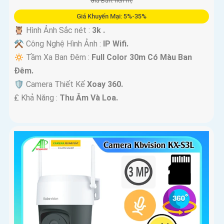
Giá Bán: liên hệ
Giá Khuyến Mại: 5%-35%
🦉 Hình Ảnh Sắc nét :
3k .
⚒ Công Nghệ Hình Ảnh :
IP Wifi.
🔅 Tầm Xa Ban Đêm :
Full Color 30m Có Màu Ban
Ðêm.
🛡 Camera Thiết Kế
Xoay 360.
️₤ Khả Năng :
Thu Âm Và Loa.