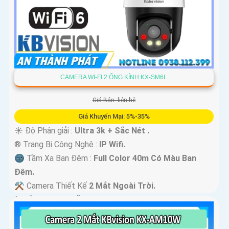
CAMERA WI-FI 2 ỐNG KÍNH KX-SM6L
Giá Bán: liên hệ
Giá Khuyến Mại: 5%-35%
☀️ Độ Phân giải :
Ultra 3k + Sắc Nét .
®️ Trang Bị Công Nghệ :
IP Wifi.
🌚 Tầm Xa Ban Đêm :
Full Color 40m Có Màu Ban
Ðêm.
⚒ Camera Thiết Kế
2 Mắt Ngoài Trời.
️ƒ Khả Năng :
Thu Âm Và Loa.