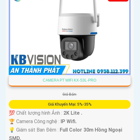
'
CAMERA PT WIFI KX-S3L-PRO
Giá Bán:
Giá Khuyến Mại: 5%-35%
💯 Chất lượng hình Ảnh :
2K Lite .
🏆 Camera Công nghệ :
IP Wifi.
💡 Giám sát Ban Đêm :
Full Color 30m Hồng Ngoại
SMD.