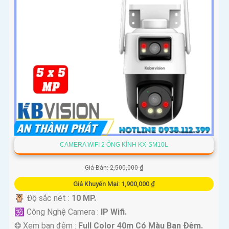
CAMERA WIFI 2 ỐNG KÍNH KX-SM10L
Giá Bán: 2,500,000 ₫
Giá Khuyến Mại: 1,900,000 ₫
🦉 Độ sắc nét :
10 MP.
🕉️ Công Nghệ Camera :
IP Wifi.
❂ Xem ban đêm :
Full Color 40m Có Màu Ban Ðêm.