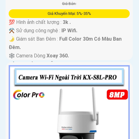
Giá Bán:
Giá Khuyến Mại: 5%-35%
💯 Hình ảnh chất lượng :
3k .
⚒ Sử dụng công nghệ :
IP Wifi.
🌛 Giám sát Ban Đêm :
Full Color 30m Có Màu Ban
Ðêm.
🕸️ Camera Dòng
Xoay 360.
️📢 Đặt Điểm :
Thu Âm Và Loa.