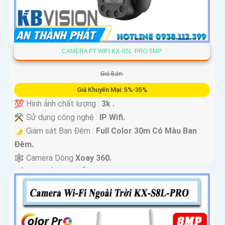
CAMERA PT WIFI KX-S5L-PRO 5MP
Giá Bán:
Giá Khuyến Mại: 5%-35%
💯 Hình ảnh chất lượng :
3k .
⚒ Sử dụng công nghệ :
IP Wifi.
🌛 Giám sát Ban Đêm :
Full Color 30m Có Màu Ban
Ðêm.
🕸️ Camera Dòng
Xoay 360.
️📢 Đặt Điểm :
Thu Âm Và Loa.