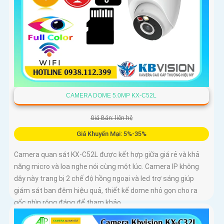
CAMERA DOME 5.0MP KX-C52L
Giá Bán: liên hệ
Giá Khuyến Mại: 5%-35%
Camera quan sát KX-C52L được kết hợp giữa giá rẻ và khả
năng micro và loa nghe nói cùng một lúc. Camera IP không
dây này trang bị 2 chế độ hồng ngoại và led trợ sáng giúp
giám sát ban đêm hiệu quả, thiết kế dome nhỏ gọn cho ra
gốc nhìn rộng đáng để tham khảo