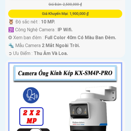
Giá Bán: 2,500,000 ₫
Giá Khuyến Mại: 1,900,000 ₫
🦉 Độ sắc nét :
10 MP.
🕉️ Công Nghệ Camera :
IP Wifi.
❂ Xem ban đêm :
Full Color 40m Có Màu Ban Ðêm.
🔩 Mẫu Camera
2 Mắt Ngoài Trời.
️➲ Ưu Điểm :
Thu Âm Và Loa.