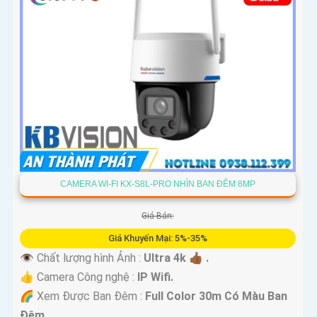
CAMERA WI-FI KX-S8L-PRO NHÌN BAN ĐÊM 8MP
Giá Bán:
Giá Khuyến Mại: 5%-35%
👁 Chất lượng hình Ảnh :
Ultra 4k 👍🏾 .
👍 Camera Công nghệ :
IP Wifi.
🌈 Xem Được Ban Đêm :
Full Color 30m Có Màu Ban
Ðêm.