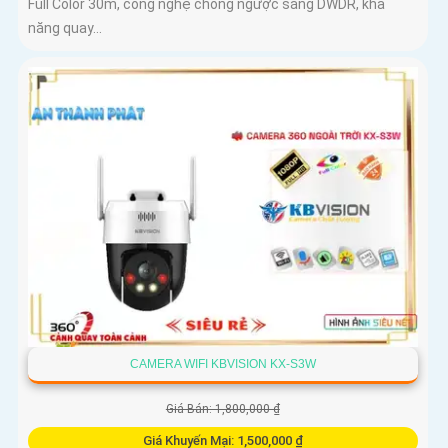
Full Color 30m, công nghệ chống ngược sáng DWDR, khả
năng quay...
CAMERA WIFI KBVISION KX-S3W
Giá Bán: 1,800,000 ₫
Giá Khuyến Mại: 1,500,000 ₫