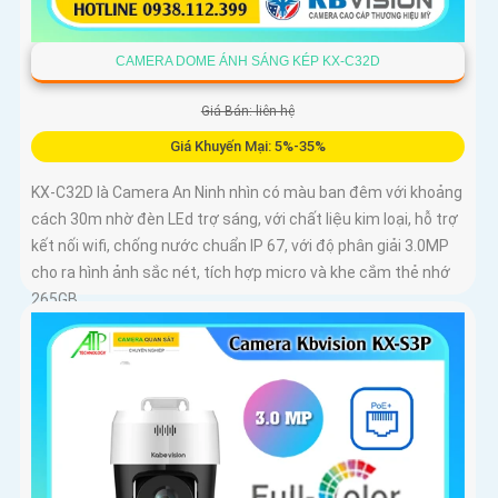
CAMERA DOME ÁNH SÁNG KÉP KX-C32D
Giá Bán: liên hệ
Giá Khuyến Mại: 5%-35%
KX-C32D là Camera An Ninh nhìn có màu ban đêm với khoảng
cách 30m nhờ đèn LEd trợ sáng, với chất liệu kim loại, hỗ trợ
kết nối wifi, chống nước chuẩn IP 67, với độ phân giải 3.0MP
cho ra hình ảnh sắc nét, tích hợp micro và khe cắm thẻ nhớ
265GB