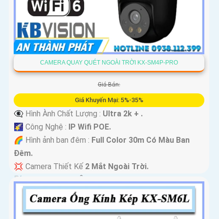
CAMERA QUAY QUÉT NGOÀI TRỜI KX-SM4P-PRO
Giá Bán:
Giá Khuyến Mại: 5%-35%
👁️‍🗨 Hình Ành Chất Lượng :
Ultra 2k + .
🌠 Công Nghệ :
IP Wifi POE.
🌈 Hình ảnh ban đêm :
Full Color 30m Có Màu Ban
Ðêm.
💢 Camera Thiết Kế
2 Mắt Ngoài Trời.
️📡 Tích Hợp :
Thu Âm Và Loa.