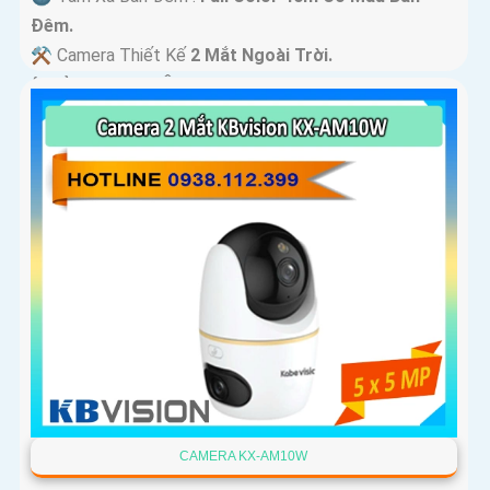
Ðêm.
⚒ Camera Thiết Kế
2 Mắt Ngoài Trời.
️ƒ Khả Năng :
Thu Âm Và Loa.
CAMERA KX-AM10W