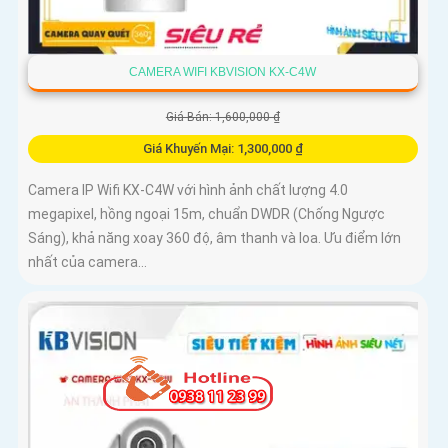
CAMERA WIFI KBVISION KX-C4W
Giá Bán: 1,600,000 ₫
Giá Khuyến Mại: 1,300,000 ₫
Camera IP Wifi KX-C4W với hình ảnh chất lượng 4.0
megapixel, hồng ngoại 15m, chuẩn DWDR (Chống Ngược
Sáng), khả năng xoay 360 độ, âm thanh và loa. Ưu điểm lớn
nhất của camera...