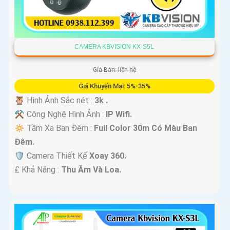
CAMERA KBVISION KX-S5L
Giá Bán: liên hệ
Giá Khuyến Mại: 5%-35%
🦉 Hình Ảnh Sắc nét :
3k .
⚒ Công Nghệ Hình Ảnh :
IP Wifi.
🔅 Tầm Xa Ban Đêm :
Full Color 30m Có Màu Ban
Ðêm.
🛡 Camera Thiết Kế
Xoay 360.
️₤ Khả Năng :
Thu Âm Và Loa.