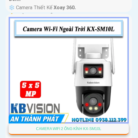
❄ Camera Thiết Kế
Xoay 360.
️🔔 Khả Năng :
Thu Âm Và Loa.
CAMERA WIFI 2 ỐNG KÍNH KX-SM10L