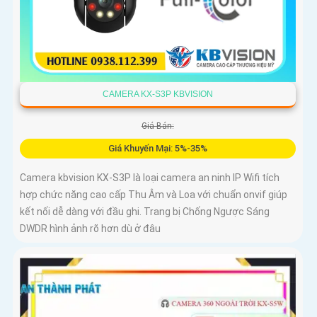
CAMERA KX-S3P KBVISION
Giá Bán:
Giá Khuyến Mại: 5%-35%
Camera kbvision KX-S3P là loại camera an ninh IP Wifi tích
hợp chức năng cao cấp Thu Âm và Loa với chuẩn onvif giúp
kết nối dễ dàng với đầu ghi. Trang bị Chống Ngược Sáng
DWDR hình ảnh rõ hơn dù ở đâu