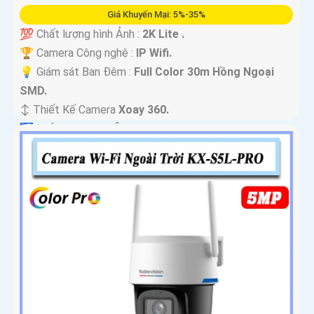
Giá Khuyến Mại: 5%-35%
💯 Chất lượng hình Ảnh :
2K Lite .
🏆 Camera Công nghệ :
IP Wifi.
💡 Giám sát Ban Đêm :
Full Color 30m Hồng Ngoại
SMD.
↕️ Thiết Kế Camera
Xoay 360.
️🛃 Khả Năng :
Thu Âm.