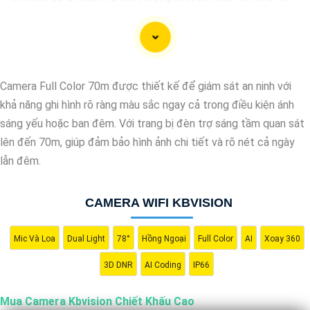
thống giám sát của bạn? Hãy đến với Camera Kbvision - thương
hiệu uy tín với chiết khấu cao. Với công nghệ hàng đầu, Camera
Kbvision mang đến cho bạn hình ảnh chất lượng cao, rõ nét và
độ tin cậy cao. Đừng để bất kỳ sự cố nào xảy ra mà không có
Camera Full Color 70m được thiết kế để giám sát an ninh với
sự giám sát chuyên nghiệp. Hãy đầu tư vào Camera Kbvision và
khả năng ghi hình rõ ràng màu sắc ngay cả trong điều kiện ánh
yên tâm bảo vệ gia đình và tài sản của bạn ngay hôm nay!"
sáng yếu hoặc ban đêm. Với trang bị đèn trợ sáng tầm quan sát
Bạn có thể điều chỉnh và thêm vào nội dung trên để phù hợp với
lên đến 70m, giúp đảm bảo hình ảnh chi tiết và rõ nét cả ngày
nhu cầu cụ thể của bạn. Chúc bạn thành công!
lẫn đêm.
CAMERA WIFI KBVISION
Mic Và Loa
Dual Light
78°
Hồng Ngoại
Full Color
AI
Xoay 360
3D DNR
AI Coding
IP66
Mua Camera Kbvision Chiết Khấu Cao