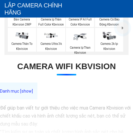
LẮP CAMERA CHÍNH
HÃNG
Bán Camera
Camera Ip Thân
Camera IP AI Full
Camera Có Báo
Kbvision 2MP
Full Color Kbvision
Color Kbvision
Động Kbvision
Camera Thân To
Camera Ultra 3k
Camera 2k Ip
Camera Ip Than
Kbvision
Kbvision
Kbvision
Kbvision
CAMERA WIFI KBVISION
Để giúp bạn viết tư giới thiệu cho việc mua Camera Kbvision với
chiết khấu cao và hình ảnh chất lượng sắc nét, bạn có thể sử
dụng mẫu sau đây:
"Tìm kiếm sự an toàn và chất lượng hình ảnh sắc nét cho hệ