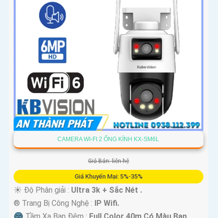
CAMERA WI-FI 2 ỐNG KÍNH KX-SM6L
Giá Bán: liên hệ
Giá Khuyến Mại: 5%-35%
☀️ Độ Phân giải :
Ultra 3k + Sắc Nét .
®️ Trang Bị Công Nghệ :
IP Wifi.
🌚 Tầm Xa Ban Đêm :
Full Color 40m Có Màu Ban