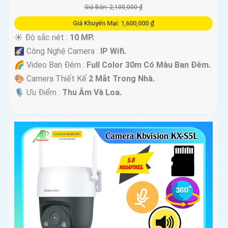
Giá Bán: 2,100,000 ₫
Giá Khuyến Mại: 1,600,000 ₫
☀️ Độ sắc nét :
10 MP.
🌠 Công Nghệ Camera :
IP Wifi.
🌈 Video Ban Đêm :
Full Color 30m Có Màu Ban Ðêm.
🎨 Camera Thiết Kế
2 Mắt Trong Nhà.
️🎙 Ưu Điểm :
Thu Âm Và Loa.