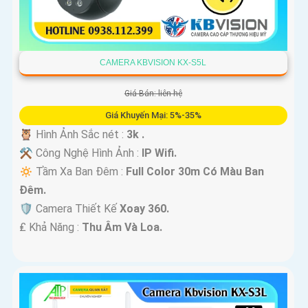
CAMERA KBVISION KX-S5L
Giá Bán: liên hệ
Giá Khuyến Mại: 5%-35%
🦉 Hình Ảnh Sắc nét :
3k .
⚒ Công Nghệ Hình Ảnh :
IP Wifi.
🔅 Tầm Xa Ban Đêm :
Full Color 30m Có Màu Ban
Ðêm.
🛡 Camera Thiết Kế
Xoay 360.
️₤ Khả Năng :
Thu Âm Và Loa.