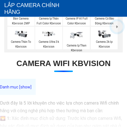
LẮP CAMERA CHÍNH
HÃNG
Bán Camera
Camera Ip Thân
Camera IP AI Full
Camera Có Báo
Kbvision 2MP
Full Color Kbvision
Color Kbvision
Động Kbvision
Camera Thân To
Camera Ultra 3k
Camera 2k Ip
Camera Ip Than
Kbvision
Kbvision
Kbvision
Kbvision
CAMERA WIFI KBVISION
Dưới đây là 5 lời khuyên cho việc lựa chọn camera Wifi chính
hãng với công nghệ phù hợp theo hướng mà bạn cần:
🌄
1:
Xác định mục đích sử dụng: Trước khi chọn camera Wifi,
hãy xác định rõ mục đích sử dụng của bạn như giám sát nhà ở,