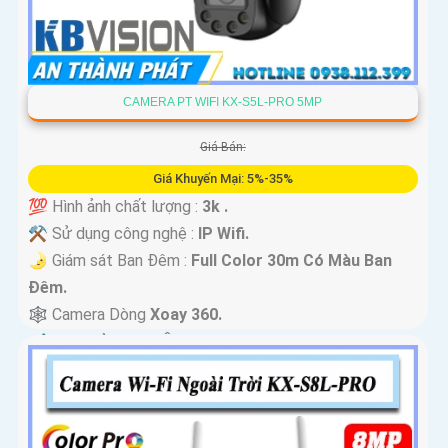
CAMERA PT WIFI KX-S5L-PRO 5MP
Giá Bán:
Giá Khuyến Mại: 5%-35%
💯 Hình ảnh chất lượng :
3k .
⚒ Sử dụng công nghệ :
IP Wifi.
🌛 Giám sát Ban Đêm :
Full Color 30m Có Màu Ban
Ðêm.
🕸️ Camera Dòng
Xoay 360.
️📢 Đặt Điểm :
Thu Âm Và Loa.