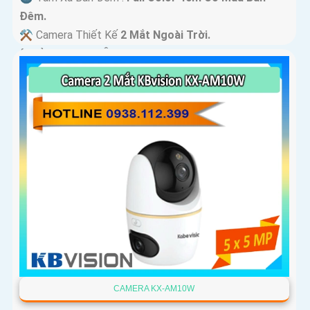
Ðêm.
⚒ Camera Thiết Kế
2 Mắt Ngoài Trời.
️ƒ Khả Năng :
Thu Âm Và Loa.
CAMERA KX-AM10W