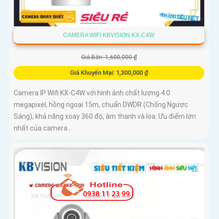
CAMERA WIFI KBVISION KX-C4W
Giá Bán: 1,600,000 ₫
Giá Khuyến Mại: 1,300,000 ₫
Camera IP Wifi KX-C4W với hình ảnh chất lượng 4.0
megapixel, hồng ngoại 15m, chuẩn DWDR (Chống Ngược
Sáng), khả năng xoay 360 độ, âm thanh và loa. Ưu điểm lớn
nhất của camera...