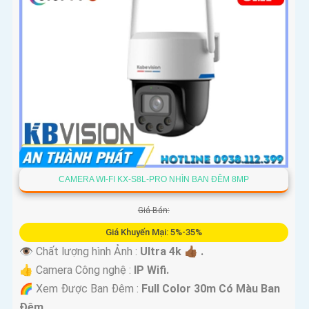
CAMERA WI-FI KX-S8L-PRO NHÌN BAN ĐÊM 8MP
Giá Bán:
Giá Khuyến Mại: 5%-35%
👁 Chất lượng hình Ảnh :
Ultra 4k 👍🏾 .
👍 Camera Công nghệ :
IP Wifi.
🌈 Xem Được Ban Đêm :
Full Color 30m Có Màu Ban
Ðêm.