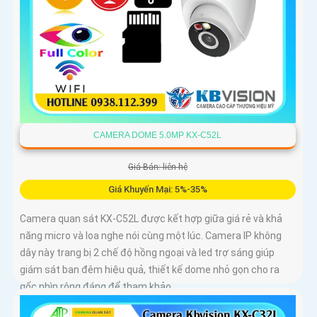
CAMERA DOME 5.0MP KX-C52L
Giá Bán: liên hệ
Giá Khuyến Mại: 5%-35%
Camera quan sát KX-C52L được kết hợp giữa giá rẻ và khả
năng micro và loa nghe nói cùng một lúc. Camera IP không
dây này trang bị 2 chế độ hồng ngoại và led trợ sáng giúp
giám sát ban đêm hiệu quả, thiết kế dome nhỏ gọn cho ra
gốc nhìn rộng đáng để tham khảo