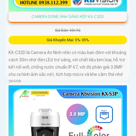
CAMERA DOME ÁNH SÁNG KÉP KX-C32D
Giá Bán: liên hệ
Giá Khuyến Mại: 5%-35%
KX-C32D là Camera An Ninh nhìn có màu ban đêm với khoảng
cách 30m nhờ đèn LEd trợ sáng, với chất liệu kim loại, hỗ trợ
kết nối wifi, chống nước chuẩn IP 67, với độ phân giải 3.0MP
cho ra hình ảnh sắc nét, tích hợp micro và khe cắm thẻ nhớ
265GB