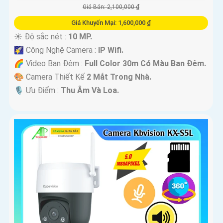
Giá Bán: 2,100,000 ₫
Giá Khuyến Mại: 1,600,000 ₫
☀️ Độ sắc nét :
10 MP.
🌠 Công Nghệ Camera :
IP Wifi.
🌈 Video Ban Đêm :
Full Color 30m Có Màu Ban Ðêm.
🎨 Camera Thiết Kế
2 Mắt Trong Nhà.
️🎙 Ưu Điểm :
Thu Âm Và Loa.