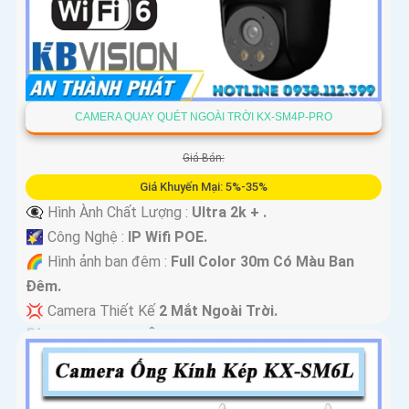
CAMERA QUAY QUÉT NGOÀI TRỜI KX-SM4P-PRO
Giá Bán:
Giá Khuyến Mại: 5%-35%
👁️‍🗨 Hình Ành Chất Lượng :
Ultra 2k + .
🌠 Công Nghệ :
IP Wifi POE.
🌈 Hình ảnh ban đêm :
Full Color 30m Có Màu Ban
Ðêm.
💢 Camera Thiết Kế
2 Mắt Ngoài Trời.
️📡 Tích Hợp :
Thu Âm Và Loa.