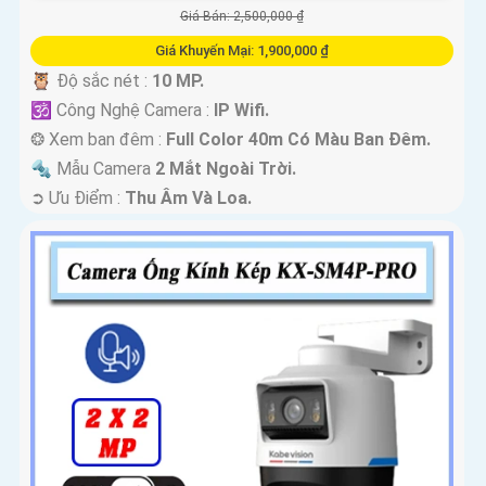
Giá Bán: 2,500,000 ₫
Giá Khuyến Mại: 1,900,000 ₫
🦉 Độ sắc nét :
10 MP.
🕉️ Công Nghệ Camera :
IP Wifi.
❂ Xem ban đêm :
Full Color 40m Có Màu Ban Ðêm.
🔩 Mẫu Camera
2 Mắt Ngoài Trời.
️➲ Ưu Điểm :
Thu Âm Và Loa.