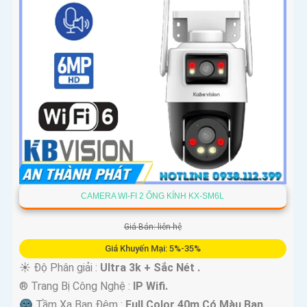
CAMERA WI-FI 2 ỐNG KÍNH KX-SM6L
Giá Bán: liên hệ
Giá Khuyến Mại: 5%-35%
☀️ Độ Phân giải :
Ultra 3k + Sắc Nét .
®️ Trang Bị Công Nghệ :
IP Wifi.
🌚 Tầm Xa Ban Đêm :
Full Color 40m Có Màu Ban