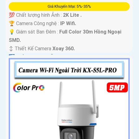
Giá Khuyến Mại: 5%-35%
💯 Chất lượng hình Ảnh :
2K Lite .
🏆 Camera Công nghệ :
IP Wifi.
💡 Giám sát Ban Đêm :
Full Color 30m Hồng Ngoại
SMD.
↕️ Thiết Kế Camera
Xoay 360.
️🛃 Khả Năng :
Thu Âm.