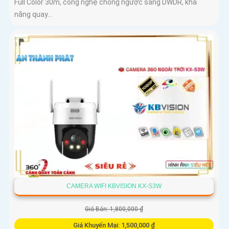
Full Color 30m, công nghệ chống ngược sáng DWDR, khả
năng quay...
CAMERA WIFI KBVISION KX-S3W
Giá Bán: 1,800,000 ₫
Giá Khuyến Mại: 1,500,000 ₫