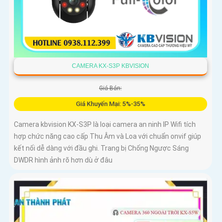
CAMERA KX-S3P KBVISION
Giá Bán:
Giá Khuyến Mại: 5%-35%
Camera kbvision KX-S3P là loại camera an ninh IP Wifi tích
hợp chức năng cao cấp Thu Âm và Loa với chuẩn onvif giúp
kết nối dễ dàng với đầu ghi. Trang bị Chống Ngược Sáng
DWDR hình ảnh rõ hơn dù ở đâu