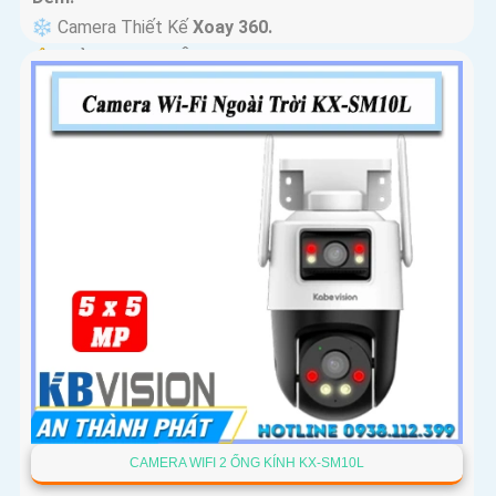
❄ Camera Thiết Kế
Xoay 360.
️🔔 Khả Năng :
Thu Âm Và Loa.
CAMERA WIFI 2 ỐNG KÍNH KX-SM10L