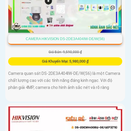
CAMERA HIKVISION DS-2DE3A404IW-DE/W(S6)
Giá Bán: 9,590,000 ₫
Giá Khuyến Mại: 5,980,000 ₫
Camera quan sát DS-2DE3A404IW-DE/W(S6) là một Camera
chất lượng cao với các tính năng đáng kinh ngạc. Với độ
phân giải 4MP, camera cho hình ảnh sắc nét và rõ ràng