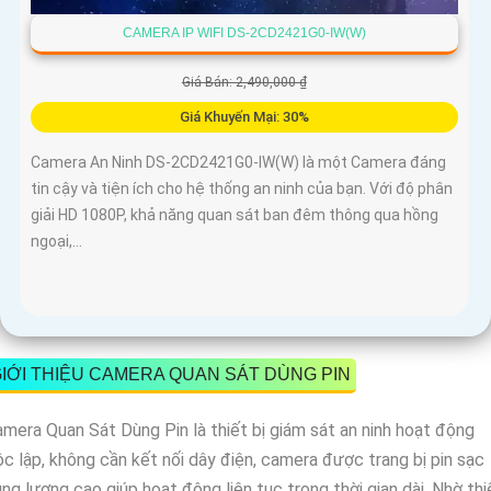
CAMERA IP WIFI DS-2CD2421G0-IW(W)
Giá Bán: 2,490,000 ₫
Giá Khuyến Mại: 30%
Camera An Ninh DS-2CD2421G0-IW(W) là một Camera đáng
tin cậy và tiện ích cho hệ thống an ninh của bạn. Với độ phân
giải HD 1080P, khả năng quan sát ban đêm thông qua hồng
ngoại,...
IỚI THIỆU CAMERA QUAN SÁT DÙNG PIN
mera Quan Sát Dùng Pin là thiết bị giám sát an ninh hoạt động
c lập, không cần kết nối dây điện, camera được trang bị pin sạc
ng lượng cao giúp hoạt động liên tục trong thời gian dài. Nhờ thi