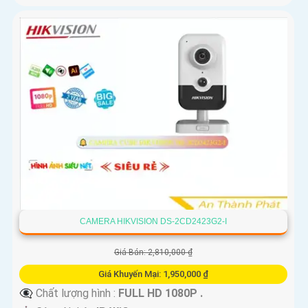
CAMERA HIKVISION DS-2CD2423G2-I
Giá Bán: 2,810,000 ₫
Giá Khuyến Mại: 1,950,000 ₫
👁️‍🗨 Chất lượng hình :
FULL HD 1080P .