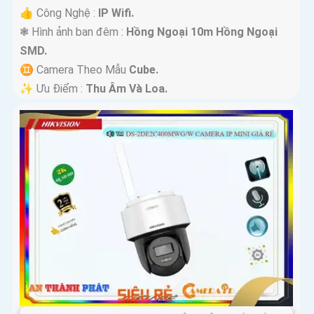
👍 Công Nghệ :
IP Wifi.
❃ Hình ảnh ban đêm :
Hồng Ngoại 10m Hồng Ngoại
SMD.
♊ Camera Theo Mẫu
Cube.
️✨ Ưu Điểm :
Thu Âm Và Loa.