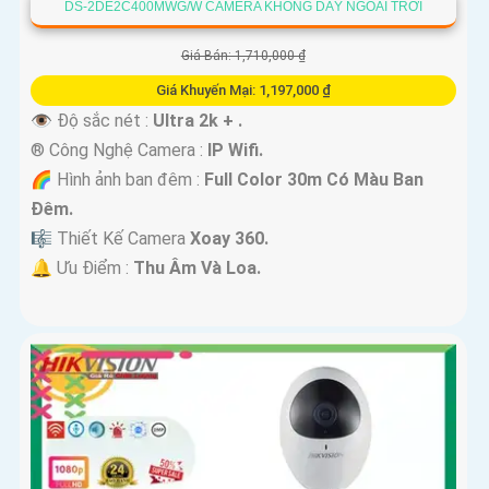
DS-2DE2C400MWG/W CAMERA KHÔNG DÂY NGOÀI TRỜI
Giá Bán: 1,710,000 ₫
Giá Khuyến Mại: 1,197,000 ₫
👁 Độ sắc nét :
Ultra 2k + .
®️ Công Nghệ Camera :
IP Wifi.
🌈 Hình ảnh ban đêm :
Full Color 30m Có Màu Ban
Ðêm.
🎼️ Thiết Kế Camera
Xoay 360.
️🔔 Ưu Điểm :
Thu Âm Và Loa.