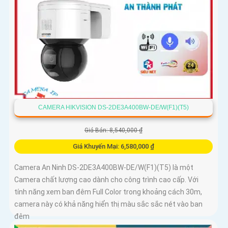
CAMERA HIKVISION DS-2DE3A400BW-DE/W(F1)(T5)
Giá Bán: 8,540,000 ₫
Giá Khuyến Mại: 6,580,000 ₫
Camera An Ninh DS-2DE3A400BW-DE/W(F1)(T5) là một
Camera chất lượng cao dành cho công trình cao cấp. Với
tính năng xem ban đêm Full Color trong khoảng cách 30m,
camera này có khả năng hiển thị màu sắc sắc nét vào ban
đêm