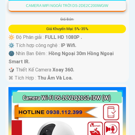
CAMERA WIFI NGOÀI TRỜI DS-2DE2C200IWG/W
Giá Bán:
Giá Khuyến Mại: 5%-35%
🔆 Độ Phân giải :
FULL HD 1080P .
⚙ Tích hợp công nghệ :
IP Wifi.
🌚 Nhìn Ban Đêm :
Hồng Ngoại 30m Hồng Ngoại
Smart IR.
🎲 Thiết Kế Camera
Xoay 360.
️⌘ Tích Hợp :
Thu Âm Và Loa.