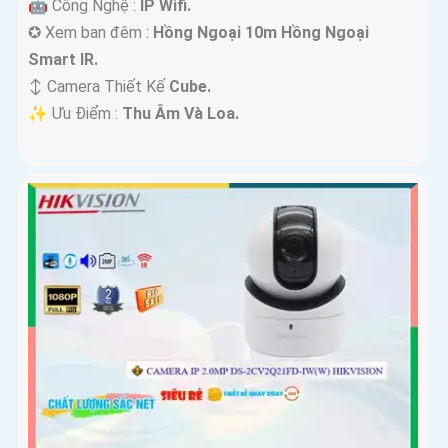
🤖️ Công Nghệ :
IP Wifi.
✪ Xem ban đêm :
Hồng Ngoại 10m Hồng Ngoại
Smart IR.
↕️ Camera Thiết Kế
Cube.
️✨ Ưu Điểm :
Thu Âm Và Loa.