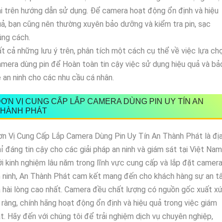
i trên hướng dẫn sử dụng. Để camera hoạt động ổn định và hiệu
ả, bạn cũng nên thường xuyên bảo dưỡng và kiểm tra pin, sạc
úng cách.
t cả những lưu ý trên, phân tích một cách cụ thể về việc lựa ch
mera dùng pin để Hoàn toàn tin cậy việc sử dụng hiệu quả và bả
 an ninh cho các nhu cầu cá nhân.
ƠN VỊ CUNG CẤP LẮP CAMERA DÙNG PIN UY TÍN AN
THÀNH PHÁT
n Vị Cung Cấp Lắp Camera Dùng Pin Uy Tín An Thành Phát là đị
ỉ đáng tin cậy cho các giải pháp an ninh và giám sát tại Việt Nam
i kinh nghiệm lâu năm trong lĩnh vực cung cấp và lắp đặt camer
 ninh, An Thành Phát cam kết mang đến cho khách hàng sự an 
 hài lòng cao nhất. Camera đều chất lượng có nguồn gốc xuất x
 ràng, chính hãng hoạt động ổn định và hiệu quả trong việc giám
t. Hãy đến với chúng tôi để trải nghiệm dịch vụ chuyên nghiệp,