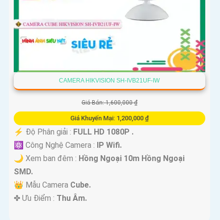
CAMERA HIKVISION SH-IVB21UF-IW
Giá Bán: 1,600,000 ₫
Giá Khuyến Mại: 1,200,000 ₫
️⚡ Độ Phân giải :
FULL HD 1080P .
⚛️ Công Nghệ Camera :
IP Wifi.
🌙 Xem ban đêm :
Hồng Ngoại 10m Hồng Ngoại
SMD.
👑 Mẫu Camera
Cube.
️✤ Ưu Điểm :
Thu Âm.