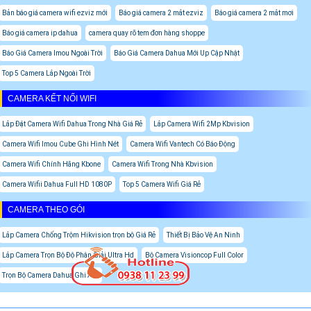
Bản báo giá camera wifi ezviz mới
Báo giá camera 2 mắt ezviz
Báo giá camera 2 mắt mơi
Báo giá camera ip dahua
camera quay rõ tem đơn hàng shoppe
Báo Giá Camera Imou Ngoài Trời
Báo Giá Camera Dahua Mới Up Cập Nhật
Top 5 Camera Lắp Ngoài Trời
CAMERA KẾT NỐI WIFI
Lắp Đặt Camera Wifi Dahua Trong Nhà Giá Rẻ
Lắp Camera Wifi 2Mp Kbvision
Camera Wifi Imou Cube Ghi Hình Nét
Camera Wifi Vantech Có Báo Động
Camera Wifi Chính Hãng Kbone
Camera Wifi Trong Nhà Kbvision
Camera Wifii Dahua Full HD 1080P
Top 5 Camera Wifi Giá Rẻ
CAMERA THEO GÓI
Lắp Camera Chống Trộm Hikvision trọn bộ Giá Rẻ
Thiết Bị Bảo Vệ An Ninh
Lắp Camera Trọn Bộ Độ Phân Giải Ultra Hd
Bộ Camera Visioncop Full Color
Trọn Bộ Camera Dahua Ghi Âm