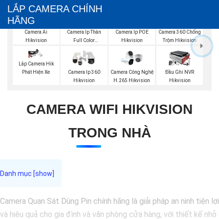
LẮP CAMERA CHÍNH
HÃNG
Camera Ai
Camera Ip Thân
Camera Ip POE
Camera 360 Chống
Hikvision
Full Color
Hikvision
Trộm Hikvision
Hikvision
Lắp Camera Hik
Phát Hiện Xe
Camera Ip 360
Camera Công Nghệ
Đầu Ghi NVR
Hikvision
H.265 Hikvision
Hikvision
CAMERA WIFI HIKVISION
TRONG NHÀ
Camera Quan Sát Dùng Pin chính hãng là giải pháp an ninh tiện lợi
và hiệu quả cho gia đình và văn phòng cửa hàng, với thiết kế nhỏ