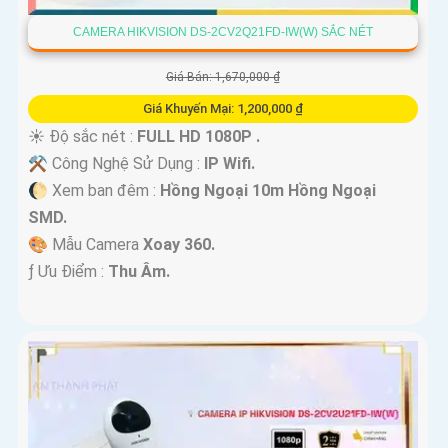
CAMERA HIKVISION DS-2CV2Q21FD-IW(W) SẮC NÉT
Giá Bán: 1,670,000 ₫
Giá Khuyến Mại: 1,200,000 ₫
☀️ Độ sắc nét :
FULL HD 1080P .
⚒ Công Nghệ Sử Dụng :
IP Wifi.
🌔 Xem ban đêm :
Hồng Ngoại 10m Hồng Ngoại
SMD.
🎨 Mẫu Camera
Xoay 360.
️ƒ Ưu Điểm :
Thu Âm.