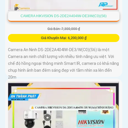
CAMERA HIKVISION DS-2DE2A404IW-DE3/W(C0)(S6)
Giá Bán: 7,300,000 ₫
Giá Khuyến Mại: 6,200,000 ₫
Camera An Ninh DS-2DE2A404IW-DE3/W(C0)(S6) là một
Camera an ninh chất lượng với nhiều tính năng ưu việt. Với
chế độ hồng ngoại thông minh Smart IR, camera có khả năng
chụp hình ảnh ban đêm sáng đẹp với tầm nhìn xa lên đến
20m