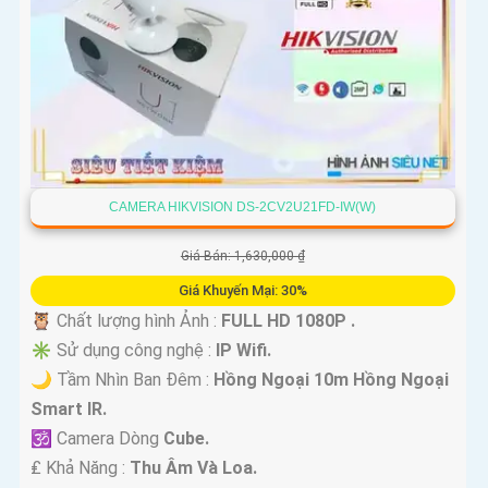
CAMERA HIKVISION DS-2CV2U21FD-IW(W)
Giá Bán: 1,630,000 ₫
Giá Khuyến Mại: 30%
🦉 Chất lượng hình Ảnh :
FULL HD 1080P .
✳️ Sử dụng công nghệ :
IP Wifi.
🌙 Tầm Nhìn Ban Đêm :
Hồng Ngoại 10m Hồng Ngoại
Smart IR.
🕉️ Camera Dòng
Cube.
️₤ Khả Năng :
Thu Âm Và Loa.