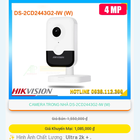
CAMERA TRONG NHÀ DS-2CD2443G2-IW (W)
Giá Bán: 1,550,000 ₫
Giá Khuyến Mại: 1,085,000 ₫
✨ Hình Ành Chất Lượng :
Ultra 2k + .