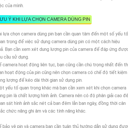
ệc của mình.
ƯU Ý KHI LỰA CHỌN CAMERA DÙNG PIN
i lựa chọn camera dùng pin bạn cần quan tâm đến một số yếu t
an trọng để việc sử dụng camera dùng pin có một cách hiệu
ả.
Bạn cần xem xét dung lượng pin của camera để đáp ứng đượ
u cầu sử dụng.
 camera hoạt động liên tục, bạn cũng cần chú trọng nhất đến th
an hoạt động của pin cũng nên chọn camera có chế độ tiết kiệm
ng lượng để kéo dài thời gian sử dụng pin.
t yếu tố quan trọng khác mà bạn cần xem xét khi chọn camera
ng pin là chất lượng hình ảnh. Camera nên có độ phân giải cao đ
an sát hình ảnh sắc nét cả ban đêm lẫn ban ngày, đồng thời cân
ắc chức năng ghi âm và các tính năng khác.
 bảo vệ pin và camera bạn cần tuân thủ hướng dẫn sử dụng đượ