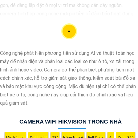
gọn, dễ dàng lắp đặt ở mọi vị trí mà không cần dây nguồn,
camera tích hợp công nghệ mới pin bền bỉ đảm bảo hoạt động
liên tục giá rẻ.
Công nghệ phát hiện phương tiện sử dụng AI và thuật toán học
máy để nhận diện và phân loại các loại xe như ô tô, xe tải trong
hình ảnh hoặc video. Camera có thể phân biệt phương tiện một
cách chính xác, hỗ trợ giám sát giao thông, kiểm soát bãi đỗ xe
và bảo mật khu vực công cộng. Mặc dù hiện tại chỉ có thể phân
biệt xe ô tô, công nghệ này giúp cải thiện độ chính xác và hiệu
'
quả giám sát.
CAMERA WIFI HIKVISION TRONG NHÀ
Mic Và Loa
Dual Light
78°
Hồng Ngoại
Full Color
AI
Xoay 360