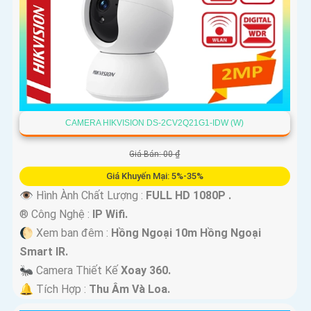
CAMERA HIKVISION DS-2CV2Q21G1-IDW (W)
Giá Bán: 00 ₫
Giá Khuyến Mại: 5%-35%
👁 Hình Ành Chất Lượng :
FULL HD 1080P .
®️ Công Nghệ :
IP Wifi.
🌔 Xem ban đêm :
Hồng Ngoại 10m Hồng Ngoại
Smart IR.
🐜 Camera Thiết Kế
Xoay 360.
️🔔 Tích Hợp :
Thu Âm Và Loa.