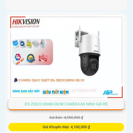
DS-2DE2C400IW-DE/W CAMERA AN NINH GIÁ RẺ
Giá Bán: 4,950,000 ₫
Giá Khuyến Mại: 4,100,000 ₫