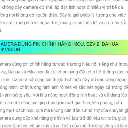
 không dây camera có thể lắp đặt linh hoạt ở nhiều vị trí kể cả
ững nơi không có nguồn điện. Đây là giải pháp lý tưởng cho việc
ám sát trong nhà và ngoài trời, mang lại sự tiện lợi và an toàn tối
.
AMERA DÙNG PIN CHÍNH HÃNG IMOU, EZVIZ, DAHUA,
IKVISION
mera dùng pin chính hãng từ các thương hiệu nổi tiếng như Imou
viz, Dahua và Hikvision là lựa chọn hàng đầu cho hệ thống giám 
 ninh . Camera sử dụng pin được tích hợp đầy đủ các công nghệ
ông minh, chất lượng hình ảnh rõ nét và sắc nét ngay cả trong đi
ện ánh sáng yếu. Với khả năng hoạt động linh hoạt và dễ dàng lắp
t, camera dùng pin giúp bạn giám sát gia đình, văn phòng, cửa
ng một cách hiệu quả mà không cần đến sự hỗ trợ của chuyên gi
mera cung cấp khả năng ghi hình và lưu trữ dữ liệu an toàn, giúp
n yên tâm hơn về an ninh và an toàn của môi trường sống và làm