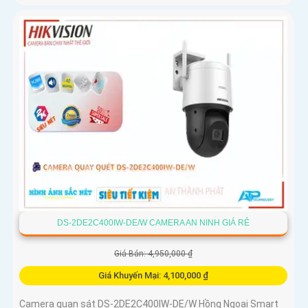
DS-2DE2C400IW-DE/W CAMERA AN NINH GIÁ RẺ
Giá Bán: 4,950,000 ₫
Giá Khuyến Mại: 4,100,000 ₫
Camera quan sát DS-2DE2C400IW-DE/W Hồng Ngoại Smart