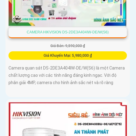
CAMERA HIKVISION DS-2DE3A404IW-DE/W(S6)
Giá Bán: 9,590,000 ₫
Giá Khuyến Mại: 5,980,000 ₫
Camera quan sát DS-2DE3A404IW-DE/W(S6) là một Camera
chất lượng cao với các tính năng đáng kinh ngạc. Với độ
phân giải 4MP, camera cho hình ảnh sắc nét và rõ ràng