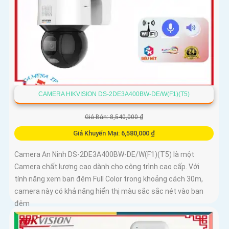
CAMERA HIKVISION DS-2DE3A400BW-DE/W(F1)(T5)
Giá Bán: 8,540,000 ₫
Giá Khuyến Mại: 6,580,000 ₫
Camera An Ninh DS-2DE3A400BW-DE/W(F1)(T5) là một
Camera chất lượng cao dành cho công trình cao cấp. Với
tính năng xem ban đêm Full Color trong khoảng cách 30m,
camera này có khả năng hiển thị màu sắc sắc nét vào ban
đêm