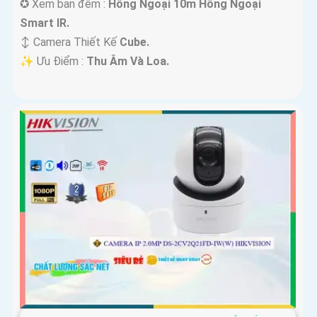
✪ Xem ban đêm :
Hồng Ngoại 10m Hồng Ngoại
Smart IR.
↕️ Camera Thiết Kế
Cube.
️✨ Ưu Điểm :
Thu Âm Và Loa.