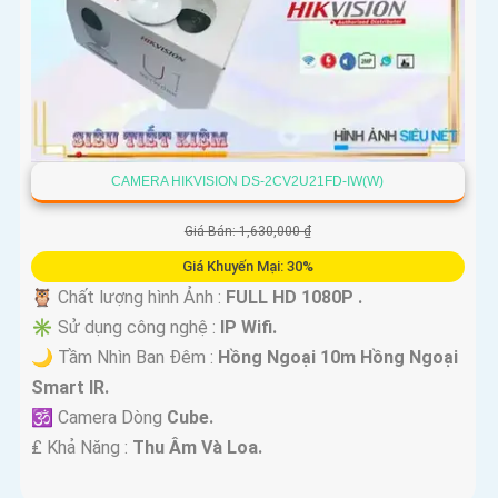
CAMERA HIKVISION DS-2CV2U21FD-IW(W)
Giá Bán: 1,630,000 ₫
Giá Khuyến Mại: 30%
🦉 Chất lượng hình Ảnh :
FULL HD 1080P .
✳️ Sử dụng công nghệ :
IP Wifi.
🌙 Tầm Nhìn Ban Đêm :
Hồng Ngoại 10m Hồng Ngoại
Smart IR.
🕉️ Camera Dòng
Cube.
️₤ Khả Năng :
Thu Âm Và Loa.