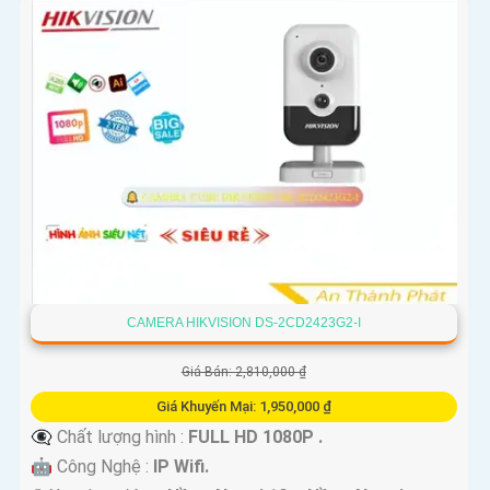
CAMERA HIKVISION DS-2CD2423G2-I
Giá Bán: 2,810,000 ₫
Giá Khuyến Mại: 1,950,000 ₫
👁️‍🗨 Chất lượng hình :
FULL HD 1080P .
🤖️ Công Nghệ :
IP Wifi.