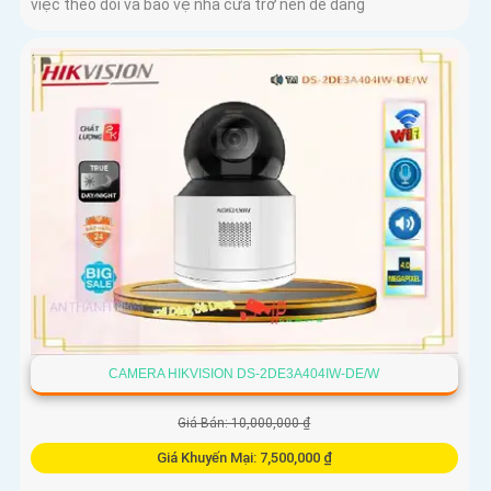
việc theo dõi và bảo vệ nhà cửa trở nên dễ dàng
CAMERA HIKVISION DS-2DE3A404IW-DE/W
Giá Bán: 10,000,000 ₫
Giá Khuyến Mại: 7,500,000 ₫