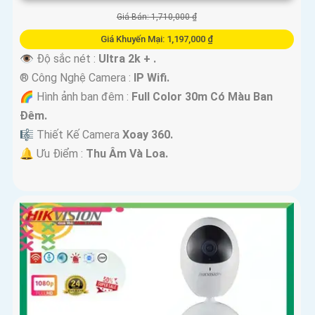
Giá Bán: 1,710,000 ₫
Giá Khuyến Mại: 1,197,000 ₫
👁 Độ sắc nét :
Ultra 2k + .
®️ Công Nghệ Camera :
IP Wifi.
🌈 Hình ảnh ban đêm :
Full Color 30m Có Màu Ban
Ðêm.
🎼️ Thiết Kế Camera
Xoay 360.
️🔔 Ưu Điểm :
Thu Âm Và Loa.