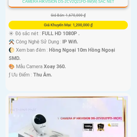
CAMERA HIKVISION DS-2CV2Q21FD-IW(W) SẮC NÉT
Giá Bán: 1,670,000 ₫
Giá Khuyến Mại: 1,200,000 ₫
☀️ Độ sắc nét :
FULL HD 1080P .
⚒ Công Nghệ Sử Dụng :
IP Wifi.
🌔 Xem ban đêm :
Hồng Ngoại 10m Hồng Ngoại
SMD.
🎨 Mẫu Camera
Xoay 360.
️ƒ Ưu Điểm :
Thu Âm.