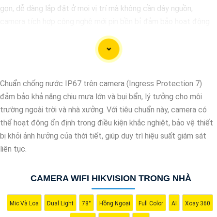
gọn, dễ dàng lắp đặt ở mọi vị trí mà không cần dây nguồn,
camera tích hợp công nghệ mới pin bền bỉ đảm bảo hoạt động
liên tục giá rẻ.
Chuẩn chống nước IP67 trên camera (Ingress Protection 7)
đảm bảo khả năng chịu mưa lớn và bụi bẩn, lý tưởng cho môi
trường ngoài trời và nhà xưởng. Với tiêu chuẩn này, camera có
thể hoạt động ổn định trong điều kiện khắc nghiệt, bảo vệ thiết
bị khỏi ảnh hưởng của thời tiết, giúp duy trì hiệu suất giám sát
liên tục.
'
CAMERA WIFI HIKVISION TRONG NHÀ
Mic Và Loa
Dual Light
78°
Hồng Ngoại
Full Color
AI
Xoay 360