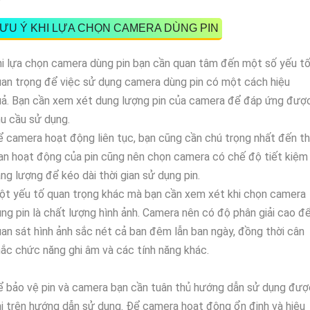
ƯU Ý KHI LỰA CHỌN CAMERA DÙNG PIN
i lựa chọn camera dùng pin bạn cần quan tâm đến một số yếu t
an trọng để việc sử dụng camera dùng pin có một cách hiệu
ả.
Bạn cần xem xét dung lượng pin của camera để đáp ứng đượ
u cầu sử dụng.
 camera hoạt động liên tục, bạn cũng cần chú trọng nhất đến th
an hoạt động của pin cũng nên chọn camera có chế độ tiết kiệm
ng lượng để kéo dài thời gian sử dụng pin.
t yếu tố quan trọng khác mà bạn cần xem xét khi chọn camera
ng pin là chất lượng hình ảnh. Camera nên có độ phân giải cao đ
an sát hình ảnh sắc nét cả ban đêm lẫn ban ngày, đồng thời cân
ắc chức năng ghi âm và các tính năng khác.
 bảo vệ pin và camera bạn cần tuân thủ hướng dẫn sử dụng đượ
i trên hướng dẫn sử dụng. Để camera hoạt động ổn định và hiệu