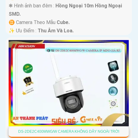
❃ Hình ảnh ban đêm :
Hồng Ngoại 10m Hồng Ngoại
SMD.
♊ Camera Theo Mẫu
Cube.
️✨ Ưu Điểm :
Thu Âm Và Loa.
DS-2DE2C400MWG/W CAMERA KHÔNG DÂY NGOÀI TRỜI