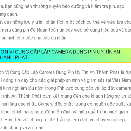
ả, bạn cũng nên thường xuyên bảo dưỡng và kiểm tra pin, sạc
úng cách.
t cả những lưu ý trên, phân tích một cách cụ thể về việc lựa ch
mera dùng pin để Hoàn toàn tin cậy việc sử dụng hiệu quả và bả
 an ninh cho các nhu cầu cá nhân.
ƠN VỊ CUNG CẤP LẮP CAMERA DÙNG PIN UY TÍN AN
THÀNH PHÁT
n Vị Cung Cấp Lắp Camera Dùng Pin Uy Tín An Thành Phát là đị
ỉ đáng tin cậy cho các giải pháp an ninh và giám sát tại Việt Nam
i kinh nghiệm lâu năm trong lĩnh vực cung cấp và lắp đặt camer
 ninh, An Thành Phát cam kết mang đến cho khách hàng sự an 
 hài lòng cao nhất. Camera đều chất lượng có nguồn gốc xuất x
 ràng, chính hãng hoạt động ổn định và hiệu quả trong việc giám
t. Hãy đến với chúng tôi để trải nghiệm dịch vụ chuyên nghiệp,
anh chóng và an toàn!