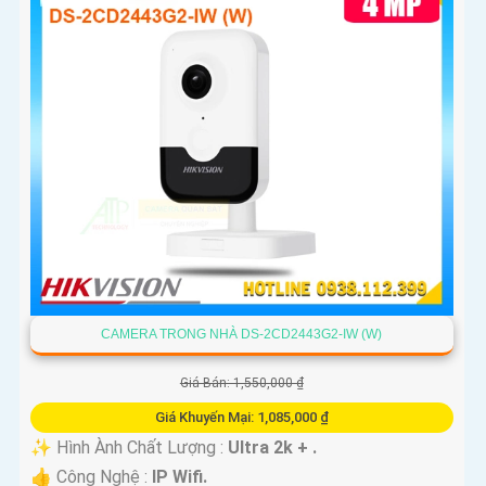
CAMERA TRONG NHÀ DS-2CD2443G2-IW (W)
Giá Bán: 1,550,000 ₫
Giá Khuyến Mại: 1,085,000 ₫
✨ Hình Ành Chất Lượng :
Ultra 2k + .
👍 Công Nghệ :
IP Wifi.