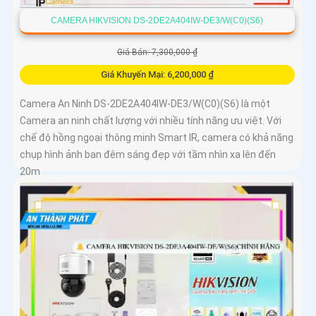
CAMERA HIKVISION DS-2DE2A404IW-DE3/W(C0)(S6)
Giá Bán: 7,300,000 ₫
Giá Khuyến Mại: 6,200,000 ₫
Camera An Ninh DS-2DE2A404IW-DE3/W(C0)(S6) là một
Camera an ninh chất lượng với nhiều tính năng ưu việt. Với
chế độ hồng ngoại thông minh Smart IR, camera có khả năng
chụp hình ảnh ban đêm sáng đẹp với tầm nhìn xa lên đến
20m