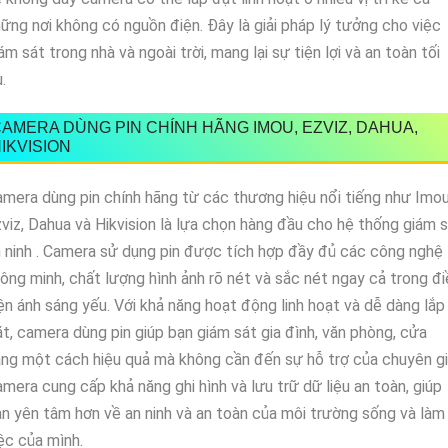
ững nơi không có nguồn điện. Đây là giải pháp lý tưởng cho việc
ám sát trong nhà và ngoài trời, mang lại sự tiện lợi và an toàn tối
.
AMERA DÙNG PIN CHÍNH HÃNG IMOU, EZVIZ, DAHUA,
IKVISION
mera dùng pin chính hãng từ các thương hiệu nổi tiếng như Imou
viz, Dahua và Hikvision là lựa chọn hàng đầu cho hệ thống giám 
 ninh . Camera sử dụng pin được tích hợp đầy đủ các công nghệ
ông minh, chất lượng hình ảnh rõ nét và sắc nét ngay cả trong đi
ện ánh sáng yếu. Với khả năng hoạt động linh hoạt và dễ dàng lắp
t, camera dùng pin giúp bạn giám sát gia đình, văn phòng, cửa
ng một cách hiệu quả mà không cần đến sự hỗ trợ của chuyên gi
mera cung cấp khả năng ghi hình và lưu trữ dữ liệu an toàn, giúp
n yên tâm hơn về an ninh và an toàn của môi trường sống và làm
ệc của mình.