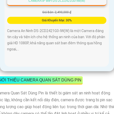
CAMERA IP WIFI DS-2CD2421G0-IW(W)
Giá Bán: 2,490,000 ₫
Giá Khuyến Mại: 30%
Camera An Ninh DS-2CD2421G0-IW(W) là một Camera đáng
tin cậy và tiện ích cho hệ thống an ninh của bạn. Với độ phân
giải HD 1080P, khả năng quan sát ban đêm thông qua hồng
ngoại,...
IỚI THIỆU CAMERA QUAN SÁT DÙNG PIN
mera Quan Sát Dùng Pin là thiết bị giám sát an ninh hoạt động
c lập, không cần kết nối dây điện, camera được trang bị pin sạc
ng lượng cao giúp hoạt động liên tục trong thời gian dài. Nhờ thi
 không dây camera có thể lắp đặt linh hoạt ở nhiều vị trí kể cả