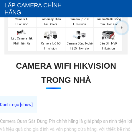
LẮP CAMERA CHÍNH
HÃNG
Camera Ai
Camera Ip Thân
Camera Ip POE
Camera 360 Chống
Hikvision
Full Color
Hikvision
Trộm Hikvision
Hikvision
Lắp Camera Hik
Phát Hiện Xe
Camera Ip 360
Camera Công Nghệ
Đầu Ghi NVR
Hikvision
H.265 Hikvision
Hikvision
CAMERA WIFI HIKVISION
TRONG NHÀ
Camera Quan Sát Dùng Pin chính hãng là giải pháp an ninh tiện lợi
và hiệu quả cho gia đình và văn phòng cửa hàng, với thiết kế nhỏ