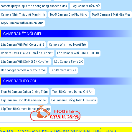
camera quay lại quá trình đóng hàng shopee tiktok
Loại Camera Tốt Nhất
Camera Nhìn Thấy chữ Màn Hình
Top 5 Camera Cho Kho Hàng
Top 5 Camera 2 Mắt Nên Mua
Top 5 Camera Wifi 360 Nên Mua
CAMERA KẾT NỐI WIFI
Lắp Camera Wifi Full Color giá rẻ
Camera Wifi Imou Ngoài Trời
Camera Ezviz Giá Rẻ Hình Ảnh Sắc Nét
Lắp Camera Wifi Dahua Full HD
Lắp Camera Wifi Sắc Nét 2K Kbvsiion
Lắp Camera Ezviz 2K
Bản báo giá camera wifi ezviz mới
Lắp Camera Wifi 2K
CAMERA THEO GÓI
Trọn Bộ Camera Dahua Chống Trộm
Trọn Bộ Camera Dahua Ghi Âm
Lắp Camera Trọn Bộ Giá Rẻ sắc nét
Bộ Camera Chống Trộm Hikvision
Lắp Trọn Bộ Camera Dahua nên dùng
ẮP ĐẶT CAMERA LIVESTREAM SỰ KIỆN THỂ THAO