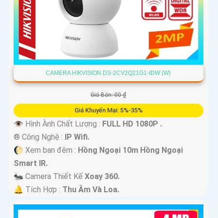
CAMERA HIKVISION DS-2CV2Q21G1-IDW (W)
Giá Bán: 00 ₫
Giá Khuyến Mại: 5%-35%
👁 Hình Ành Chất Lượng :
FULL HD 1080P .
®️ Công Nghệ :
IP Wifi.
🌔 Xem ban đêm :
Hồng Ngoại 10m Hồng Ngoại
Smart IR.
🐜 Camera Thiết Kế
Xoay 360.
️🔔 Tích Hợp :
Thu Âm Và Loa.