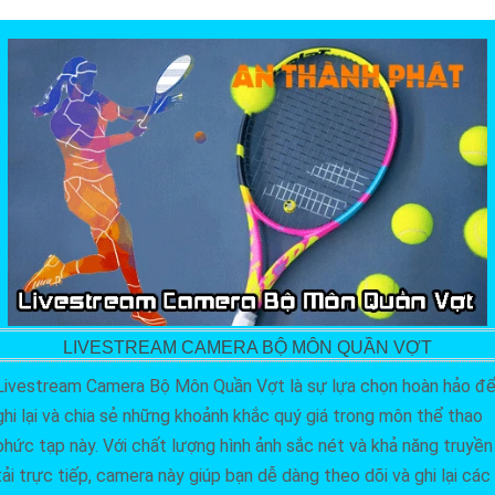
LIVESTREAM CAMERA BỘ MÔN QUẦN VỢT
Livestream Camera Bộ Môn Quần Vợt là sự lựa chọn hoàn hảo đ
ghi lại và chia sẻ những khoảnh khắc quý giá trong môn thể thao
phức tạp này. Với chất lượng hình ảnh sắc nét và khả năng truyền
tải trực tiếp, camera này giúp bạn dễ dàng theo dõi và ghi lại các