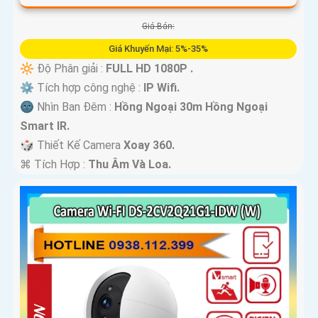
Giá Bán:
Giá Khuyến Mại: 5%-35%
🔆 Độ Phân giải :
FULL HD 1080P .
⚙ Tích hợp công nghệ :
IP Wifi.
🌚 Nhìn Ban Đêm :
Hồng Ngoại 30m Hồng Ngoại
Smart IR.
🎲 Thiết Kế Camera
Xoay 360.
️⌘ Tích Hợp :
Thu Âm Và Loa.