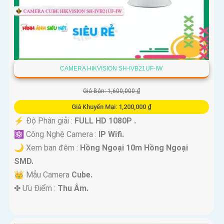
CAMERA HIKVISION SH-IVB21UF-IW
Giá Bán: 1,600,000 ₫
Giá Khuyến Mại: 1,200,000 ₫
️⚡ Độ Phân giải :
FULL HD 1080P .
⚛️ Công Nghệ Camera :
IP Wifi.
🌙 Xem ban đêm :
Hồng Ngoại 10m Hồng Ngoại
SMD.
👑 Mẫu Camera
Cube.
️✤ Ưu Điểm :
Thu Âm.