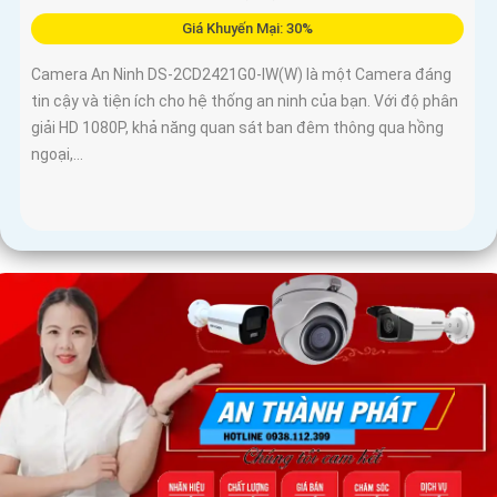
Giá Khuyến Mại: 30%
Camera An Ninh DS-2CD2421G0-IW(W) là một Camera đáng
tin cậy và tiện ích cho hệ thống an ninh của bạn. Với độ phân
giải HD 1080P, khả năng quan sát ban đêm thông qua hồng
ngoại,...