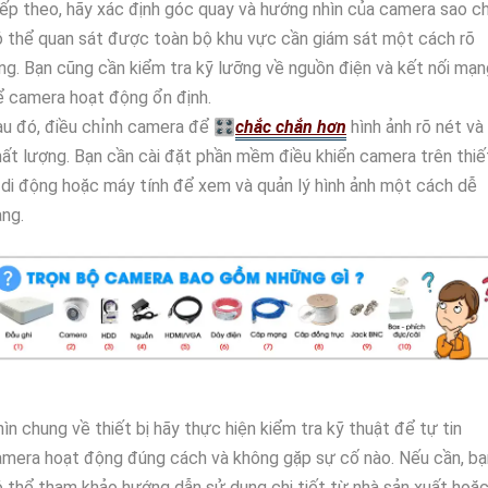
ếp theo, hãy xác định góc quay và hướng nhìn của camera sao c
 thể quan sát được toàn bộ khu vực cần giám sát một cách rõ
ng. Bạn cũng cần kiểm tra kỹ lưỡng về nguồn điện và kết nối mạn
 camera hoạt động ổn định.
u đó, điều chỉnh camera để 🎛
chắc chắn hơn
hình ảnh rõ nét và
ất lượng. Bạn cần cài đặt phần mềm điều khiển camera trên thiế
 di động hoặc máy tính để xem và quản lý hình ảnh một cách dễ
ng.
ìn chung về thiết bị hãy thực hiện kiểm tra kỹ thuật để tự tin
mera hoạt động đúng cách và không gặp sự cố nào. Nếu cần, bạ
 thể tham khảo hướng dẫn sử dụng chi tiết từ nhà sản xuất hoặ