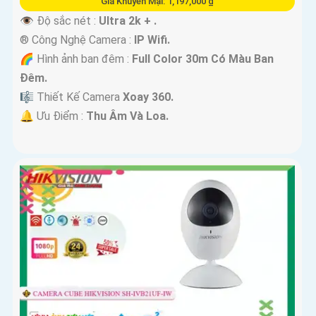
Giá Khuyến Mại: 1,197,000 ₫
👁 Độ sắc nét :
Ultra 2k + .
®️ Công Nghệ Camera :
IP Wifi.
🌈 Hình ảnh ban đêm :
Full Color 30m Có Màu Ban
Ðêm.
🎼️ Thiết Kế Camera
Xoay 360.
️🔔 Ưu Điểm :
Thu Âm Và Loa.