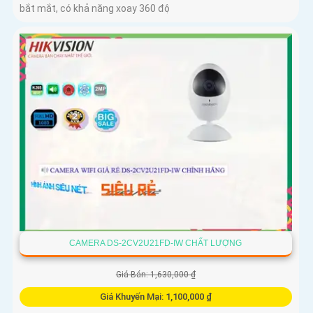
bắt mắt, có khả năng xoay 360 độ
CAMERA DS-2CV2U21FD-IW CHẤT LƯỢNG
Giá Bán: 1,630,000 ₫
Giá Khuyến Mại: 1,100,000 ₫