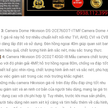
↻
3:
Camera Dome Hikvision DS-2CE76D3T-ITMF:Camera Dome 
-1 giá rẻ này hỗ trợ nhiều chuẩn kết nối như TVI, AHD, CVI và CV
 dàng lắp đặt và sử dụng. Đèn hồng ngoại 40m giúp quan sát ba
m hiệu quả, chất lượng hình ảnh sắc nét, màu sắc trung thực.

4:
Camera Hikvision DS-2CD2T43G0-I8:Mẫu camera chất lượn
o với độ phân giải 4MP, hỗ trợ hồng ngoại 80m, chống va đập tốt
iết kế góc nhìn rộng, chất lượng hình ảnh nét và sắc nét, phù hợ
o việc giám sát trong các môi trường khắc nghiệt.
ững mẫu camera Hikvision giá rẻ trên đây đều đáp ứng tốt nhu
u giám sát và an ninh cơ bản của người tiêu dùng, mang lại giá trị
 dụng cao với chi phí hợp lý. Tuy nhiên, trước khi mua sản phẩm,
ười tiêu dùng nên xem xét kỹ càng và tìm hiểu thêm về cấu hình,