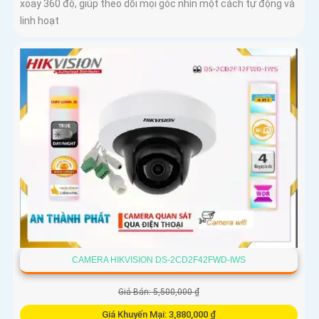
xoay 360 độ, giúp theo dõi mọi góc nhìn một cách tự động và
linh hoạt
CAMERA HIKVISION DS-2CD2F42FWD-IWS
Giá Bán: 5,500,000 ₫
Giá Khuyến Mại: 3,880,000 ₫