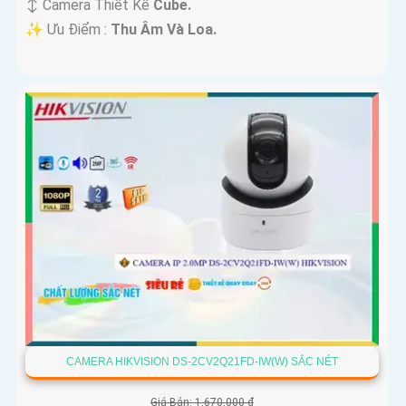
↕️ Camera Thiết Kế
Cube.
️✨ Ưu Điểm :
Thu Âm Và Loa.
CAMERA HIKVISION DS-2CV2Q21FD-IW(W) SẮC NÉT
Giá Bán: 1,670,000 ₫