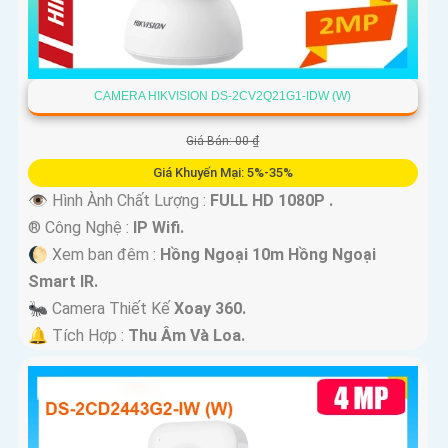
CAMERA HIKVISION DS-2CV2Q21G1-IDW (W)
Giá Bán: 00 ₫
Giá Khuyến Mại: 5%-35%
👁 Hình Ành Chất Lượng :
FULL HD 1080P .
®️ Công Nghệ :
IP Wifi.
🌔 Xem ban đêm :
Hồng Ngoại 10m Hồng Ngoại
Smart IR.
🐜 Camera Thiết Kế
Xoay 360.
️🔔 Tích Hợp :
Thu Âm Và Loa.