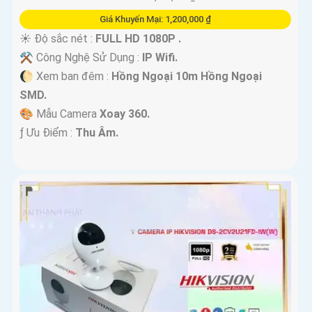
Giá Khuyến Mại: 1,200,000 ₫
☀️ Độ sắc nét :
FULL HD 1080P .
⚒ Công Nghệ Sử Dụng :
IP Wifi.
🌔 Xem ban đêm :
Hồng Ngoại 10m Hồng Ngoại
SMD.
🎨 Mẫu Camera
Xoay 360.
️ƒ Ưu Điểm :
Thu Âm.