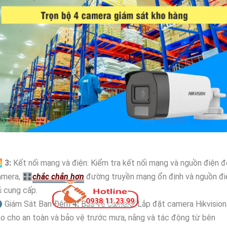

3:
Kết nối mạng và điện: Kiểm tra kết nối mạng và nguồn điện 
amera, 🎛
chắc chắn hơn
đường truyền mạng ổn định và nguồn đi
 cung cấp.
 Giám Sát Ban Đêm
4:
Bảo vệ camera: Lắp đặt camera Hikvision
o cho an toàn và bảo vệ trước mưa, nắng và tác động từ bên