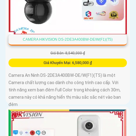
CAMERA HIKVISION DS-2DE3A400BW-DE/W(F1)(T5)
Giá Bán: 8,540,000 ₫
Giá Khuyến Mại: 6,580,000 ₫
Camera An Ninh DS-2DE3A400BW-DE/W(F1)(T5) là một
Camera chất lượng cao dành cho công trình cao cấp. Với
tính năng xem ban đêm Full Color trong khoảng cách 30m,
camera này có khả năng hiển thị màu sắc sắc nét vào ban
đêm