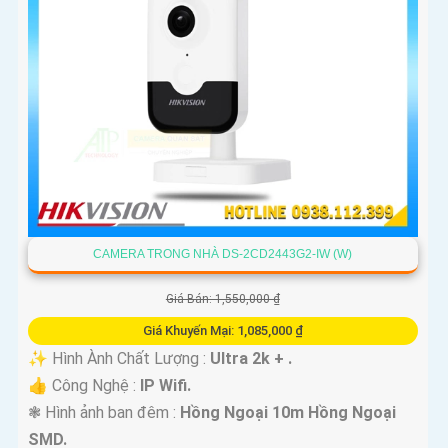
CAMERA TRONG NHÀ DS-2CD2443G2-IW (W)
Giá Bán: 1,550,000 ₫
Giá Khuyến Mại: 1,085,000 ₫
✨ Hình Ành Chất Lượng :
Ultra 2k + .
👍 Công Nghệ :
IP Wifi.
❃ Hình ảnh ban đêm :
Hồng Ngoại 10m Hồng Ngoại
SMD.