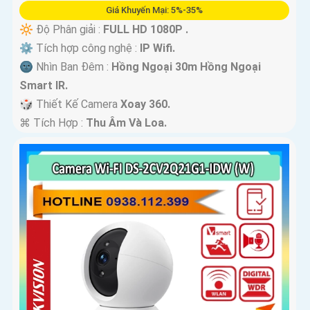
Giá Khuyến Mại: 5%-35%
🔆 Độ Phân giải :
FULL HD 1080P .
⚙ Tích hợp công nghệ :
IP Wifi.
🌚 Nhìn Ban Đêm :
Hồng Ngoại 30m Hồng Ngoại
Smart IR.
🎲 Thiết Kế Camera
Xoay 360.
️⌘ Tích Hợp :
Thu Âm Và Loa.
'