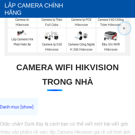
LẮP CAMERA CHÍNH
HÃNG
Camera Ai
Camera Ip Thân
Camera Ip POE
Camera 360 Chống
Hikvision
Full Color
Hikvision
Trộm Hikvision
Hikvision
Lắp Camera Hik
Phát Hiện Xe
Camera Ip 360
Camera Công Nghệ
Đầu Ghi NVR
Hikvision
H.265 Hikvision
Hikvision
CAMERA WIFI HIKVISION
TRONG NHÀ
Chắc chắn! Dưới đây là cách bạn có thể viết một bài viết giới
thiệu sản phẩm về việc lắp Camera Hikvision giá rẻ với hình ảnh