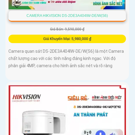
CAMERA HIKVISION DS-2DE3A404IW-DE/W(S6)
Giá Bán: 9,590,000 ₫
Giá Khuyến Mại: 5,980,000 ₫
Camera quan sát DS-2DE3A404IW-DE/W(S6) là một Camera
chất lượng cao với các tính năng đáng kinh ngạc. Với độ
phân giải 4MP, camera cho hình ảnh sắc nét và rõ ràng