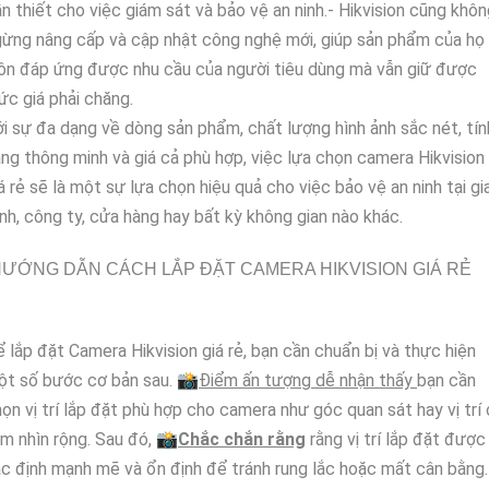
n thiết cho việc giám sát và bảo vệ an ninh.- Hikvision cũng khô
ừng nâng cấp và cập nhật công nghệ mới, giúp sản phẩm của họ
ôn đáp ứng được nhu cầu của người tiêu dùng mà vẫn giữ được
c giá phải chăng.
i sự đa dạng về dòng sản phẩm, chất lượng hình ảnh sắc nét, tín
ng thông minh và giá cả phù hợp, việc lựa chọn camera Hikvision
á rẻ sẽ là một sự lựa chọn hiệu quả cho việc bảo vệ an ninh tại gi
nh, công ty, cửa hàng hay bất kỳ không gian nào khác.
ƯỚNG DẪN CÁCH LẮP ĐẶT CAMERA HIKVISION GIÁ RẺ
 lắp đặt Camera Hikvision giá rẻ, bạn cần chuẩn bị và thực hiện
ột số bước cơ bản sau. 📸
Điểm ấn tượng dễ nhận thấy
bạn cần
ọn vị trí lắp đặt phù hợp cho camera như góc quan sát hay vị trí
m nhìn rộng. Sau đó, 📸
Chắc chắn rằng
rằng vị trí lắp đặt được
c định mạnh mẽ và ổn định để tránh rung lắc hoặc mất cân bằng.