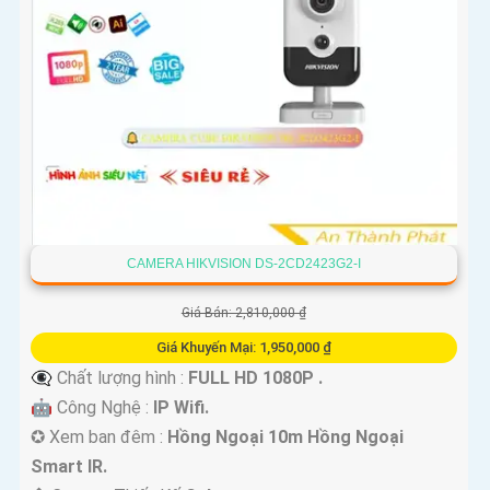
CAMERA HIKVISION DS-2CD2423G2-I
Giá Bán: 2,810,000 ₫
Giá Khuyến Mại: 1,950,000 ₫
👁️‍🗨 Chất lượng hình :
FULL HD 1080P .
🤖️ Công Nghệ :
IP Wifi.
✪ Xem ban đêm :
Hồng Ngoại 10m Hồng Ngoại
Smart IR.