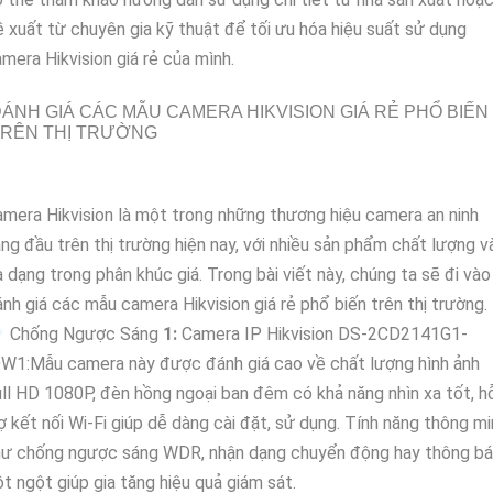
 xuất từ chuyên gia kỹ thuật để tối ưu hóa hiệu suất sử dụng
mera Hikvision giá rẻ của mình.
ÁNH GIÁ CÁC MẪU CAMERA HIKVISION GIÁ RẺ PHỔ BIẾN
TRÊN THỊ TRƯỜNG
mera Hikvision là một trong những thương hiệu camera an ninh
ng đầu trên thị trường hiện nay, với nhiều sản phẩm chất lượng v
 dạng trong phân khúc giá. Trong bài viết này, chúng ta sẽ đi vào
nh giá các mẫu camera Hikvision giá rẻ phổ biến trên thị trường.
️ Chống Ngược Sáng
1:
Camera IP Hikvision DS-2CD2141G1-
DW1:Mẫu camera này được đánh giá cao về chất lượng hình ảnh
ll HD 1080P, đèn hồng ngoại ban đêm có khả năng nhìn xa tốt, h
ợ kết nối Wi-Fi giúp dễ dàng cài đặt, sử dụng. Tính năng thông m
hư chống ngược sáng WDR, nhận dạng chuyển động hay thông b
t ngột giúp gia tăng hiệu quả giám sát.