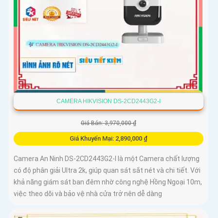
CAMERA HIKVISION DS-2CD2443G2-I
Giá Bán: 3,970,000 ₫
Giá Khuyến Mại: 2,890,000 ₫
Camera An Ninh DS-2CD2443G2-I là một Camera chất lượng
có độ phân giải Ultra 2k, giúp quan sát sắt nét và chi tiết. Với
khả năng giám sát ban đêm nhờ công nghệ Hồng Ngoại 10m,
việc theo dõi và bảo vệ nhà cửa trở nên dễ dàng