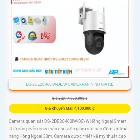
DS-2DE2C400IW-DE/W CAMERA AN NINH GIÁ RẺ
Giá Bán: 4,950,000 ₫
Giá Khuyến Mại: 4,100,000 ₫
Camera quan sát DS-2DE2C400IW-DE/W Hồng Ngoại Smart
IR là sản phẩm hoàn hảo cho việc giám sát ban đêm với khả
năng Hồng Ngoại 30m. Camera được thiết kế mỹ thuật cao