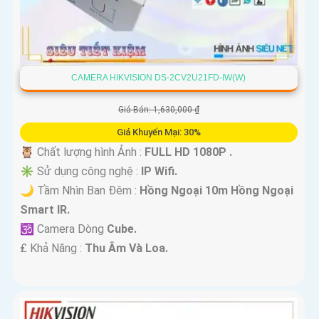
CAMERA HIKVISION DS-2CV2U21FD-IW(W)
Giá Bán: 1,630,000 ₫
Giá Khuyến Mại: 30%
🦉 Chất lượng hình Ảnh :
FULL HD 1080P .
✳️ Sử dụng công nghệ :
IP Wifi.
🌙 Tầm Nhìn Ban Đêm :
Hồng Ngoại 10m Hồng Ngoại
Smart IR.
🕉️ Camera Dòng
Cube.
️₤ Khả Năng :
Thu Âm Và Loa.