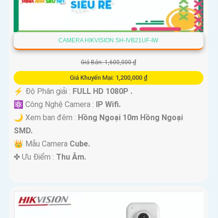
CAMERA HIKVISION SH-IVB21UF-IW
Giá Bán: 1,600,000 ₫
Giá Khuyến Mại: 1,200,000 ₫
️⚡ Độ Phân giải :
FULL HD 1080P .
⚛️ Công Nghệ Camera :
IP Wifi.
🌙 Xem ban đêm :
Hồng Ngoại 10m Hồng Ngoại
SMD.
👑 Mẫu Camera
Cube.
️✤ Ưu Điểm :
Thu Âm.