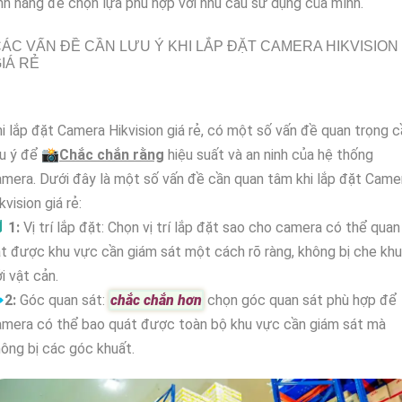
nh năng để chọn lựa phù hợp với nhu cầu sử dụng của mình.
ÁC VẤN ĐỀ CẦN LƯU Ý KHI LẮP ĐẶT CAMERA HIKVISION
IÁ RẺ
i lắp đặt Camera Hikvision giá rẻ, có một số vấn đề quan trọng c
u ý để 📸
Chắc chắn rằng
hiệu suất và an ninh của hệ thống
mera. Dưới đây là một số vấn đề cần quan tâm khi lắp đặt Came
kvision giá rẻ:

1:
Vị trí lắp đặt: Chọn vị trí lắp đặt sao cho camera có thể quan
t được khu vực cần giám sát một cách rõ ràng, không bị che kh
i vật cản.

2:
Góc quan sát:
chắc chắn hơn
chọn góc quan sát phù hợp để
amera có thể bao quát được toàn bộ khu vực cần giám sát mà
ông bị các góc khuất.