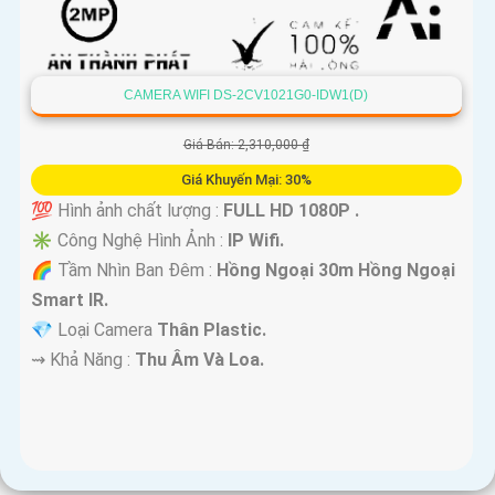
CAMERA WIFI DS-2CV1021G0-IDW1(D)
Giá Bán: 2,310,000 ₫
Giá Khuyến Mại: 30%
💯 Hình ảnh chất lượng :
FULL HD 1080P .
✳️ Công Nghệ Hình Ảnh :
IP Wifi.
🌈 Tầm Nhìn Ban Đêm :
Hồng Ngoại 30m Hồng Ngoại
Smart IR.
💎 Loại Camera
Thân Plastic.
️⇝ Khả Năng :
Thu Âm Và Loa.