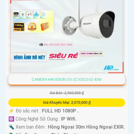
CAMERA HIKVISION DS-2CV2021G2-IDW
Giá Bán: 2,960,000 ₫
Giá Khuyến Mại: 2,070,000 ₫
️⚡ Độ sắc nét :
FULL HD 1080P .
⚛️ Công Nghệ Sử Dụng :
IP Wifi.
🔦 Xem ban đêm :
Hồng Ngoại 30m Hồng Ngoại EXIR.