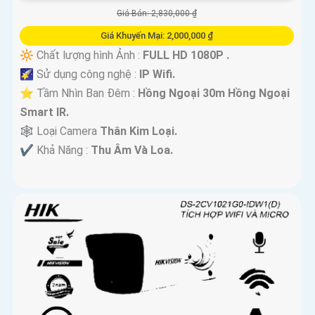
Giá Bán: 2,830,000 ₫
Giá Khuyến Mại: 2,000,000 ₫
🔆 Chất lượng hình Ảnh :
FULL HD 1080P .
🌠 Sử dụng công nghệ :
IP Wifi.
⭐ Tầm Nhìn Ban Đêm :
Hồng Ngoại 30m Hồng Ngoại
Smart IR.
🕸️ Loại Camera
Thân Kim Loại.
️✔️ Khả Năng :
Thu Âm Và Loa.