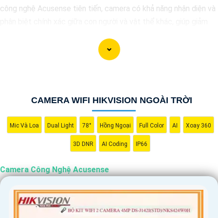
công nghệ Acusense tiên tiến, camera có khả năng nhận diện và
phân biệt chính xác giữa con người và vật thể khác, giúp giảm
tối đa các cảnh báo giả mạo. Đồng thời, chất lượng hình ảnh sắc
nét và độ phân giải cao giúp bạn quan sát mọi góc độ một cách
rõ ràng. Khám phá ngay và đầu tư vào Camera Acusense để bảo
vệ tài sản và gia đình của bạn ngay hôm nay!
CAMERA WIFI HIKVISION NGOÀI TRỜI
Mic Và Loa
Dual Light
78°
Hồng Ngoại
Full Color
AI
Xoay 360
3D DNR
AI Coding
IP66
Camera Công Nghệ Acusense
'