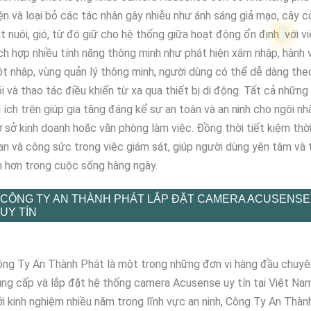
ện và loại bỏ các tác nhân gây nhiễu như ánh sáng giả mạo, cây c
t nuôi, gió, từ đó giữ cho hệ thống giữa hoạt động ổn định
với v
ch hợp nhiều tính năng thông minh như phát hiện xâm nhập, hành v
t nhập, vùng quản lý thông minh, người dùng có thể dễ dàng the
i và thao tác điều khiển từ xa qua thiết bị di động. Tất cả những
i ích trên giúp gia tăng đáng kể sự an toàn và an ninh cho ngôi nh
 sở kinh doanh hoặc văn phòng làm việc. Đồng thời tiết kiệm thờ
an và công sức trong việc giám sát, giúp người dùng yên tâm và 
n hơn trong cuộc sống hàng ngày.
CÔNG TY AN THÀNH PHÁT LẮP ĐẶT CAMERA ACUSENSE
UY TÍN
ng Ty An Thành Phát là một trong những đơn vị hàng đầu chuyê
ng cấp và lắp đặt hệ thống camera Acusense uy tín tại Việt Nam
i kinh nghiệm nhiều năm trong lĩnh vực an ninh, Công Ty An Thàn