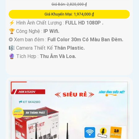
Giá Bán: 2,820,000 ₫
Giá Khuyến Mại: 1,974,000 ₫
️⚡ Hình Ành Chất Lượng :
FULL HD 1080P .
🏆 Công Nghệ :
IP Wifi.
❂ Xem ban đêm :
Full Color 30m Có Màu Ban Ðêm.
🎼️ Camera Thiết Kế
Thân Plastic.
️🔮 Tích Hợp :
Thu Âm Và Loa.