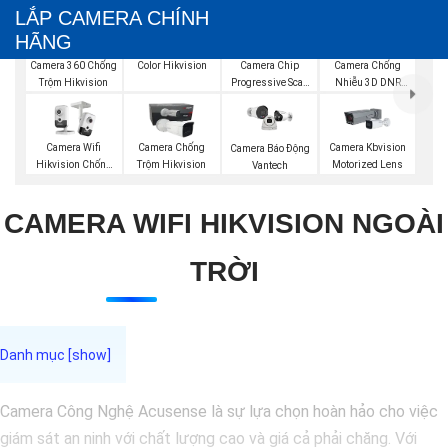
LẮP CAMERA CHÍNH
HÃNG
Camera IP Full
Color Hikvision
Camera 360 Chống
Camera Chip
Camera Chống
Trộm Hikvision
Progressive Scan
Nhiễu 3D DNR
CMOS Hikvision
Hikvison
Camera Wifi
Camera Chống
Camera Kbvision
Camera Báo Động
Hikvision Chống
Trộm Hikvision
Motorized Lens
Vantech
Trộm
CAMERA WIFI HIKVISION NGOÀI
TRỜI
Camera Công Nghệ Acusense là sự lựa chọn hoàn hảo cho việc
giám sát an ninh với chất lượng cao và giá cả phải chăng. Với