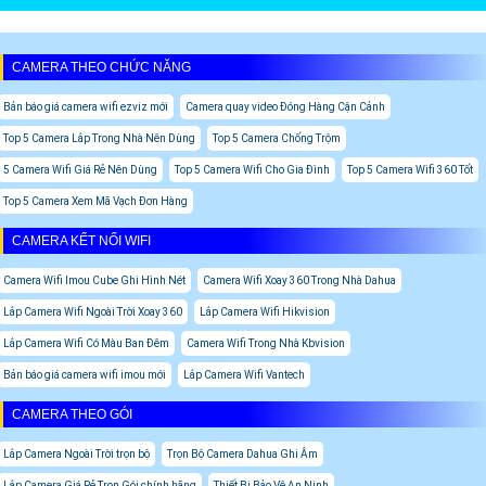
CAMERA THEO CHỨC NĂNG
Bản báo giá camera wifi ezviz mới
Camera quay video Đóng Hàng Cận Cảnh
Top 5 Camera Lắp Trong Nhà Nên Dùng
Top 5 Camera Chống Trộm
5 Camera Wifi Giá Rẻ Nên Dùng
Top 5 Camera Wifi Cho Gia Đình
Top 5 Camera Wifi 360 Tốt
Top 5 Camera Xem Mã Vạch Đơn Hàng
CAMERA KẾT NỐI WIFI
Camera Wifi Imou Cube Ghi Hình Nét
Camera Wifi Xoay 360 Trong Nhà Dahua
Lắp Camera Wifi Ngoài Trời Xoay 360
Lắp Camera Wifi Hikvision
Lắp Camera Wifi Có Màu Ban Đêm
Camera Wifi Trong Nhà Kbvision
Bản báo giá camera wifi imou mới
Lắp Camera Wifi Vantech
CAMERA THEO GÓI
Lắp Camera Ngoài Trời trọn bộ
Trọn Bộ Camera Dahua Ghi Âm
Lắp Camera Giá Rẻ Trọn Gói chính hãng
Thiết Bị Bảo Vệ An Ninh