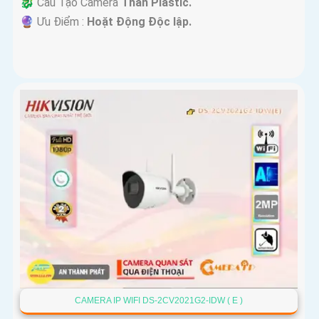
🐉️ Cấu Tạo Camera
Thân Plastic.
️🔮 Ưu Điểm :
Hoặt Động Độc lập.
CAMERA IP WIFI DS-2CV2021G2-IDW ( E )