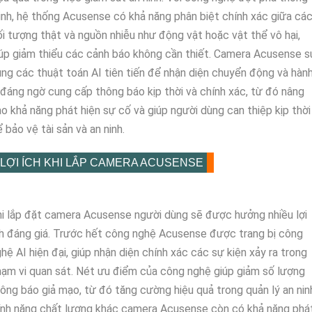
nh, hệ thống Acusense có khả năng phân biệt chính xác giữa cá
i tượng thật và nguồn nhiễu như động vật hoặc vật thể vô hại,
úp giảm thiểu các cảnh báo không cần thiết. Camera Acusense s
ng các thuật toán AI tiên tiến để nhận diện chuyển động và hàn
 đáng ngờ cung cấp thông báo kịp thời và chính xác, từ đó nâng
o khả năng phát hiện sự cố và giúp người dùng can thiệp kịp thời
 bảo vệ tài sản và an ninh.
LỢI ÍCH KHI LẮP CAMERA ACUSENSE
i lắp đặt camera Acusense người dùng sẽ được hưởng nhiều lợi
h đáng giá. Trước hết công nghệ Acusense được trang bị công
hệ AI hiện đại, giúp nhận diện chính xác các sự kiện xảy ra trong
ạm vi quan sát. Nét ưu điểm của công nghệ giúp giảm số lượng
ông báo giả mạo, từ đó tăng cường hiệu quả trong quản lý an nin
ính năng chất lượng khác camera Acusense còn có khả năng phá