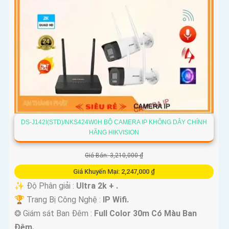
DS-J142I(STD)/NKS424W0H BỘ CAMERA IP KHÔNG DÂY CHÍNH
HÃNG HIKVISION
Giá Bán: 3,210,000 ₫
Giá Khuyến Mại: 2,247,000 ₫
✨ Độ Phân giải :
Ultra 2k + .
🏆 Trang Bị Công Nghệ :
IP Wifi.
❂ Giám sát Ban Đêm :
Full Color 30m Có Màu Ban
Ðêm.