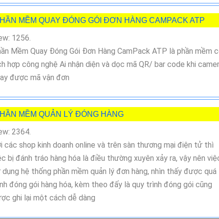
HẦN MỀM QUAY ĐÓNG GÓI ĐƠN HÀNG CAMPACK ATP
ew: 1256.
ần Mềm Quay Đóng Gói Đơn Hàng CamPack ATP là phần mềm c
ch hợp công nghệ Ai nhận diện và dọc mã QR/ bar code khi came
ay được mã vận đơn
HẦN MỀM QUẢN LÝ ĐÓNG HÀNG
ew: 2364.
i các shop kinh doanh online và trên sàn thương mại điện tử thì
ệc bị đánh tráo hàng hóa là điều thường xuyên xảy ra, vậy nên việ
 dụng hệ thống phần mềm quản lý đơn hàng, nhìn thấy được quá
ình đóng gói hàng hóa, kèm theo đấy là quy trình đóng gói cũng
ợc ghi lại một cách dễ dàng