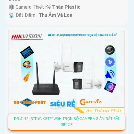
🕸️ Camera Thiết Kế
Thân Plastic.
️📡 Đặt Điểm :
Thu Âm Và Loa.
DS-J142I(STD)/NKS422W0H TRỌN BỘ CAMERA GIÁM SÁT BÃI
GIỮ XE