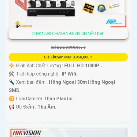
۞ NK42W0 CAMERA HIKVISION MẪU ĐẸP
Giá Bán: 9,050,000 ₫
Giá Khuyến Mại: 8,850,000 ₫
🔅 Hình Ành Chất Lượng :
FULL HD 1080P .
⚒ Tích hợp công nghệ :
IP Wifi.
🔦 Xem ban đêm :
Hồng Ngoại 30m Hồng Ngoại
SMD.
♊ Loại Camera
Thân Plastic.
️📢 Ưu Điểm :
Thu Âm.