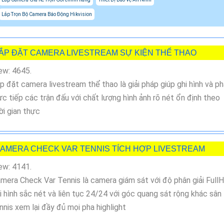
Lắp Trọn Bộ Camera Báo Động Hikvision
ẮP ĐẶT CAMERA LIVESTREAM SỰ KIỆN THỂ THAO
ew: 4645.
p đặt camera livestream thể thao là giải pháp giúp ghi hình và p
ực tiếp các trận đấu với chất lượng hình ảnh rõ nét ổn định theo
ời gian thực
AMERA CHECK VAR TENNIS TÍCH HỢP LIVESTREAM
ew: 4141.
mera Check Var Tennis là camera giám sát với độ phân giải Full
i hình sắc nét và liên tục 24/24 với góc quang sát rộng khác sân
nnis xem lại đầy đủ mọi pha highlight