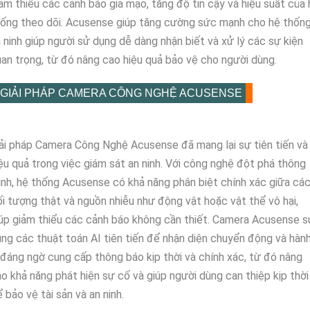
ảm thiểu các cảnh báo giả mạo, tăng độ tin cậy và hiệu suất của 
ống theo dõi. Acusense giúp tăng cường sức mạnh cho hệ thốn
 ninh giúp người sử dụng dễ dàng nhận biết và xử lý các sự kiện
an trọng, từ đó nâng cao hiệu quả bảo vệ cho người dùng.
GIẢI PHÁP CAMERA CÔNG NGHỆ ACUSENSE
ải pháp Camera Công Nghệ Acusense đã mang lại sự tiên tiến và
ệu quả trong việc giám sát an ninh. Với công nghệ đột phá thông
nh, hệ thống Acusense có khả năng phân biệt chính xác giữa cá
i tượng thật và nguồn nhiễu như động vật hoặc vật thể vô hại,
úp giảm thiểu các cảnh báo không cần thiết. Camera Acusense s
ng các thuật toán AI tiên tiến để nhận diện chuyển động và hàn
 đáng ngờ cung cấp thông báo kịp thời và chính xác, từ đó nâng
o khả năng phát hiện sự cố và giúp người dùng can thiệp kịp thời
 bảo vệ tài sản và an ninh.