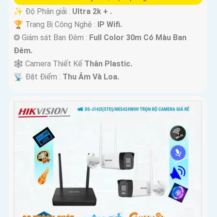
✨ Độ Phân giải :
Ultra 2k + .
🏆 Trang Bị Công Nghệ :
IP Wifi.
❂ Giám sát Ban Đêm :
Full Color 30m Có Màu Ban
Ðêm.
🕸️ Camera Thiết Kế
Thân Plastic.
️📡 Đặt Điểm :
Thu Âm Và Loa.