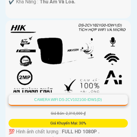
️✔️ Khả Năng :
Thu Âm Và Loa.
CAMERA WIFI DS-2CV1021G0-IDW1(D)
Giá Bán: 2,310,000 ₫
Giá Khuyến Mại: 30%
💯 Hình ảnh chất lượng :
FULL HD 1080P .