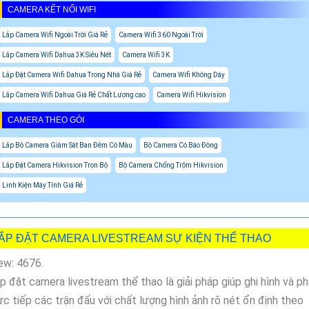
CAMERA KẾT NỐI WIFI
Lắp Camera Wifi Ngoài Trời Giá Rẻ
Camera Wifi 360 Ngoài Trời
Lắp Camera Wifi Dahua 3K Siêu Nét
Camera Wifi 3K
Lắp Đặt Camera Wifi Dahua Trong Nhà Giá Rẻ
Camera Wifi Không Dây
Lắp Camera Wifi Dahua Giá Rẻ Chất Lượng cao
Camera Wifi Hikvision
CAMERA THEO GÓI
Lắp Bộ Camera Giám Sát Ban Đêm Có Màu
Bộ Camera Có Báo Đông
Lắp Đặt Camera Hikvision Trọn Bộ
Bộ Camera Chống Trộm Hikvision
Linh Kiện Máy Tính Giá Rẻ
ẮP ĐẶT CAMERA LIVESTREAM SỰ KIỆN THỂ THAO
ew: 4676.
p đặt camera livestream thể thao là giải pháp giúp ghi hình và p
ực tiếp các trận đấu với chất lượng hình ảnh rõ nét ổn định theo