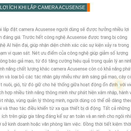
LỢI ÍCH KHI LẮP CAMERA ACUSENSE
i lắp đặt camera Acusense người dùng sẽ được hưởng nhiều lợi
h đáng giá. Trước hết công nghệ Acusense được trang bị công
hệ AI hiện đại, giúp nhận diện chính xác các sự kiện xảy ra trong
ạm vi quan sát. Nét ưu điểm của công nghệ giúp giảm số lượng
ông báo giả mạo, từ đó tăng cường hiệu quả trong quản lý an nin
ính năng chất lượng khác camera Acusense còn có khả năng phá
ện và loại bỏ các tác nhân gây nhiễu như ánh sáng giả mạo, cây c
t nuôi, gió, từ đó giữ cho hệ thống giữa hoạt động ổn định
với v
ch hợp nhiều tính năng thông minh như phát hiện xâm nhập, hành v
t nhập, vùng quản lý thông minh, người dùng có thể dễ dàng the
i và thao tác điều khiển từ xa qua thiết bị di động. Tất cả những
i ích trên giúp gia tăng đáng kể sự an toàn và an ninh cho ngôi nh
 sở kinh doanh hoặc văn phòng làm việc. Đồng thời tiết kiệm thờ