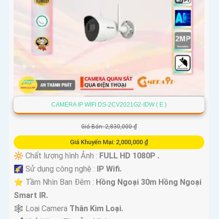
CAMERA IP WIFI DS-2CV2021G2-IDW ( E )
Giá Bán: 2,830,000 ₫
Giá Khuyến Mại: 2,000,000 ₫
🔆 Chất lượng hình Ảnh :
FULL HD 1080P .
🌠 Sử dụng công nghệ :
IP Wifi.
⭐ Tầm Nhìn Ban Đêm :
Hồng Ngoại 30m Hồng Ngoại
Smart IR.
🕸️ Loại Camera
Thân Kim Loại.