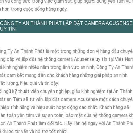
an và công sức trong việc giám sát, giúp người dùng yên tâm và 
n hơn trong cuộc sống hàng ngày.
CÔNG TY AN THÀNH PHÁT LẮP ĐẶT CAMERA ACUSENSE
UY TÍN
ng Ty An Thành Phát là một trong những đơn vị hàng đầu chuyê
ng cấp và lắp đặt hệ thống camera Acusense uy tín tại Việt Nam
i kinh nghiệm nhiều năm trong lĩnh vực an ninh, Công Ty An Thàn
át cam kết mang đến cho khách hàng những giải pháp an ninh
ất lượng, hiệu quả và tin cậy.
i ngũ kỹ thuật viên chuyên nghiệp, giàu kinh nghiệm tại An Thành
hát an Tâm sẽ tư vấn, lắp đặt camera Acusense một cách chuyê
hiệp tính năng và hiệu suất hoạt động cao nhất. Khách hàng sẽ
àn toàn yên tâm về sự an toàn, bảo mật của hệ thống camera kh
ọn An Thành Phát làm đối tác. Hãy liên hệ ngay với An Thành Ph
 được tư vấn và hỗ trợ tốt nhất!