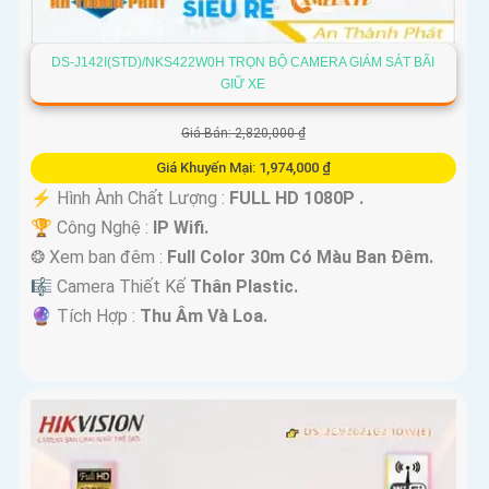
DS-J142I(STD)/NKS422W0H TRỌN BỘ CAMERA GIÁM SÁT BÃI
GIỮ XE
Giá Bán: 2,820,000 ₫
Giá Khuyến Mại: 1,974,000 ₫
️⚡ Hình Ành Chất Lượng :
FULL HD 1080P .
🏆 Công Nghệ :
IP Wifi.
❂ Xem ban đêm :
Full Color 30m Có Màu Ban Ðêm.
🎼️ Camera Thiết Kế
Thân Plastic.
️🔮 Tích Hợp :
Thu Âm Và Loa.