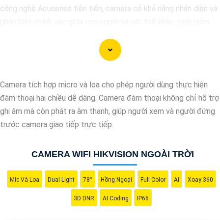
công nghệ Acusense tiên tiến, camera có khả năng nhận diện và
phân biệt chính xác giữa con người và vật thể khác, giúp giảm
tối đa các cảnh báo giả mạo. Đồng thời, chất lượng hình ảnh sắc
nét và độ phân giải cao giúp bạn quan sát mọi góc độ một cách
rõ ràng. Khám phá ngay và đầu tư vào Camera Acusense để bảo
vệ tài sản và gia đình của bạn ngay hôm nay!
Camera tích hợp micro và loa cho phép người dùng thực hiện
đàm thoại hai chiều dễ dàng. Camera đàm thoại không chỉ hỗ trợ
ghi âm mà còn phát ra âm thanh, giúp người xem và người đứng
trước camera giao tiếp trực tiếp.
CAMERA WIFI HIKVISION NGOÀI TRỜI
Mic Và Loa
Dual Light
78°
Hồng Ngoại
Full Color
AI
Xoay 360
3D DNR
AI Coding
IP66
'