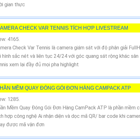
ời gian thực
AMERA CHECK VAR TENNIS TÍCH HỢP LIVESTREAM
ew: 4165.
mera Check Var Tennis là camera giám sát với độ phân giải Full
i hình sắc nét và liên tục 24/24 với góc quang sát rộng khác sân
nnis xem lại đầy đủ mọi pha highlight
HẦN MỀM QUAY ĐÓNG GÓI ĐƠN HÀNG CAMPACK ATP
ew: 1285.
ần Mềm Quay Đóng Gói Đơn Hàng CamPack ATP là phần mềm c
ch hợp công nghệ Ai nhận diện và dọc mã QR/ bar code khi came
ay được mã vận đơn