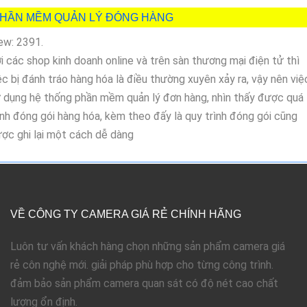
HẦN MỀM QUẢN LÝ ĐÓNG HÀNG
ew: 2391.
i các shop kinh doanh online và trên sàn thương mại điện tử thì
ệc bị đánh tráo hàng hóa là điều thường xuyên xảy ra, vậy nên việ
 dụng hệ thống phần mềm quản lý đơn hàng, nhìn thấy được quá
ình đóng gói hàng hóa, kèm theo đấy là quy trình đóng gói cũng
ợc ghi lại một cách dễ dàng
VỀ CÔNG TY CAMERA GIÁ RẺ CHÍNH HÃNG
Luôn tư vấn khách hàng chọn những sản phẩm camera giá
rẻ côn nghệ mới. giải pháp phù hợp cho từng công trình.
đảm bảo sản phẩm camera quan sát có độ nét cao chất
lượng ổn định.