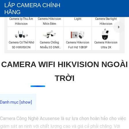
LẮP CAMERA CHÍNH
HÃNG
Lắp Camera Hybird
Light
Camera Ip Thu Âm
Camera Hikvision
Camera Starlight
Hikvision
Nhìn Đêm
Hikvision
Camera Có Thẻ Nhớ
Camera Chống
Camera Hikvision
Camera Hikvision
SD HIKVISION
Nhiễu 3D DNR
Full Hd 1080P
Ultra 2K
Hikvison
CAMERA WIFI HIKVISION NGOÀI
TRỜI
Camera Công Nghệ Acusense là sự lựa chọn hoàn hảo cho việc
giám sát an ninh với chất lượng cao và giá cả phải chăng. Với