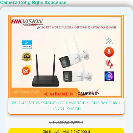
Camera Công Nghệ Acusense
DS-J142I(STD)/NKS424W0H BỘ CAMERA IP KHÔNG DÂY CHÍNH
HÃNG HIKVISION
Giá Bán: 3,210,000 ₫
Giá Khuyến Mại: 2,247,000 ₫