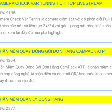
AMERA CHECK VAR TENNIS TÍCH HỢP LIVESTREAM
ew: 4149.
mera Check Var Tennis là camera giám sát với độ phân giải Full
i hình sắc nét và liên tục 24/24 với góc quang sát rộng khác sân
nnis xem lại đầy đủ mọi pha highlight
HẦN MỀM QUAY ĐÓNG GÓI ĐƠN HÀNG CAMPACK ATP
ew: 1264.
ần Mềm Quay Đóng Gói Đơn Hàng CamPack ATP là phần mềm c
ch hợp công nghệ Ai nhận diện và dọc mã QR/ bar code khi came
ay được mã vận đơn
HẦN MỀM QUẢN LÝ ĐÓNG HÀNG
ew: 2377.