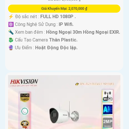
Giá Khuyến Mại: 2,070,000 ₫
️⚡ Độ sắc nét :
FULL HD 1080P .
⚛️ Công Nghệ Sử Dụng :
IP Wifi.
🔦 Xem ban đêm :
Hồng Ngoại 30m Hồng Ngoại EXIR.
🐉️ Cấu Tạo Camera
Thân Plastic.
️🔮 Ưu Điểm :
Hoặt Động Độc lập.