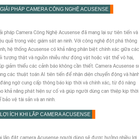
GIẢI PHÁP CAMERA CÔNG NGHỆ ACUSENSE
ải pháp Camera Công Nghệ Acusense đã mang lại sự tiên tiến và
ệu quả trong việc giám sát an ninh. Với công nghệ đột phá thông
nh, hệ thống Acusense có khả năng phân biệt chính xác giữa cá
i tượng thật và nguồn nhiễu như động vật hoặc vật thể vô hại,
úp giảm thiểu các cảnh báo không cần thiết. Camera Acusense s
ng các thuật toán AI tiên tiến để nhận diện chuyển động và hàn
 đáng ngờ cung cấp thông báo kịp thời và chính xác, từ đó nâng
o khả năng phát hiện sự cố và giúp người dùng can thiệp kịp thời
 bảo vệ tài sản và an ninh.
LỢI ÍCH KHI LẮP CAMERA ACUSENSE
i lắp đặt camera Acusense người dùng sẽ được hưởng nhiều lợi