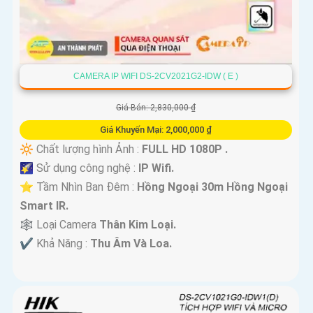
CAMERA IP WIFI DS-2CV2021G2-IDW ( E )
Giá Bán: 2,830,000 ₫
Giá Khuyến Mại: 2,000,000 ₫
🔆 Chất lượng hình Ảnh :
FULL HD 1080P .
🌠 Sử dụng công nghệ :
IP Wifi.
⭐ Tầm Nhìn Ban Đêm :
Hồng Ngoại 30m Hồng Ngoại
Smart IR.
🕸️ Loại Camera
Thân Kim Loại.
️✔️ Khả Năng :
Thu Âm Và Loa.