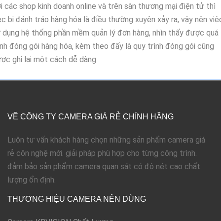
i các shop kinh doanh online và trên sàn thương mại điện tử thì
ệc bị đánh tráo hàng hóa là điều thường xuyên xảy ra, vậy nên việ
 dụng hệ thống phần mềm quản lý đơn hàng, nhìn thấy được quá
ình đóng gói hàng hóa, kèm theo đấy là quy trình đóng gói cũng
ợc ghi lại một cách dễ dàng
VỀ CÔNG TY CAMERA GIÁ RẺ CHÍNH HÃNG
Luôn tư vấn khách hàng chọn những sản phẩm camera giá
rẻ côn nghệ mới. giải pháp phù hợp cho từng công trình.
đảm bảo sản phẩm camera quan sát có độ nét cao chất
lượng ổn định.
THƯƠNG HIỆU CAMERA NÊN DÙNG