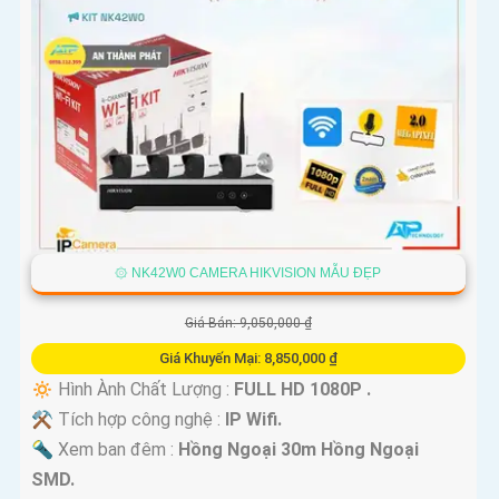
۞ NK42W0 CAMERA HIKVISION MẪU ĐẸP
Giá Bán: 9,050,000 ₫
Giá Khuyến Mại: 8,850,000 ₫
🔅 Hình Ành Chất Lượng :
FULL HD 1080P .
⚒ Tích hợp công nghệ :
IP Wifi.
🔦 Xem ban đêm :
Hồng Ngoại 30m Hồng Ngoại
SMD.