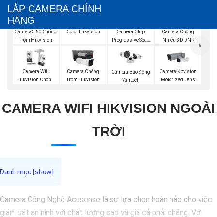
LẮP CAMERA CHÍNH
HÃNG
Camera IP Full
Color Hikvision
Camera 360 Chống
Camera Chip
Camera Chống
Trộm Hikvision
Progressive Scan
Nhiễu 3D DNR
CMOS Hikvision
Hikvison
Camera Wifi
Camera Chống
Camera Kbvision
Camera Báo Động
Hikvision Chống
Trộm Hikvision
Motorized Lens
Vantech
Trộm
CAMERA WIFI HIKVISION NGOÀI
TRỜI
Camera Công Nghệ Acusense là sự lựa chọn hoàn hảo cho việc
giám sát an ninh với chất lượng cao và giá cả phải chăng. Với