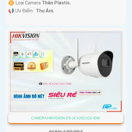
♊ Loại Camera
Thân Plastic.
️📢 Ưu Điểm :
Thu Âm.
CAMERA HIKVISION DS-2CV2021G2-IDW
Giá Bán: 2,960,000 ₫