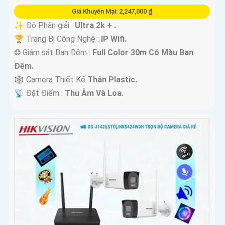
Giá Khuyến Mại: 2,247,000 ₫
✨ Độ Phân giải :
Ultra 2k + .
🏆 Trang Bị Công Nghệ :
IP Wifi.
❂ Giám sát Ban Đêm :
Full Color 30m Có Màu Ban
Ðêm.
🕸️ Camera Thiết Kế
Thân Plastic.
️📡 Đặt Điểm :
Thu Âm Và Loa.