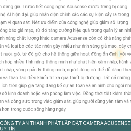
h đáng giá. Trước hết công nghệ Acusense được trang bị công
hệ AI hiện đại, giúp nhận diện chính xác các sự kiện xảy ra trong
ạm vi quan sát. Nét ưu điểm của công nghệ giúp giảm số lượng
ông báo giả mạo, từ đó tăng cường hiệu quả trong quản lý an nin
ính năng chất lượng khác camera Acusense còn có khả năng phá
ện và loại bỏ các tác nhân gây nhiễu như ánh sáng giả mạo, cây c
t nuôi, gió, từ đó giữ cho hệ thống giữa hoạt động ổn định
với v
ch hợp nhiều tính năng thông minh như phát hiện xâm nhập, hành v
t nhập, vùng quản lý thông minh, người dùng có thể dễ dàng the
i và thao tác điều khiển từ xa qua thiết bị di động. Tất cả những
i ích trên giúp gia tăng đáng kể sự an toàn và an ninh cho ngôi nh
 sở kinh doanh hoặc văn phòng làm việc. Đồng thời tiết kiệm thờ
an và công sức trong việc giám sát, giúp người dùng yên tâm và 
n hơn trong cuộc sống hàng ngày.
CÔNG TY AN THÀNH PHÁT LẮP ĐẶT CAMERA ACUSENSE
UY TÍN