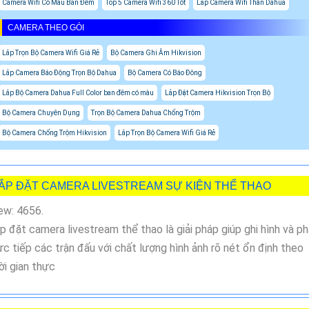
Camera Wifi Có Màu Ban Đêm
Top 5 Camera Wifi 360 Tốt
Lắp Camera Wifi Thân Dahua
CAMERA THEO GÓI
Lắp Trọn Bộ Camera Wifi Giá Rẻ
Bộ Camera Ghi Âm Hikvision
Lắp Camera Báo Động Trọn Bộ Dahua
Bộ Camera Có Báo Đông
Lắp Bộ Camera Dahua Full Color ban đêm có màu
Lắp Đặt Camera Hikvision Trọn Bộ
Bộ Camera Chuyên Dụng
Trọn Bộ Camera Dahua Chống Trộm
Bộ Camera Chống Trộm Hikvision
Lắp Trọn Bộ Camera Wifi Giá Rẻ
ẮP ĐẶT CAMERA LIVESTREAM SỰ KIỆN THỂ THAO
ew: 4656.
p đặt camera livestream thể thao là giải pháp giúp ghi hình và p
ực tiếp các trận đấu với chất lượng hình ảnh rõ nét ổn định theo
ời gian thực