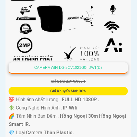
CAMERA WIFI DS-2CV1021G0-IDW1(D)
Giá Bán: 2,310,000 ₫
Giá Khuyến Mại: 30%
💯 Hình ảnh chất lượng :
FULL HD 1080P .
✳️ Công Nghệ Hình Ảnh :
IP Wifi.
🌈 Tầm Nhìn Ban Đêm :
Hồng Ngoại 30m Hồng Ngoại
Smart IR.
💎 Loại Camera
Thân Plastic.