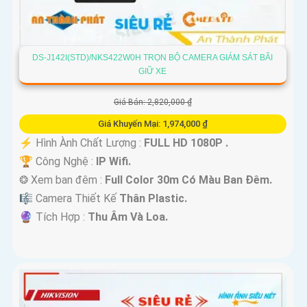
DS-J142I(STD)/NKS422W0H TRỌN BỘ CAMERA GIÁM SÁT BÃI
GIỮ XE
Giá Bán: 2,820,000 ₫
Giá Khuyến Mại: 1,974,000 ₫
️⚡ Hình Ành Chất Lượng :
FULL HD 1080P .
🏆 Công Nghệ :
IP Wifi.
❂ Xem ban đêm :
Full Color 30m Có Màu Ban Ðêm.
🎼️ Camera Thiết Kế
Thân Plastic.
️🔮 Tích Hợp :
Thu Âm Và Loa.