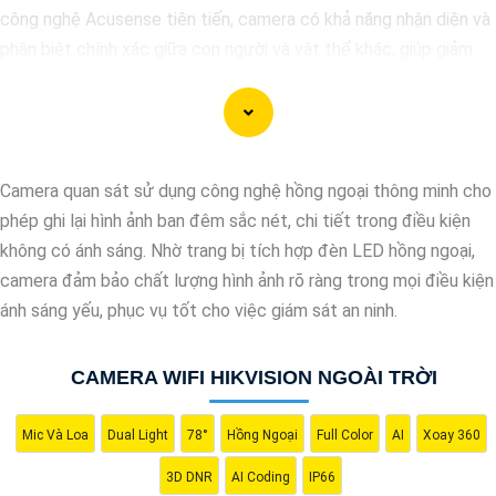
công nghệ Acusense tiên tiến, camera có khả năng nhận diện và
phân biệt chính xác giữa con người và vật thể khác, giúp giảm
tối đa các cảnh báo giả mạo. Đồng thời, chất lượng hình ảnh sắc
nét và độ phân giải cao giúp bạn quan sát mọi góc độ một cách
rõ ràng. Khám phá ngay và đầu tư vào Camera Acusense để bảo
vệ tài sản và gia đình của bạn ngay hôm nay!
Camera quan sát sử dụng công nghệ hồng ngoại thông minh cho
phép ghi lại hình ảnh ban đêm sắc nét, chi tiết trong điều kiện
không có ánh sáng. Nhờ trang bị tích hợp đèn LED hồng ngoại,
camera đảm bảo chất lượng hình ảnh rõ ràng trong mọi điều kiện
ánh sáng yếu, phục vụ tốt cho việc giám sát an ninh.
CAMERA WIFI HIKVISION NGOÀI TRỜI
Mic Và Loa
Dual Light
78°
Hồng Ngoại
Full Color
AI
Xoay 360
'
3D DNR
AI Coding
IP66