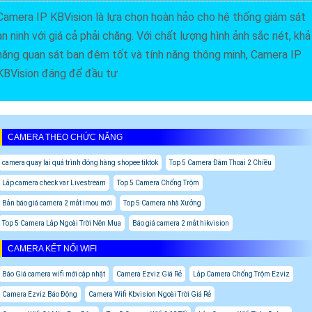
Camera IP KBVision là lựa chọn hoàn hảo cho hệ thống giám sát
an ninh với giá cả phải chăng. Với chất lượng hình ảnh sắc nét, khả
năng quan sát ban đêm tốt và tính năng thông minh, Camera IP
KBVision đáng để đầu tư
CAMERA THEO CHỨC NĂNG
camera quay lại quá trình đóng hàng shopee tiktok
Top 5 Camera Đàm Thoại 2 Chiều
Lắp camera check var Livestream
Top 5 Camera Chống Trộm
Bản báo giá camera 2 mắt imou mới
Top 5 Camera nhà Xưởng
Top 5 Camera Lắp Ngoài Trời Nên Mua
Báo giá camera 2 mắt hikvision
CAMERA KẾT NỐI WIFI
Báo Giá camera wifi mới cập nhật
Camera Ezviz Giá Rẻ
Lắp Camera Chống Trộm Ezviz
Camera Ezviz Báo Động
Camera Wifi Kbvision Ngoài Trời Giá Rẻ