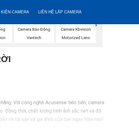
 KIỆN CAMERA
LIÊN HỆ LẮP CAMERA
ống
Camera Kbvision
Camera Báo Động
ion
Motorized Lens
Vantech
RỜI
chăng. Với công nghệ Acusense tiên tiến, camera
o. Đồng thời, chất lượng hình ảnh sắc nét và độ
ảo vệ tài sản và gia đình của bạn ngay hôm nay!