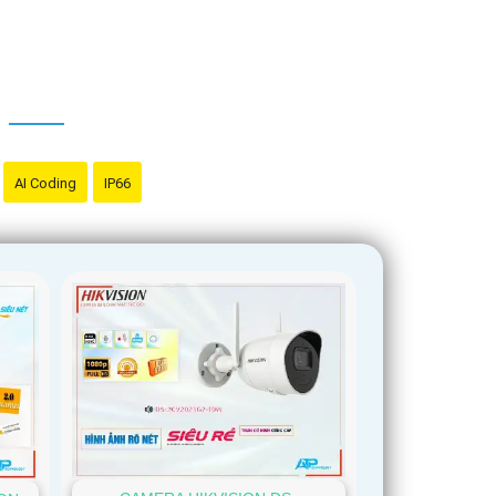
AI Coding
IP66