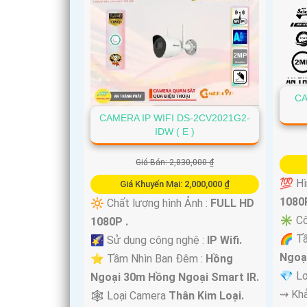
CA
CAMERA IP WIFI DS-2CV2021G2-
IDW ( E )
Giá Bán: 2,830,000 ₫
💯 Hì
Giá Khuyến Mại: 2,000,000 ₫
1080P
🔆 Chất lượng hình Ảnh :
FULL HD
✳️ Cô
1080P .
🌈 T
🌠 Sử dụng công nghệ :
IP Wifi.
Ngoạ
⭐ Tầm Nhìn Ban Đêm :
Hồng
💎 L
Ngoại 30m Hồng Ngoại Smart IR.
️⇝ Kh
🕸️ Loại Camera
Thân Kim Loại.