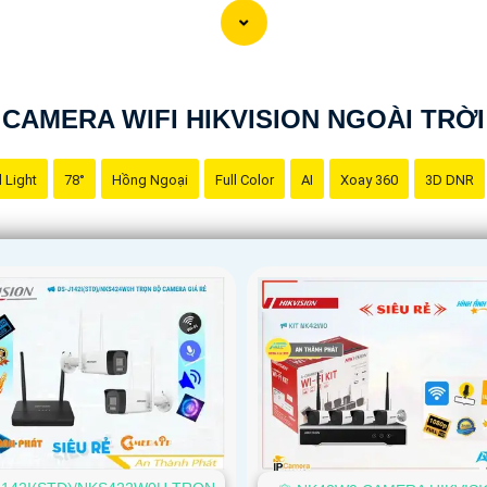
CAMERA WIFI HIKVISION NGOÀI TRỜI
 Light
78°
Hồng Ngoại
Full Color
AI
Xoay 360
3D DNR