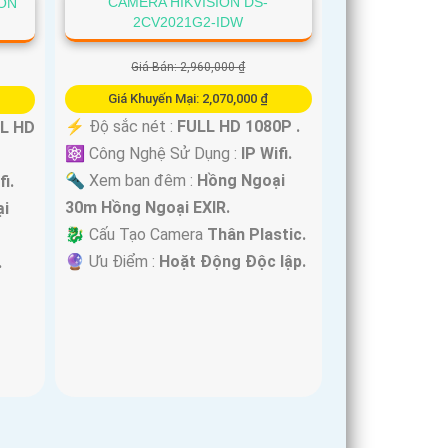
CAMERA HIKVISION DS-
ION
2CV2021G2-IDW
Giá Bán: 2,960,000 ₫
Giá Khuyến Mại: 2,070,000 ₫
️⚡ Độ sắc nét :
FULL HD 1080P .
L HD
⚛️ Công Nghệ Sử Dụng :
IP Wifi.
🔦 Xem ban đêm :
Hồng Ngoại
fi.
30m Hồng Ngoại EXIR.
i
🐉️ Cấu Tạo Camera
Thân Plastic.
️🔮 Ưu Điểm :
Hoặt Động Độc lập.
.