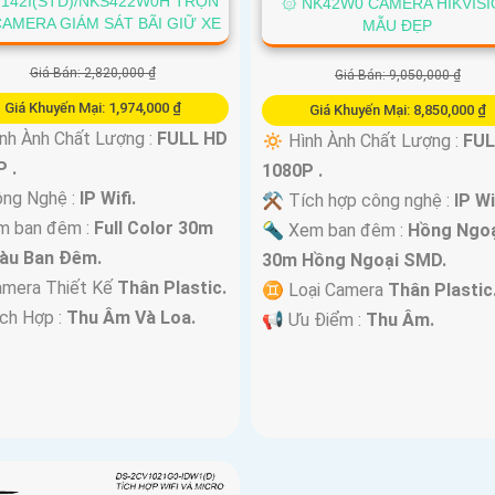
J142I(STD)/NKS422W0H TRỌN
۞ NK42W0 CAMERA HIKVIS
AMERA GIÁM SÁT BÃI GIỮ XE
MẪU ĐẸP
Giá Bán: 2,820,000 ₫
Giá Bán: 9,050,000 ₫
Giá Khuyến Mại: 1,974,000 ₫
Giá Khuyến Mại: 8,850,000 ₫
nh Ành Chất Lượng :
FULL HD
🔅 Hình Ành Chất Lượng :
FUL
 .
1080P .
ông Nghệ :
IP Wifi.
⚒ Tích hợp công nghệ :
IP Wi
m ban đêm :
Full Color 30m
🔦 Xem ban đêm :
Hồng Ngoạ
àu Ban Ðêm.
30m Hồng Ngoại SMD.
amera Thiết Kế
Thân Plastic.
♊ Loại Camera
Thân Plastic
ích Hợp :
Thu Âm Và Loa.
️📢 Ưu Điểm :
Thu Âm.