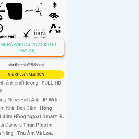
MERA WIFI DS-2CV1021G0-
IDW1(D)
Giá Bán: 2,310,000 ₫
Giá Khuyến Mại: 30%
nh ảnh chất lượng :
FULL HD
 .
ng Nghệ Hình Ảnh :
IP Wifi.
ầm Nhìn Ban Đêm :
Hồng
i 30m Hồng Ngoại Smart IR.
oại Camera
Thân Plastic.
ả Năng :
Thu Âm Và Loa.