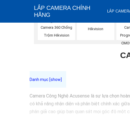
LẮP CAMERA CHÍNH
LẮP CAMERA
HÃNG
Camera IP Full Color
Camera 360 Chống
Ca
Hikvision
Trộm Hikvision
Progr
CMOS
CA
Camera Công Nghệ Acusense là sự lựa chọn hoàn hả
có khả năng nhận diện và phân biệt chính xác giữa
phân giải cao giúp bạn quan sát mọi góc độ một 