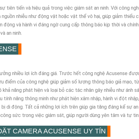
 tiên tiến và hiệu quả trong việc giám sát an ninh. Với công n
à nguồn nhiễu như động vật hoặc vật thể vô hại, giúp giảm thiể
ển động và hành vi đáng ngờ cung cấp thông báo kịp thời và chính
và an ninh.
SENSE
ng nhiều lợi ích đáng giá. Trước hết công nghệ Acusense được t
 ưu điểm của công nghệ giúp giảm số lượng thông báo giả mạo, từ 
ả năng phát hiện và loại bỏ các tác nhân gây nhiễu như ánh sáng
ều tính năng thông minh như phát hiện xâm nhập, hành vi đột nhập
 bị di động. Tất cả những lợi ích trên giúp gia tăng đáng kể sự a
à công sức trong việc giám sát, giúp người dùng yên tâm và tự ti
ĐẶT CAMERA ACUSENSE UY TÍN