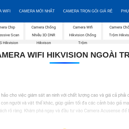
 WIFI
CAMERA MỚI NHẤT
CAMERA TRỌN GÓI GIÁ RẺ
PHỤ
mera Chip
Camera Chống
Camera Wifi
Camera Ch
essive Scan
Nhiễu 3D DNR
Hikvision Chống
Trộm Hikvis
 Hikvision
Hikvison
Trộm
MERA WIFI HIKVISION NGOÀI T
o cho việc giám sát an ninh với chất lượng cao và giá cả phải 
 con người và vật thể khác, giúp giảm tối đa các cảnh báo giả mạ
cách rõ ràng. Khám phá ngay và đầu tư vào Camera Acusense để b