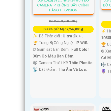
DS-J142I(STD)/NKS424W0H BỘ
DS-
CAMERA IP KHÔNG DÂY CHÍNH
BỘ C
HÃNG HIKVISION
Giá Bán: 3,210,000 ₫
'
Giá Khuyến Mại: 2,247,000 ₫
️⚡ Hì
✨ Độ Phân giải :
Ultra 2k + .
1080P
🏆 Trang Bị Công Nghệ :
IP Wifi.
🏆 C
❂ Giám sát Ban Đêm :
Full Color
❂ Xe
30m Có Màu Ban Ðêm.
Có M
🕸️ Camera Thiết Kế
Thân Plastic.
🎼️ C
️📡 Đặt Điểm :
Thu Âm Và Loa.
️🔮 T