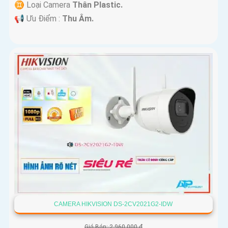
♊ Loại Camera
Thân Plastic.
️📢 Ưu Điểm :
Thu Âm.
CAMERA HIKVISION DS-2CV2021G2-IDW
Giá Bán: 2,960,000 ₫