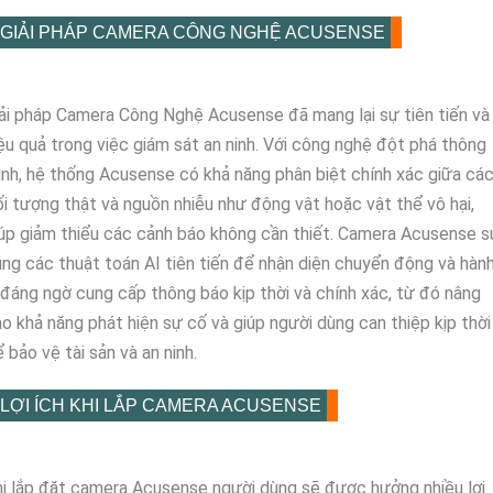
GIẢI PHÁP CAMERA CÔNG NGHỆ ACUSENSE
ải pháp Camera Công Nghệ Acusense đã mang lại sự tiên tiến và
ệu quả trong việc giám sát an ninh. Với công nghệ đột phá thông
nh, hệ thống Acusense có khả năng phân biệt chính xác giữa cá
i tượng thật và nguồn nhiễu như động vật hoặc vật thể vô hại,
úp giảm thiểu các cảnh báo không cần thiết. Camera Acusense s
ng các thuật toán AI tiên tiến để nhận diện chuyển động và hàn
 đáng ngờ cung cấp thông báo kịp thời và chính xác, từ đó nâng
o khả năng phát hiện sự cố và giúp người dùng can thiệp kịp thời
 bảo vệ tài sản và an ninh.
LỢI ÍCH KHI LẮP CAMERA ACUSENSE
i lắp đặt camera Acusense người dùng sẽ được hưởng nhiều lợi