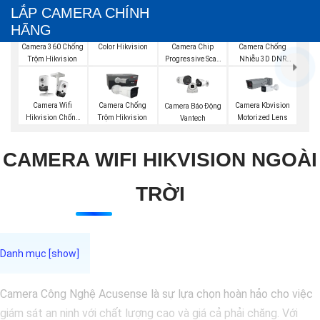
LẮP CAMERA CHÍNH
HÃNG
Camera IP Full
Color Hikvision
Camera 360 Chống
Camera Chip
Camera Chống
Trộm Hikvision
Progressive Scan
Nhiễu 3D DNR
CMOS Hikvision
Hikvison
Camera Wifi
Camera Chống
Camera Kbvision
Camera Báo Động
Hikvision Chống
Trộm Hikvision
Motorized Lens
Vantech
Trộm
CAMERA WIFI HIKVISION NGOÀI
TRỜI
Camera Công Nghệ Acusense là sự lựa chọn hoàn hảo cho việc
giám sát an ninh với chất lượng cao và giá cả phải chăng. Với