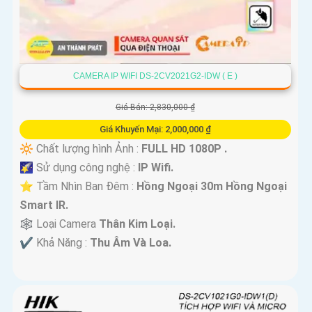
CAMERA IP WIFI DS-2CV2021G2-IDW ( E )
Giá Bán: 2,830,000 ₫
Giá Khuyến Mại: 2,000,000 ₫
🔆 Chất lượng hình Ảnh :
FULL HD 1080P .
🌠 Sử dụng công nghệ :
IP Wifi.
⭐ Tầm Nhìn Ban Đêm :
Hồng Ngoại 30m Hồng Ngoại
Smart IR.
🕸️ Loại Camera
Thân Kim Loại.
️✔️ Khả Năng :
Thu Âm Và Loa.