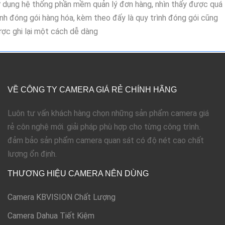
 dụng hệ thống phần mềm quản lý đơn hàng, nhìn thấy được quá
ình đóng gói hàng hóa, kèm theo đấy là quy trình đóng gói cũng
ợc ghi lại một cách dễ dàng
VỀ CÔNG TY CAMERA GIÁ RẺ CHÍNH HÃNG
Luôn tư vấn khách hàng chọn những sản phẩm camera giá
rẻ côn nghệ mới. giải pháp phù hợp cho từng công trình.
đảm bảo sản phẩm camera quan sát có độ nét cao chất
lượng ổn định.
THƯƠNG HIỆU CAMERA NÊN DÙNG
Camera KBVISION Chất Lượng
Camera Dahua Tiết Kiệm