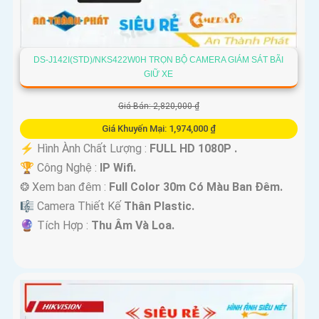
DS-J142I(STD)/NKS422W0H TRỌN BỘ CAMERA GIÁM SÁT BÃI
GIỮ XE
Giá Bán: 2,820,000 ₫
Giá Khuyến Mại: 1,974,000 ₫
️⚡ Hình Ành Chất Lượng :
FULL HD 1080P .
🏆 Công Nghệ :
IP Wifi.
❂ Xem ban đêm :
Full Color 30m Có Màu Ban Ðêm.
🎼️ Camera Thiết Kế
Thân Plastic.
️🔮 Tích Hợp :
Thu Âm Và Loa.