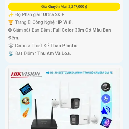
Giá Khuyến Mại: 2,247,000 ₫
✨ Độ Phân giải :
Ultra 2k + .
🏆 Trang Bị Công Nghệ :
IP Wifi.
❂ Giám sát Ban Đêm :
Full Color 30m Có Màu Ban
Ðêm.
🕸️ Camera Thiết Kế
Thân Plastic.
️📡 Đặt Điểm :
Thu Âm Và Loa.