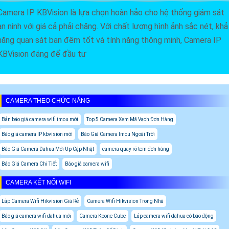
Camera IP KBVision là lựa chọn hoàn hảo cho hệ thống giám sát
an ninh với giá cả phải chăng. Với chất lượng hình ảnh sắc nét, khả
năng quan sát ban đêm tốt và tính năng thông minh, Camera IP
KBVision đáng để đầu tư
CAMERA THEO CHỨC NĂNG
Bản báo giá camera wifi imou mới
Top 5 Camera Xem Mã Vạch Đơn Hàng
Báo giá camera IP kbvision mới
Báo Giá Camera Imou Ngoài Trời
Báo Giá Camera Dahua Mới Up Cập Nhật
camera quay rõ tem đơn hàng
Báo Giá Camera Chi Tiết
Báo giá camera wifi
CAMERA KẾT NỐI WIFI
Lắp Camera Wifi Hikvision Giá Rẻ
Camera Wifi Hikvision Trong Nhà
Báo giá camera wifi dahua mới
Camera Kbone Cube
Lắp camera wifi dahua có báo động