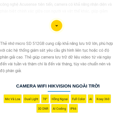
công nghệ Acusense tiên tiến, camera có khả năng nhận diện và
phân biệt chính xác giữa con người và vật thể khác, giúp giảm
tối đa các cảnh báo giả mạo. Đồng thời, chất lượng hình ảnh sắc
nét và độ phân giải cao giúp bạn quan sát mọi góc độ một cách
rõ ràng. Khám phá ngay và đầu tư vào Camera Acusense để bảo
vệ tài sản và gia đình của bạn ngay hôm nay!
Thẻ nhớ micro SD 512GB cung cấp khả năng lưu trữ lớn, phù hợp
với các hệ thống giám sát yêu cầu ghi hình liên tục hoặc có độ
phân giải cao. Thẻ giúp camera lưu trữ dữ liệu video từ vài ngày
đến vài tuần và thậm chí là đến vài tháng, tùy vào chuẩn nén và
độ phân giải.
CAMERA WIFI HIKVISION NGOÀI TRỜI
Mic Và Loa
Dual Light
78°
Hồng Ngoại
Full Color
AI
Xoay 360
'
3D DNR
AI Coding
IP66