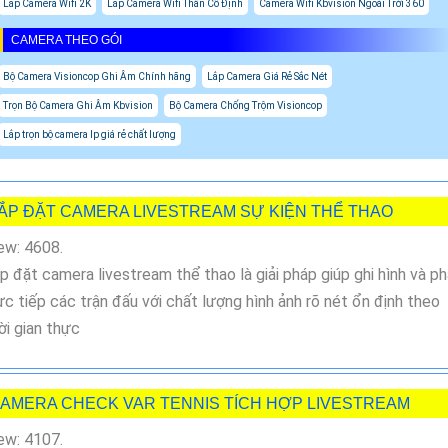
Lắp Camera Wifi 2K
Lắp Camera Wifi Thân Cố Định
Camera Wifi Kbvision Ngoài Trời 360
CAMERA THEO GÓI
Bộ Camera Visioncop Ghi Âm Chính hãng
Lắp Camera Giá Rẻ Sắc Nét
Trọn Bộ Camera Ghi Âm Kbvision
Bộ Camera Chống Trộm Visioncop
Lắp trọn bộ camera Ip giá rẻ chất lượng
ẮP ĐẶT CAMERA LIVESTREAM SỰ KIỆN THỂ THAO
ew: 4608.
p đặt camera livestream thể thao là giải pháp giúp ghi hình và p
ực tiếp các trận đấu với chất lượng hình ảnh rõ nét ổn định theo
ời gian thực
AMERA CHECK VAR TENNIS TÍCH HỢP LIVESTREAM
ew: 4107.