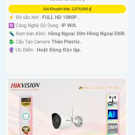
Giá Khuyến Mại: 2,070,000 ₫
️⚡ Độ sắc nét :
FULL HD 1080P .
⚛️ Công Nghệ Sử Dụng :
IP Wifi.
🔦 Xem ban đêm :
Hồng Ngoại 30m Hồng Ngoại EXIR.
🐉️ Cấu Tạo Camera
Thân Plastic.
️🔮 Ưu Điểm :
Hoặt Động Độc lập.