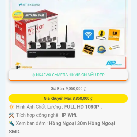
۞ NK42W0 CAMERA HIKVISION MẪU ĐẸP
Giá Bán: 9,050,000 ₫
Giá Khuyến Mại: 8,850,000 ₫
🔅 Hình Ành Chất Lượng :
FULL HD 1080P .
⚒ Tích hợp công nghệ :
IP Wifi.
🔦 Xem ban đêm :
Hồng Ngoại 30m Hồng Ngoại
SMD.