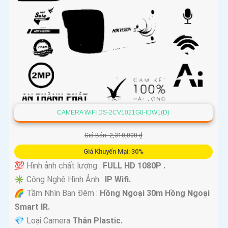
CAMERA WIFI DS-2CV1021G0-IDW1(D)
Giá Bán: 2,310,000 ₫
Giá Khuyến Mại: 30%
💯 Hình ảnh chất lượng :
FULL HD 1080P .
✳️ Công Nghệ Hình Ảnh :
IP Wifi.
🌈 Tầm Nhìn Ban Đêm :
Hồng Ngoại 30m Hồng Ngoại
Smart IR.
💎 Loại Camera
Thân Plastic.