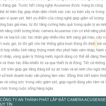
h đáng giá. Trước hết công nghệ Acusense được trang bị công
hệ AI hiện đại, giúp nhận diện chính xác các sự kiện xảy ra trong
ạm vi quan sát. Nét ưu điểm của công nghệ giúp giảm số lượng
ông báo giả mạo, từ đó tăng cường hiệu quả trong quản lý an nin
ính năng chất lượng khác camera Acusense còn có khả năng phá
ện và loại bỏ các tác nhân gây nhiễu như ánh sáng giả mạo, cây c
t nuôi, gió, từ đó giữ cho hệ thống giữa hoạt động ổn định
với v
ch hợp nhiều tính năng thông minh như phát hiện xâm nhập, hành v
t nhập, vùng quản lý thông minh, người dùng có thể dễ dàng the
i và thao tác điều khiển từ xa qua thiết bị di động. Tất cả những
i ích trên giúp gia tăng đáng kể sự an toàn và an ninh cho ngôi nh
 sở kinh doanh hoặc văn phòng làm việc. Đồng thời tiết kiệm thờ
an và công sức trong việc giám sát, giúp người dùng yên tâm và 
n hơn trong cuộc sống hàng ngày.
CÔNG TY AN THÀNH PHÁT LẮP ĐẶT CAMERA ACUSENSE
UY TÍN