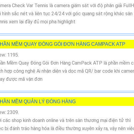
mera Check Var Tennis là camera giám sát với độ phân giải Full
i hình sắc nét và liên tục 24/24 với góc quang sát rộng khác sân
nnis xem lại đầy đủ mọi pha highlight
HẦN MỀM QUAY ĐÓNG GÓI ĐƠN HÀNG CAMPACK ATP
ew: 1195.
ần Mềm Quay Đóng Gói Đơn Hàng CamPack ATP là phần mềm c
ch hợp công nghệ Ai nhận diện và dọc mã QR/ bar code khi came
ay được mã vận đơn
HẦN MỀM QUẢN LÝ ĐÓNG HÀNG
ew: 2309.
i các shop kinh doanh online và trên sàn thương mại điện tử thì
ệc bị đánh tráo hàng hóa là điều thường xuyên xảy ra, vậy nên việ