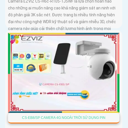
Camera EZVIZ CS-H6c-R105-1J5WF là lựa chọn hoàn hảo
cho những ai muốn nâng cao khả năng giám sát an ninh với
độ phân giải 3K sắc nét. Được trang bị nhiều tính năng hiện
đại như công nghệ WDR kỹ thuật số và giảm nhiễu 3D, chiếc
camera này giúp cải thiện chất lượng hình ảnh trong mọi
điều kiện ánh sáng
CS-EB8/SP CAMERA 4G NGOÀI TRỜI SỬ DỤNG PIN