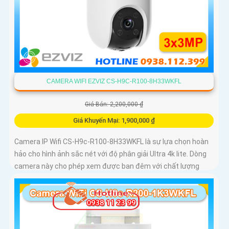
CAMERA WIFI EZVIZ CS-H9C-R100-8H33WKFL
Giá Bán: 2,200,000 ₫
Giá Khuyến Mại: 1,900,000 ₫
Camera IP Wifi CS-H9c-R100-8H33WKFL là sự lựa chọn hoàn
hảo cho hình ảnh sắc nét với độ phân giải Ultra 4k lite. Dòng
camera này cho phép xem được ban đêm với chất lượng
màu sắc như ban ngày, đến 30m