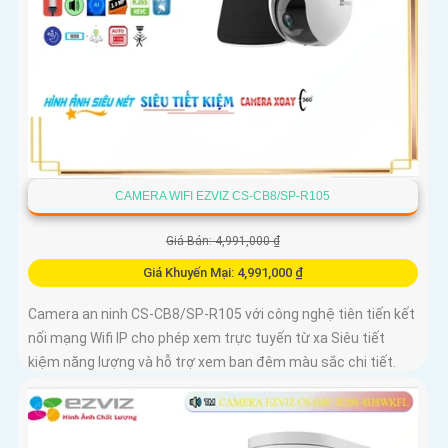
CAMERA WIFI EZVIZ CS-CB8/SP-R105
Giá Bán: 4,991,000 ₫
Giá Khuyến Mại: 4,991,000 ₫
Camera an ninh CS-CB8/SP-R105 với công nghệ tiên tiến kết
nối mạng Wifi IP cho phép xem trực tuyến từ xa Siêu tiết
kiệm năng lượng và hỗ trợ xem ban đêm màu sắc chi tiết.
CS-CB8/SP-R105 là camera an ninh sử dụng mạng điện
thoại xem từ xa qua Wifi IP