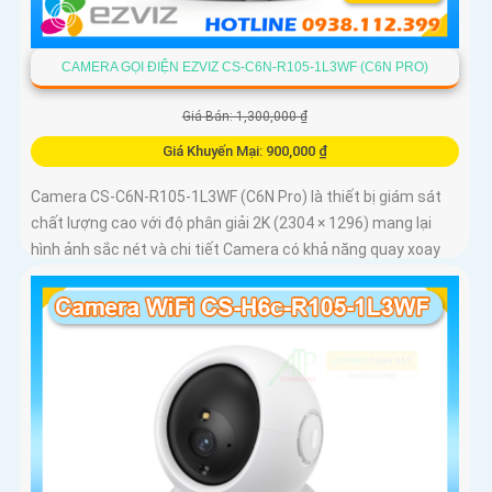
CAMERA GỌI ĐIỆN EZVIZ CS-C6N-R105-1L3WF (C6N PRO)
Giá Bán: 1,300,000 ₫
Giá Khuyến Mại: 900,000 ₫
Camera CS-C6N-R105-1L3WF (C6N Pro) là thiết bị giám sát
chất lượng cao với độ phân giải 2K (2304 × 1296) mang lại
hình ảnh sắc nét và chi tiết Camera có khả năng quay xoay
360 độ đàm thoại 2 chiều tích hợp nút gọi điện cảm ứng tiện
lợi giúp bạn dễ dàng tương tác từ xa Ngoài ra camera còn
được trang bị công nghệ phát hiện chuyển động thông minh
tăng cường an ninh cho không gian của bạn. Loại Camera
quan sát Wifi Không Dây CS-C6N-R105-1L3WF 3