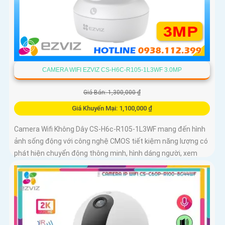
CAMERA WIFI EZVIZ CS-H6C-R105-1L3WF 3.0MP
Giá Bán: 1,300,000 ₫
Giá Khuyến Mại: 1,100,000 ₫
Camera Wifi Không Dây CS-H6c-R105-1L3WF mang đến hình
ảnh sống động với công nghệ CMOS tiết kiệm năng lượng có
phát hiện chuyển động thông minh, hình dáng người, xem
ban đêm 10m Hồng Ngoại lưu độc lập trên thẻ nhớ