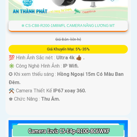
✲ CS-CB8-R200-1M8WFL CAMERA NĂNG LƯƠNG MT
Giá Bán: liên hệ
Giá Khuyến Mại: 5%-35%
💯 Hình Ảnh Sắc nét :
Ultra 4k 👍🏾 .
✳️ Công Nghệ Hình Ảnh :
IP Wifi.
✪ Khi xem thiếu sáng :
Hồng Ngoại 15m Có Màu Ban
Ðêm.
⚒ Camera Thiết Kế
IP67 xoay 360.
️♚ Chức Năng :
Thu Âm.