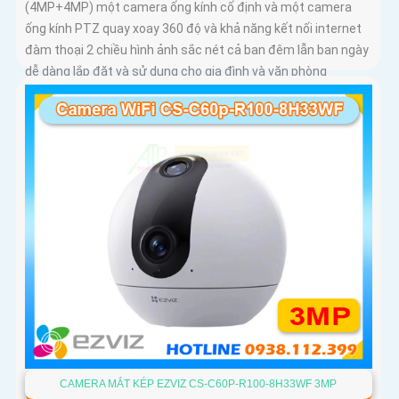
(4MP+4MP) một camera ống kính cố định và một camera
ống kính PTZ quay xoay 360 độ và khả năng kết nối internet
đàm thoại 2 chiều hình ảnh sắc nét cả ban đêm lẫn ban ngày
dễ dàng lắp đặt và sử dụng cho gia đình và văn phòng
Camera an ninh không dây CS-H90-R100-8H44WKFL mang
đến sự an toàn và tiện lợi.
CAMERA MẮT KÉP EZVIZ CS-C60P-R100-8H33WF 3MP