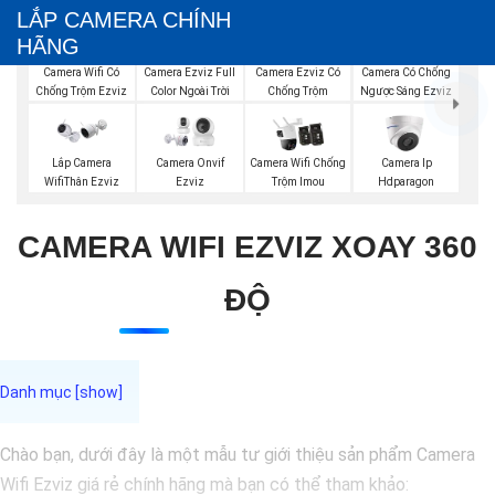
LẮP CAMERA CHÍNH
HÃNG
Camera Ezviz Full
Camera Wifi Có
Camera Ezviz Có
Camera Có Chống
Color Ngoài Trời
Chống Trộm Ezviz
Chống Trộm
Ngược Sáng Ezviz
Lắp Camera
Camera Onvif
Camera Wifi Chống
Camera Ip
WifiThân Ezviz
Ezviz
Trộm Imou
Hdparagon
CAMERA WIFI EZVIZ XOAY 360
ĐỘ
Chào bạn, dưới đây là một mẫu tư giới thiệu sản phẩm Camera
Wifi Ezviz giá rẻ chính hãng mà bạn có thể tham khảo: