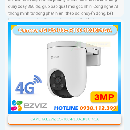
quay xoay 360 độ, giúp bao quát mọi góc nhìn. Công nghệ AI
thông minh tự động phát hiện, theo dõi chuyển động, kết
hợp đàm thoại 2 chiều, giúp bạn giao tiếp dễ dàng từ xa
CAMERA EZVIZ CS-H8C-R100-1K3KF4GA