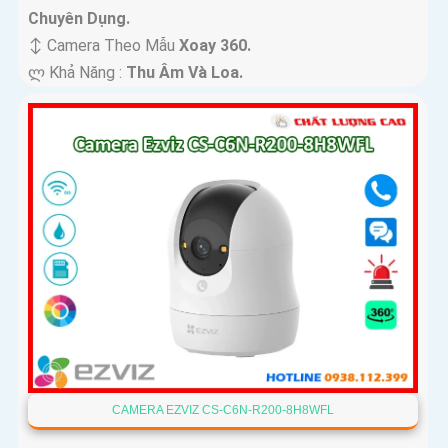
Chuyên Dụng.
↕️ Camera Theo Mẫu
Xoay 360.
️ლ Khả Năng :
Thu Âm Và Loa.
CAMERA EZVIZ CS-C6N-R200-8H8WFL