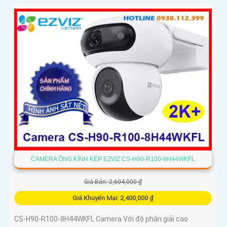
camera còn được trang bị chống ngược sáng DWDR công
nghệ giám sát ban đêm Full Color 20m camera có thiết kế
nhỏ gọn xoay 360 độ và có khe cắm thẻ nhớ Micro SD 512GB
với khả năng thu âm và phát âm thanh to rõ
CAMERA ỐNG KÍNH KÉP EZVIZ CS-H90-R100-8H44WKFL
Giá Bán: 2,604,000 ₫
Giá Khuyến Mại: 2,400,000 ₫
CS-H90-R100-8H44WKFL Camera Với độ phân giải cao