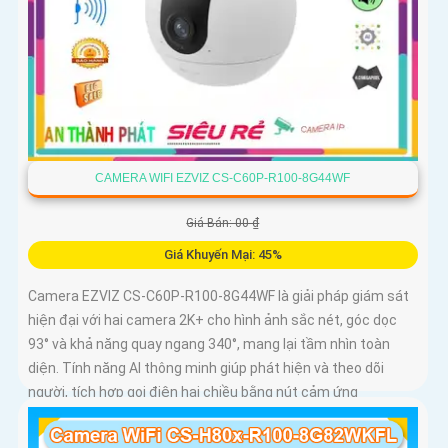
CAMERA WIFI EZVIZ CS-C60P-R100-8G44WF
Giá Bán: 00 ₫
Giá Khuyến Mại: 45%
Camera EZVIZ CS-C60P-R100-8G44WF là giải pháp giám sát
hiện đại với hai camera 2K+ cho hình ảnh sắc nét, góc dọc
93° và khả năng quay ngang 340°, mang lại tầm nhìn toàn
diện. Tính năng AI thông minh giúp phát hiện và theo dõi
người, tích hợp gọi điện hai chiều bằng nút cảm ứng