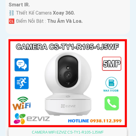
Smart IR.
⛓ Thiết Kế Camera
Xoay 360.
️🆑 Điểm Nỗi Bật :
Thu Âm Và Loa.
CAMERA WIFI EZVIZ CS-TY1-R105-1J5WF