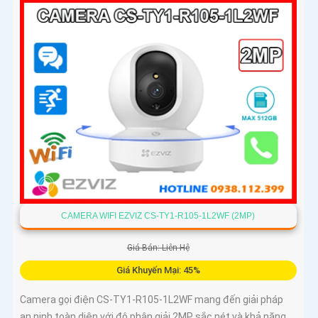
CAMERA WIFI EZVIZ CS-TY1-R105-1L2WF (2MP)
Giá Bán: Liên Hệ
Giá Khuyến Mại: 45%
Camera gọi điện CS-TY1-R105-1L2WF mang đến giải pháp
an ninh toàn diện với độ phân giải 2MP sắc nét và khả năng