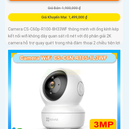
Giá Bán: 1,900,000 ₫
Giá Khuyến Mại: 1,499,000 ₫
Camera CS-C60p-R100-8H33WF thông minh với ống kính kép
kết nối wifi không dây quan sát rõ nét với độ phân giải 2K
camera hỗ trợ quay quét trong nhà đàm thoại 2 chiều tiện lợi
và tích hợp nút gọi điện cảm ứng nhanh chóng Với chuẩn
nén H.265 camera giúp tiết kiệm băng thông và dung lượng
lưu trữ hiệu quả