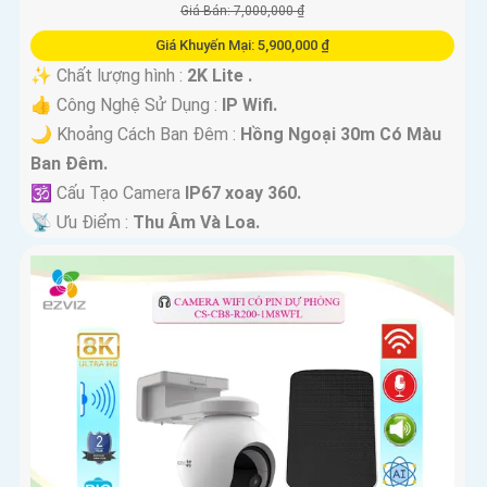
Giá Bán: 7,000,000 ₫
Giá Khuyến Mại: 5,900,000 ₫
✨ Chất lượng hình :
2K Lite .
👍 Công Nghệ Sử Dụng :
IP Wifi.
🌙 Khoảng Cách Ban Đêm :
Hồng Ngoại 30m Có Màu
Ban Ðêm.
🕉️ Cấu Tạo Camera
IP67 xoay 360.
️📡 Ưu Điểm :
Thu Âm Và Loa.