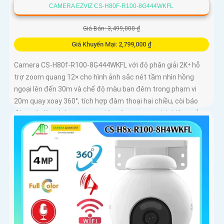
CAMERA EZVIZ CS-H80F-R100-8G444WKFL
Giá Bán: 3,499,000 ₫
Giá Khuyến Mại: 2,799,000 ₫
Camera CS-H80f-R100-8G444WKFL với độ phân giải 2K⁺ hỗ
trợ zoom quang 12× cho hình ảnh sắc nét tầm nhìn hồng
ngoại lên đến 30m và chế độ màu ban đêm trong phạm vi
20m quay xoay 360°, tích hợp đàm thoại hai chiều, còi báo
động và đèn chớp, camera giúp nâng cao an ninh hiệu quả.
Đạt chuẩn IP67 có khả năng chống bụi, nước, đảm bảo hoạt
động ổn định trong mọi điều kiện thời tiết