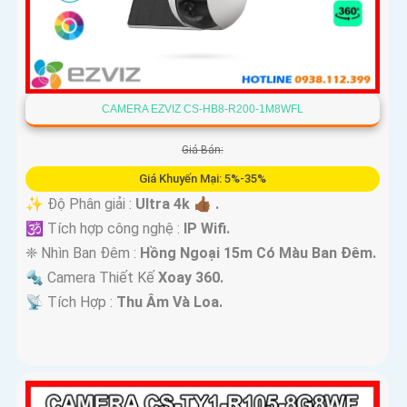
CAMERA EZVIZ CS-HB8-R200-1M8WFL
Giá Bán:
Giá Khuyến Mại: 5%-35%
✨ Độ Phân giải :
Ultra 4k 👍🏾 .
🕉️ Tích hợp công nghệ :
IP Wifi.
❈ Nhìn Ban Đêm :
Hồng Ngoại 15m Có Màu Ban Ðêm.
🔩 Camera Thiết Kế
Xoay 360.
️📡 Tích Hợp :
Thu Âm Và Loa.