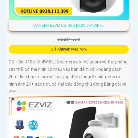
CAMERA EZVIZ CS-H8X-R100-8H4WKFL
Giá Bán: 00 ₫
Giá Khuyến Mại: 45%
CS-H8x-R100-8H4WKFL là camera có thể zoom và thu phóng
vật thể, có thể nhìn có màu vào ban đêm với khoảng cách
20m, tích hợp micro và loa giúp đàm thoại 2 chiều, cho ra
hình ảnh 2K+ sắc nét, có thể báo động chủ động bằng còi và
đèn