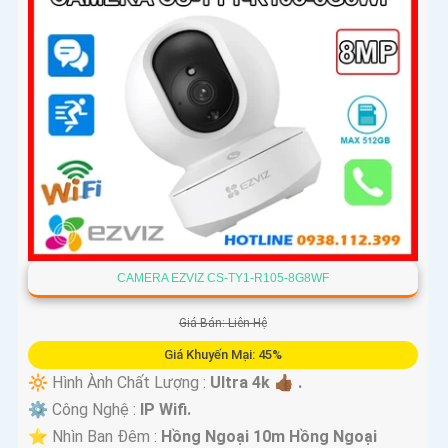
CAMERA EZVIZ CS-TY1-R105-8G8WF
Giá Bán: Liên Hệ
Giá Khuyến Mại: 45%
🔆 Hình Ành Chất Lượng :
Ultra 4k 👍🏾 .
⚙ Công Nghệ :
IP Wifi.
⭐ Nhìn Ban Đêm :
Hồng Ngoại 10m Hồng Ngoại