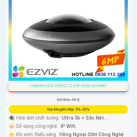
CAMERA GÓC RỘNG CS-E4P-R100-8C6WKF
Giá Bán: 00 ₫
Giá Khuyến Mại: 5%-35%
👁️‍🗨 Hình ảnh chất lượng :
Ultra 3k + Sắc Nét .
⚜️ Sử dụng công nghệ :
IP Wifi.
⭐ Khi xem thiếu sáng :
Hồng Ngoại 20m Công Nghệ