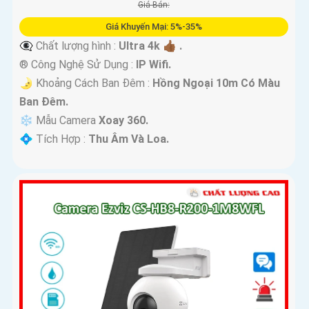
Giá Bán:
Giá Khuyến Mại: 5%-35%
👁️‍🗨 Chất lượng hình :
Ultra 4k 👍🏾 .
®️ Công Nghệ Sử Dụng :
IP Wifi.
🌛 Khoảng Cách Ban Đêm :
Hồng Ngoại 10m Có Màu
Ban Ðêm.
❄ Mẫu Camera
Xoay 360.
️💠 Tích Hợp :
Thu Âm Và Loa.