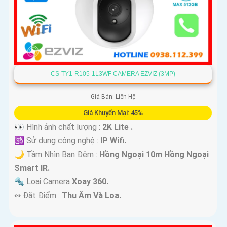
CS-TY1-R105-1L3WF CAMERA EZVIZ (3MP)
Giá Bán: Liên Hệ
Giá Khuyến Mại: 45%
👀 Hình ảnh chất lượng :
2K Lite .
🕉️ Sử dụng công nghệ :
IP Wifi.
🌙 Tầm Nhìn Ban Đêm :
Hồng Ngoại 10m Hồng Ngoại
Smart IR.
🔩 Loại Camera
Xoay 360.
️↭ Đặt Điểm :
Thu Âm Và Loa.