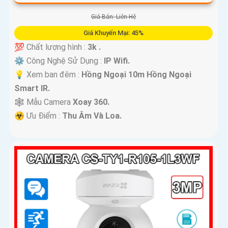
Giá Bán: Liên Hệ
Giá Khuyến Mại: 45%
💯 Chất lượng hình :
3k .
⚙ Công Nghệ Sử Dụng :
IP Wifi.
💡 Xem ban đêm :
Hồng Ngoại 10m Hồng Ngoại
Smart IR.
🕸️ Mẫu Camera
Xoay 360.
️☣️ Ưu Điểm :
Thu Âm Và Loa.