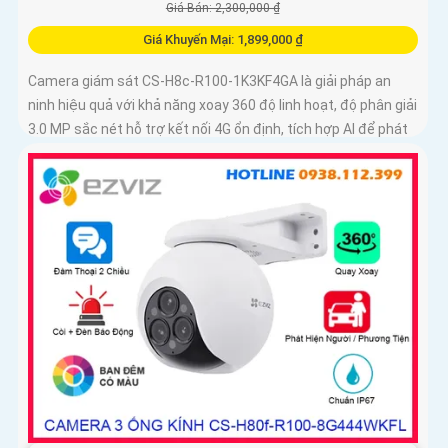
Giá Bán: 2,300,000 ₫
Giá Khuyến Mại: 1,899,000 ₫
Camera giám sát CS-H8c-R100-1K3KF4GA là giải pháp an
ninh hiệu quả với khả năng xoay 360 độ linh hoạt, độ phân giải
3.0 MP sắc nét hỗ trợ kết nối 4G ổn định, tích hợp AI để phát
hiện chuyển động con người chính xác