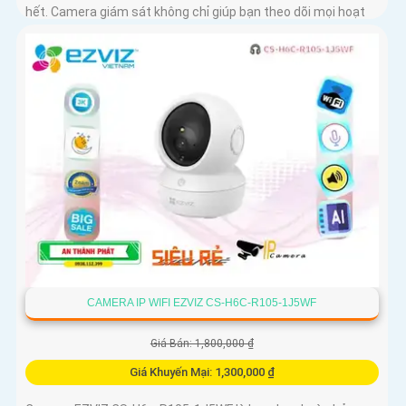
hết. Camera giám sát không chỉ giúp bạn theo dõi mọi hoạt
động xung quanh mà còn mang lại sự an tâm cho bạn và
những người thân yêu
CAMERA IP WIFI EZVIZ CS-H6C-R105-1J5WF
Giá Bán: 1,800,000 ₫
Giá Khuyến Mại: 1,300,000 ₫