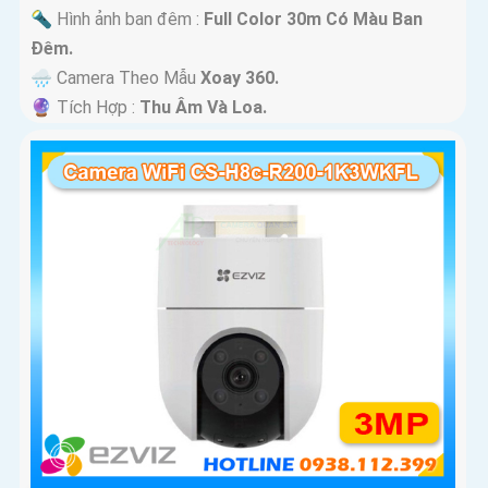
🔦 Hình ảnh ban đêm :
Full Color 30m Có Màu Ban
Ðêm.
🌧️ Camera Theo Mẫu
Xoay 360.
️🔮 Tích Hợp :
Thu Âm Và Loa.