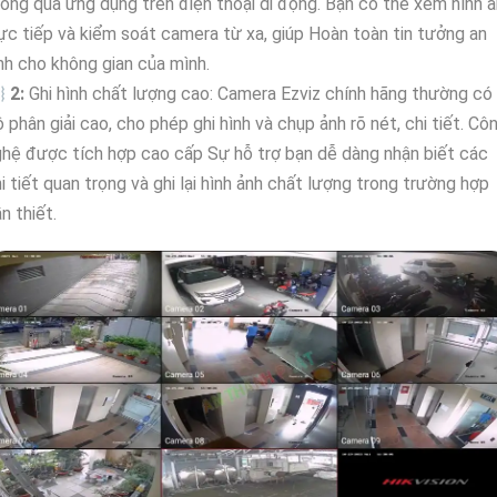
ông qua ứng dụng trên điện thoại di động. Bạn có thể xem hình 
ực tiếp và kiểm soát camera từ xa, giúp Hoàn toàn tin tưởng an
nh cho không gian của mình.

2:
Ghi hình chất lượng cao: Camera Ezviz chính hãng thường có
 phân giải cao, cho phép ghi hình và chụp ảnh rõ nét, chi tiết. Cô
hệ được tích hợp cao cấp Sự hỗ trợ bạn dễ dàng nhận biết các
i tiết quan trọng và ghi lại hình ảnh chất lượng trong trường hợp
n thiết.