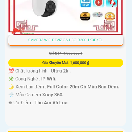
CAMERA WIFI EZVIZ CS-H8C-R200-1K3EKFL
Giá Bán: 1,800,000 ₫
Giá Khuyến Mại: 1,600,000 ₫
💯 Chất lượng hình :
Ultra 2k .
✳️ Công Nghệ :
IP Wifi.
🌛 Xem ban đêm :
Full Color 20m Có Màu Ban Ðêm.
🌧️ Mẫu Camera
Xoay 360.
️♚ Ưu Điểm :
Thu Âm Và Loa.