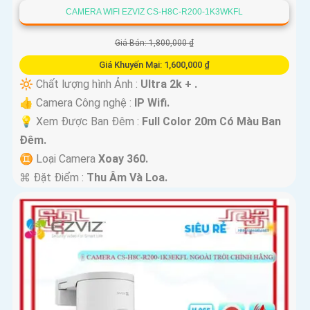
CAMERA WIFI EZVIZ CS-H8C-R200-1K3WKFL
Giá Bán: 1,800,000 ₫
Giá Khuyến Mại: 1,600,000 ₫
🔆 Chất lượng hình Ảnh :
Ultra 2k + .
👍 Camera Công nghệ :
IP Wifi.
💡 Xem Được Ban Đêm :
Full Color 20m Có Màu Ban
Ðêm.
♊ Loại Camera
Xoay 360.
️⌘ Đặt Điểm :
Thu Âm Và Loa.