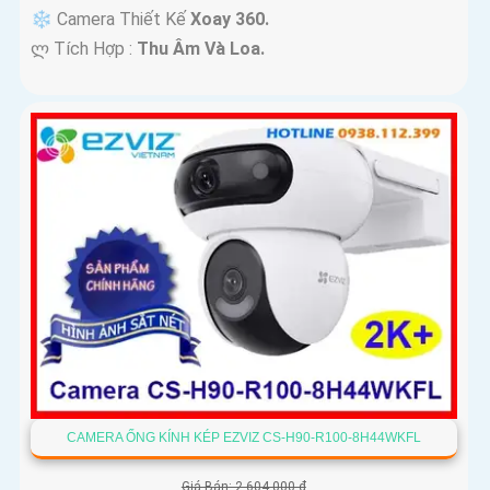
❄ Camera Thiết Kế
Xoay 360.
️ლ Tích Hợp :
Thu Âm Và Loa.
CAMERA ỐNG KÍNH KÉP EZVIZ CS-H90-R100-8H44WKFL
Giá Bán: 2,604,000 ₫