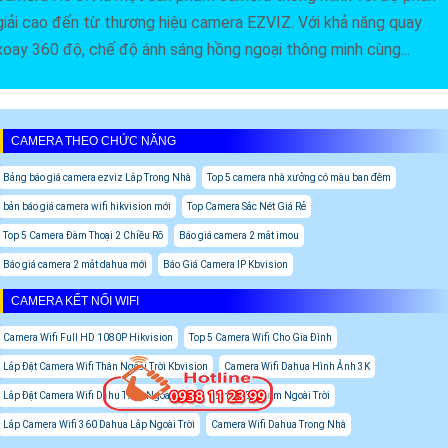
giải cao đến từ thương hiệu camera EZVIZ. Với khả năng quay
xoay 360 độ, chế độ ánh sáng hồng ngoại thông minh cùng...
CAMERA THEO CHỨC NĂNG
Bảng báo giá camera ezviz Lắp Trong Nhà
Top 5 camera nhà xưởng có màu ban đêm
bản báo giá camera wifi hikvision mới
Top Camera Sắc Nét Giá Rẻ
Top 5 Camera Đàm Thoại 2 Chiều Rõ
Báo giá camera 2 mắt imou
Báo giá camera 2 mắt dahua mới
Báo Giá Camera IP Kbvision
CAMERA KẾT NỐI WIFI
Camera Wifi Full HD 1080P Hikvision
Top 5 Camera Wifi Cho Gia Đình
Lắp Đặt Camera Wifi Thân Ngoài Trời Kbvision
Camera Wifi Dahua Hình Ảnh 3K
Lắp Đặt Camera Wifi Dahu Thân Ngoài Trời
Camera Ebitcam Ngoài Trời
Lắp Camera Wifi 360 Dahua Lắp Ngoài Trời
Camera Wifi Dahua Trong Nhà