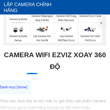
LẮP CAMERA CHÍNH
HÃNG
Camera Ezviz Cube
Camera Hdparagon
Camera 360 Trong
Camera Ip Dome
Xoay 360 Độ
Nhà Hikvision
Full Color
Camera Ip Dome
Lắp Camera Ghi
Lắp Camera
Camera Full Color
Dahua
Âm Giá Rẻ
WifiThân Ezviz
360 Ezviz
CAMERA WIFI EZVIZ XOAY 360
ĐỘ
Chào bạn, dưới đây là một mẫu tư giới thiệu sản phẩm Camera
Wifi Ezviz giá rẻ chính hãng mà bạn có thể tham khảo: