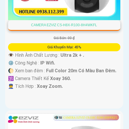
CAMERA EZVIZ CS-H8X-R100-8H4WKFL
Giá Bán: 00 ₫
Giá Khuyến Mại: 45%
👁 Hình Ành Chất Lượng :
Ultra 2k + .
⚙ Công Nghệ :
IP Wifi.
🌔 Xem ban đêm :
Full Color 20m Có Màu Ban Ðêm.
🕉️ Camera Thiết Kế
Xoay 360.
️👮 Tích Hợp :
Xoay Zoom.