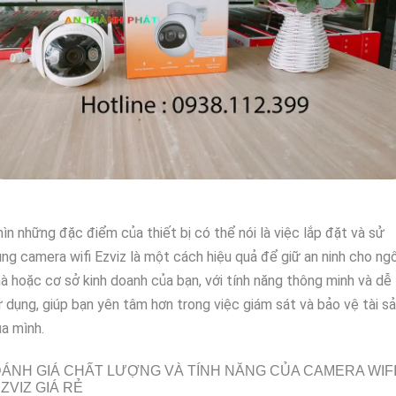
ìn những đặc điểm của thiết bị có thể nói là việc lắp đặt và sử
ng camera wifi Ezviz là một cách hiệu quả để giữ an ninh cho ngô
à hoặc cơ sở kinh doanh của bạn, với tính năng thông minh và dễ
 dụng, giúp bạn yên tâm hơn trong việc giám sát và bảo vệ tài s
a mình.
ÁNH GIÁ CHẤT LƯỢNG VÀ TÍNH NĂNG CỦA CAMERA WIF
ZVIZ GIÁ RẺ