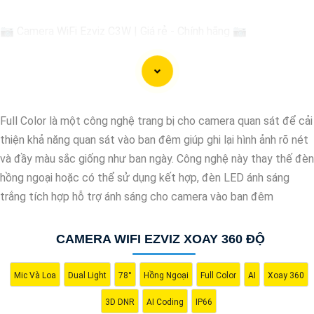
📷 Camera WiFi Ezviz C3W | Giá rẻ - Chính hãng 📷
🔹 Thiết kế hiện đại, chống nước IP66 giúp sử dụng ở mọi điều
kiện thời tiết.🔹 Độ phân giải Full HD 1080p, hình ảnh sắc nét,
chất lượng cao.🔹 Kết nối không dây qua WiFi, dễ dàng cài đặt
và sử dụng.🔹 Hỗ trợ thẻ nhớ lên đến 256GB, ghi lại và lưu trữ
Full Color là một công nghệ trang bị cho camera quan sát để cải
thông tin dễ dàng.🔹 Tính năng cảnh báo chuyển động thông
thiện khả năng quan sát vào ban đêm giúp ghi lại hình ảnh rõ nét
minh, giữ an ninh tốt hơn cho ngôi nhà của bạn.
và đầy màu sắc giống như ban ngày. Công nghệ này thay thế đèn
hồng ngoại hoặc có thể sử dụng kết hợp, đèn LED ánh sáng
trắng tích hợp hỗ trợ ánh sáng cho camera vào ban đêm
Hy vọng mẫu tư giới thiệu trên sẽ giúp bạn trong việc quảng bá
sản phẩm Camera Wifi Ezviz. Nếu có bất kỳ ý kiến hoặc cần sự
CAMERA WIFI EZVIZ XOAY 360 ĐỘ
chỉnh sửa nào, bạn đừng ngần ngại để lại lời nhắn. Chúc bạn
thành công!
Mic Và Loa
Dual Light
78°
Hồng Ngoại
Full Color
AI
Xoay 360
3D DNR
AI Coding
IP66