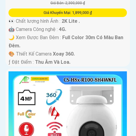
Giá Bán: 2,300,000 ₫
Giá Khuyến Mại: 1,899,000 ₫
👀 Chất lượng hình Ảnh :
2K Lite .
🤖️ Camera Công nghệ :
4G.
🌙 Xem Được Ban Đêm :
Full Color 30m Có Màu Ban
Ðêm.
🎨 Thiết Kế Camera
Xoay 360.
️ƒ Đặt Điểm :
Thu Âm Và Loa.