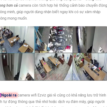
ọng hơn cả
camera còn tích hợp hệ thống cảnh báo chuyển độn
ông minh, giúp người dùng nhận biết ngay khi có sự xâm nhập
hông mong muốn.
️
Ngoài ra
camera wifi Ezviz giá rẻ cũng có khả năng lưu trữ hình
h tự động thông qua thẻ nhớ hoặc dịch vụ đám mây, giúp người