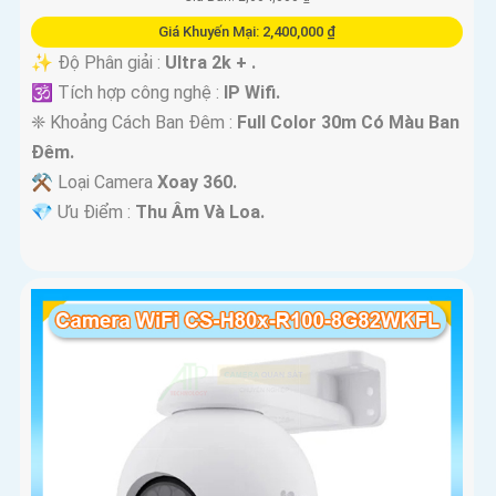
Giá Khuyến Mại: 2,400,000 ₫
✨ Độ Phân giải :
Ultra 2k + .
🕉️ Tích hợp công nghệ :
IP Wifi.
❈ Khoảng Cách Ban Đêm :
Full Color 30m Có Màu Ban
Ðêm.
⚒ Loại Camera
Xoay 360.
️💎 Ưu Điểm :
Thu Âm Và Loa.