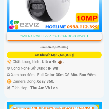
CAMERA IP WIFI EZVIZ CS-H80X-R100-8G82WKFL
Giá Bán: 2,632,000 ₫
Giá Khuyến Mại: 2,500,000 ₫
🔆 Chất lượng hình :
Ultra 4k 👍🏾 .
®️ Công Nghệ Sử Dụng :
IP Wifi.
✪ Xem ban đêm :
Full Color 30m Có Màu Ban Ðêm.
♊ Camera Dòng
Xoay 360.
️⌘ Tích Hợp :
Thu Âm Và Loa.