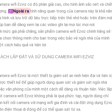
mera wifi Ezviz có độ phân giải cao, cho hình ảnh sắc nét và chấ
ợng. 🕉️
Ngoài ra
tính năng quan trọng của camera này là khả nă
i hình và lưu trữ dữ liệu trực tiếp trên thẻ nhớ hoặc trên đám mâ
úp bạn dễ dàng xem lại các video ghi lại mọi lúc mọi nơi.
i mức giá phải chăng, sản phẩm camera wifi Ezviz chính hãng sẽ 
a chọn thông minh cho bạn trong việc bảo vệ ngôi nhà của mình
t cách hiệu quả và tiện lợi.
ÁCH LẮP ĐẶT VÀ SỬ DỤNG CAMERA WIFI EZVIZ
mera wifi Ezviz là một thiết bị giám sát an ninh hiện đại và tiện íc
ợc thiết kế để giúp người dùng quan sát và giám sát ngôi nhà
ặc văn phòng của mình một cách dễ dàng và thuận tiện. Việc lắp
t camera wifi Ezviz không phải là quá phức tạp, người dùng chỉ
n kết nối camera với mạng wifi gia đình và cài đặt ứng dụng Ezvi
ên điện thoại di động để có thể quan sát từ xa.