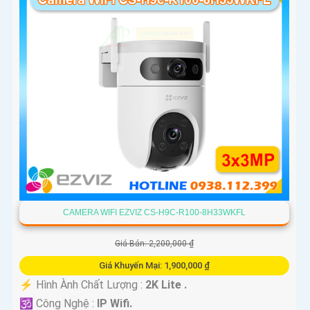
CAMERA WIFI EZVIZ CS-H9C-R100-8H33WKFL
Giá Bán: 2,200,000 ₫
Giá Khuyến Mại: 1,900,000 ₫
️⚡ Hình Ành Chất Lượng :
2K Lite .
🕉️ Công Nghệ :
IP Wifi.