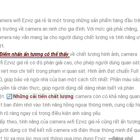
mera wifi Ezviz giá rẻ là một trong những sản phẩm hàng đầu tr
ị trường về camera an ninh cho gia đình. Với mức giá phải chăng,
mera này vẫn mang lại cho người dùng chất lượng và tính năng ư
ệt.
Điểm nhấn ấn tượng có thể thấy
về chất lượng hình ảnh, camera
fi Ezviz giá rẻ có độ phân giải cao, cho phép người dùng quan sát
 nét mọi chi tiết trong phạm vi quan sát. Hình ảnh đạt chuẩn Full
, giúp bảo vệ ngôi nhà của bạn một cách tốt nhất. Phần màu sắ
uyền tải chân thực, giúp người dùng dễ dàng nhận biết và phân
ệt. 🔄
Những cải tiến chất lượng
camera còn có khả năng quan
t ban đêm nhờ vào tính năng hồng ngoại thông minh, cung cấp hì
h rõ ràng ngay cả trong điều kiện ánh sáng yếu.
ếp theo, tính năng của camera wifi Ezviz giá rẻ cũng rất ấn tượng
ười dùng có thể kết nối camera với điện thoại thông minh để qu
t từ xa mọi lúc mọi nơi thông qua ứng dụng Ezviz. ↭
Đáng chú