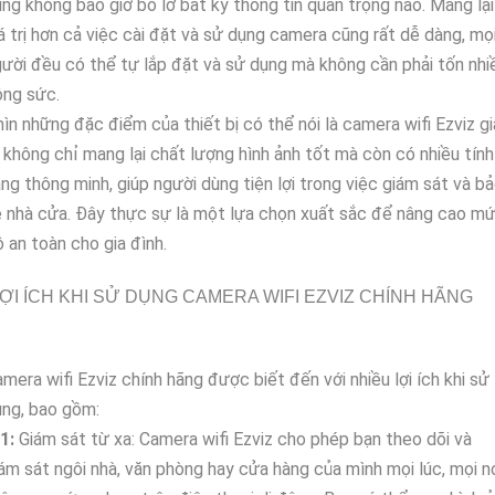
ng không bao giờ bỏ lỡ bất kỳ thông tin quan trọng nào. Mang lại
á trị hơn cả việc cài đặt và sử dụng camera cũng rất dễ dàng, mọ
ười đều có thể tự lắp đặt và sử dụng mà không cần phải tốn nhi
ông sức.
ìn những đặc điểm của thiết bị có thể nói là camera wifi Ezviz gi
 không chỉ mang lại chất lượng hình ảnh tốt mà còn có nhiều tính
ng thông minh, giúp người dùng tiện lợi trong việc giám sát và b
 nhà cửa. Đây thực sự là một lựa chọn xuất sắc để nâng cao m
 an toàn cho gia đình.
ỢI ÍCH KHI SỬ DỤNG CAMERA WIFI EZVIZ CHÍNH HÃNG
mera wifi Ezviz chính hãng được biết đến với nhiều lợi ích khi sử
ng, bao gồm:
1:
Giám sát từ xa: Camera wifi Ezviz cho phép bạn theo dõi và
ám sát ngôi nhà, văn phòng hay cửa hàng của mình mọi lúc, mọi n