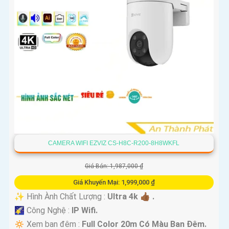
CAMERA WIFI EZVIZ CS-H8C-R200-8H8WKFL
Giá Bán: 1,987,000 ₫
Giá Khuyến Mại: 1,999,000 ₫
✨ Hình Ành Chất Lượng :
Ultra 4k 👍🏾 .
🌠 Công Nghệ :
IP Wifi.
🔅 Xem ban đêm :
Full Color 20m Có Màu Ban Ðêm.