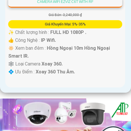
CAMERA WIFI EZVIZ C6T WITH RF
Giá Bán: 3,240,000 ₫
Giá Khuyến Mại: 5%-35%
✨ Chất lượng hình :
FULL HD 1080P .
👍 Công Nghệ :
IP Wifi.
🔅 Xem ban đêm :
Hồng Ngoại 10m Hồng Ngoại
Smart IR.
🕸️ Loại Camera
Xoay 360.
️💠 Ưu Điểm :
Xoay 360 Thu Âm.