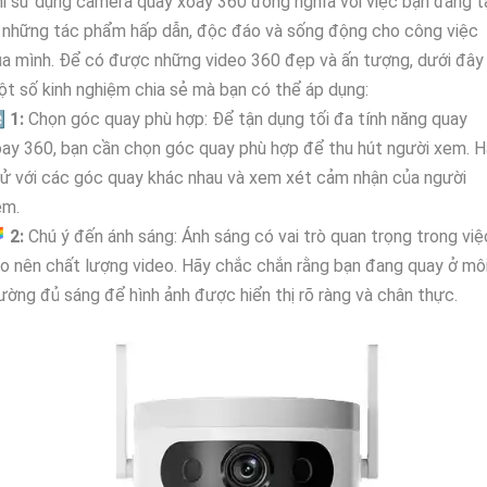
i sử dụng camera quay xoay 360 đồng nghĩa với việc bạn đang t
 những tác phẩm hấp dẫn, độc đáo và sống động cho công việc
a mình. Để có được những video 360 đẹp và ấn tượng, dưới đây 
t số kinh nghiệm chia sẻ mà bạn có thể áp dụng:

1:
Chọn góc quay phù hợp: Để tận dụng tối đa tính năng quay
ay 360, bạn cần chọn góc quay phù hợp để thu hút người xem. 
ử với các góc quay khác nhau và xem xét cảm nhận của người
em.

2:
Chú ý đến ánh sáng: Ánh sáng có vai trò quan trọng trong việ
o nên chất lượng video. Hãy chắc chắn rằng bạn đang quay ở mô
ường đủ sáng để hình ảnh được hiển thị rõ ràng và chân thực.