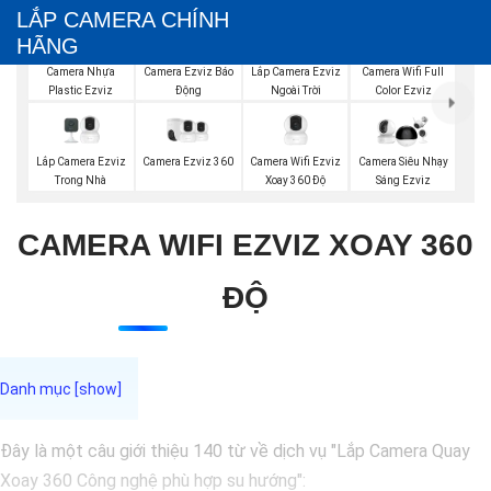
LẮP CAMERA CHÍNH
HÃNG
Lắp Camera Ezviz
Camera Nhựa
Camera Ezviz Báo
Camera Wifi Full
Ngoài Trời
Plastic Ezviz
Động
Color Ezviz
Lắp Camera Ezviz
Camera Ezviz 360
Camera Wifi Ezviz
Camera Siêu Nhạy
Trong Nhà
Xoay 360 Độ
Sáng Ezviz
CAMERA WIFI EZVIZ XOAY 360
ĐỘ
Đây là một câu giới thiệu 140 từ về dịch vụ "Lắp Camera Quay
Xoay 360 Công nghệ phù hợp su hướng":