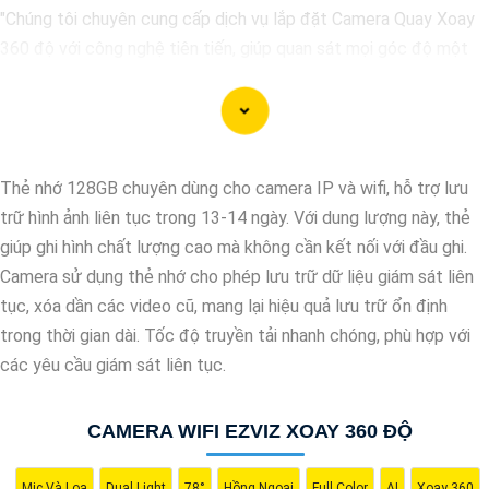
"Chúng tôi chuyên cung cấp dịch vụ lắp đặt Camera Quay Xoay
360 độ với công nghệ tiên tiến, giúp quan sát mọi góc độ một
cách toàn diện và linh hoạt. Với hệ thống này, bạn có thể theo
dõi và giám sát mọi hoạt động trong khu vực mục tiêu một cách
dễ dàng và tiện lợi. Hãy liên hệ với chúng tôi để được tư vấn và
lựa chọn giải pháp camera phù hợp nhất với nhu cầu an ninh của
Thẻ nhớ 128GB chuyên dùng cho camera IP và wifi, hỗ trợ lưu
bạn."
trữ hình ảnh liên tục trong 13-14 ngày. Với dung lượng này, thẻ
giúp ghi hình chất lượng cao mà không cần kết nối với đầu ghi.
Camera sử dụng thẻ nhớ cho phép lưu trữ dữ liệu giám sát liên
tục, xóa dần các video cũ, mang lại hiệu quả lưu trữ ổn định
trong thời gian dài. Tốc độ truyền tải nhanh chóng, phù hợp với
các yêu cầu giám sát liên tục.
CAMERA WIFI EZVIZ XOAY 360 ĐỘ
'
Mic Và Loa
Dual Light
78°
Hồng Ngoại
Full Color
AI
Xoay 360