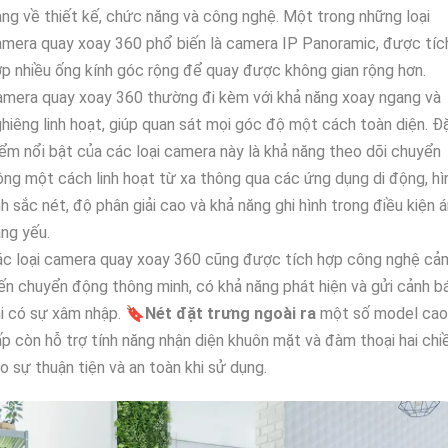
ng về thiết kế, chức năng và công nghệ. Một trong những loại
mera quay xoay 360 phổ biến là camera IP Panoramic, được tíc
p nhiều ống kính góc rộng để quay được không gian rộng hơn.
mera quay xoay 360 thường đi kèm với khả năng xoay ngang và
hiêng linh hoạt, giúp quan sát mọi góc độ một cách toàn diện. Đ
ểm nổi bật của các loại camera này là khả năng theo dõi chuyển
ng một cách linh hoạt từ xa thông qua các ứng dụng di động, hì
h sắc nét, độ phân giải cao và khả năng ghi hình trong điều kiện 
ng yếu.
ác loại camera quay xoay 360 cũng được tích hợp công nghệ cả
ến chuyển động thông minh, có khả năng phát hiện và gửi cảnh b
i có sự xâm nhập. 🔖
Nét đặt trưng ngoài ra
một số model cao
p còn hỗ trợ tính năng nhận diện khuôn mặt và đàm thoại hai chiề
o sự thuận tiện và an toàn khi sử dụng.