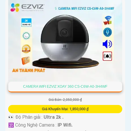
CAMERA WIFI EZVIZ XOAY 360 CS-C6W-A0-3H4WF
Giá Bán: 2,050,000 ₫
Giá Khuyến Mại: 1,850,000 ₫
👀 Độ Phân giải :
Ultra 2k .
🕉️ Công Nghệ Camera :
IP Wifi.