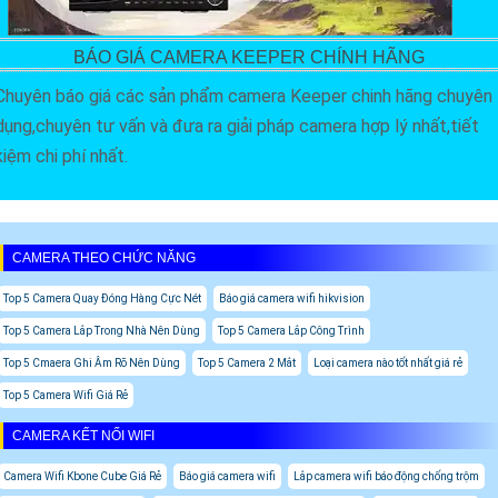
BÁO GIÁ CAMERA KEEPER CHÍNH HÃNG
Chuyên báo giá các sản phẩm camera Keeper chinh hãng chuyên
dụng,chuyên tư vấn và đưa ra giải pháp camera hợp lý nhất,tiết
kiệm chi phí nhất.
CAMERA THEO CHỨC NĂNG
Top 5 Camera Quay Đóng Hàng Cực Nét
Báo giá camera wifi hikvision
Top 5 Camera Lắp Trong Nhà Nên Dùng
Top 5 Camera Lắp Công Trình
Top 5 Cmaera Ghi Âm Rõ Nên Dùng
Top 5 Camera 2 Mắt
Loại camera nào tốt nhất giá rẻ
Top 5 Camera Wifi Giá Rẻ
CAMERA KẾT NỐI WIFI
Camera Wifi Kbone Cube Giá Rẻ
Báo giá camera wifi
Lắp camera wifi báo động chống trộm