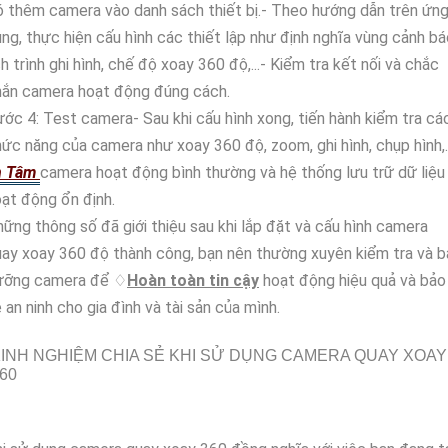
 thêm camera vào danh sách thiết bị.- Theo hướng dẫn trên ứn
ng, thực hiện cấu hình các thiết lập như định nghĩa vùng cảnh bá
ch trình ghi hình, chế độ xoay 360 độ,...- Kiểm tra kết nối và chắc
hắn camera hoạt động đúng cách.
ớc 4: Test camera- Sau khi cấu hình xong, tiến hành kiểm tra cá
ức năng của camera như xoay 360 độ, zoom, ghi hình, chụp hình,..
n Tâm
camera hoạt động bình thường và hệ thống lưu trữ dữ liệu
ạt động ổn định.
ững thông số đã giới thiệu sau khi lắp đặt và cấu hình camera
ay xoay 360 độ thành công, bạn nên thường xuyên kiểm tra và 
ưỡng camera để ♢
Hoàn toàn tin cậy
hoạt động hiệu quả và bảo
 an ninh cho gia đình và tài sản của mình.
INH NGHIỆM CHIA SẺ KHI SỬ DỤNG CAMERA QUAY XOAY
60