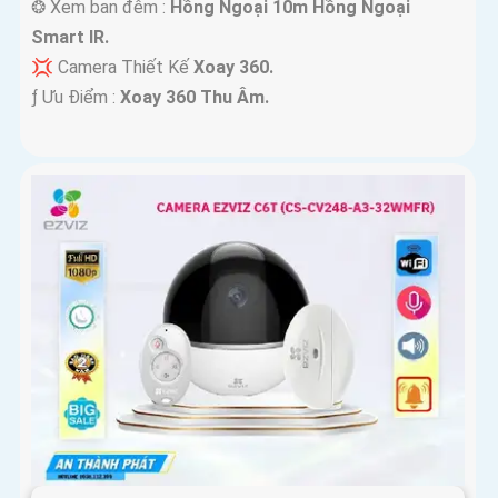
❂ Xem ban đêm :
Hồng Ngoại 10m Hồng Ngoại
Smart IR.
💢 Camera Thiết Kế
Xoay 360.
️ƒ Ưu Điểm :
Xoay 360 Thu Âm.