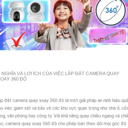
 NGHĨA VÀ LỢI ÍCH CỦA VIỆC LẮP ĐẶT CAMERA QUAY
OAY 360 ĐỘ
p đặt camera quay xoay 360 độ là một giải pháp an ninh hiệu qu
o việc giám sát và bảo vệ các khu vực quan trọng như nhà ở, cử
ng, văn phòng hay công ty. Với khả năng quay chiều ngang và chi
c, camera quay xoay 360 độ cho phép bạn theo dõi mọi góc độ