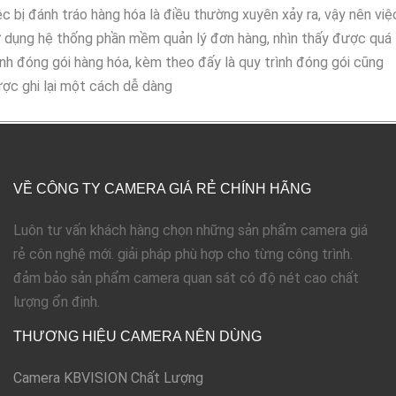
ệc bị đánh tráo hàng hóa là điều thường xuyên xảy ra, vậy nên việ
 dụng hệ thống phần mềm quản lý đơn hàng, nhìn thấy được quá
ình đóng gói hàng hóa, kèm theo đấy là quy trình đóng gói cũng
ợc ghi lại một cách dễ dàng
VỀ CÔNG TY CAMERA GIÁ RẺ CHÍNH HÃNG
Luôn tư vấn khách hàng chọn những sản phẩm camera giá
rẻ côn nghệ mới. giải pháp phù hợp cho từng công trình.
đảm bảo sản phẩm camera quan sát có độ nét cao chất
lượng ổn định.
THƯƠNG HIỆU CAMERA NÊN DÙNG
Camera KBVISION Chất Lượng