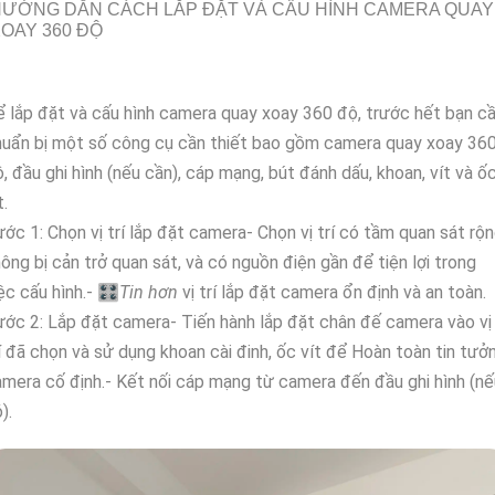
ƯỚNG DẪN CÁCH LẮP ĐẶT VÀ CẤU HÌNH CAMERA QUAY
OAY 360 ĐỘ
 lắp đặt và cấu hình camera quay xoay 360 độ, trước hết bạn c
uẩn bị một số công cụ cần thiết bao gồm camera quay xoay 36
, đầu ghi hình (nếu cần), cáp mạng, bút đánh dấu, khoan, vít và ố
t.
ớc 1: Chọn vị trí lắp đặt camera- Chọn vị trí có tầm quan sát rộn
ông bị cản trở quan sát, và có nguồn điện gần để tiện lợi trong
ệc cấu hình.- 🎛
Tin hơn
vị trí lắp đặt camera ổn định và an toàn.
ớc 2: Lắp đặt camera- Tiến hành lắp đặt chân đế camera vào vị
í đã chọn và sử dụng khoan cài đinh, ốc vít để Hoàn toàn tin tưở
mera cố định.- Kết nối cáp mạng từ camera đến đầu ghi hình (nế
).