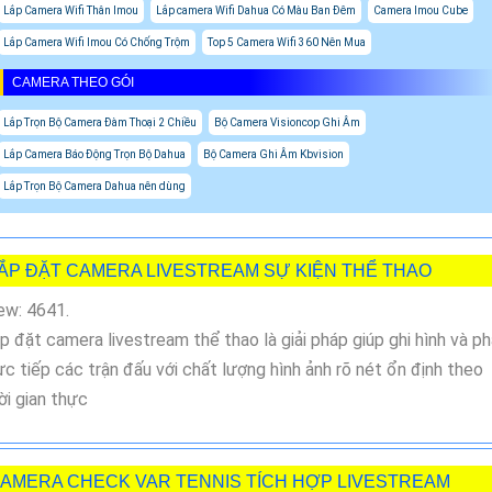
Lắp Camera Wifi Thân Imou
Lắp camera Wifi Dahua Có Màu Ban Đêm
Camera Imou Cube
Lắp Camera Wifi Imou Có Chống Trộm
Top 5 Camera Wifi 360 Nên Mua
CAMERA THEO GÓI
Lắp Trọn Bộ Camera Đàm Thoại 2 Chiều
Bộ Camera Visioncop Ghi Âm
Lắp Camera Báo Động Trọn Bộ Dahua
Bộ Camera Ghi Âm Kbvision
Lắp Trọn Bộ Camera Dahua nên dùng
ẮP ĐẶT CAMERA LIVESTREAM SỰ KIỆN THỂ THAO
ew: 4641.
p đặt camera livestream thể thao là giải pháp giúp ghi hình và p
ực tiếp các trận đấu với chất lượng hình ảnh rõ nét ổn định theo
ời gian thực
AMERA CHECK VAR TENNIS TÍCH HỢP LIVESTREAM