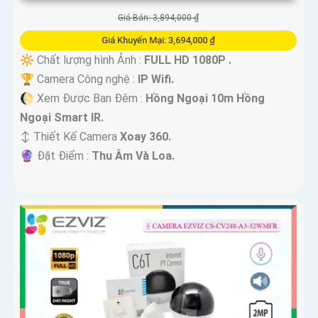
Giá Bán: 3,894,000 ₫
Giá Khuyến Mại: 3,694,000 ₫
🔆 Chất lượng hình Ảnh :
FULL HD 1080P .
🏆 Camera Công nghệ :
IP Wifi.
🌔 Xem Được Ban Đêm :
Hồng Ngoại 10m Hồng
Ngoại Smart IR.
↕️ Thiết Kế Camera
Xoay 360.
️🔮 Đặt Điểm :
Thu Âm Và Loa.