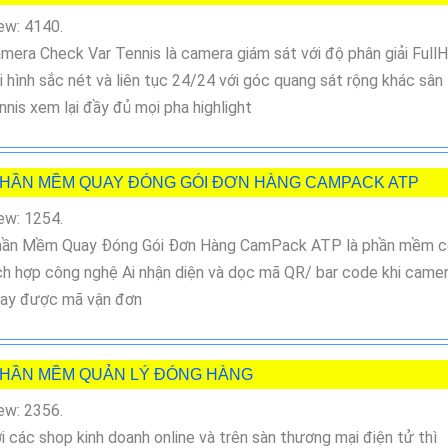
ew: 4140.
mera Check Var Tennis là camera giám sát với độ phân giải Full
i hình sắc nét và liên tục 24/24 với góc quang sát rộng khác sân
nnis xem lại đầy đủ mọi pha highlight
HẦN MỀM QUAY ĐÓNG GÓI ĐƠN HÀNG CAMPACK ATP
ew: 1254.
ần Mềm Quay Đóng Gói Đơn Hàng CamPack ATP là phần mềm c
ch hợp công nghệ Ai nhận diện và dọc mã QR/ bar code khi came
ay được mã vận đơn
HẦN MỀM QUẢN LÝ ĐÓNG HÀNG
ew: 2356.
i các shop kinh doanh online và trên sàn thương mại điện tử thì