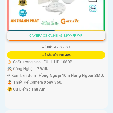
CAMERA CS-CV248-A3-32WMFR WIFI
Giá Bán: 3,200,000 ₫
Giá Khuyến Mại: 30%
🔅 Chất lượng hình :
FULL HD 1080P .
⚒ Công Nghệ :
IP Wifi.
❈ Xem ban đêm :
Hồng Ngoại 10m Hồng Ngoại SMD.
🤹 Thiết Kế Camera
Xoay 360.
️☣️ Ưu Điểm :
Thu Âm.