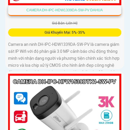
CAMERA DH-IPC-HDW1339DA-SW-PV DAHUA
Giá Bán: Liên Hệ
Giá Khuyến Mại: 5%-35%
Camera an ninh DH-IPC-HDW1339DA-SW-PV là camera giám
sát IP Wifi với độ phân giải 3.0 MP cảnh báo chủ động thông
minh với nhận dạng người và phương tiện chính xác tích hợp
micro và loa chip xử lý CMOS cho hình ảnh đẹp công nghệ
đèn trợ sáng thông minh xem ban đêm full color 30m, phù
hợp lắp đặt cho gia đình, văn phòng, cửa hàng,