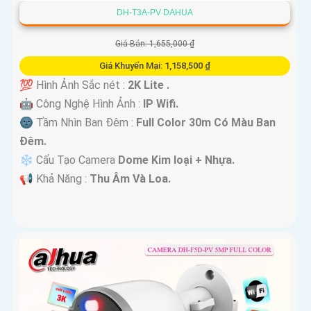
DH-T3A-PV DAHUA
Giá Bán: 1,655,000 ₫
Giá Khuyến Mại: 1,158,500 ₫
💯 Hình Ảnh Sắc nét :
2K Lite .
🤖️ Công Nghệ Hình Ảnh :
IP Wifi.
🌚 Tầm Nhìn Ban Đêm :
Full Color 30m Có Màu Ban
Ðêm.
❄ Cấu Tạo Camera
Dome Kim loại + Nhựa.
️📢 Khả Năng :
Thu Âm Và Loa.