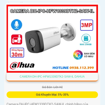
phương tiện
CAMERA DH-IPC-HFW1339DTK2-SAW-IL DAHUA
Giá Bán: Liên Hệ
Giá Khuyến Mại: 5%-35%
Camera DH-IPC-HFW1339DTK2-SAW-IL chính hãng của