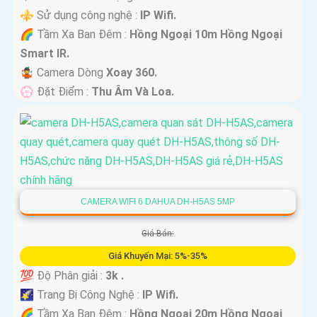
⚜️ Sử dụng công nghệ :
IP Wifi.
🌈 Tầm Xa Ban Đêm :
Hồng Ngoại 10m Hồng Ngoại
Smart IR.
🤹 Camera Dòng
Xoay 360.
️💮 Đặt Điểm :
Thu Âm Và Loa.
CAMERA WIFI 6 DAHUA DH-H5AS 5MP
Giá Bán:
Giá Khuyến Mại: 5%-35%
💯 Độ Phân giải :
3k .
🌠 Trang Bị Công Nghệ :
IP Wifi.
🌈 Tầm Xa Ban Đêm :
Hồng Ngoại 20m Hồng Ngoại