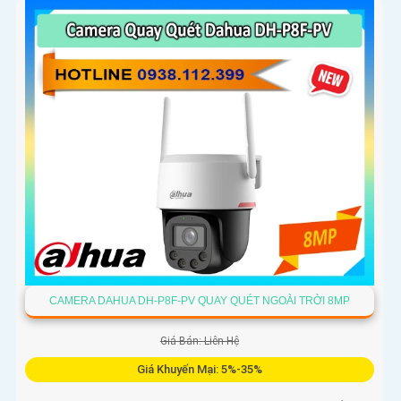
CAMERA DAHUA DH-P8F-PV QUAY QUÉT NGOÀI TRỜI 8MP
Giá Bán: Liên Hệ
Giá Khuyến Mại: 5%-35%