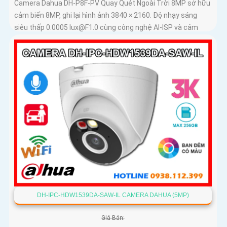
Camera Dahua DH-P8F-PV Quay Quét Ngoài Trời 8MP sở hữu
cảm biến 8MP, ghi lại hình ảnh 3840 × 2160. Độ nhạy sáng
siêu thấp 0.0005 lux@F1.0 cùng công nghệ AI-ISP và cảm
biến lớn...
DH-IPC-HDW1539DA-SAW-IL CAMERA DAHUA (5MP)
Giá Bán: