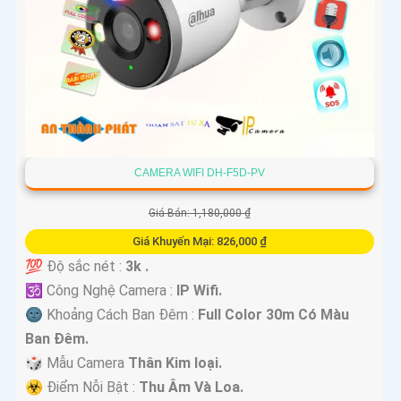
CAMERA WIFI DH-F5D-PV
Giá Bán: 1,180,000 ₫
Giá Khuyến Mại: 826,000 ₫
💯 Độ sắc nét :
3k .
🕉️ Công Nghệ Camera :
IP Wifi.
🌚 Khoảng Cách Ban Đêm :
Full Color 30m Có Màu
Ban Ðêm.
🎲 Mẫu Camera
Thân Kim loại.
️☣️ Điểm Nỗi Bật :
Thu Âm Và Loa.