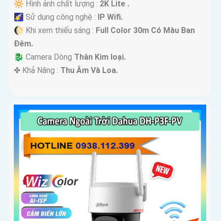
🔆 Hình ảnh chất lượng :
2K Lite .
🌠 Sử dụng công nghệ :
IP Wifi.
🌔 Khi xem thiếu sáng :
Full Color 30m Có Màu Ban
Ðêm.
🐉️ Camera Dòng
Thân Kim loại.
️✤ Khả Năng :
Thu Âm Và Loa.