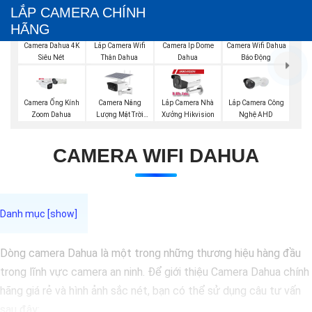
LẮP CAMERA CHÍNH
HÃNG
Camera Dahua 4K
Lắp Camera Wifi
Camera Ip Dome
Camera Wifi Dahua
Siêu Nét
Thân Dahua
Dahua
Báo Động
Camera Năng
Lắp Camera Công
Camera Ống Kính
Lắp Camera Nhà
Lượng Mặt Trời
Nghệ AHD
Zoom Dahua
Xưởng Hikvision
Dahua
CAMERA WIFI DAHUA
Dòng camera Dahua là một trong những thương hiệu hàng đầu
trong lĩnh vực camera an ninh. Để giới thiệu Camera Dahua chính
hãng giá rẻ và hình ảnh sắc nét, bạn có thể sử dụng câu tư vấn
sau đây: