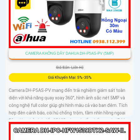
CAMERA KHÔNG DÂY DAHUA DH-P5AS-PV (5MP)
Giá Bán: Liên Hệ
Giá Khuyến Mại: 5%-35%
Camera DH-P5AS-PV mang đến trải nghiệm giám sát toàn
diện với khả năng quay xoay 360°, hình ảnh sắc nét 5MP và
công nghệ full color giúp ghi hình màu cả vào ban đêm. Tích
hợp đèn cảnh báo, còi hú chống trộm, tầm nhìn hồng ngoại
30m, khe thẻ nhớ đến 256GB cùng chuẩn chống nước IP66
camera hoạt động ổn định trong mọi điều kiện