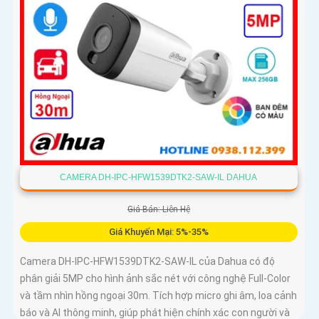
CAMERA DH-IPC-HFW1539DTK2-SAW-IL DAHUA
Giá Bán: Liên Hệ
Giá Khuyến Mại: 5%-35%
Camera DH-IPC-HFW1539DTK2-SAW-IL của Dahua có độ
phân giải 5MP cho hình ảnh sắc nét với công nghệ Full-Color
và tầm nhìn hồng ngoại 30m. Tích hợp micro ghi âm, loa cảnh
báo và AI thông minh, giúp phát hiện chính xác con người và