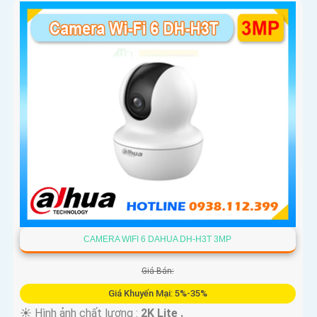
'
CAMERA WIFI 6 DAHUA DH-H3T 3MP
Giá Bán:
Giá Khuyến Mại: 5%-35%
☀️ Hình ảnh chất lượng :
2K Lite .