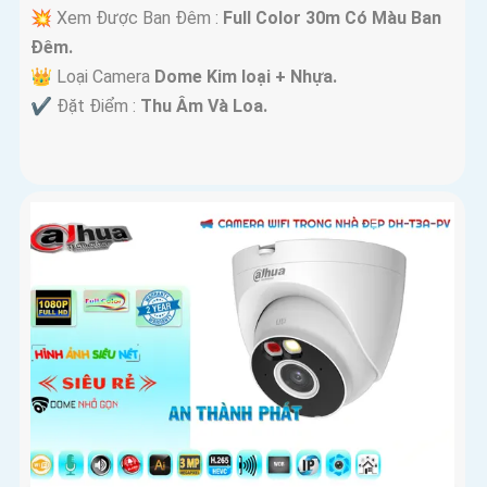
💥 Xem Được Ban Đêm :
Full Color 30m Có Màu Ban
Ðêm.
👑 Loại Camera
Dome Kim loại + Nhựa.
️✔️ Đặt Điểm :
Thu Âm Và Loa.