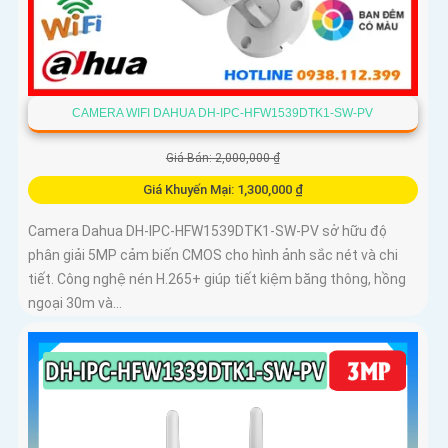
CAMERA WIFI DAHUA DH-IPC-HFW1539DTK1-SW-PV
Giá Bán: 2,000,000 ₫
Giá Khuyến Mại: 1,300,000 ₫
Camera Dahua DH-IPC-HFW1539DTK1-SW-PV sở hữu độ
phân giải 5MP cảm biến CMOS cho hình ảnh sắc nét và chi
tiết. Công nghệ nén H.265+ giúp tiết kiệm băng thông, hồng
ngoại 30m và...