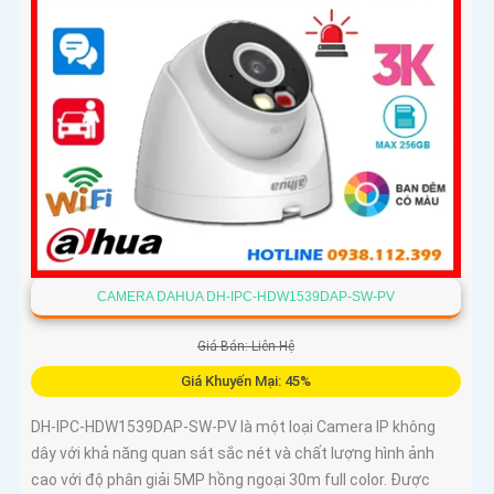
CAMERA DAHUA DH-IPC-HDW1539DAP-SW-PV
Giá Bán: Liên Hệ
Giá Khuyến Mại: 45%
DH-IPC-HDW1539DAP-SW-PV là một loại Camera IP không
dây với khả năng quan sát sắc nét và chất lượng hình ảnh
cao với độ phân giải 5MP hồng ngoại 30m full color. Được