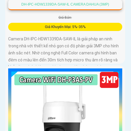
DH-IPC-HDW1339DA-SAW-IL CAMERA DAHUA (3MP)
Giá Bán:
Giá Khuyến Mại: 5%-35%
Camera DH-IPC-HDW1339DA-SAW-IL là giải pháp an ninh
trong nhà với thiết kế nhỏ gọn có độ phân giải 3MP cho hình
ảnh sắc nét. Nhờ công nghệ Full Color camera ghi hình ban
đêm có màu lên đến 30m tích hợp micro thu âm rõ ràng và
khả năng phát hiện người, phương tiện thông minh