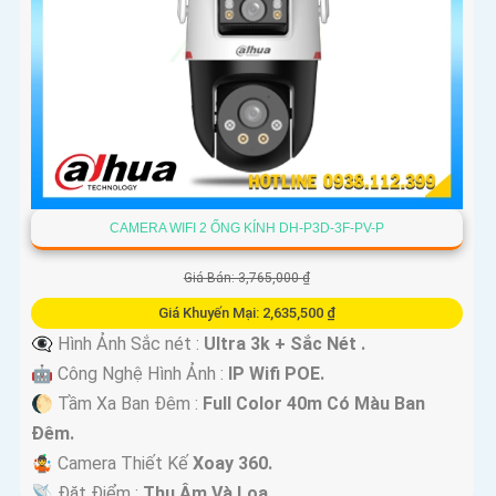
CAMERA WIFI 2 ỐNG KÍNH DH-P3D-3F-PV-P
Giá Bán: 3,765,000 ₫
Giá Khuyến Mại: 2,635,500 ₫
👁️‍🗨 Hình Ảnh Sắc nét :
Ultra 3k + Sắc Nét .
🤖️ Công Nghệ Hình Ảnh :
IP Wifi POE.
🌔 Tầm Xa Ban Đêm :
Full Color 40m Có Màu Ban
Ðêm.
🤹 Camera Thiết Kế
Xoay 360.
️📡 Đặt Điểm :
Thu Âm Và Loa.