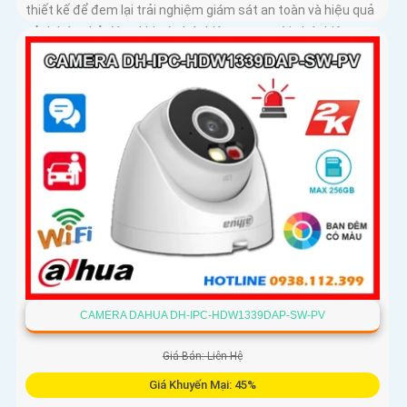
thiết kế để đem lại trải nghiệm giám sát an toàn và hiệu quả
cảnh báo chủ động khi có phát hiện con người phát hiện
phương tiện
CAMERA DAHUA DH-IPC-HDW1339DAP-SW-PV
Giá Bán: Liên Hệ
Giá Khuyến Mại: 45%