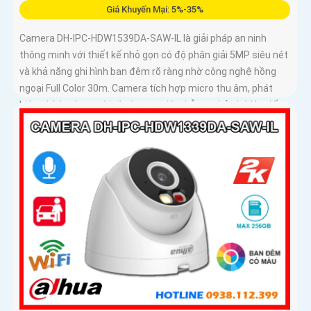
Giá Khuyến Mại: 5%-35%
Camera DH-IPC-HDW1539DA-SAW-IL là giải pháp an ninh
thông minh với thiết kế nhỏ gọn có độ phân giải 5MP siêu nét
và khả năng ghi hình ban đêm rõ ràng nhờ công nghệ hồng
ngoại Full Color 30m. Camera tích hợp micro thu âm, phát
hiện chính xác người và phương tiện, hỗ trợ thẻ nhớ lên đến
256GB, đảm bảo ghi hình liên tục và hiệu quả