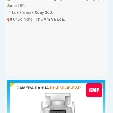
Smart IR.
↕️ Loại Camera
Xoay 360.
️📢 Chức Năng :
Thu Âm Và Loa.