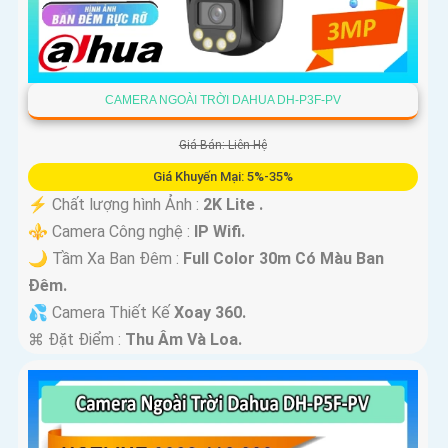
CAMERA NGOÀI TRỜI DAHUA DH-P3F-PV
Giá Bán: Liên Hệ
Giá Khuyến Mại: 5%-35%
️⚡ Chất lượng hình Ảnh :
2K Lite .
⚜️ Camera Công nghệ :
IP Wifi.
🌙 Tầm Xa Ban Đêm :
Full Color 30m Có Màu Ban
Ðêm.
💦 Camera Thiết Kế
Xoay 360.
️⌘ Đặt Điểm :
Thu Âm Và Loa.