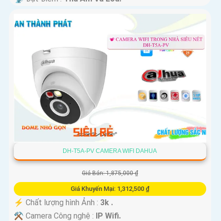
DH-T5A-PV CAMERA WIFI DAHUA
Giá Bán: 1,875,000 ₫
Giá Khuyến Mại: 1,312,500 ₫
️⚡ Chất lượng hình Ảnh :
3k .
⚒ Camera Công nghệ :
IP Wifi.