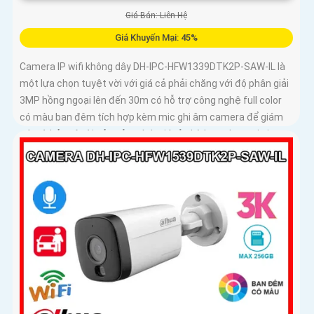
Giá Bán: Liên Hệ
Giá Khuyến Mại: 45%
Camera IP wifi không dây DH-IPC-HFW1339DTK2P-SAW-IL là
một lựa chọn tuyệt vời với giá cả phải chăng với độ phân giải
3MP hồng ngoại lên đến 30m có hỗ trợ công nghệ full color
có màu ban đêm tích hợp kèm mic ghi âm camera để giám
sát và bảo vệ tài sản của mình giá rẻ phù hợp cho mọi gia
đình.