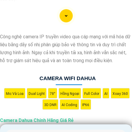
"Camera Dahua chính hãng mang đến cho bạn sự tin cậy và chất
lượng vượt trội. Với hình ảnh sắc nét và tính năng an ninh hiện
đại, sản phẩm này hứa hẹn đáp ứng mọi nhu cầu giám sát của
bạn. Đừng ngần ngại trải nghiệm sự ổn định và chất lượng vượt
Công nghệ camera IP truyền video qua cáp mạng với mã hóa dữ
trội của Camera Dahua chính hãng với mức giá vô cùng hấp dẫn."
liệu bằng dãy số nhị phân giúp bảo vệ thông tin và duy trì chất
lượng hình ảnh. Ngay cả khi truyền tải xa, hình ảnh vẫn sắc nét,
hỗ trợ giám sát hiệu quả và an toàn trong mọi điều kiện.
CAMERA WIFI DAHUA
Mic Và Loa
Dual Light
78°
Hồng Ngoại
Full Color
AI
Xoay 360
3D DNR
AI Coding
IP66
Camera Dahua Chính Hãng Giá Rẻ