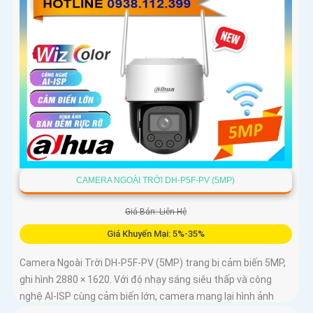
CAMERA NGOÀI TRỜI DH-P5F-PV (5MP)
Giá Bán: Liên Hệ
Giá Khuyến Mại: 5%-35%
Camera Ngoài Trời DH-P5F-PV (5MP) trang bị cảm biến 5MP,
ghi hình 2880 × 1620. Với độ nhạy sáng siêu thấp và công
nghệ AI-ISP cùng cảm biến lớn, camera mang lại hình ảnh
vượt trội cả ngày lẫn đêm