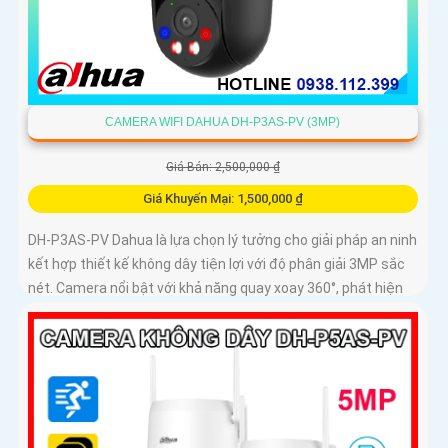
CAMERA WIFI DAHUA DH-P3AS-PV (3MP)
Giá Bán: 2,500,000 ₫
Giá Khuyến Mại: 1,500,000 ₫
DH-P3AS-PV Dahua là lựa chọn lý tưởng cho giải pháp an ninh
kết hợp thiết kế không dây tiện lợi với độ phân giải 3MP sắc
nét. Camera nổi bật với khả năng quay xoay 360°, phát hiện
chính xác người và phương tiện, cảnh báo tức thì bằng đèn
nháy và còi hú