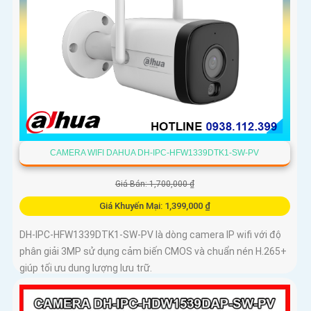
CAMERA WIFI DAHUA DH-IPC-HFW1339DTK1-SW-PV
Giá Bán: 1,700,000 ₫
Giá Khuyến Mại: 1,399,000 ₫
DH-IPC-HFW1339DTK1-SW-PV là dòng camera IP wifi với độ
phân giải 3MP sử dụng cảm biến CMOS và chuẩn nén H.265+
giúp tối ưu dung lượng lưu trữ.