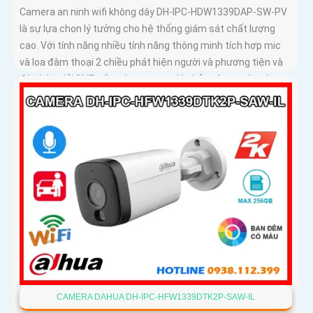
Camera an ninh wifi không dây DH-IPC-HDW1339DAP-SW-PV
là sự lựa chọn lý tưởng cho hệ thống giám sát chất lượng
cao. Với tính năng nhiều tính năng thông minh tích hợp mic
và loa đàm thoại 2 chiều phát hiện người và phương tiện và
độ phân giải 3MP sắc nét camera giúp bảo vệ an toàn cho
ngôi nhà hoặc văn phòng của bạn
CAMERA DAHUA DH-IPC-HFW1339DTK2P-SAW-IL