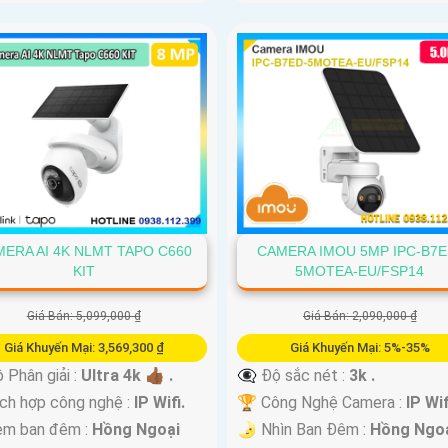
ERA AI 4K NLMT TAPO C660
CAMERA IMOU 5MP IPC-B7E
KIT
5MOTEA-EU/FSP14
Giá Bán: 5,099,000 ₫
Giá Bán: 2,090,000 ₫
Giá Khuyến Mại: 3,569,300 ₫
Giá Khuyến Mại: 5%-35%
Phân giải :
Ultra 4k 👍🏾 .
👁️‍🗨 Độ sắc nét :
3k .
ch hợp công nghệ :
IP Wifi.
🏆 Công Nghệ Camera :
IP Wif
em ban đêm :
Hồng Ngoại
🌛 Nhìn Ban Đêm :
Hồng Ngo