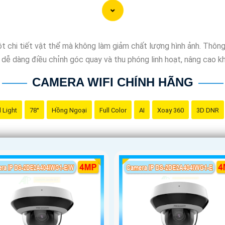
ồn gốc xuất xứ của sản phẩm trước khi mua nhé để
Hoàn toàn tin
t chi tiết vật thể mà không làm giảm chất lượng hình ảnh. Thô
ễ dàng điều chỉnh góc quay và thu phóng linh hoạt, nâng cao khả
CAMERA WIFI CHÍNH HÃNG
 Light
78°
Hồng Ngoại
Full Color
AI
Xoay 360
3D DNR