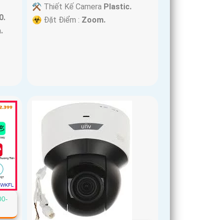
⚒ Thiết Kế Camera
Plastic.
0.
️☣️ Đặt Điểm :
Zoom.
.
00-