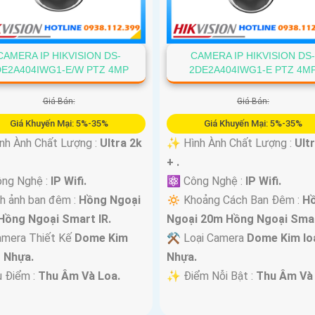
CAMERA IP HIKVISION DS-
CAMERA IP HIKVISION DS
DE2A404IWG1-E/W PTZ 4MP
2DE2A404IWG1-E PTZ 4M
Giá Bán:
Giá Bán:
Giá Khuyến Mại: 5%-35%
Giá Khuyến Mại: 5%-35%
nh Ành Chất Lượng :
Ultra 2k
✨ Hình Ành Chất Lượng :
Ult
+ .
ng Nghệ :
IP Wifi.
⚛️ Công Nghệ :
IP Wifi.
h ảnh ban đêm :
Hồng Ngoại
🔅 Khoảng Cách Ban Đêm :
H
Hồng Ngoại Smart IR.
Ngoại 20m Hồng Ngoại Smar
amera Thiết Kế
Dome Kim
⚒ Loại Camera
Dome Kim loạ
+ Nhựa.
Nhựa.
u Điểm :
Thu Âm Và Loa.
️✨ Điểm Nỗi Bật :
Thu Âm Và 