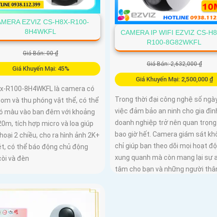
MERA EZVIZ CS-H8X-R100-
8H4WKFL
CAMERA IP WIFI EZVIZ CS-H8
R100-8G82WKFL
Giá Bán: 00 ₫
Giá Bán: 2,632,000 ₫
Giá Khuyến Mại: 45%
Giá Khuyến Mại: 2,500,000 ₫
x-R100-8H4WKFL là camera có
Trong thời đại công nghệ số ngày
om và thu phóng vật thể, có thể
việc đảm bảo an ninh cho gia đìn
có màu vào ban đêm với khoảng
doanh nghiệp trở nên quan trọng
0m, tích hợp micro và loa giúp
bao giờ hết. Camera giám sát kh
oại 2 chiều, cho ra hình ảnh 2K+
chỉ giúp bạn theo dõi mọi hoạt đ
ét, có thể báo động chủ động
xung quanh mà còn mang lại sự 
còi và đèn
tâm cho bạn và những người thâ