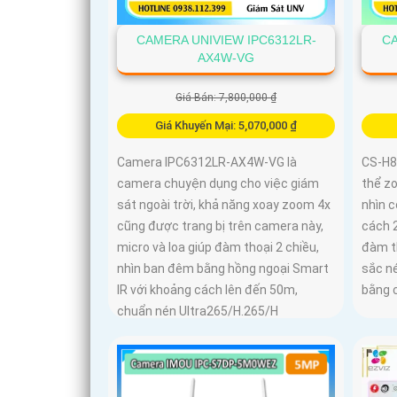
CAMERA UNIVIEW IPC6312LR-
CA
AX4W-VG
Giá Bán: 7,800,000 ₫
Giá Khuyến Mại: 5,070,000 ₫
Camera IPC6312LR-AX4W-VG là
CS-H8
camera chuyện dụng cho việc giám
thể zo
sát ngoài trời, khả năng xoay zoom 4x
nhìn 
cũng được trang bị trên camera này,
cách 2
micro và loa giúp đàm thoại 2 chiều,
đàm th
nhìn ban đêm bằng hồng ngoại Smart
sắc n
IR với khoảng cách lên đến 50m,
bằng 
chuẩn nén Ultra265/H.265/H