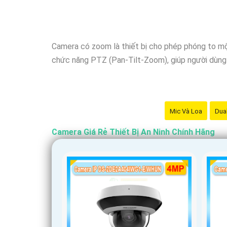
Nhớ kiểm tra kỹ thông số kỹ thuật cũng như ngu
Camera có zoom là thiết bị cho phép phóng to mộ
chức năng PTZ (Pan-Tilt-Zoom), giúp người dùng d
Mic Và Loa
Dual
Camera Giá Rẻ Thiết Bị An Ninh Chính Hãng