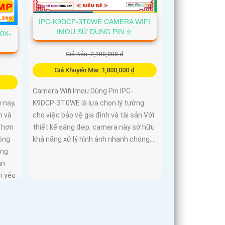
IPC-K9DCP-3T0WE CAMERA WIFI
IMOU SỬ DỤNG PIN ✮
0X-
Giá Bán: 2,100,000 ₫
Giá Khuyến Mại: 1,800,000 ₫
Camera Wifi Imou Dùng Pin IPC-
K9DCP-3T0WE là lựa chọn lý tưởng
 nay,
cho việc bảo vệ gia đình và tài sản Với
h và
thiết kế sáng đẹp, camera này sở hữu
 hơn
khả năng xử lý hình ảnh nhanh chóng,...
ông
ộng
an
n yêu