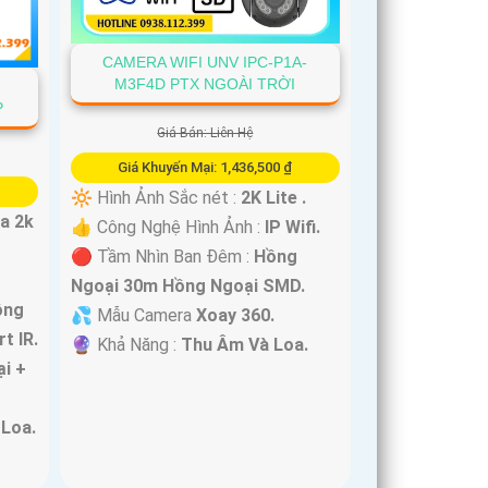
CAMERA WIFI UNV IPC-P1A-
M3F4D PTX NGOÀI TRỜI
-
P
Giá Bán: Liên Hệ
Giá Khuyến Mại: 1,436,500 ₫
🔆 Hình Ảnh Sắc nét :
2K Lite .
ra 2k
👍 Công Nghệ Hình Ảnh :
IP Wifi.
🔴 Tầm Nhìn Ban Đêm :
Hồng
Ngoại 30m Hồng Ngoại SMD.
ồng
💦 Mẫu Camera
Xoay 360.
t IR.
️🔮 Khả Năng :
Thu Âm Và Loa.
i +
Loa.