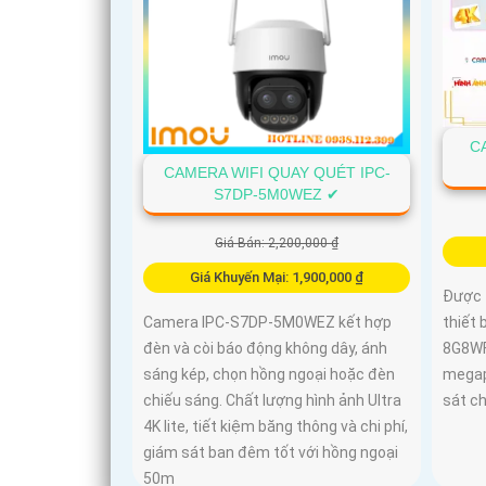
C
CAMERA WIFI QUAY QUÉT IPC-
S7DP-5M0WEZ ✔
Giá Bán: 2,200,000 ₫
Giá Khuyến Mại: 1,900,000 ₫
Được 
thiết 
Camera IPC-S7DP-5M0WEZ kết hợp
8G8WF
đèn và còi báo động không dây, ánh
megap
sáng kép, chọn hồng ngoại hoặc đèn
sát ch
chiếu sáng. Chất lượng hình ảnh Ultra
4K lite, tiết kiệm băng thông và chi phí,
giám sát ban đêm tốt với hồng ngoại
50m