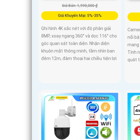
Giá Bán: 1,990,000 ₫
Giá Khuyến Mại: 5%-35%
Ghi hình 4K sắc nét với độ phân giải
Camer
8MP, xoay ngang 360° và dọc 116° cho
nổi bậ
góc quan sát toàn diện. Nhận diện
mang đ
khuôn mặt thông minh, tầm nhìn ban
Tính n
đêm 12m, đàm thoại hai chiều tiện lợi
quát 