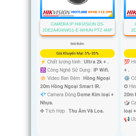
CAMERA IP HIKVISION DS-
2DE2A404IWG1-E-WHUN PTZ 4MP
2
'
Giá Bán:
Giá Khuyến Mại: 5%-35%
️⚡ Chất lượng hình :
Ultra 2k + .
💯 Hì
🕉️ Công Nghệ Sử Dụng :
IP Wifi.
+ .
🔅 Video Ban Đêm :
Hồng Ngoại
⚙ Cô
20m Hồng Ngoại Smart IR.
✪ Hìn
💎 Camera Dòng
Dome Kim loại +
20m 
Nhựa.
🎲 C
️✤ Tích Hợp :
Thu Âm Và Loa.
loại 
️📢 Ư