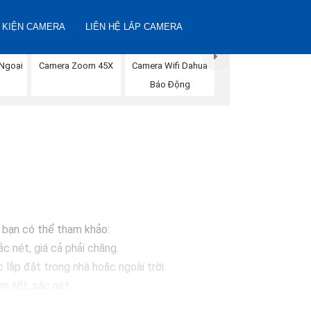
 KIỆN CAMERA
LIÊN HỆ LẮP CAMERA
Ngoại
Camera Zoom 45X
Camera Wifi Dahua
Báo Động
à bạn có thể tham khảo:
c nét, giá cả phải chăng.
ắp đặt trong nhà hoặc ngoài trời.
 tốt, sắc nét.
sáng, chống nước.