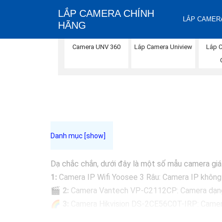
LẮP CAMERA CHÍNH
LẮP CAMERA
HÃNG
Camera UNV 360
Lắp 
Lắp Camera Uniview
Dạ chắc chắn, dưới đây là một số mẫu camera giá r
1:
Camera IP Wifi Yoosee 3 Râu: Camera IP không dâ
🎬
2:
Camera Vantech VP-C2112CP: Camera dạng dom
🌈
3:
Camera Hikvision DS-2CE56C0T-IRP: Camera 
🔖
4:
Camera Dahua HAC-HDBW1200RP-Z: Camera d