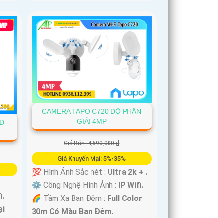
CAMERA TAPO C720 ĐỘ PHÂN
GIẢI 4MP
D-
Giá Bán: 4,690,000 ₫
Giá Khuyến Mại: 5%-35%
💯 Hình Ảnh Sắc nét :
Ultra 2k + .
⚙ Công Nghệ Hình Ảnh :
IP Wifi.
i.
🌈 Tầm Xa Ban Đêm :
Full Color
ại
30m Có Màu Ban Ðêm.