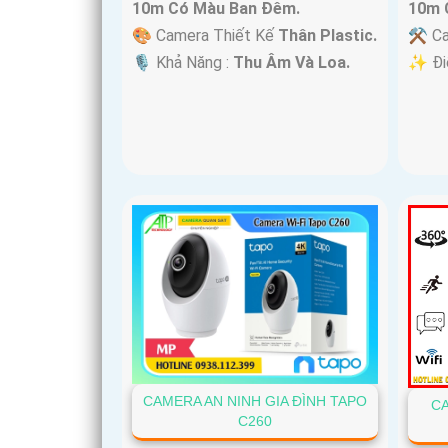
10m Có Màu Ban Ðêm.
10m 
🎨 Camera Thiết Kế
Thân Plastic.
⚒ Ca
️🎙 Khả Năng :
Thu Âm Và Loa.
️✨ Đi
CAMERA AN NINH GIA ĐÌNH TAPO
CA
C260