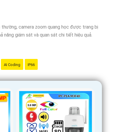
 cậy
là sản phẩm chính hãng và đáng tin cậy.
ng thường, camera zoom quang học được trang bị
 năng giám sát và quan sát chi tiết hiệu quả.
AI Coding
IP66