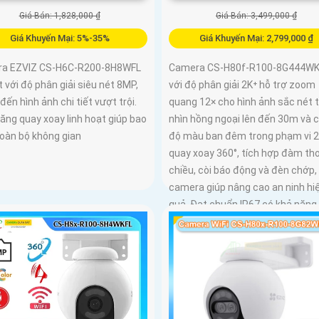
Giá Bán: 1,828,000 ₫
Giá Bán: 3,499,000 ₫
Giá Khuyến Mại: 5%-35%
Giá Khuyến Mại: 2,799,000 ₫
a EZVIZ CS-H6C-R200-8H8WFL
Camera CS-H80f-R100-8G444WK
t với độ phân giải siêu nét 8MP,
với độ phân giải 2K⁺ hỗ trợ zoom
ến hình ảnh chi tiết vượt trội.
quang 12× cho hình ảnh sắc nét
ăng quay xoay linh hoạt giúp bao
nhìn hồng ngoại lên đến 30m và 
toàn bộ không gian
độ màu ban đêm trong phạm vi 
quay xoay 360°, tích hợp đàm tho
chiều, còi báo động và đèn chớp,
camera giúp nâng cao an ninh hi
quả. Đạt chuẩn IP67 có khả năng
chống bụi, nước, đảm bảo hoạt 
ổn định trong mọi điều kiện thời t