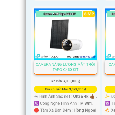
CAMERA NĂNG LƯỢNG MẶT TRỜI
CAM
TAPO C460 KIT
Giá Bán: 4,399,000 ₫
Giá Khuyến Mại: 3,079,300 ₫
☀️ Hình Ảnh Sắc nét :
Ultra 4k 👍🏾 .
✨ Độ 
🕉️ Công Nghệ Hình Ảnh :
IP Wifi.
⚛️ Tí
🔴 Tầm Xa Ban Đêm :
Hồng Ngoại
🔅 X