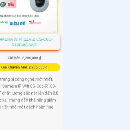
AMERA WIFI EZVIZ CS-C6C-
R100-8G8WF
Giá Bán: 2,206,000 ₫
Giá Khuyến Mại: 2,206,000 ₫
trang bị công nghệ mới nhất,
bị Camera IP Wifi CS-C6c-R100-
 chất lượng sắc nét lên đến 8.0
ixel, mang đến khả năng giám
i tiết nhỏ một cách hoàn hảo