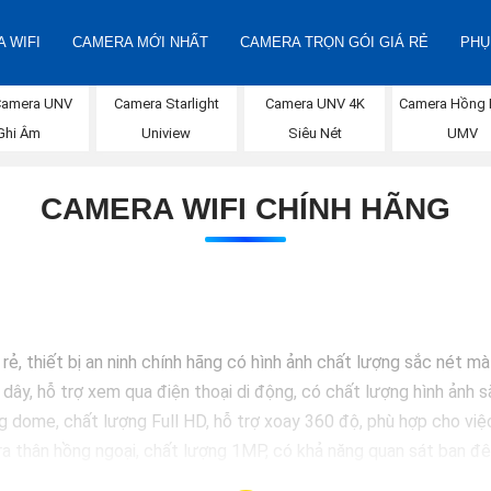
 WIFI
CAMERA MỚI NHẤT
CAMERA TRỌN GÓI GIÁ RẺ
PHỤ
Camera UNV
Camera Starlight
Camera UNV 4K
Camera Hồng 
Ghi Âm
Uniview
Siêu Nét
UMV
CAMERA WIFI CHÍNH HÃNG
ẻ, thiết bị an ninh chính hãng có hình ảnh chất lượng sắc nét m
y, hỗ trợ xem qua điện thoại di động, có chất lượng hình ảnh sắ
e, chất lượng Full HD, hỗ trợ xoay 360 độ, phù hợp cho việc l
thân hồng ngoại, chất lượng 1MP, có khả năng quan sát ban đêm
ome chất lượng 2MP, hỗ trợ các tính năng như chống ngược 