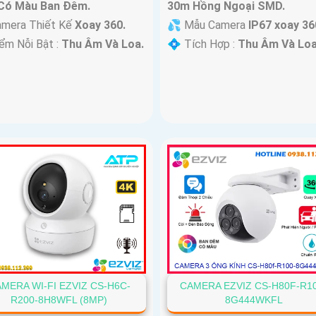
Có Màu Ban Ðêm.
30m Hồng Ngoại SMD.
mera Thiết Kế
Xoay 360.
💦 Mẫu Camera
IP67 xoay 36
ểm Nỗi Bật :
Thu Âm Và Loa.
️💠 Tích Hợp :
Thu Âm Và Loa
MERA WI-FI EZVIZ CS-H6C-
CAMERA EZVIZ CS-H80F-R1
R200-8H8WFL (8MP)
8G444WKFL