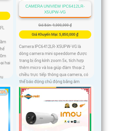
CAMERA UNIVIEW IPC6412LR-
X5UPW-VG
Giá Bán: 9,000,000 ₫
FL
Giá Khuyến Mại: 5,850,000 ₫
 tầm
Camera IPC6412LR-X5UPW-VG là
chế
dòng camera mini speeddome được
20m
trang bị ống kính zoom 5x, tích hợp
ại hai
thêm micro và loa giúp đàm thoại 2
chiều trực tiếp thông qua camera, có
ệu
thể báo động chủ động bằng âm
thanh, nhìn ban đêm bằng hồng ngoại
động
khoảng cách 30m
iết